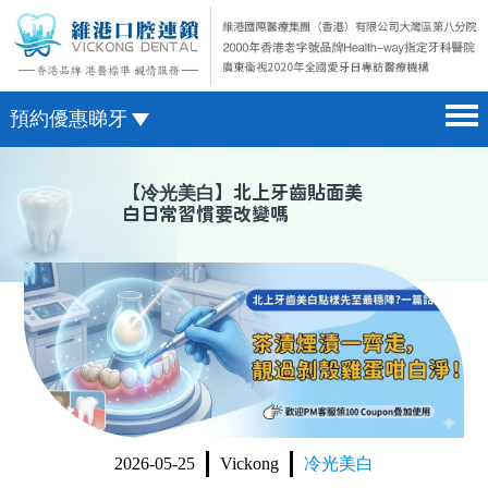
預約優惠睇牙
首頁 home page
澳門電話預約
【
冷光美白
】北上牙齒貼面美
白日常習慣要改變嗎
醫院簡介 hospital introduction
微信預約
醫生介紹 doctor introduction
WhatsApp預約
醫療新聞 medical news
種植牙 dental implant
箍牙 orthodontics
收費標準 change standard
2026-05-25
Vickong
冷光美白