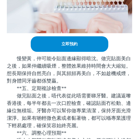
立即預約
慢變黃，仲可能令貼面邊緣顯得暗沈。做完貼面美白
之後，如果仲繼續吸煙，整體效果維持時間會大大縮短。
想長期保持自然亮白，與其頻頻再美白，不如趁機戒煙，
對身體同牙齒都係雙贏。
**五、定期複診檢查**
做完貼面之後，唔代表從此唔需要睇牙醫。建議返嚟
香港後，每半年都去一次口腔檢查，確認貼面冇松動、邊
緣位無積垢。牙醫亦可以幫你做專業清潔，保持牙面光滑
潔淨。如果有啲輕微色素或者黏著物，都可以喺專業護理
下輕易處理，確保笑容始終亮麗。
**六、調整心理預期**