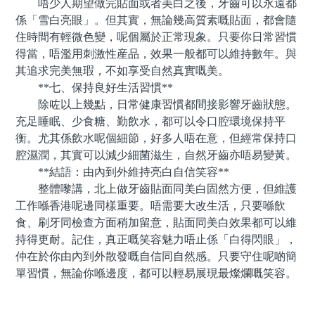
唔少人期望做完貼面或者美白之後，牙齒可以永遠都
係「雪白亮眼」。但其實，無論幾高質素嘅貼面，都會隨
住時間有輕微色變，呢個屬於正常現象。只要你日常習慣
得當，唔濫用刺激性産品，效果一般都可以維持數年。與
其追求完美無瑕，不如享受自然真實嘅美。
**七、保持良好生活習慣**
除咗以上幾點，日常健康習慣都間接影響牙齒狀態。
充足睡眠、少食糖、勤飲水，都可以令口腔環境保持平
衡。尤其係飲水呢個細節，好多人唔在意，但經常保持口
腔濕潤，其實可以減少細菌滋生，自然牙齒亦唔易變黃。
**結語：由內到外維持亮白自信笑容**
整體嚟講，北上做牙齒貼面同美白固然方便，但維護
工作喺香港呢邊同樣重要。唔需要大改生活，只要喺飲
食、刷牙同檢查方面稍加留意，貼面同美白效果都可以維
持得更耐。記住，真正嘅笑容魅力唔止係「白得閃眼」，
仲在於你由內到外散發嘅自信同自然感。只要守住呢啲簡
單習慣，無論你喺邊度，都可以輕易展現最燦爛嘅笑容。