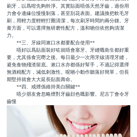
刷牙，以爲咁先夠幹淨。其實貼面唔係天然牙齒，過份用
力會令邊緣位慢慢剝落，甚至刮花表面。建議換把軟毛牙
刷，用輕力度輕輕打圈清潔，每次刷牙時間約兩分鍾。牙
膏方面，可以選擇無研磨性配方，溫和啲但依然夠清潔
力。
**三、牙線同漱口水都要配合使用**
唔好以爲貼面裝好咗就唔會塞牙。牙縫嘅衛生都好重
要，尤其係食完嘢之後。每日最少一次用牙線清理牙縫，
避免食物殘渣留底。漱口水亦都係好幫手，不過記得選擇
無酒精配方，減低刺激性。呢啲小動作聽落好簡單，但長
期堅持就會大大延長貼面壽命。
**四、戒煙係維持美白關鍵**
唔少朋友會忽略煙對牙齒顔色嘅影響。尼古丁會令牙
齒慢