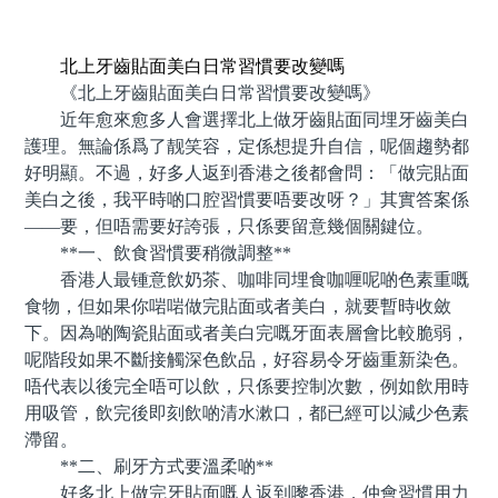
預約牙醫 contact us
北上牙齒貼面美白日常習慣要改變嗎
《北上牙齒貼面美白日常習慣要改變嗎》
近年愈來愈多人會選擇北上做牙齒貼面同埋牙齒美白
護理。無論係爲了靓笑容，定係想提升自信，呢個趨勢都
好明顯。不過，好多人返到香港之後都會問：「做完貼面
美白之後，我平時啲口腔習慣要唔要改呀？」其實答案係
——要，但唔需要好誇張，只係要留意幾個關鍵位。
**一、飲食習慣要稍微調整**
香港人最锺意飲奶茶、咖啡同埋食咖喱呢啲色素重嘅
食物，但如果你啱啱做完貼面或者美白，就要暫時收斂
下。因為啲陶瓷貼面或者美白完嘅牙面表層會比較脆弱，
呢階段如果不斷接觸深色飲品，好容易令牙齒重新染色。
唔代表以後完全唔可以飲，只係要控制次數，例如飲用時
用吸管，飲完後即刻飲啲清水漱口，都已經可以減少色素
滯留。
**二、刷牙方式要溫柔啲**
好多北上做完牙貼面嘅人返到嚟香港，仲會習慣用力