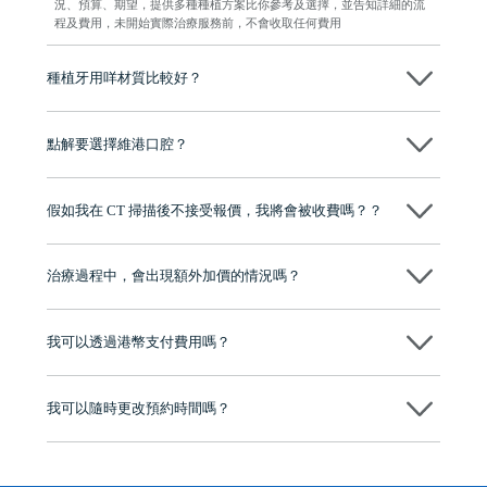
況、預算、期望，提供多種種植方案比你參考及選擇，並告知詳細的流
程及費用，未開始實際治療服務前，不會收取任何費用
種植牙用咩材質比較好？
現在國際上普遍用嘅係純鈦。純鈦同人體骨質相容性高，愈合得快又穩
陣，安全可靠。
點解要選擇維港口腔？
維港口腔踐行「醫道濟世」的大學校訓，各分院匯聚來自香港、內地的
博士碩士高資歷牙醫，十七年穩定開診。榮獲「2024香港企業領袖品
假如我在 CT 掃描後不接受報價，我將會被收費嗎？？
牌」、「2025香港企業領袖品牌」，是諾貝爾種植系統全球放心植牙中
心，香港新城電台與廣東衛視推薦品牌
不會！只要未開始實際服務之前，你不會被收取任何費用。
至今已服務超過三十個國家和地區的顧客，受到粵港澳大灣區及周邊城
市市民極高的口碑評價及信任推薦 珠海、深圳設有八大分院，香港亦設
治療過程中，會出現額外加價的情況嗎？
有咨詢及服務保障中心，有任何問題都可以隨時預約免費咨詢，讓人十
分放心
不會，治療前我們會詳細說明治療方案及對應的價錢，顧客同意並簽字
後，我們才會正式進行診療服務
我可以透過港幣支付費用嗎？
可以。維港口腔會按照當日匯率轉算收取費用，而匯率會及時告知客人
我可以隨時更改預約時間嗎？
可以，請盡早通過wechat或whatsapp聯絡我們，告知我們你原本預約的
時間及資料，並且重新預約的日期及時段