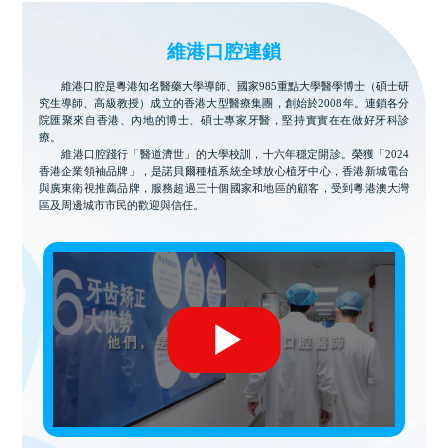
維港口腔連鎖
維港口腔是粵港知名醫藥大學導師、國家985重點大學醫學博士（碩士研
究生導師、高級教授）成立的香港大型醫療集團，創始於2008年。連鎖各分
院匯聚來自香港、內地的博士、碩士專家牙醫，堅持實實在在做好牙科診
療。
維港口腔踐行「醫道濟世」的大學校訓，十六年穩定開診。榮獲「2024
香港企業領袖品牌」，是諾貝爾種植系統全球放心植牙中心，香港新城電台
與廣東衛視推薦品牌，服務超過三十個國家和地區的顧客，受到粵港澳大灣
區及周邊城市市民的歡迎與信任。