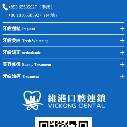
+853 65585927（港澳）
+86 18165585927（內地）
牙齒種植
Implant
前牙種植
牙齒美白
Teeth Whitening
後牙種植
冷光美白
牙齒矯正
orthodontic
單顆種植
洗牙
牙齒矯正
美容修復
Beauty Treatment
半口種植
黃黑牙
兒童矯正
全瓷牙
牙齒治療
Treatment
全口種植
四環素牙
隱形矯正
牙缺失
蛀牙補牙
常見問題
齙牙
鑲牙
智齒
牙貼面
牙列不齊
烤瓷牙
牙齦出血
地包天
義齒
拔牙