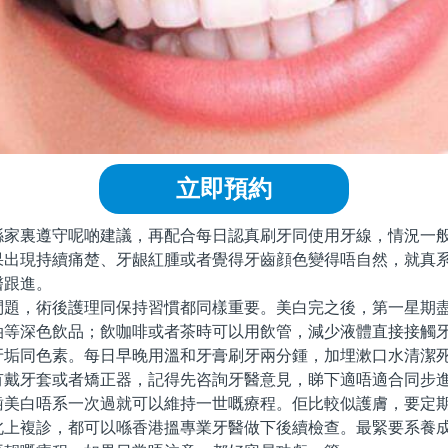
立即預約
裏遵守呢啲建議，再配合每日認真刷牙同使用牙線，情況一般
果出現持續痛楚、牙龈紅腫或者覺得牙齒顔色變得唔自然，就真
醫跟進。
，術後護理同保持習慣都同樣重要。美白完之後，第一星期盡
油等深色飲品；飲咖啡或者茶時可以用飲管，減少液體直接接觸
牙垢同色素。每日早晚用溫和牙膏刷牙兩分鍾，加埋漱口水清潔
有戴牙套或者矯正器，記得先咨詢牙醫意見，睇下適唔適合同步
白唔系一次過就可以維持一世嘅療程。佢比較似護膚，要定期
北上複診，都可以喺香港搵專業牙醫做下後續檢查。最緊要系養