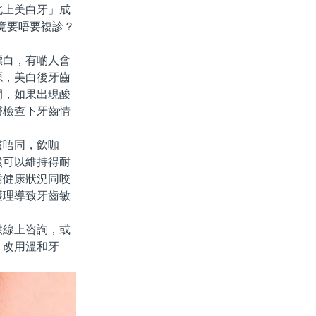
北上美白牙」成
竟要唔要複診？
白，有啲人會
源，美白後牙齒
間，如果出現酸
醫檢查下牙齒情
唔同，飲咖
然可以維持得耐
齒健康狀況同咬
護理導致牙齒敏
線上咨詢，或
、改用溫和牙