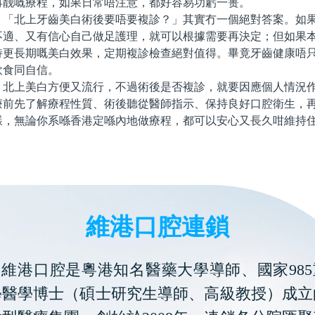
再靓嘅療程，如果日常唔注意，都好容易功虧一篑。
北上牙齒美白術後要唔要複診？」其實冇一個絕對答案。如果
不適、又有信心自己做足護理，就可以根據需要再決定；但如果
持更長期嘅美白效果，定期複診檢查絕對值得。畢竟牙齒健康唔
飲食同自信。
上美白方便又流行，不過術後是否複診，就要因應個人情況作
療前先了解療程性質、術後聽從醫師指示、保持良好口腔衛生，
樣，無論你系喺香港定喺內地做療程，都可以安心又長久咁維持
維港口腔連鎖
維港口腔是粵港知名醫藥大學導師、國家985
學醫學博士（碩士研究生導師、高級教授）成立