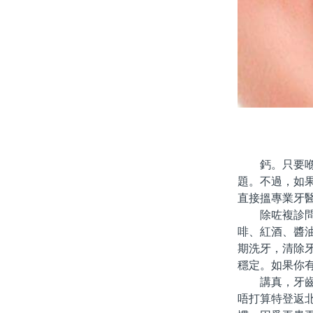
鈣。只要喺家
題。不過，如
直接搵專業牙
除咗複診問題
啡、紅酒、醬
期洗牙，清除
穩定。如果你
講真，牙齒美
唔打算特登返