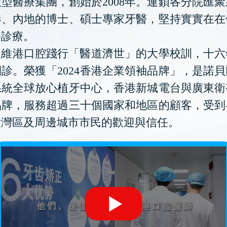
型醫療集團，創始於2008年。連鎖各分院匯
港、內地的博士、碩士專家牙醫，堅持實實在在
科診療。
維港口腔踐行「醫道濟世」的大學校訓，十六
診。榮獲「2024香港企業領袖品牌」，是諾
系統全球放心植牙中心，香港新城電台與廣東衛
品牌，服務超過三十個國家和地區的顧客，受到
大灣區及周邊城市市民的歡迎與信任。