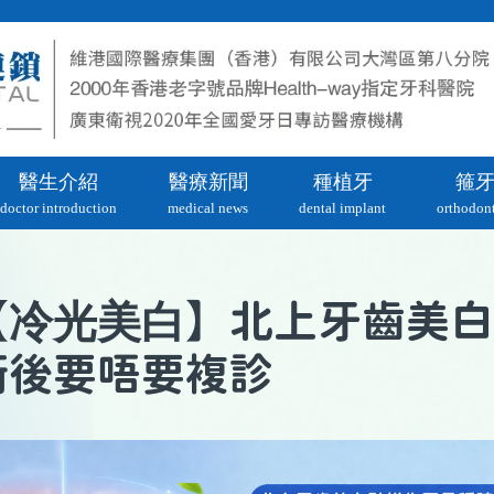
醫生介紹
醫療新聞
種植牙
箍
doctor introduction
medical news
dental implant
orthodont
冷光美白
【
】北上牙齒美白
術後要唔要複診