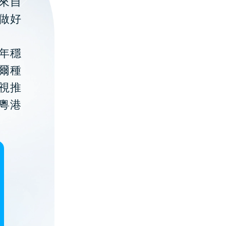
聚來自
做好
年穩
貝爾種
視推
粵港