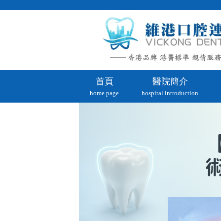
首頁
醫院簡介
home page
hospital introduction