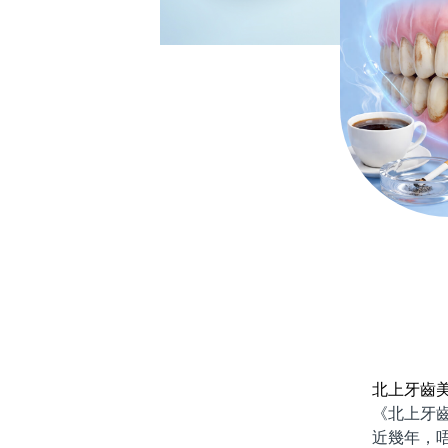
北上牙齒
《北上牙齒
近幾年，唔少