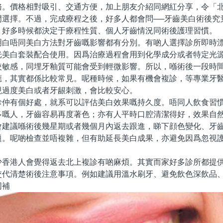
務。價格相對吸引、交通方便，加上朋友介紹同網紅分享，令「
門選擇。不過，完成療程之後，好多人都會問──牙齒美白術後究
，好多時候都決定于療程性質、個人牙齒情況同術後護理習慣。
唔同美白方法對牙齒嘅影響都有分別。有啲人選擇診所即時漂
光美白套裝配合使用。因爲治療過程會用到化學成分或者特定光
較敏感，同埋牙釉質可能會受到輕微影響。所以，喺術後一段時
應，其實都係比較常見。呢種時候，如果有機會複診，等專業牙
現過度美白或者牙龈刺激，會比較安心。
有個好處，就系可以評估美白效果嘅持久度。唔同人飲食習慣
多嘅人，牙齒容易再度著色；亦有人平時口腔清潔得好，效果自
會建議喺術後幾星期或者幾個月內返去跟進，睇下顔色變化、牙
題。呢啲檢查並唔複雜，但有助延長美白成果，亦避免因爲忽視
港人會覺得返去北上複診有啲麻煩。其實而家好多診所都提供
交代清楚術後注意事項。例如建議用溫水刷牙、避免飲色深飲品
同補