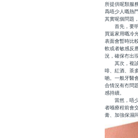
所提供呢類服
爲唔少人嘅熱
其實呢個問題
首先，要明白
買返家用嘅冷
表面會暫時比
軟或者敏感反
況，確保冇出
其次，複診仲
啡、紅酒、茶
啲。一般牙醫
合情況有冇問
感持續。
當然，唔少香
者喺療程前會
膏、加強保濕