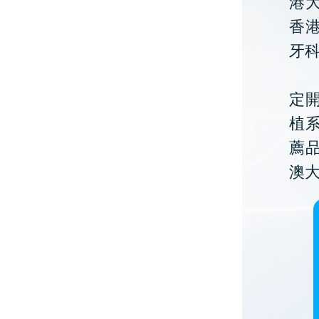
港大
香
牙
定開
植
薦
澳