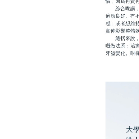
慣，因爲再貴
綜合嚟講，「
適應良好、冇
感，或者想維
實仲影響整體
總括來說，北
嘅做法系：治
牙齒變化。咁
大