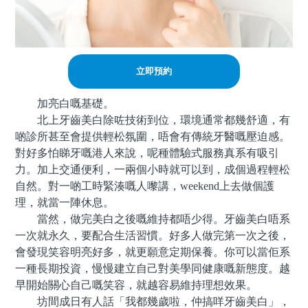
立即預約
加亮白嘅基礎。
北上牙齒美白除咗技術到位，環境通常都幾舒適，有
啲診所甚至會提供輕松氛圍，唔會有傳統牙醫嘅壓迫感。
對好多怕睇牙嘅港人來說，呢種體驗式服務真系有吸引
力。加上交通便利，一兩個小時就可以到，成個過程輕松
自然。對一啲工時緊湊嘅人嚟講，weekend上去做個護
理，就當一陣休息。
當然，做完美白之後嘅維持都唔少得。牙齒美白唔系
一次就永久，要配合生活習慣。好多人做完第一次之後，
會發現笑容明亮好多，就更願意定期保養。你可以當佢系
一種長期投資，慢慢建立自己對美學同健康嘅新態度。越
早開始關心自己嘅笑容，就越容易維持理想效果。
坊間成日有人話「我都幾歲啦，仲搞咩牙齒美白」，