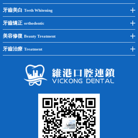
前牙種植
牙齒美白
Teeth Whitening
後牙種植
冷光美白
牙齒矯正
orthodontic
單顆種植
洗牙
牙齒矯正
美容修復
Beauty Treatment
半口種植
黃黑牙
兒童矯正
全瓷牙
牙齒治療
Treatment
全口種植
四環素牙
隱形矯正
牙缺失
蛀牙補牙
常見問題
齙牙
鑲牙
智齒
牙貼面
牙列不齊
烤瓷牙
牙齦出血
地包天
義齒
拔牙
牙周炎
根管治療