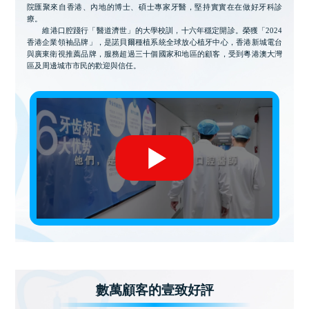
院匯聚來自香港、內地的博士、碩士專家牙醫，堅持實實在在做好牙科診
療。
維港口腔踐行「醫道濟世」的大學校訓，十六年穩定開診。榮獲「2024
香港企業領袖品牌」，是諾貝爾種植系統全球放心植牙中心，香港新城電台
與廣東衛視推薦品牌，服務超過三十個國家和地區的顧客，受到粵港澳大灣
區及周邊城市市民的歡迎與信任。
數萬顧客的壹致好評