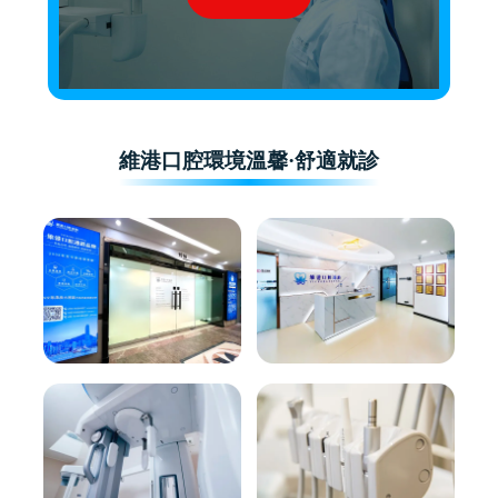
維港口腔環境溫馨·舒適就診