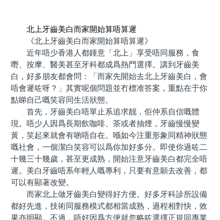
預約牙醫 contact us
北上牙齒美白而家開始算唔算遲
《北上牙齒美白而家開始算唔算遲》
近年唔少香港人都鍾意「北上」享受唔同服務，食
嘢、按摩、醫美甚至牙科都成爲熱門選擇。講到牙齒美
白，好多朋友都會問：「而家先開始去北上牙齒美白，會
唔會遲咗呀？」其實呢個問題並冇標准答案，重點在于你
點睇自己嘅笑容同生活狀態。
首先，牙齒美白唔單止系追求靓，佢仲系自信嘅體
現。唔少人因爲長期飲咖啡、茶或者抽煙，牙齒慢慢變
黃，笑起來就會有啲唔自在。喺如今注重形象同精神狀態
嘅社會，一個潔白笑容可以爲你加好多分。即使你過咗二
十幾三十幾歲，甚至更成熟，開始注意牙齒美白都完全唔
遲。美白牙齒唔系年輕人嘅專利，只要有意願去改善，都
可以有顯著改變。
而家北上做牙齒美白變得好方便。好多牙科診所設備
都好先進，技術同服務模式都相當成熟，過程相對快，效
果亦明顯。不過，唔好因爲方便就忽略咗選擇正規同專業