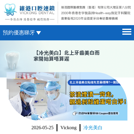
預約優惠睇牙
首頁 home page
澳門電話預約
【
冷光美白
】北上牙齒美白而
家開始算唔算遲
醫院簡介 hospital introduction
微信預約
醫生介紹 doctor introduction
WhatsApp預約
醫療新聞 medical news
種植牙 dental implant
箍牙 orthodontics
收費標準 change standard
2026-05-25
Vickong
冷光美白