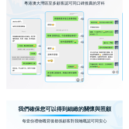
粵港澳大灣區至多顧客認可同口碑推薦的牙科
我們確保您可以得到細緻的關懷與照顧
每壹份禮物嘅背後都係顧客對我哋嘅認可同安心