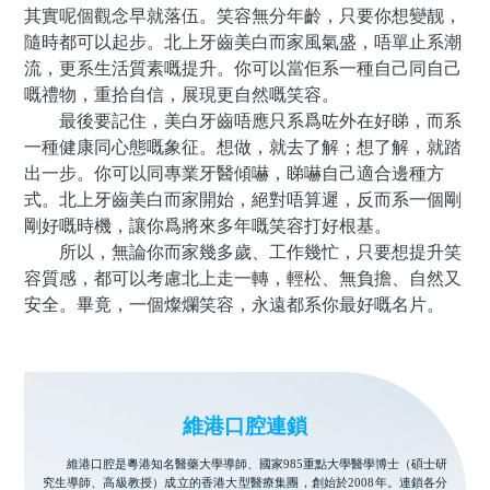
其實呢個觀念早就落伍。笑容無分年齡，只要你想變靓，
隨時都可以起步。北上牙齒美白而家風氣盛，唔單止系潮
流，更系生活質素嘅提升。你可以當佢系一種自己同自己
嘅禮物，重拾自信，展現更自然嘅笑容。
最後要記住，美白牙齒唔應只系爲咗外在好睇，而系
一種健康同心態嘅象征。想做，就去了解；想了解，就踏
出一步。你可以同專業牙醫傾嚇，睇嚇自己適合邊種方
式。北上牙齒美白而家開始，絕對唔算遲，反而系一個剛
剛好嘅時機，讓你爲將來多年嘅笑容打好根基。
所以，無論你而家幾多歲、工作幾忙，只要想提升笑
容質感，都可以考慮北上走一轉，輕松、無負擔、自然又
安全。畢竟，一個燦爛笑容，永遠都系你最好嘅名片。
維港口腔連鎖
維港口腔是粵港知名醫藥大學導師、國家985重點大學醫學博士（碩士研
究生導師、高級教授）成立的香港大型醫療集團，創始於2008年。連鎖各分