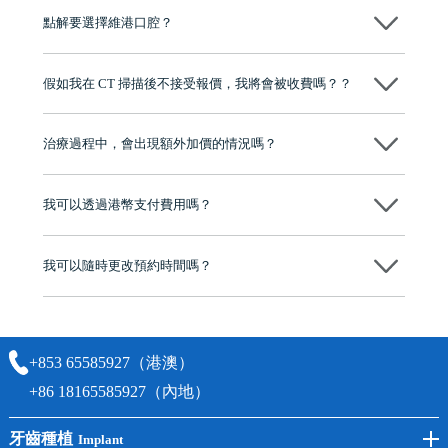
況、預算、期望，提供多種種植方案比你參考及選擇，並告知詳細的流
點解要選擇維港口腔？
程及費用，未開始實際治療服務前，不會收取任何費用
維港口腔踐行「醫道濟世」的大學校訓，各分院匯聚來自香港、內地的
博士碩士高資歷牙醫，十七年穩定開診。榮獲「2024香港企業領袖品
假如我在 CT 掃描後不接受報價，我將會被收費嗎？？
牌」、「2025香港企業領袖品牌」，是諾貝爾種植系統全球放心植牙中
心，香港新城電台與廣東衛視推薦品牌
不會！只要未開始實際服務之前，你不會被收取任何費用。
至今已服務超過三十個國家和地區的顧客，受到粵港澳大灣區及周邊城
市市民極高的口碑評價及信任推薦 珠海、深圳設有八大分院，香港亦設
治療過程中，會出現額外加價的情況嗎？
有咨詢及服務保障中心，有任何問題都可以隨時預約免費咨詢，讓人十
分放心
不會，治療前我們會詳細說明治療方案及對應的價錢，顧客同意並簽字
後，我們才會正式進行診療服務
我可以透過港幣支付費用嗎？
可以。維港口腔會按照當日匯率轉算收取費用，而匯率會及時告知客人
我可以隨時更改預約時間嗎？
可以，請盡早通過wechat或whatsapp聯絡我們，告知我們你原本預約的
時間及資料，並且重新預約的日期及時段
+853 65585927（港澳）
+86 18165585927（內地）
牙齒種植
Implant