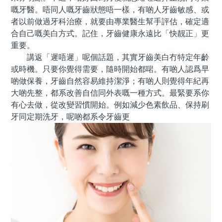
嘅牙醫。唔同人嘅牙齒狀態唔一樣，有啲人牙齒敏感、或
者以前做過牙科治療，就要由專業醫生幫手評估，確定適
合自己嘅美白方式。記住，牙齒健康永遠比「快靓正」更
重要。
講返「遲唔遲」呢個話題，其實牙齒美白冇特定年齡
或時機。只要你覺得需要，隨時開始都啱。有啲人認爲早
啲做保養，牙齒自然容易維持潔淨；有啲人則覺得年紀再
大啲先整，都系改善自信同外表嘅一種方式。最緊要系你
有心去做，從改變習慣開始。例如減少色素飲品、保持刷
牙同定期洗牙，呢啲都系令牙齒更