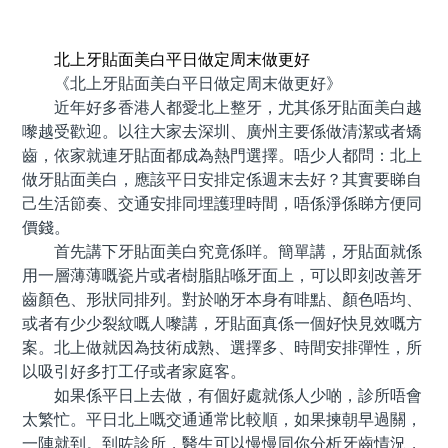
預約牙醫 contact us
北上牙貼面美白平日做定周末做更好
《北上牙貼面美白平日做定周末做更好》
近年好多香港人都愛北上整牙，尤其係牙貼面美白越
嚟越受歡迎。以往大家去深圳、廣州主要係做清潔或者矯
齒，依家就連牙貼面都成為熱門選擇。唔少人都問：北上
做牙貼面美白，應該平日安排定係週末去好？其實要睇自
己生活節奏、交通安排同埋護理時間，唔係淨係睇方便同
價錢。
首先講下牙貼面美白究竟係咩。簡單講，牙貼面就係
用一層薄薄嘅瓷片或者樹脂貼喺牙面上，可以即刻改善牙
齒顏色、形狀同排列。對於啲牙本身有啡點、顏色唔均、
或者有少少裂紋嘅人嚟講，牙貼面真係一個好快見效嘅方
案。北上做就因為技術成熟、選擇多、時間安排彈性，所
以吸引好多打工仔或者家庭客。
如果係平日上去做，有個好處就係人少啲，診所唔會
太繁忙。平日北上嘅交通通常比較順，如果揀朝早過關，
一陣就到。到咗診所，醫生可以慢慢同你分析牙齒情況，