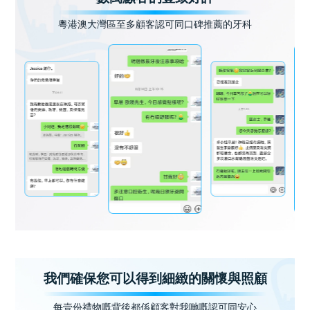
粵港澳大灣區至多顧客認可同口碑推薦的牙科
我們確保您可以得到細緻的關懷與照顧
每壹份禮物嘅背後都係顧客對我哋嘅認可同安心