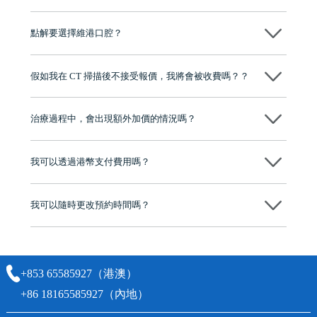
维港口腔種植術前會有專家醫生評估且出具植牙方案，術中使用微創植
牙設備進行微創操作，能有效減少創傷，並且都為高資曆專家醫生操
點解要選擇維港口腔？
作，會最大化避免一切副作用。
維港口腔踐行「醫道濟世」的大學校訓，各分院匯聚來自香港、內地的
博士碩士高資歷牙醫，十七年穩定開診。榮獲「2024香港企業領袖品
假如我在 CT 掃描後不接受報價，我將會被收費嗎？？
牌」、「2025香港企業領袖品牌」，是諾貝爾種植系統全球放心植牙中
心，香港新城電台與廣東衛視推薦品牌
不會！只要未開始實際服務之前，你不會被收取任何費用。
至今已服務超過三十個國家和地區的顧客，受到粵港澳大灣區及周邊城
市市民極高的口碑評價及信任推薦 珠海、深圳設有八大分院，香港亦設
治療過程中，會出現額外加價的情況嗎？
有咨詢及服務保障中心，有任何問題都可以隨時預約免費咨詢，讓人十
分放心
不會，治療前我們會詳細說明治療方案及對應的價錢，顧客同意並簽字
後，我們才會正式進行診療服務
我可以透過港幣支付費用嗎？
可以。維港口腔會按照當日匯率轉算收取費用，而匯率會及時告知客人
我可以隨時更改預約時間嗎？
可以，請盡早通過wechat或whatsapp聯絡我們，告知我們你原本預約的
時間及資料，並且重新預約的日期及時段
+853 65585927（港澳）
+86 18165585927（內地）