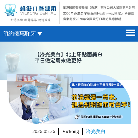
預約優惠睇牙
首頁 home page
澳門電話預約
【
冷光美白
】北上牙貼面美白
平日做定周末做更好
醫院簡介 hospital introduction
微信預約
醫生介紹 doctor introduction
WhatsApp預約
醫療新聞 medical news
種植牙 dental implant
箍牙 orthodontics
收費標準 change standard
2026-05-26
Vickong
冷光美白