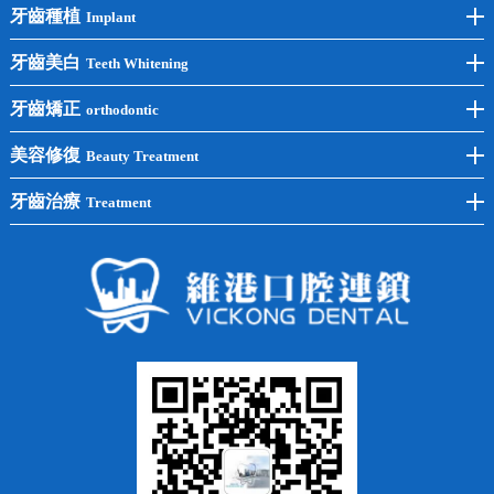
牙齒種植
Implant
前牙種植
牙齒美白
Teeth Whitening
後牙種植
冷光美白
牙齒矯正
orthodontic
單顆種植
洗牙
牙齒矯正
美容修復
Beauty Treatment
半口種植
黃黑牙
兒童矯正
全瓷牙
牙齒治療
Treatment
全口種植
四環素牙
隱形矯正
牙缺失
蛀牙補牙
常見問題
齙牙
鑲牙
智齒
牙貼面
牙列不齊
烤瓷牙
牙齦出血
地包天
義齒
拔牙
牙周炎
根管治療