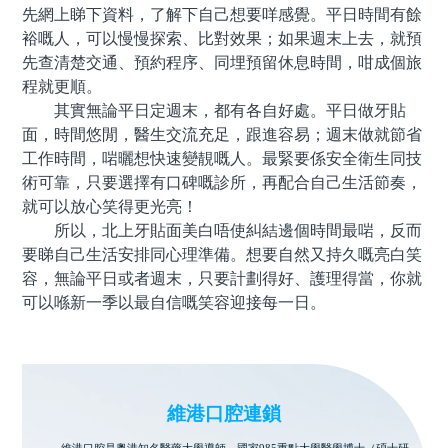
先網上睇下資料，了解下自己想要咩感覺。平日時間有餘
裕嘅人，可以慢慢探索、比對效果；如果週末上去，就預
先查清楚交通、預約程序、同埋預留休息時間，咁成個旅
程就更順。
其實無論平日定週末，都有各自好處。平日做牙貼
面，時間悠閒，醫生交流充足，跟進容易；週末做就節省
工作時間，啱曬想快速變靚嘅人。最緊要係安全衛生同技
術可靠，只要選擇有口碑嘅診所，再配合自己生活節奏，
就可以放心笑得更光亮！
所以，北上牙貼面美白唔使糾結邊個時間最啱，反而
要睇自己生活安排同心理準備。想要自然又持久嘅亮白笑
容，無論平日或者週末，只要計劃得好、護理得當，你就
可以喺新一季以最自信嘅笑容迎接每一日。
維港口腔連鎖
維港口腔是粵港知名醫藥大學導師、國家985重點大學醫學博士（碩士研