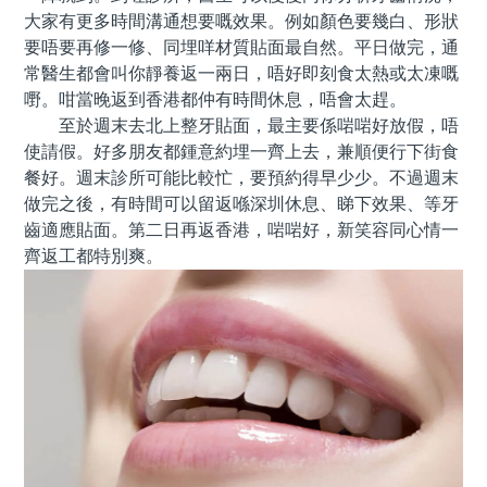
大家有更多時間溝通想要嘅效果。例如顏色要幾白、形狀
要唔要再修一修、同埋咩材質貼面最自然。平日做完，通
常醫生都會叫你靜養返一兩日，唔好即刻食太熱或太凍嘅
嘢。咁當晚返到香港都仲有時間休息，唔會太趕。
至於週末去北上整牙貼面，最主要係啱啱好放假，唔
使請假。好多朋友都鍾意約埋一齊上去，兼順便行下街食
餐好。週末診所可能比較忙，要預約得早少少。不過週末
做完之後，有時間可以留返喺深圳休息、睇下效果、等牙
齒適應貼面。第二日再返香港，啱啱好，新笑容同心情一
齊返工都特別爽。