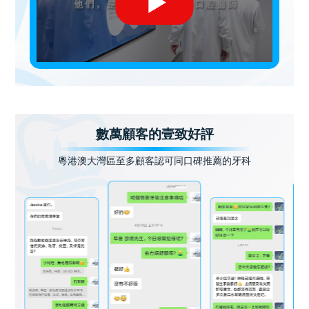
數萬顧客的壹致好評
粵港澳大灣區至多顧客認可同口碑推薦的牙科