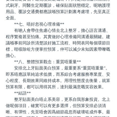
式刷牙。同醫生定期覆診，確保貼面狀態穩定。呢啲護理
用品、覆診交通費都應該喺預算計劃裏考慮埋，先至真正
全面。
**七、唔好忽視心理准備**
有啲人會帶住焦慮心情去北上整牙，擔心語言溝通、
程序繁複甚至怕痛。其實做好心理准備同溝通最關鍵。建
議喺事前同診所清楚談好施工流程、時間表同每個環節目
標，咁樣除咗方便掌控預算，仲可以減少未知因素帶嚟嘅
擔心。
**八、整體預算觀念：重質唔重量**
安排北上牙貼面美白預算，最重要系“重質唔重量”。
即系唔應該單純追求低價，而系綜合考慮服務專業度、安
心程度、長期效果同維持成本。用理性態度去衡量，就算
預算有限，都可以用得其所，達到最滿意嘅笑容效果。
**結語**
整牙貼面美白唔止系美容，更系自我形象投資。北上
做呢個項目，確實可以有更多選擇，但預算安排必須清
晰、有彈性，先至唔會因爲細節疏忽而破壞咗成件事。最