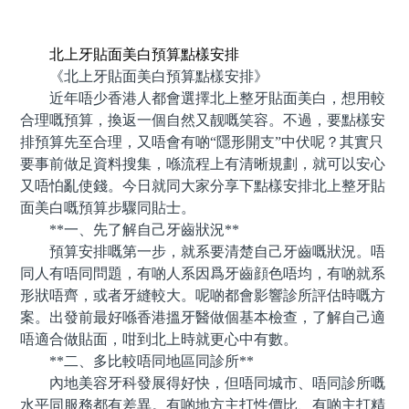
預約牙醫 contact us
北上牙貼面美白預算點樣安排
《北上牙貼面美白預算點樣安排》
近年唔少香港人都會選擇北上整牙貼面美白，想用較
合理嘅預算，換返一個自然又靓嘅笑容。不過，要點樣安
排預算先至合理，又唔會有啲“隱形開支”中伏呢？其實只
要事前做足資料搜集，喺流程上有清晰規劃，就可以安心
又唔怕亂使錢。今日就同大家分享下點樣安排北上整牙貼
面美白嘅預算步驟同貼士。
**一、先了解自己牙齒狀況**
預算安排嘅第一步，就系要清楚自己牙齒嘅狀況。唔
同人有唔同問題，有啲人系因爲牙齒顔色唔均，有啲就系
形狀唔齊，或者牙縫較大。呢啲都會影響診所評估時嘅方
案。出發前最好喺香港搵牙醫做個基本檢查，了解自己適
唔適合做貼面，咁到北上時就更心中有數。
**二、多比較唔同地區同診所**
內地美容牙科發展得好快，但唔同城市、唔同診所嘅
水平同服務都有差異。有啲地方主打性價比、有啲主打精