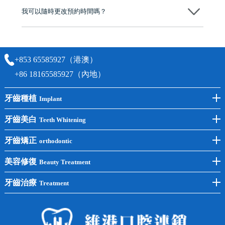
我可以隨時更改預約時間嗎？
可以，請盡早通過wechat或whatsapp聯絡我們，告知我們你原本預約的
時間及資料，並且重新預約的日期及時段
+853 65585927（港澳）
+86 18165585927（內地）
牙齒種植
Implant
前牙種植
牙齒美白
Teeth Whitening
後牙種植
冷光美白
牙齒矯正
orthodontic
單顆種植
洗牙
牙齒矯正
美容修復
Beauty Treatment
半口種植
黃黑牙
兒童矯正
全瓷牙
牙齒治療
Treatment
全口種植
四環素牙
隱形矯正
牙缺失
蛀牙補牙
常見問題
齙牙
鑲牙
智齒