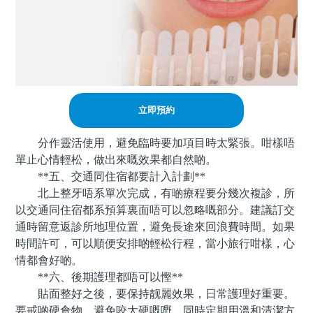
立即預約
分作靈活使用，避免臨時要加項目時太緊張。咁樣唔
單止心情輕松，做出來嘅效果都自然啲。
**五、交通同住宿都要計入計劃**
北上整牙唔系單次完成，有啲療程要分幾次複診，所
以交通同住宿都系預算裏面唔可以忽略嘅部分。建議訂交
通時留意返診所地理位置，避免長途來回浪費時間。如果
時間許可，可以順便安排啲輕松行程，當小旅行咁樣，心
情都會好啲。
**六、後期護理都唔可以慳**
貼面整好之後，要保持靓麗效果，日常護理好重要。
要戒啲硬食物，避免咬太硬嘅嘢，同時定期用溫和清潔方