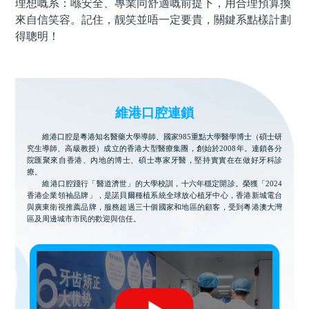
理想嘅系：喺安全、專業同舒適嘅前提下，用合理預算換
來自信笑容。記住，靓笑並唔一定要貴，關鍵系點樣計劃
得聰明！
維港口腔連鎖
維港口腔是粵港知名醫藥大學導師、國家985重點大學醫學博士（碩士研
究生導師、高級教授）成立的香港大型醫療集團，創始於2008年。連鎖各分
院匯聚來自香港、內地的博士、碩士專家牙醫，堅持實實在在做好牙科診
療。
維港口腔踐行「醫道濟世」的大學校訓，十六年穩定開診。榮獲「2024
香港企業領袖品牌」，是諾貝爾種植系統全球放心植牙中心，香港新城電台
與廣東衛視推薦品牌，服務超過三十個國家和地區的顧客，受到粵港澳大灣
區及周邊城市市民的歡迎與信任。