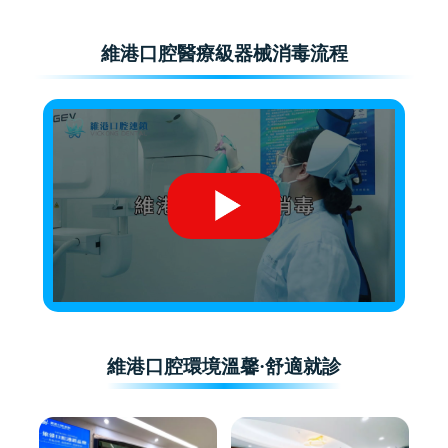
維港口腔醫療級器械消毒流程
維港口腔環境溫馨·舒適就診