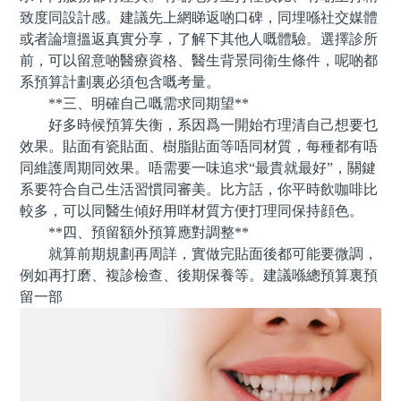
致度同設計感。建議先上網睇返啲口碑，同埋喺社交媒體
或者論壇搵返真實分享，了解下其他人嘅體驗。選擇診所
前，可以留意啲醫療資格、醫生背景同衛生條件，呢啲都
系預算計劃裏必須包含嘅考量。
**三、明確自己嘅需求同期望**
好多時候預算失衡，系因爲一開始冇理清自己想要乜
效果。貼面有瓷貼面、樹脂貼面等唔同材質，每種都有唔
同維護周期同效果。唔需要一味追求“最貴就最好”，關鍵
系要符合自己生活習慣同審美。比方話，你平時飲咖啡比
較多，可以同醫生傾好用咩材質方便打理同保持顔色。
**四、預留額外預算應對調整**
就算前期規劃再周詳，實做完貼面後都可能要微調，
例如再打磨、複診檢查、後期保養等。建議喺總預算裏預
留一部