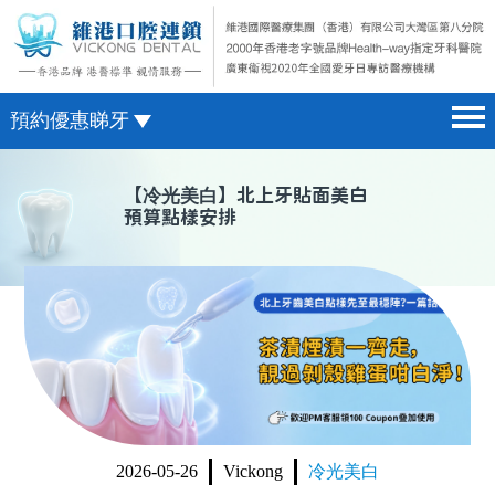
預約優惠睇牙
首頁 home page
澳門電話預約
【
冷光美白
】北上牙貼面美白
預算點樣安排
醫院簡介 hospital introduction
微信預約
醫生介紹 doctor introduction
WhatsApp預約
醫療新聞 medical news
種植牙 dental implant
箍牙 orthodontics
收費標準 change standard
2026-05-26
Vickong
冷光美白