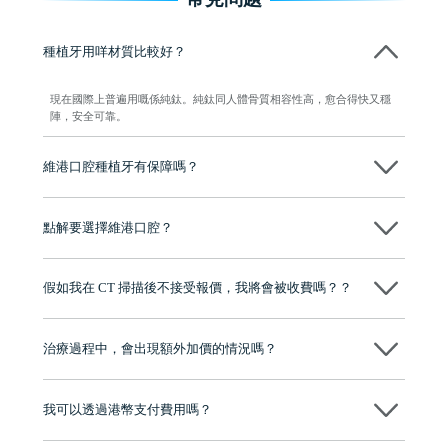
種植牙用咩材質比較好？
現在國際上普遍用嘅係純鈦。純鈦同人體骨質相容性高，愈合得快又穩
陣，安全可靠。
維港口腔種植牙有保障嗎？
維港口腔全程選用如Nobel、Osstem等國際知名大品牌植體，物料均可溯
源，種植牙手術均由多年經驗嘅高資曆牙醫團隊負責，並提供術後多年
點解要選擇維港口腔？
保養指導同維護服務，確保種完之後穩定、耐用又安心。
維港口腔踐行「醫道濟世」的大學校訓，各分院匯聚來自香港、內地的
博士碩士高資歷牙醫，十七年穩定開診。榮獲「2024香港企業領袖品
假如我在 CT 掃描後不接受報價，我將會被收費嗎？？
牌」、「2025香港企業領袖品牌」，是諾貝爾種植系統全球放心植牙中
心，香港新城電台與廣東衛視推薦品牌
不會！只要未開始實際服務之前，你不會被收取任何費用。
至今已服務超過三十個國家和地區的顧客，受到粵港澳大灣區及周邊城
市市民極高的口碑評價及信任推薦 珠海、深圳設有八大分院，香港亦設
治療過程中，會出現額外加價的情況嗎？
有咨詢及服務保障中心，有任何問題都可以隨時預約免費咨詢，讓人十
分放心
不會，治療前我們會詳細說明治療方案及對應的價錢，顧客同意並簽字
後，我們才會正式進行診療服務
我可以透過港幣支付費用嗎？
可以。維港口腔會按照當日匯率轉算收取費用，而匯率會及時告知客人