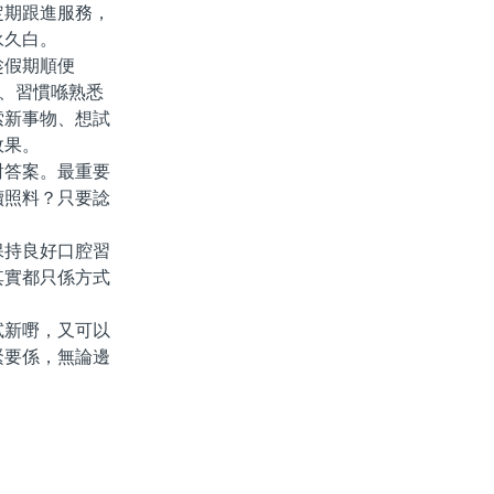
定期跟進服務，
永久白。
趁假期順便
陣、習慣喺熟悉
索新事物、想試
效果。
答案。最重要
續照料？只要諗
持良好口腔習
其實都只係方式
新嘢，又可以
緊要係，無論邊