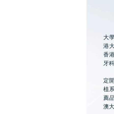
大
港大
香
牙
定開
植
薦
澳