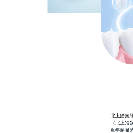
北上皓齒
《北上皓齒牙
近年越嚟越多