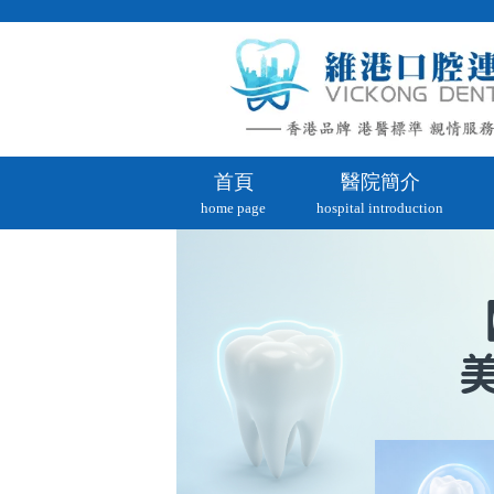
首頁
醫院簡介
home page
hospital introduction