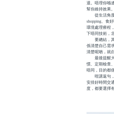
退。唔理你喺
幫你維持效果
從生活角度睇
shoppin
環境處理療程
下唔同技術，
要總結，其實
係清楚自己需
清楚呢啲，就
最後提醒大家
慣、定期檢查
唔同，目的都
咁講返句，北
安排好時間交
度，都要選擇