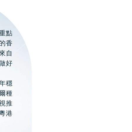
重點
的香
聚來自
做好
年穩
貝爾種
視推
粵港