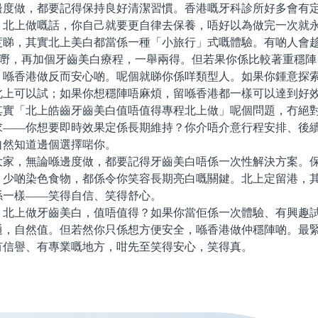
邊度做，都要記得保持良好清潔習慣。香港嘅牙科診所好多會有
。北上做嘅話，你自己就要更自律去保養，唔好以為做完一次就
，其實北上美白都當係一種「小旅行」式嘅體驗。有啲人會
g、食好嘢，再加個牙齒美白療程，一舉兩得。但若果你係比較著重穩
，喺香港做反而安心啲。呢個就睇你係咩類型人。如果你鍾意探
北上可以試；如果你想穩陣唔麻煩，留喺香港都一樣可以達到好
「北上皓齒牙齒美白值唔值得專程北上做」呢個問題，冇絕對
求——你想要即時效果定係長期維持？你介唔介意行程安排、後
自然知道邊個選擇啱你。
，無論喺邊度做，都要記得牙齒美白唔係一次性解決方案。保
、少啲染色食物，都係令你笑容長期亮白嘅關鍵。北上定留港，
係一樣——笑得自信、笑得舒心。
上做牙齒美白，值唔值得？如果你當佢係一次體驗、有興趣試
通，自然值。但若然你只係想方便安全，喺香港做仲穩陣啲。最
有信譽、有專業嘅地方，咁先至笑得安心，笑得真。