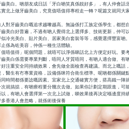
牙齒美白。啲朋友成日話「牙白啲笑真係靚好多」，有人仲會話
其實北上做牙齒美白，究竟值唔值得專程走一轉？呢篇文就同大
對牙齒美白嘅追求越嚟越高。無論係打工族定係學生，都想自
牙齒美白好普遍，不過有啲人覺得北上選擇多、技術更新，仲可
好似冷光美白、貼片美白、居家美白套裝等等，感覺選擇豐富啲
單止係為咗美容，仲係一種生活體驗。
唔值得」呢個問題，就唔可以淨係睇話北上方便定好玩。要考
牙齒美白係需要專業判斷，唔同人牙質唔同，有啲人適合做、有
常好注重安全同持續效果，會先做全面檢查再建議。而北上嘅話
規，醫生有冇專業資格，設備係咪符合衛生標準。呢啲都係關鍵
時間都係要諗嘅因素。宜家北上交通確實方便，搭高鐵一陣就
一次就搞掂，有啲療程要分幾次去做。如果你計劃定期跟進，可
所以，有啲人會選擇第一次北上試做，睇效果後再決定喺邊度持
香港人會忽略，就係術後保養