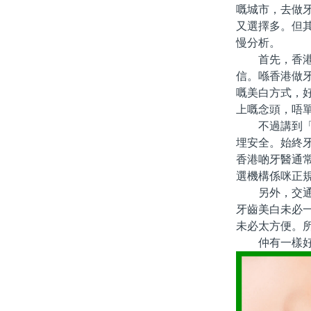
嘅城市，去做
又選擇多。但
慢分析。
首先，香港人
信。喺香港做
嘅美白方式，
上嘅念頭，唔
不過講到「值
埋安全。始終
香港啲牙醫通
選機構係咪正
另外，交通同
牙齒美白未必
未必太方便。
仲有一樣好多