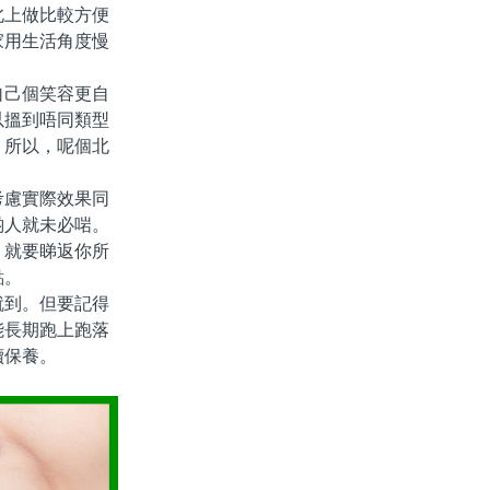
北上做比較方便
家用生活角度慢
己個笑容更自
以搵到唔同類型
。所以，呢個北
慮實際效果同
啲人就未必啱。
，就要睇返你所
點。
到。但要記得
能長期跑上跑落
續保養。