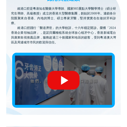
維港口腔是粵港知名醫藥大學導師、國家985重點大學醫學博士（碩士研
究生導師、高級教授）成立的香港大型醫療集團，創始於2008年。連鎖各分
院匯聚來自香港、內地的博士、碩士專家牙醫，堅持實實在在做好牙科診
療。
維港口腔踐行「醫道濟世」的大學校訓，十六年穩定開診。榮獲「2024
香港企業領袖品牌」，是諾貝爾種植系統全球放心植牙中心，香港新城電台
與廣東衛視推薦品牌，服務超過三十個國家和地區的顧客，受到粵港澳大灣
區及周邊城市市民的歡迎與信任。