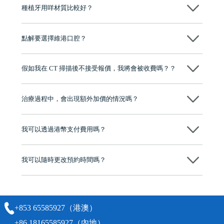
種植牙用咩材質比較好？
現在國際上普遍用嘅係純鈦。純鈦同人體骨質相容性高，愈合得快又穩
陣，安全可靠。
點解要選擇維港口腔？
維港口腔踐行「醫道濟世」的大學校訓，各分院匯聚來自香港、內地的
博士碩士高資歷牙醫，十七年穩定開診。榮獲「2024香港企業領袖品
假如我在 CT 掃描後不接受報價，我將會被收費嗎？？
牌」、「2025香港企業領袖品牌」，是諾貝爾種植系統全球放心植牙中
心，香港新城電台與廣東衛視推薦品牌
不會！只要未開始實際服務之前，你不會被收取任何費用。
至今已服務超過三十個國家和地區的顧客，受到粵港澳大灣區及周邊城
市市民極高的口碑評價及信任推薦 珠海、深圳設有八大分院，香港亦設
治療過程中，會出現額外加價的情況嗎？
有咨詢及服務保障中心，有任何問題都可以隨時預約免費咨詢，讓人十
分放心
不會，治療前我們會詳細說明治療方案及對應的價錢，顧客同意並簽字
後，我們才會正式進行診療服務
我可以透過港幣支付費用嗎？
可以。維港口腔會按照當日匯率轉算收取費用，而匯率會及時告知客人
我可以隨時更改預約時間嗎？
可以，請盡早通過wechat或whatsapp聯絡我們，告知我們你原本預約的
時間及資料，並且重新預約的日期及時段
+853 65585927（港澳）
+86 18165585927（內地）