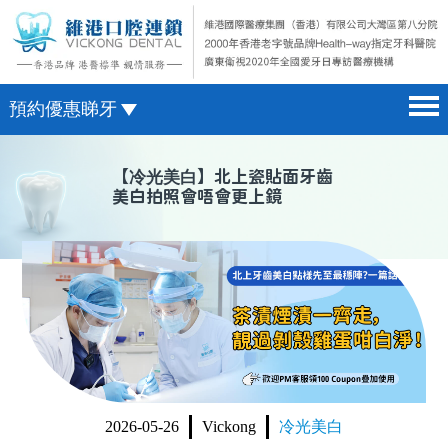
預約優惠睇牙
首頁 home page
澳門電話預約
【
冷光美白
】北上瓷貼面牙齒
美白拍照會唔會更上鏡
醫院簡介 hospital introduction
微信預約
醫生介紹 doctor introduction
WhatsApp預約
醫療新聞 medical news
種植牙 dental implant
箍牙 orthodontics
收費標準 change standard
2026-05-26
Vickong
冷光美白