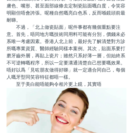
膚色、嘴形、甚至面部線條去定制瓷貼面嘅白度，令笑容
明顯但唔會誇張。呢種自然嘅亮白色系，反而喺鏡頭前最
耐睇。
不過，「北上做瓷貼面」呢件事都有幾個重點要注
意。首先，唔同地方嘅技術同用料可能有分別，價錢未必
系唯一考慮因素。香港人北上前，最好先了解清楚對方診
所嘅專業資質、醫師經驗同樣本案例。其次，貼面系要打
磨牙齒外層，再貼上瓷片；雖然只系好薄一層，但始終系
不可逆轉嘅程序，所以一定要溝通清楚自己想要嘅效果。
唔好以爲「見咗朋友做得好睇」就一定適合同自己，每個
人嘅牙型同笑容特征都唔一樣。
至于美白能唔能夠令相片更上鏡，其實唔