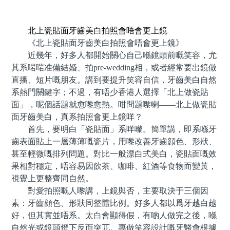
預約牙醫 contact us
北上瓷貼面牙齒美白拍照會唔會更上鏡
《北上瓷貼面牙齒美白拍照會唔會更上鏡》
近幾年，好多人都開始關心自己喺鏡頭前嘅笑容，尤
其系啱啱准備結婚、拍pre-wedding相，或者經常要出鏡做
直播、短片嘅朋友。講到要提升笑容自信，牙齒美白自然
系熱門關鍵字；不過，有唔少香港人選擇「北上做瓷貼
面」，呢個話題就愈嚟愈熱。咁問題嚟喇——北上做瓷貼
面牙齒美白，真系拍照會更上鏡咩？
首先，要明白「瓷貼面」系咩嚟。簡單講，即系喺牙
齒表面貼上一層薄薄嘅瓷片，用嚟改善牙齒顔色、形狀、
甚至輕微嘅排列問題。對比一般漂白式美白，瓷貼面嘅效
果相對穩定，唔容易因飲茶、咖啡、紅酒等食物而變黃，
視覺上更整齊同自然。
對愛拍照嘅人嚟講，上鏡與否，主要取決于三個因
素：牙齒顔色、形狀同整體比例。好多人都以爲牙越白越
好，但其實並唔系。太白會顯得假，有啲人做完之後，喺
自然光或鏡頭燈下反而突兀。專做笑容設計嘅牙醫會根據