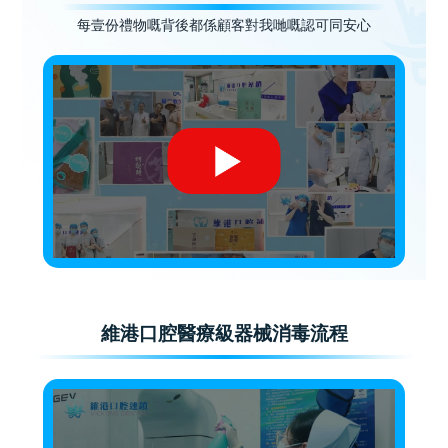
每壹份禮物嘅背後都係顧客對我哋嘅認可同安心
維港口腔醫療級器械消毒流程