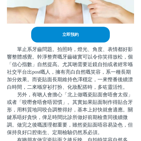
立即預約
單止系牙齒問題。拍照時，燈光、角度、表情都好影
響整體感覺。幹淨整齊嘅牙齒確實可以令你笑得放松，個
「信心指數」自然提高。尤其啲需要近鏡自拍或者經常喺
社交平台出post嘅人，擁有亮白自然嘅笑容，系一種長期
加分效果。而瓷貼面長期維持色澤穩定，一來慳番後續漂
白時間，二來喺穿衫打扮、化妝配搭時，多咗靈活性。
另外，有啲人會擔心「北上做嘅瓷貼面會唔會太假」
或者「咬嘢會唔會唔習慣」。其實如果貼面制作得貼合牙
形，用料質地同咬合調整得好，基本上好快就會適應。關
鍵系唔好貪快，俾足時間比診所做好前期檢查同後續微
調。做完之後嘅護理都重要，雖然瓷貼面唔容易染色，但
保持良好口腔衛生、定期檢驗仍然系必須。
有啲朋友做完瓷貼面之後反映，自拍時笑容自然多