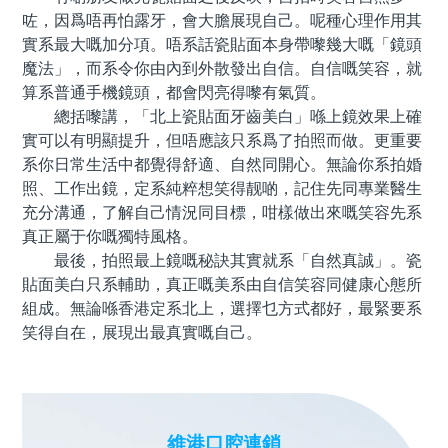
咗，因爲唔再怕露牙，會大膽展現自己。呢種心理作用其
實系最大嘅加分項。唔系話瓷貼面本身帶嚟幾大嘅「鏡頭
魔法」，而系令你由內到外散發出自信。自信嘅笑容，就
算系普通手機鏡頭，都會閃亮得嚟有氣質。
總括嚟講，「北上瓷貼面牙齒美白」喺上鏡效果上確
實可以有明顯提升，但唔應該只系爲了拍照而做。更重要
系你日常生活中都覺得舒適、自然同開心。無論你系拍婚
照、工作出鏡，定系純粹想笑得靓啲，記住先同專業醫生
充分溝通，了解自己情況同目標，咁樣做出來嘅笑容先系
真正屬于你嘅獨特風格。
最後，拍照最上鏡嘅秘訣其實就系「自然真誠」。瓷
貼面美白只系輔助，真正嘅美系由自信笑容同健康心態所
組成。無論喺香港定系北上，選擇乜方式都好，最緊要系
笑得自在，展現出最真實嘅自己。
維港口腔連鎖