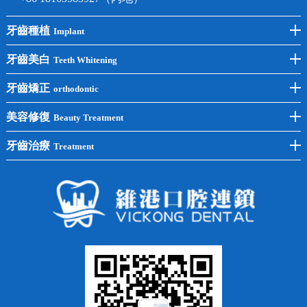
牙齒種植
Implant
前牙種植
牙齒美白
Teeth Whitening
後牙種植
冷光美白
牙齒矯正
orthodontic
單顆種植
洗牙
牙齒矯正
美容修復
Beauty Treatment
半口種植
黃黑牙
兒童矯正
全瓷牙
牙齒治療
Treatment
全口種植
四環素牙
隱形矯正
牙缺失
蛀牙補牙
常見問題
齙牙
鑲牙
智齒
牙貼面
牙列不齊
烤瓷牙
牙齦出血
地包天
義齒
拔牙
牙周炎
根管治療