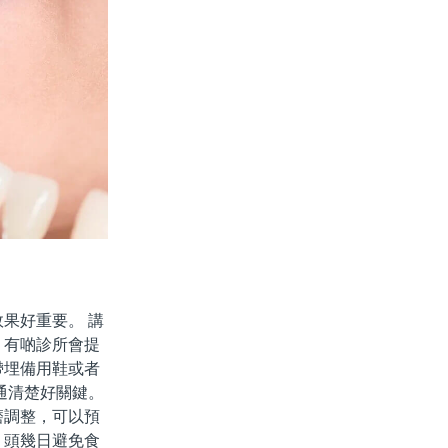
果好重要。 講
。有啲診所會提
帶埋備用鞋或者
通清楚好關鍵。
磨調整，可以預
，頭幾日避免食