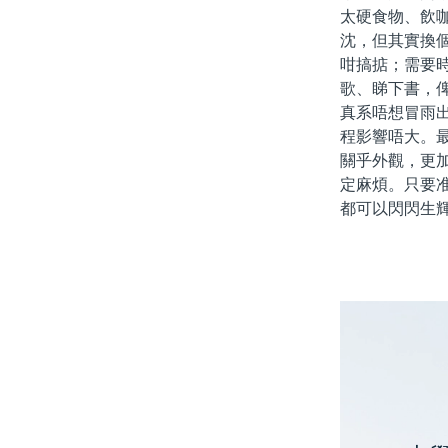
太硬食物、飲
沈，但其實換個
咁搞掂；需要
歌、睇下書，
真系唔想冒雨
程影響唔大。
關乎外觀，更
定麻煩。只要
都可以閃閃生