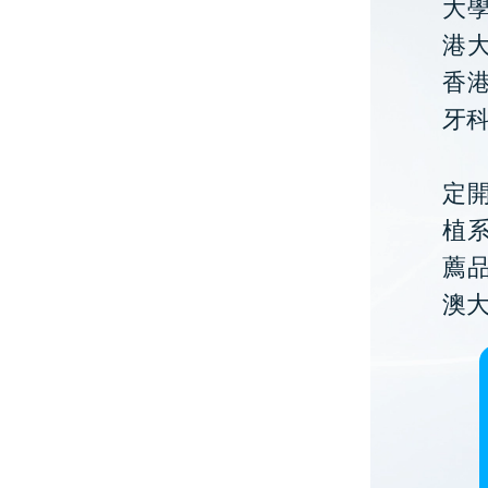
大
港大
香
牙
定開
植
薦
澳