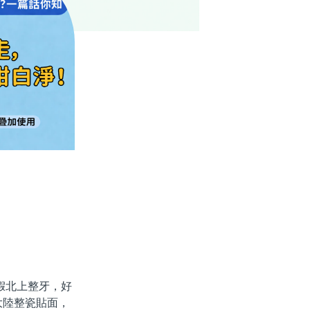
假北上整牙，好
大陸整瓷貼面，