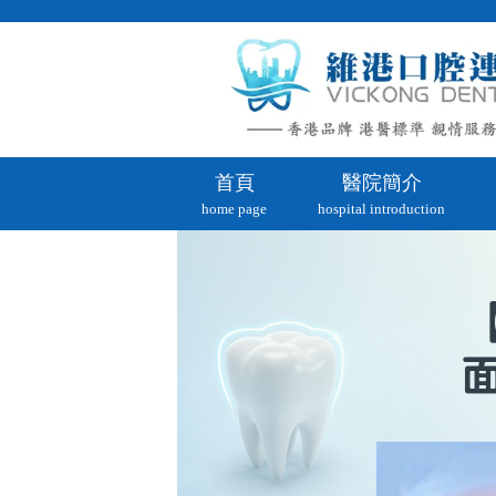
首頁
醫院簡介
home page
hospital introduction