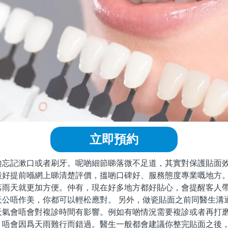
立即預約
攰忘記漱口或者刷牙。呢啲細節睇落微不足道，其實對保護貼面效
最好提前喺網上睇清楚評價，搵啲口碑好、服務態度專業嘅地方
落雨天就更加方便。仲有，現在好多地方都好貼心，會提醒客人
天公唔作美，你都可以輕松應對。 另外，做瓷貼面之前同醫生溝
天氣會唔會對複診時間有影響。例如有啲情況需要複診或者再打
間，唔會因爲天雨難行而錯過。醫生一般都會建議你整完貼面之後