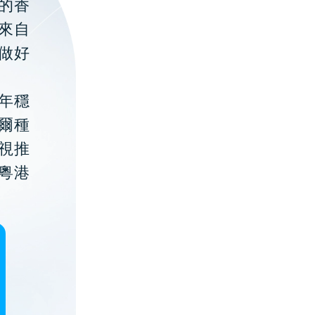
的香
聚來自
做好
年穩
貝爾種
視推
粵港