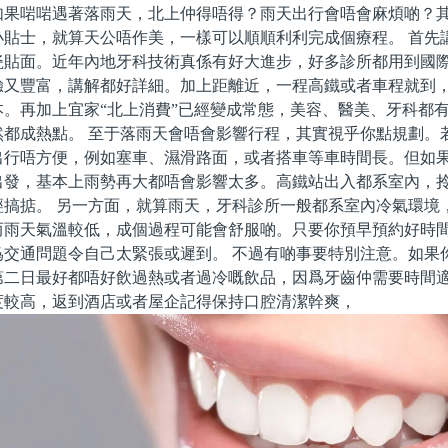
如果啱啱遇著落雨天，北上仲得唔得？雨天出行會唔會麻煩啲？
小貼士，就算天公唔作美，一樣可以順順利利完成個療程。 首先
瓷貼面。近年內地牙科技術真係有好大進步，好多診所都用到國
驗又豐富，講解都好詳細。加上距離近，一程高鐵或者車程就到
本。再加上宜家“北上消費”已經變成常態，美容、醫美、牙科都
然都成熱點。 至于落雨天會唔會影響行程，其實視乎你點規劃。
出行唔方便，例如塞車、濕滑路面，或者搭車等車時間長。但如
出發，基本上雨勢再大都唔會影響太多。高鐵站出入都系室內，
經搞掂。 另一方面，就算雨天，牙科診所一般都系室內冷氣環境
而雨天氣溫較低，成個過程可能會舒服啲。只要你預早預約好時
爲交通問題令自己太緊張或遲到。 不過有啲事要特別注意。如果
第二日最好都唔好飲過熱或者過冷嘅飲品，因爲牙齒仲需要時間
度較高，返到酒店或者屋企記得保持口腔清潔幹爽，