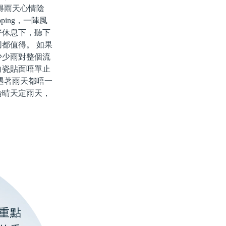
得雨天心情陰
ing，一陣風
好休息下，聽下
都值得。 如果
少少雨對整個流
白瓷貼面唔單止
遇著雨天都唔一
論晴天定雨天，
重點