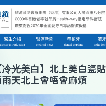
醫生介紹
醫療新聞
種植牙
箍
doctor introduction
medical news
dental implant
orthodont
冷光美白
【
】北上美白瓷貼
面雨天北上會唔會麻煩