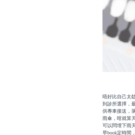
唔好比自己太
到診所選擇，
供專車接送，
雨傘，咁就算
可以問埋下雨
早book定時