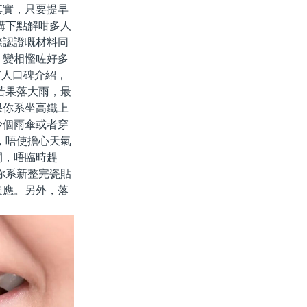
其實，只要提早
講下點解咁多人
際認證嘅材料同
，變相慳咗好多
有人口碑介紹，
若果落大雨，最
果你系坐高鐵上
拎個雨傘或者穿
，唔使擔心天氣
間，唔臨時趕
你系新整完瓷貼
適應。另外，落