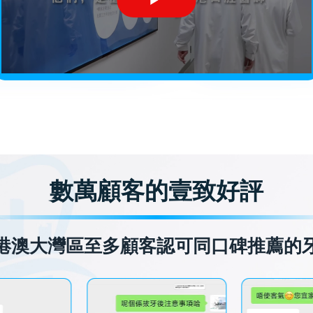
數萬顧客的壹致好評
港澳大灣區至多顧客認可同口碑推薦的