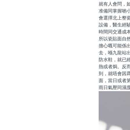
就有人會問，
准備同掌握啲
會選擇北上整
設備，醫生經
時間同交通成
所以瓷貼面自
擔心嘅可能係
去，喺九龍站
防水鞋，就已
熱或者焗。反
到，就唔會因
面，當日或者
雨日氣壓同濕