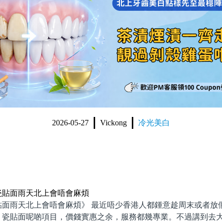
2026-05-27
Vickong
冷光美白
瓷貼面雨天北上會唔會麻煩
貼面雨天北上會唔會麻煩》 最近唔少香港人都鍾意趁周末或者放
、瓷貼面呢啲項目，價錢實惠之余，服務都幾專業。不過講到去