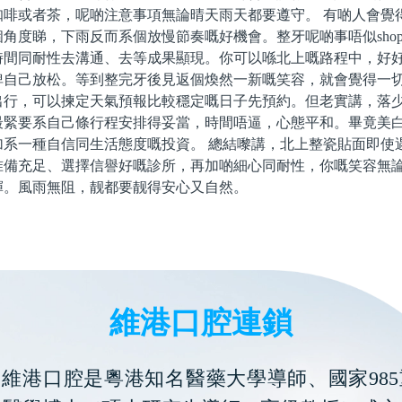
咖啡或者茶，呢啲注意事項無論晴天雨天都要遵守。 有啲人會覺
角度睇，下雨反而系個放慢節奏嘅好機會。整牙呢啲事唔似shopp
時間同耐性去溝通、去等成果顯現。你可以喺北上嘅路程中，好
俾自己放松。等到整完牙後見返個煥然一新嘅笑容，就會覺得一切
出行，可以揀定天氣預報比較穩定嘅日子先預約。但老實講，落
最緊要系自己條行程安排得妥當，時間唔逼，心態平和。畢竟美
加系一種自信同生活態度嘅投資。 總結嚟講，北上整瓷貼面即使
准備充足、選擇信譽好嘅診所，再加啲細心同耐性，你嘅笑容無
輝。風雨無阻，靓都要靓得安心又自然。
維港口腔連鎖
維港口腔是粵港知名醫藥大學導師、國家985