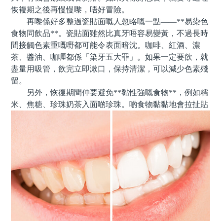
恢複期之後再慢慢嚟，唔好冒險。
再嚟係好多整過瓷貼面嘅人忽略嘅一點——**易染色
食物同飲品**。瓷貼面雖然比真牙唔容易變黃，不過長時
間接觸色素重嘅嘢都可能令表面暗沈。咖啡、紅酒、濃
茶、醬油、咖喱都係「染牙五大罪」。如果一定要飲，就
盡量用吸管，飲完立即漱口，保持清潔，可以減少色素殘
留。
另外，恢復期間仲要避免**黏性強嘅食物**，例如糯
米、焦糖、珍珠奶茶入面啲珍珠。啲食物黏黏地會拉扯貼