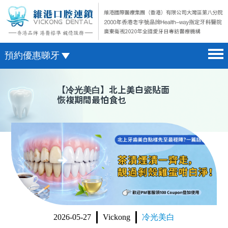
預約優惠睇牙
首頁 home page
澳門電話預約
【
冷光美白
】北上美白瓷貼面
恢複期間最怕食乜
醫院簡介 hospital introduction
微信預約
醫生介紹 doctor introduction
WhatsApp預約
醫療新聞 medical news
種植牙 dental implant
箍牙 orthodontics
收費標準 change standard
2026-05-27
Vickong
冷光美白