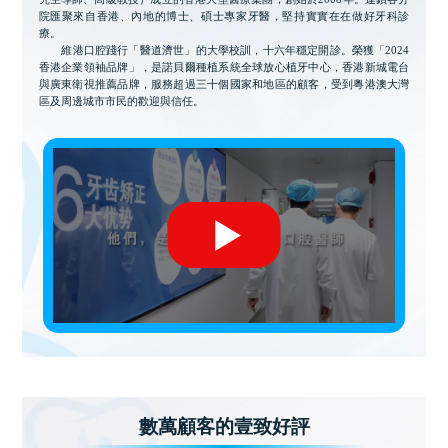
院匯聚來自香港、內地的博士、碩士專家牙醫，堅持實實在在做好牙科診
療。
維港口腔踐行「醫道濟世」的大學校訓，十六年穩定開診。榮獲「2024
香港企業領袖品牌」，是諾貝爾種植系統全球放心植牙中心，香港新城電台
與廣東衛視推薦品牌，服務超過三十個國家和地區的顧客，受到粵港澳大灣
區及周邊城市市民的歡迎與信任。
數萬顧客的壹致好評