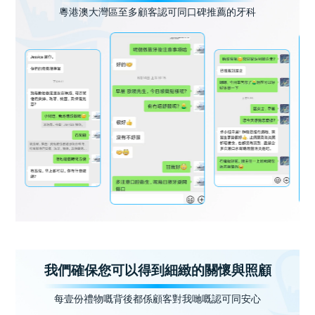
粵港澳大灣區至多顧客認可同口碑推薦的牙科
我們確保您可以得到細緻的關懷與照顧
每壹份禮物嘅背後都係顧客對我哋嘅認可同安心