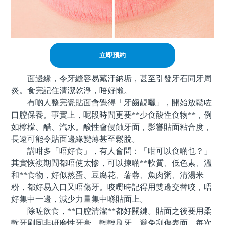
立即預約
面邊緣，令牙縫容易藏汙納垢，甚至引發牙石同牙周
炎。食完記住清潔乾淨，唔好懶。
有啲人整完瓷貼面會覺得「牙齒靚曬」，開始放鬆咗
口腔保養。事實上，呢段時間更要**少食酸性食物**，例
如檸檬、醋、汽水。酸性會侵蝕牙面，影響貼面粘合度，
長遠可能令貼面邊緣變薄甚至鬆脫。
講咁多「唔好食」，有人會問：「咁可以食啲乜？」
其實恢複期間都唔使太慘，可以揀啲**軟質、低色素、溫
和**食物，好似蒸蛋、豆腐花、薯蓉、魚肉粥、清湯米
粉，都好易入口又唔傷牙。咬嘢時記得用雙邊交替咬，唔
好集中一邊，減少力量集中喺貼面上。
除咗飲食，**口腔清潔**都好關鍵。貼面之後要用柔
軟牙刷同非研磨性牙膏，輕輕刷牙，避免刮傷表面。每次