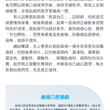
食完嘢記得漱口或使用牙線，保持牙縫乾淨。再加上定期
做檢查，令瓷貼面同真牙更融為一體。
有人話整瓷貼面係「投資自己」，話唔錯，但投資完
就要懂得保養。恢復期過後，如果一直保持正確飲食習慣
同良好清潔，瓷貼面可以靚好多年。最怕就係心急，覺得
「冇乜嘢啦」，照舊食硬食染色食物，到最後貼面變色、
崩角，就得不償失。
總結嚟講，北上整美白瓷貼面係一個令笑容更自信嘅
過程，但想效果持久，記住恢復期內「避凍熱、避硬韌、
避染色、避黏性、避酸性」，呢幾點做到，就唔怕功夫白
費。靚牙唔止靠醫生整得好，仲要靠自己細心護理，每次
笑都自然閃亮，先至真正值得。
維港口腔連鎖
維港口腔是粵港知名醫藥大學導師、國家985重點大學醫學博士（碩士研
究生導師、高級教授）成立的香港大型醫療集團，創始於2008年。連鎖各分