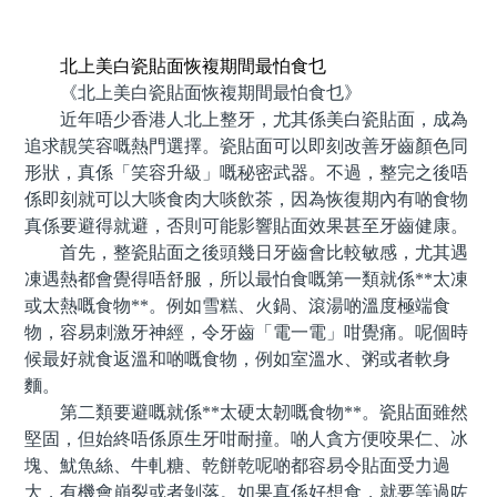
預約牙醫 contact us
北上美白瓷貼面恢複期間最怕食乜
《北上美白瓷貼面恢複期間最怕食乜》
近年唔少香港人北上整牙，尤其係美白瓷貼面，成為
追求靚笑容嘅熱門選擇。瓷貼面可以即刻改善牙齒顏色同
形狀，真係「笑容升級」嘅秘密武器。不過，整完之後唔
係即刻就可以大啖食肉大啖飲茶，因為恢復期內有啲食物
真係要避得就避，否則可能影響貼面效果甚至牙齒健康。
首先，整瓷貼面之後頭幾日牙齒會比較敏感，尤其遇
凍遇熱都會覺得唔舒服，所以最怕食嘅第一類就係**太凍
或太熱嘅食物**。例如雪糕、火鍋、滾湯啲溫度極端食
物，容易刺激牙神經，令牙齒「電一電」咁覺痛。呢個時
候最好就食返溫和啲嘅食物，例如室溫水、粥或者軟身
麵。
第二類要避嘅就係**太硬太韌嘅食物**。瓷貼面雖然
堅固，但始終唔係原生牙咁耐撞。啲人貪方便咬果仁、冰
塊、魷魚絲、牛軋糖、乾餅乾呢啲都容易令貼面受力過
大，有機會崩裂或者剝落。如果真係好想食，就要等過咗