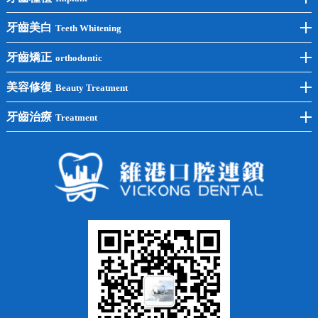
前牙種植
牙齒美白
Teeth Whitening
後牙種植
冷光美白
牙齒矯正
orthodontic
單顆種植
洗牙
牙齒矯正
美容修復
Beauty Treatment
半口種植
黃黑牙
兒童矯正
全瓷牙
牙齒治療
Treatment
全口種植
四環素牙
隱形矯正
牙缺失
蛀牙補牙
常見問題
齙牙
鑲牙
智齒
牙貼面
牙列不齊
烤瓷牙
牙齦出血
地包天
義齒
拔牙
牙周炎
根管治療