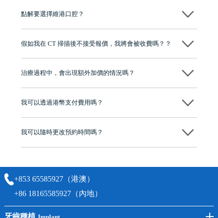
況、預算、期望，提供多種種植方案比你參考及選擇，並告知詳細的流
點解要選擇維港口腔？
程及費用，未開始實際治療服務前，不會收取任何費用
維港口腔踐行「醫道濟世」的大學校訓，各分院匯聚來自香港、內地的
博士碩士高資歷牙醫，十七年穩定開診。榮獲「2024香港企業領袖品
假如我在 CT 掃描後不接受報價，我將會被收費嗎？？
牌」、「2025香港企業領袖品牌」，是諾貝爾種植系統全球放心植牙中
心，香港新城電台與廣東衛視推薦品牌
不會！只要未開始實際服務之前，你不會被收取任何費用。
至今已服務超過三十個國家和地區的顧客，受到粵港澳大灣區及周邊城
市市民極高的口碑評價及信任推薦 珠海、深圳設有八大分院，香港亦設
治療過程中，會出現額外加價的情況嗎？
有咨詢及服務保障中心，有任何問題都可以隨時預約免費咨詢，讓人十
分放心
不會，治療前我們會詳細說明治療方案及對應的價錢，顧客同意並簽字
後，我們才會正式進行診療服務
我可以透過港幣支付費用嗎？
可以。維港口腔會按照當日匯率轉算收取費用，而匯率會及時告知客人
我可以隨時更改預約時間嗎？
可以，請盡早通過wechat或whatsapp聯絡我們，告知我們你原本預約的
時間及資料，並且重新預約的日期及時段
+853 65585927（港澳）
+86 18165585927（內地）
牙齒種植
Implant