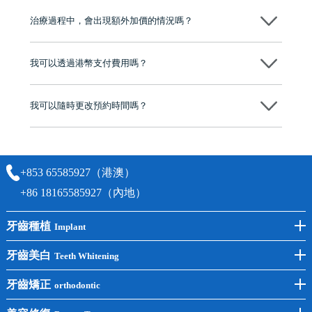
至今已服務超過三十個國家和地區的顧客，受到粵港澳大灣區及周邊城
市市民極高的口碑評價及信任推薦 珠海、深圳設有八大分院，香港亦設
治療過程中，會出現額外加價的情況嗎？
有咨詢及服務保障中心，有任何問題都可以隨時預約免費咨詢，讓人十
分放心
不會，治療前我們會詳細說明治療方案及對應的價錢，顧客同意並簽字
後，我們才會正式進行診療服務
我可以透過港幣支付費用嗎？
可以。維港口腔會按照當日匯率轉算收取費用，而匯率會及時告知客人
我可以隨時更改預約時間嗎？
可以，請盡早通過wechat或whatsapp聯絡我們，告知我們你原本預約的
時間及資料，並且重新預約的日期及時段
+853 65585927（港澳）
+86 18165585927（內地）
牙齒種植
Implant
前牙種植
牙齒美白
Teeth Whitening
後牙種植
冷光美白
牙齒矯正
orthodontic
單顆種植
洗牙
牙齒矯正