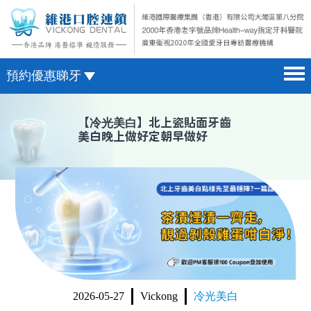
預約優惠睇牙
首頁 home page
澳門電話預約
【
冷光美白
】北上瓷貼面牙齒
美白晚上做好定朝早做好
醫院簡介 hospital introduction
微信預約
醫生介紹 doctor introduction
WhatsApp預約
醫療新聞 medical news
種植牙 dental implant
箍牙 orthodontics
收費標準 change standard
2026-05-27
Vickong
冷光美白