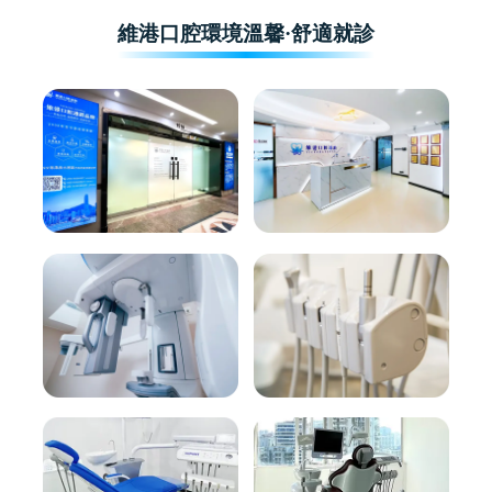
維港口腔環境溫馨·舒適就診