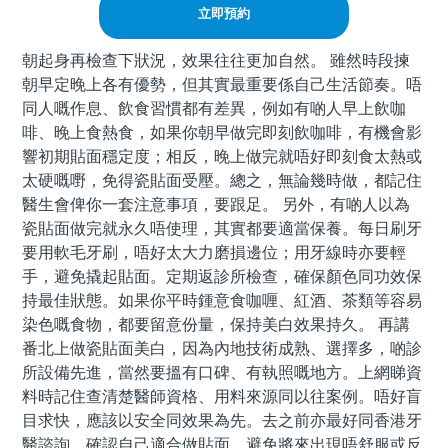
立即預約
朝起身再檢查下狀況，效果往往更加自然。 雖然時段揀
朝早定晚上各有優勢，但其實最重要係自己生活節奏。唔
同人嘅作息、飲食習慣都有差異，例如有啲人早上飲咖
啡、晚上食熱食，如果你朝早做完即刻飲咖啡，有機會影
響初期貼面穩定度；相反，晚上做完就唔好即刻食太熱或
太硬嘅嘢，免得瓷貼面受壓。總之，無論幾時做，都記住
醫生會俾你一套注意事項，要跟足。 另外，有啲人以為
瓷貼面做完就永久唔使理，其實都要適當保養。每日刷牙
要用軟毛牙刷，唔好太大力磨損邊位；用牙線時亦要輕
手，避免撬起貼面。定期返診所檢查，確保顏色同功效保
持最佳狀態。如果你平時鍾意食咖喱、紅酒、茶類等容易
染色嘅食物，都要留意份量，保持美白效果持久。 再講
番北上做瓷貼面美白，因為內地技術成熟、選擇多，啲診
所設備先進，當然要搵有口碑、有執照嘅地方。上網睇資
料時記住查清楚醫師資格、用料來源同以往案例。唔好盲
目求快，應該以安全同效果為先。去之前亦最好同香港牙
醫諮詢，確認自己適合做貼面，避免將來出現唔舒服或反