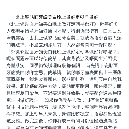
預約牙醫 contact us
北上瓷貼面牙齒美白晚上做好定朝早做好
《北上瓷貼面牙齒美白晚上做好定朝早做好》 近年好多
人都開始留意牙齒健康同外觀，特別係想擁有一口又白又
齊嘅笑容，去北上做瓷貼面牙齒美白就成為唔少香港人熱
門嘅選擇。不過去到診所前，大家都會問同一條問題：
「究竟瓷貼面牙齒美白係晚上做好定朝早做好好啲呢？」
呢個問題表面睇好似簡單，其實背後涉及唔同生活習慣、
身體狀況，同手術後護理時段都有關。 首先講下瓷貼面
牙齒美白係咩意思。簡單講，就係喺牙齒表面黏上一層薄
薄嘅瓷片，能夠改善顏色、形狀同排列，達到亮白自然嘅
效果。相比傳統漂白方法，瓷貼面更耐用、顏色穩定，而
且唔容易再染色。不過要達到好效果，就要配合適當時段
處理同做好護理。 如果你係朝早去做，咁有個好處就係
醫生同技師精神飽滿，環境乾淨企理，整個程序容易控制
得準確。加上朝早人未累，身體比較穩定，唔容易出現過
敏反應。做完之後，你仲有成日時間可以慢慢適應新貼
面，留意有冇牙齒輕微酸痛，即時回覆診所調整都方便。