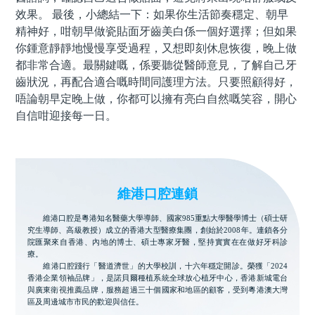
效果。 最後，小總結一下：如果你生活節奏穩定、朝早
精神好，咁朝早做瓷貼面牙齒美白係一個好選擇；但如果
你鍾意靜靜地慢慢享受過程，又想即刻休息恢復，晚上做
都非常合適。最關鍵嘅，係要聽從醫師意見，了解自己牙
齒狀況，再配合適合嘅時間同護理方法。只要照顧得好，
唔論朝早定晚上做，你都可以擁有亮白自然嘅笑容，開心
自信咁迎接每一日。
維港口腔連鎖
維港口腔是粵港知名醫藥大學導師、國家985重點大學醫學博士（碩士研
究生導師、高級教授）成立的香港大型醫療集團，創始於2008年。連鎖各分
院匯聚來自香港、內地的博士、碩士專家牙醫，堅持實實在在做好牙科診
療。
維港口腔踐行「醫道濟世」的大學校訓，十六年穩定開診。榮獲「2024
香港企業領袖品牌」，是諾貝爾種植系統全球放心植牙中心，香港新城電台
與廣東衛視推薦品牌，服務超過三十個國家和地區的顧客，受到粵港澳大灣
區及周邊城市市民的歡迎與信任。