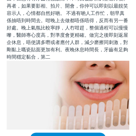
再者，如果要影相、拍片、開會，你仲可以即刻以最靚笑
容示人，心情都自然好啲。 不過有啲人工作忙，朝早真
係抽唔到時間去。咁晚上去做都唔係唔得，反而有另一番
好處。晚上氣氛比較寧靜，人冇咁趕，整個過程可以慢慢
嚟，醫師專心度高，對準度會更精確。做完之後即刻返屋
企休息，唔使講多嘢或者應付人群，減少磨擦同刺激，對
剛黏上嘅瓷貼面更加有利。夜晚休息時間長，牙齒有足夠
時間穩定黏合，第二