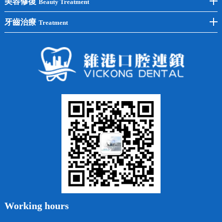
美容修復
Beauty Treatment
半口種植
黃黑牙
兒童矯正
全瓷牙
牙齒治療
Treatment
全口種植
四環素牙
隱形矯正
牙缺失
蛀牙補牙
常見問題
齙牙
鑲牙
智齒
牙貼面
牙列不齊
烤瓷牙
牙齦出血
地包天
義齒
拔牙
牙周炎
根管治療
Working hours