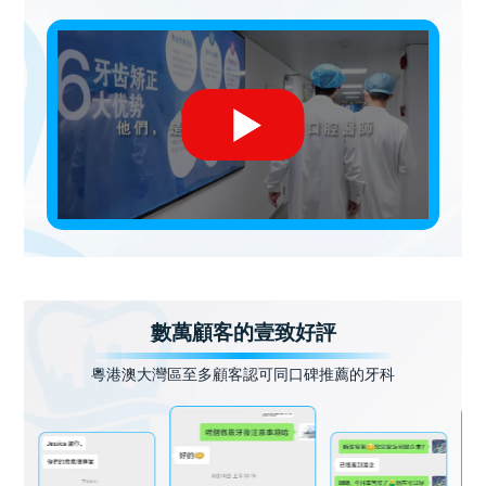
數萬顧客的壹致好評
粵港澳大灣區至多顧客認可同口碑推薦的牙科