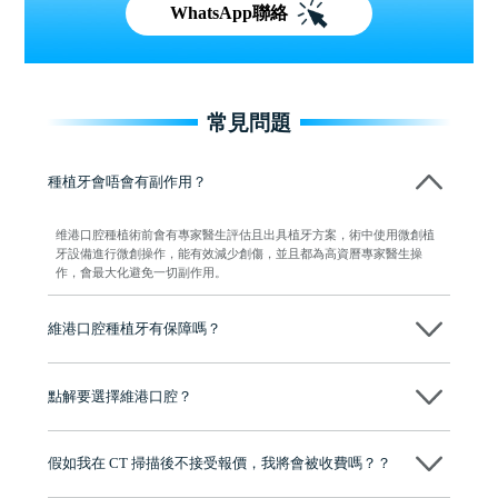
WhatsApp聯絡
常見問題
種植牙會唔會有副作用？
维港口腔種植術前會有專家醫生評估且出具植牙方案，術中使用微創植
牙設備進行微創操作，能有效減少創傷，並且都為高資曆專家醫生操
作，會最大化避免一切副作用。
維港口腔種植牙有保障嗎？
維港口腔全程選用如Nobel、Osstem等國際知名大品牌植體，物料均可溯
源，種植牙手術均由多年經驗嘅高資曆牙醫團隊負責，並提供術後多年
點解要選擇維港口腔？
保養指導同維護服務，確保種完之後穩定、耐用又安心。
維港口腔踐行「醫道濟世」的大學校訓，各分院匯聚來自香港、內地的
博士碩士高資歷牙醫，十七年穩定開診。榮獲「2024香港企業領袖品
假如我在 CT 掃描後不接受報價，我將會被收費嗎？？
牌」、「2025香港企業領袖品牌」，是諾貝爾種植系統全球放心植牙中
心，香港新城電台與廣東衛視推薦品牌
不會！只要未開始實際服務之前，你不會被收取任何費用。