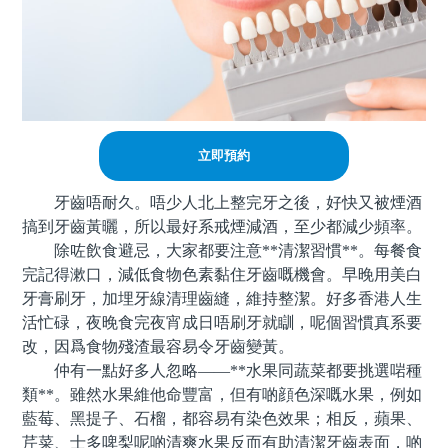
立即預約
牙齒唔耐久。唔少人北上整完牙之後，好快又被煙酒
搞到牙齒黃曬，所以最好系戒煙減酒，至少都減少頻率。
除咗飲食避忌，大家都要注意**清潔習慣**。每餐食
完記得漱口，減低食物色素黏住牙齒嘅機會。早晚用美白
牙膏刷牙，加埋牙線清理齒縫，維持整潔。好多香港人生
活忙碌，夜晚食完夜宵成日唔刷牙就瞓，呢個習慣真系要
改，因爲食物殘渣最容易令牙齒變黃。
仲有一點好多人忽略——**水果同蔬菜都要挑選啱種
類**。雖然水果維他命豐富，但有啲顔色深嘅水果，例如
藍莓、黑提子、石榴，都容易有染色效果；相反，蘋果、
芹菜、士多啤梨呢啲清爽水果反而有助清潔牙齒表面，啲