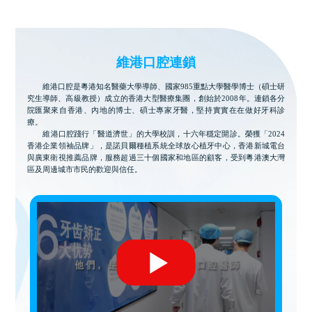
維港口腔連鎖
維港口腔是粵港知名醫藥大學導師、國家985重點大學醫學博士（碩士研
究生導師、高級教授）成立的香港大型醫療集團，創始於2008年。連鎖各分
院匯聚來自香港、內地的博士、碩士專家牙醫，堅持實實在在做好牙科診
療。
維港口腔踐行「醫道濟世」的大學校訓，十六年穩定開診。榮獲「2024
香港企業領袖品牌」，是諾貝爾種植系統全球放心植牙中心，香港新城電台
與廣東衛視推薦品牌，服務超過三十個國家和地區的顧客，受到粵港澳大灣
區及周邊城市市民的歡迎與信任。