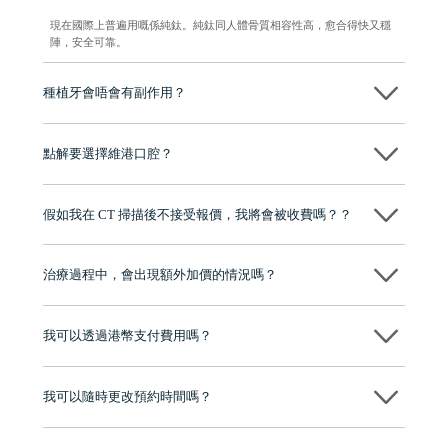
現在國際上普遍用嘅係純鈦。純鈦同人體骨質相容性高，愈合得快又穩
陣，安全可靠。
種植牙會唔會有副作用？
维港口腔種植術前會有專家醫生評估且出具植牙方案，術中使用微創植
牙設備進行微創操作，能有效減少創傷，並且都為高資曆專家醫生操
點解要選擇維港口腔？
作，會最大化避免一切副作用。
維港口腔踐行「醫道濟世」的大學校訓，各分院匯聚來自香港、內地的
博士碩士高資歷牙醫，十七年穩定開診。榮獲「2024香港企業領袖品
假如我在 CT 掃描後不接受報價，我將會被收費嗎？？
牌」、「2025香港企業領袖品牌」，是諾貝爾種植系統全球放心植牙中
心，香港新城電台與廣東衛視推薦品牌
不會！只要未開始實際服務之前，你不會被收取任何費用。
至今已服務超過三十個國家和地區的顧客，受到粵港澳大灣區及周邊城
市市民極高的口碑評價及信任推薦 珠海、深圳設有八大分院，香港亦設
治療過程中，會出現額外加價的情況嗎？
有咨詢及服務保障中心，有任何問題都可以隨時預約免費咨詢，讓人十
分放心
不會，治療前我們會詳細說明治療方案及對應的價錢，顧客同意並簽字
後，我們才會正式進行診療服務
我可以透過港幣支付費用嗎？
可以。維港口腔會按照當日匯率轉算收取費用，而匯率會及時告知客人
我可以隨時更改預約時間嗎？
可以，請盡早通過wechat或whatsapp聯絡我們，告知我們你原本預約的
時間及資料，並且重新預約的日期及時段