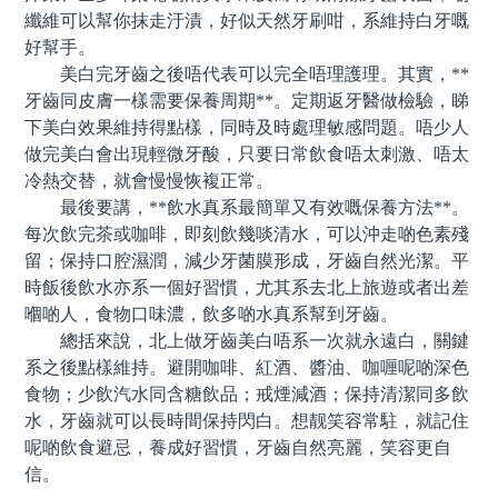
纖維可以幫你抹走汙漬，好似天然牙刷咁，系維持白牙嘅
好幫手。
美白完牙齒之後唔代表可以完全唔理護理。其實，**
牙齒同皮膚一樣需要保養周期**。定期返牙醫做檢驗，睇
下美白效果維持得點樣，同時及時處理敏感問題。唔少人
做完美白會出現輕微牙酸，只要日常飲食唔太刺激、唔太
冷熱交替，就會慢慢恢複正常。
最後要講，**飲水真系最簡單又有效嘅保養方法**。
每次飲完茶或咖啡，即刻飲幾啖清水，可以沖走啲色素殘
留；保持口腔濕潤，減少牙菌膜形成，牙齒自然光潔。平
時飯後飲水亦系一個好習慣，尤其系去北上旅遊或者出差
嗰啲人，食物口味濃，飲多啲水真系幫到牙齒。
總括來說，北上做牙齒美白唔系一次就永遠白，關鍵
系之後點樣維持。避開咖啡、紅酒、醬油、咖喱呢啲深色
食物；少飲汽水同含糖飲品；戒煙減酒；保持清潔同多飲
水，牙齒就可以長時間保持閃白。想靓笑容常駐，就記住
呢啲飲食避忌，養成好習慣，牙齒自然亮麗，笑容更自
信。