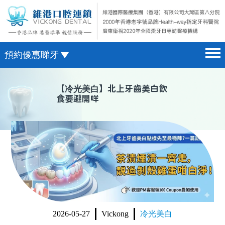
預約優惠睇牙
首頁 home page
澳門電話預約
【
冷光美白
】北上牙齒美白飲
食要避開咩
醫院簡介 hospital introduction
微信預約
醫生介紹 doctor introduction
WhatsApp預約
醫療新聞 medical news
種植牙 dental implant
箍牙 orthodontics
收費標準 change standard
2026-05-27
Vickong
冷光美白