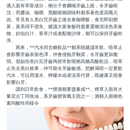
酒入面有單甯成分，啲分子會黐喺牙齒上面，令牙齒暗
沈；而醬油、咖喱、黑醋呢啲調味料都系著色度高嘅元
凶。常見有人美白完牙齒之後去食咖喱飯，食完即刻變
黃，真系得不償失。建議大家食飯時盡量選啲清淡色系食
物，好似白汁、香草汁或者配啲沙律，都可以保持牙齒幹
淨。
再來，**汽水同含糖飲品**都系唔建議常飲。唔單止
會影響牙齒表面色澤，仲會侵蝕牙釉質，令牙齒更加脆
弱。假如你美白完牙齒再經常飲呢啲高糖高酸飲品，唔單
止失去美白效果，仲可能令牙齒敏感。想解渴唔一定要飲
汽水，可以用溫水、檸檬水或者淡茶代替，既健康又唔會
影響白牙。
講到日常飲食，**煙酒都要盡量戒**。煙草入面有大
量尼古丁同焦油，系牙齒變黃嘅主因之一；酒精入面啲色
素同酸性同樣令