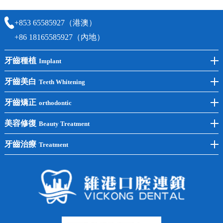
+853 65585927（港澳）
+86 18165585927（內地）
牙齒種植
Implant
前牙種植
牙齒美白
Teeth Whitening
後牙種植
冷光美白
牙齒矯正
orthodontic
單顆種植
洗牙
牙齒矯正
美容修復
Beauty Treatment
半口種植
黃黑牙
兒童矯正
全瓷牙
牙齒治療
Treatment
全口種植
四環素牙
隱形矯正
牙缺失
蛀牙補牙
常見問題
齙牙
鑲牙
智齒
牙貼面
牙列不齊
烤瓷牙
牙齦出血
地包天
義齒
拔牙