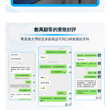
數萬顧客的壹致好評
粵港澳大灣區至多顧客認可同口碑推薦的牙科