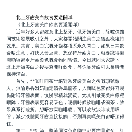
預約牙醫 contact us
北上牙齒美白飲食要避開咩
《北上牙齒美白飲食要避開咩》
近年好多人都鍾意北上整牙、做牙齒美白，除咗價錢
同技術發展吸引之外，大家都開始關注美白之後點樣維持
效果。其實，美白完嘅牙齒都唔系永久閃白，如果日常飲
食唔注意，好快又會返黃。想保持牙齒亮白，就要識得避
開啲容易令牙齒染色嘅食物同習慣。今日就同大家講下，
北上牙齒美白之後要避開咩飲食，等你啲牙齒可以長時間
保持潔白。
首先，**咖啡同茶**絕對系牙齒美白之後嘅頭號敵
人。無論系香滑奶咖定清香烏龍茶，入面嘅色素都好容易
黏附喺牙齒表面，慢慢累積就變黃。尤其剛做完美白療程
嗰陣，牙齒表層更容易吸色，呢個時候飲咖啡或濃茶，效
果真系打咗折。想唔放棄咖啡瘾，可以改飲淡啡或用吸
管，減少液體同牙齒直接接觸，否則再貴嘅美白都唔頂得
住。
第二，**紅酒、醬油同深色食物**都要盡量避免。紅