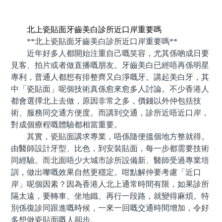
預約牙醫 contact us
北上瓷貼面牙齒美白診所近口岸重要嗎
**北上瓷貼面牙齒美白診所近口岸重要嗎**
近年好多人都開始注重自己嘅笑容，尤其係啲成日要
見客、拍片或者做直播嘅朋友。牙齒美白已經唔再係明星
專利，普通人都想有排整齊又白淨嘅牙。講起美白牙，其
中「瓷貼面」呢個技術真係愈來愈多人討論。不少香港人
都會選擇北上去做，原因非常之多，價錢以外仲包括技
術、服務同交通方便度。而講到交通，診所近唔近口岸，
對成個療程嘅體驗都相當重要。
其實，瓷貼面講求專業，唔係隨便搵個地方整就得。
由醫師設計牙型、比色，到安裝貼面，每一步都需要技術
同經驗。而北面唔少大城市診所設備新、醫師受過專業培
訓，做出嚟嘅效果自然更穩定。咁點解仲要考慮「近口
岸」呢個因素？因為香港人北上通常時間有限，如果診所
隔太遠，要轉車、坐地鐵、再行一段路，就變得麻煩。特
別係復診同跟進嘅時候，一來一回嘅交通時間增加，令好
多想做瓷貼面嘅人卻步。