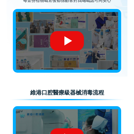
每壹份禮物嘅背後都係顧客對我哋嘅認可同安心
維港口腔醫療級器械消毒流程