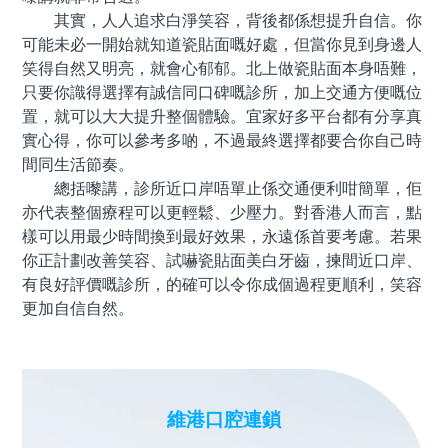
其實，人人追求白淨笑容，背後都係想提升自信。你
可能未必一開始就知道瓷貼面嘅好處，但當你見到身邊人
笑得自然又明亮，就會心郁郁。北上做瓷貼面本身唔難，
只要你識得選擇有誠信同口碑嘅診所，加上交通方便嘅位
置，就可以大大提升整個體驗。宜家好多平台都有分享真
實心得，你可以參考多啲，不過最終選擇都要合你自己時
間同生活節奏。
總括嚟講，診所近口岸唔單止係交通便利咁簡單，佢
亦代表整個療程可以更輕鬆、少壓力。對香港人而言，點
樣可以用最少時間換到最好效果，永遠係首要考慮。若果
你正計劃改善笑容、試嚇瓷貼面美白牙齒，揀間近口岸、
有良好評價嘅診所，的確可以令你成個過程更順利，笑容
更加自信自然。
維港口腔連鎖