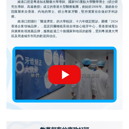
維港口腔是粵港知名醫藥大學導師、國家985重點大學醫學博士（碩士研
究生導師、高級教授）成立的香港大型醫療集團，創始於2008年。連鎖各分
院匯聚來自香港、內地的博士、碩士專家牙醫，堅持實實在在做好牙科診
療。
維港口腔踐行「醫道濟世」的大學校訓，十六年穩定開診。榮獲「2024
香港企業領袖品牌」，是諾貝爾種植系統全球放心植牙中心，香港新城電台
與廣東衛視推薦品牌，服務超過三十個國家和地區的顧客，受到粵港澳大灣
區及周邊城市市民的歡迎與信任。