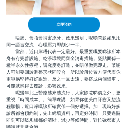
立即預約
唔痛、會唔會損害原牙、效果幾耐，呢啲問題如果用
同一語言交流，心理壓力即刻少一半。
當然，近口岸唔代表一定最好。最重要嘅要睇診所本
身有冇完善設施、乾淨環境同齊全消毒措施。瓷貼面係一
種半永久性療程，講究度身訂造，並唔係做完即走。某啲
人可能要回診調整形狀同咬合，所以診所位置方便代表你
更容易堅持好好跟進。反之一旦太遠，要搭成兩個鐘車，
可能就懶得去覆診，影響效果。
呢幾年北上醫療越來越流行，大家除咗睇價之外，更
重視「時間成本」。簡單嚟講，如果你想美白牙齒又想流
程順暢，近口岸嘅診所確實係一個好選擇。加上現時好多
診所都會預約制，先上網填資料，再定好時間，只要過關
即刻可以嘅步驟都好清晰，減少等候時間，對忙碌都市人
嚟講就非常合適。