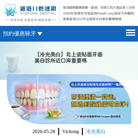
預約優惠睇牙
首頁 home page
澳門電話預約
【
冷光美白
】北上瓷貼面牙齒
美白診所近口岸重要嗎
醫院簡介 hospital introduction
微信預約
醫生介紹 doctor introduction
WhatsApp預約
醫療新聞 medical news
種植牙 dental implant
箍牙 orthodontics
收費標準 change standard
2026-05-28
Vickong
冷光美白