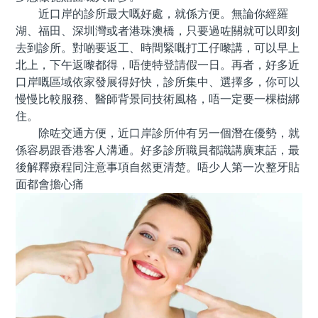
近口岸的診所最大嘅好處，就係方便。無論你經羅
湖、福田、深圳灣或者港珠澳橋，只要過咗關就可以即刻
去到診所。對啲要返工、時間緊嘅打工仔嚟講，可以早上
北上，下午返嚟都得，唔使特登請假一日。再者，好多近
口岸嘅區域依家發展得好快，診所集中、選擇多，你可以
慢慢比較服務、醫師背景同技術風格，唔一定要一棵樹綁
住。
除咗交通方便，近口岸診所仲有另一個潛在優勢，就
係容易跟香港客人溝通。好多診所職員都識講廣東話，最
後解釋療程同注意事項自然更清楚。唔少人第一次整牙貼
面都會擔心痛