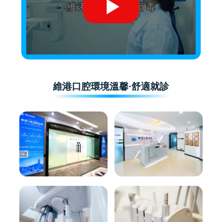
維港口腔環境溫馨·舒適就診