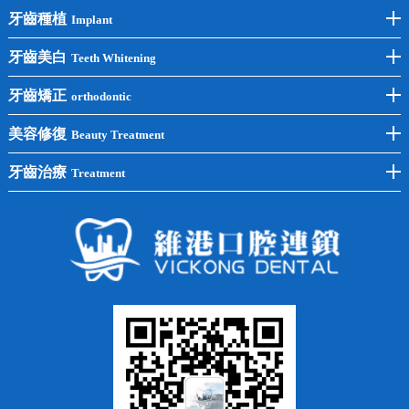
牙齒種植
Implant
前牙種植
牙齒美白
Teeth Whitening
後牙種植
冷光美白
牙齒矯正
orthodontic
單顆種植
洗牙
牙齒矯正
美容修復
Beauty Treatment
半口種植
黃黑牙
兒童矯正
全瓷牙
牙齒治療
Treatment
全口種植
四環素牙
隱形矯正
牙缺失
蛀牙補牙
常見問題
齙牙
鑲牙
智齒
牙貼面
牙列不齊
烤瓷牙
牙齦出血
地包天
義齒
拔牙
牙周炎
根管治療