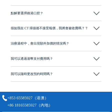
可以～醫生會先幫你進行CT SCAN檢查、評估骨量，再根據你嘅口腔情
況、預算、期望，提供多種種植方案比你參考及選擇，並告知詳細的流
點解要選擇維港口腔？
程及費用，未開始實際治療服務前，不會收取任何費用
維港口腔踐行「醫道濟世」的大學校訓，各分院匯聚來自香港、內地的
博士碩士高資歷牙醫，十七年穩定開診。榮獲「2024香港企業領袖品
假如我在 CT 掃描後不接受報價，我將會被收費嗎？？
牌」、「2025香港企業領袖品牌」，是諾貝爾種植系統全球放心植牙中
心，香港新城電台與廣東衛視推薦品牌
不會！只要未開始實際服務之前，你不會被收取任何費用。
至今已服務超過三十個國家和地區的顧客，受到粵港澳大灣區及周邊城
市市民極高的口碑評價及信任推薦 珠海、深圳設有八大分院，香港亦設
治療過程中，會出現額外加價的情況嗎？
有咨詢及服務保障中心，有任何問題都可以隨時預約免費咨詢，讓人十
分放心
不會，治療前我們會詳細說明治療方案及對應的價錢，顧客同意並簽字
後，我們才會正式進行診療服務
我可以透過港幣支付費用嗎？
可以。維港口腔會按照當日匯率轉算收取費用，而匯率會及時告知客人
我可以隨時更改預約時間嗎？
可以，請盡早通過wechat或whatsapp聯絡我們，告知我們你原本預約的
時間及資料，並且重新預約的日期及時段
+853 65585927（港澳）
+86 18165585927（內地）