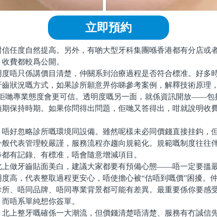
立即預約
任度自然提高。另外，有啲大型牙科集團喺香港都有分店或者
，收費都較爲公開。
唔只係講價目清楚，仲關系到治療過程是否符合標准。好多時
牙齒狀況嘅方式，如果診所願意畀你睇參考案例，解釋技術原理，
咁佢哋專業態度會更可信。透明度嘅另一面，就係資訊開放——包
預期保持時期。如果你問得出問題，佢哋又答得出，咁就說明收
好忽略診所嘅環境同設備。雖然呢樣未必同價錢直接挂鈎，但
一般代表管理較嚴謹，服務流程亦趨向規範化。規範嘅制度往往
步都有記錄、有標准，唔會隨意增減項目。
做牙齒貼面美白，建議大家都要有預備心態——唔一定要搵最
明度高，代表整取過程更安心，唔使擔心被“估唔到嘅價”困擾。
診所、唔同品牌、唔同專業背景都可能有差異。最重要係你要感
，而唔系單純想你簽單。
上整牙嘅確係一大潮流，但價錢清楚唔清楚、服務有冇誠信先