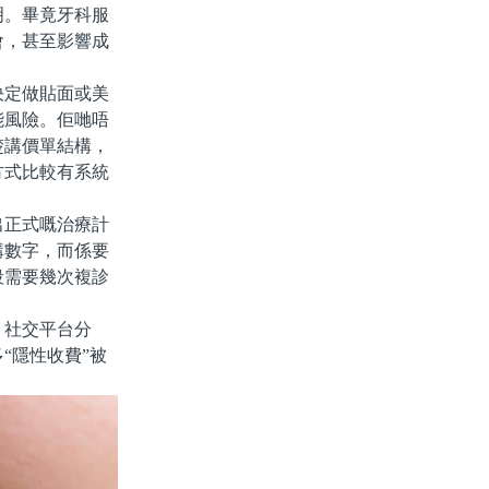
明。畢竟牙科服
會，甚至影響成
定做貼面或美
能風險。佢哋唔
楚講價單結構，
方式比較有系統
正式嘅治療計
講數字，而係要
段需要幾次複診
社交平台分
“隱性收費”被