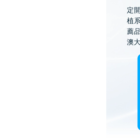
定開
植
薦
澳