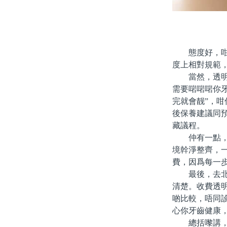
態度好，咁信
度上相對規範
當然，透明度
需要啱啱啱你
完就會靓”，
後保養建議同
藏議程。
仲有一點，唔
境幹淨整齊，
費，因爲每一
最後，去北上
清楚。收費透
啲比較，唔同
心你牙齒健康
總括嚟講，北