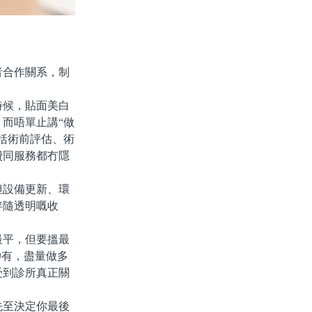
合作關系，制
候，貼面美白
而唔單止講“做
括術前評估、術
費同服務都冇隱
設備更新、環
伴隨透明嘅收
平，但要搵最
仲有，盡量做多
受到診所真正關
至決定你最後