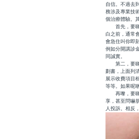
自信。不過去
務涉及專業技
個治療體驗。
首先，要睇診
白之前，通常
會急住叫你即
例如分開講診
同誠實。
第二，要睇診
劃書，上面列
展示收費項目
等等。如果呢
再嚟，要睇診
享，甚至問嚇
人投訴。相反