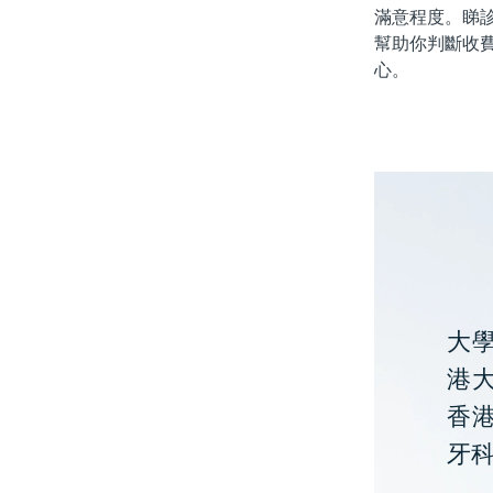
滿意程度。睇
幫助你判斷收
心。
大
港大
香
牙