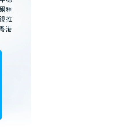
貝爾種
視推
粵港