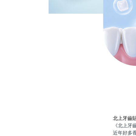
北上牙齒
《北上牙齒貼
近年好多香港