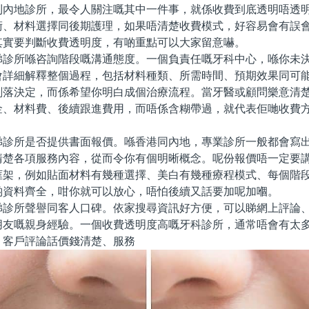
到內地診所，最令人關注嘅其中一件事，就係收費到底透明唔透
術、材料選擇同後期護理，如果唔清楚收費模式，好容易會有誤
其實要判斷收費透明度，有啲重點可以大家留意嚇。
所喺咨詢階段嘅溝通態度。一個負責任嘅牙科中心，喺你未決
會詳細解釋整個過程，包括材料種類、所需時間、預期效果同可
刻落決定，而係希望你明白成個治療流程。當牙醫或顧問樂意清
金、材料費、後續跟進費用，而唔係含糊帶過，就代表佢哋收費
所是否提供書面報價。喺香港同內地，專業診所一般都會寫出
清楚各項服務內容，從而令你有個明晰概念。呢份報價唔一定要
框架，例如貼面材料有幾種選擇、美白有幾種療程模式、每個階
啲資料齊全，咁你就可以放心，唔怕後續又話要加呢加嗰。
所聲譽同客人口碑。依家搜尋資訊好方便，可以睇網上評論、
朋友嘅親身經驗。一個收費透明度高嘅牙科診所，通常唔會有太多
，客戶評論話價錢清楚、服務