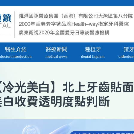
醫生介紹
醫療新聞
種植牙
箍
doctor introduction
medical news
dental implant
orthodont
冷光美白
【
】北上牙齒貼面
美白收費透明度點判斷