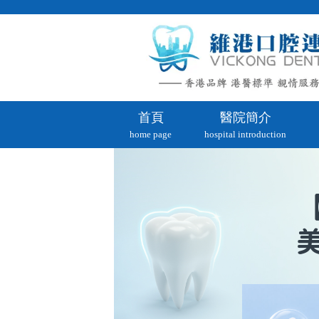
首頁
醫院簡介
home page
hospital introduction