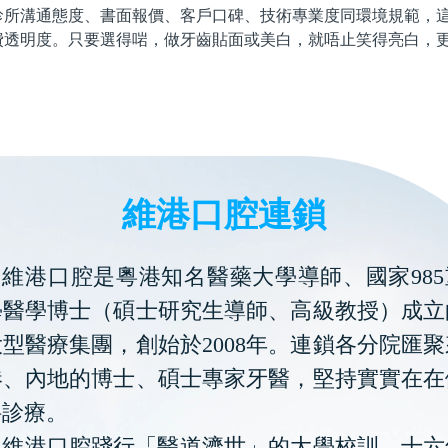
診所溝通態度、書面報價、客戶口碑、技術專業度同環境規範，
費透明度。只要選得啱，做牙齒貼面或美白，就唔止笑得亮白，
維港口腔連鎖
維港口腔是粵港知名醫藥大學導師、國家985
學醫學博士（碩士研究生導師、高級教授）成立
型醫療集團，創始於2008年。連鎖各分院匯
港、內地的博士、碩士專家牙醫，堅持實實在在
科診療。
維港口腔踐行「醫道濟世」的大學校訓，十六