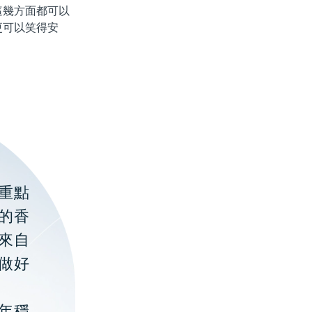
這幾方面都可以
更可以笑得安
重點
的香
聚來自
做好
年穩