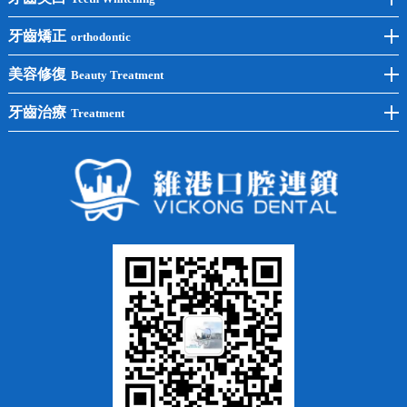
後牙種植
冷光美白
牙齒矯正
orthodontic
單顆種植
洗牙
牙齒矯正
美容修復
Beauty Treatment
半口種植
黃黑牙
兒童矯正
全瓷牙
牙齒治療
Treatment
全口種植
四環素牙
隱形矯正
牙缺失
蛀牙補牙
常見問題
齙牙
鑲牙
智齒
牙貼面
牙列不齊
烤瓷牙
牙齦出血
地包天
義齒
拔牙
牙周炎
根管治療