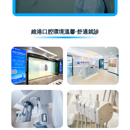
維港口腔環境溫馨·舒適就診