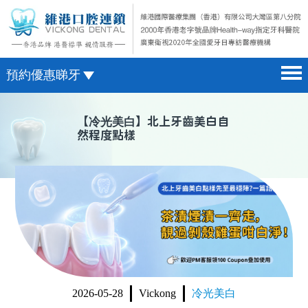
預約優惠睇牙
首頁 home page
澳門電話預約
【
冷光美白
】北上牙齒美白自
然程度點樣
醫院簡介 hospital introduction
微信預約
醫生介紹 doctor introduction
WhatsApp預約
醫療新聞 medical news
種植牙 dental implant
箍牙 orthodontics
收費標準 change standard
2026-05-28
Vickong
冷光美白