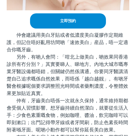
立即預約
仲會建議用美白牙貼或者低濃度美白凝膠作定期維
護，但記住唔好亂用坊間啲「速效美白」産品，唔一定適
合你嘅牙齒。
另外，有啲人會問：「咁北上做美白，啲效果同香港
診所有冇分別？」其實要睇人、睇地方。內地大城市嘅專
業牙醫設備都唔錯，但關鍵仍然係溝通。你要同牙醫講清
楚自己追求嘅係自然效果，而唔係「越白越靓」。有啲牙
醫會根據呢個要求調整照光時間或者藥劑濃度，令整體效
果更加貼近真實。
仲有，牙齒美白唔係一次就永久保持，通常維持期都
會受個人習慣影響。想牙齒持續自然潔白，就要從生活入
手：少食色素重嘅食物，例如咖哩、醬油，飲完咖啡可以
即刻漱口；出門記得帶牙線或者牙間刷，防止色素長時間
附著喺牙面。呢啲小動作都可以幫你延長美白效果。