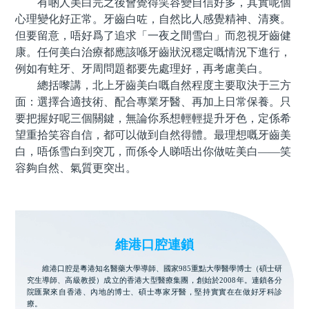
有啲人美白完之後會覺得笑容變自信好多，其實呢個
心理變化好正常。牙齒白咗，自然比人感覺精神、清爽。
但要留意，唔好爲了追求「一夜之間雪白」而忽視牙齒健
康。任何美白治療都應該喺牙齒狀況穩定嘅情況下進行，
例如有蛀牙、牙周問題都要先處理好，再考慮美白。
總括嚟講，北上牙齒美白嘅自然程度主要取決于三方
面：選擇合適技術、配合專業牙醫、再加上日常保養。只
要把握好呢三個關鍵，無論你系想輕輕提升牙色，定係希
望重拾笑容自信，都可以做到自然得體。最理想嘅牙齒美
白，唔係雪白到突兀，而係令人睇唔出你做咗美白——笑
容夠自然、氣質更突出。
維港口腔連鎖
維港口腔是粵港知名醫藥大學導師、國家985重點大學醫學博士（碩士研
究生導師、高級教授）成立的香港大型醫療集團，創始於2008年。連鎖各分
院匯聚來自香港、內地的博士、碩士專家牙醫，堅持實實在在做好牙科診
療。