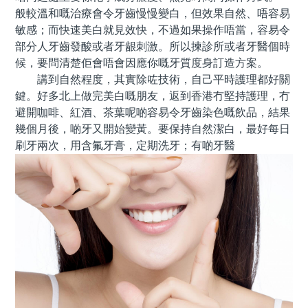
般較溫和嘅治療會令牙齒慢慢變白，但效果自然、唔容易
敏感；而快速美白就見效快，不過如果操作唔當，容易令
部分人牙齒發酸或者牙龈刺激。所以揀診所或者牙醫個時
候，要問清楚佢會唔會因應你嘅牙質度身訂造方案。
講到自然程度，其實除咗技術，自己平時護理都好關
鍵。好多北上做完美白嘅朋友，返到香港冇堅持護理，冇
避開咖啡、紅酒、茶葉呢啲容易令牙齒染色嘅飲品，結果
幾個月後，啲牙又開始變黃。要保持自然潔白，最好每日
刷牙兩次，用含氟牙膏，定期洗牙；有啲牙醫