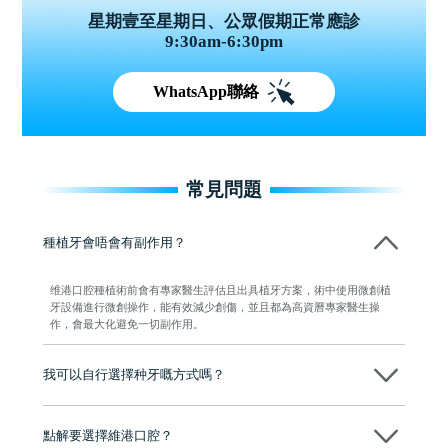
星期壹至星期日、公眾假期正常應診
9:30am-6:30pm
WhatsApp聯絡
常見問題
種植牙會唔會有副作用？
维港口腔種植術前會有專家醫生評估且出具植牙方案，術中使用微創植
牙設備進行微創操作，能有效減少創傷，並且都為高資曆專家醫生操
作，會最大化避免一切副作用。
我可以自行選擇种牙嘅方式嗎？
可以～醫生會先幫你進行CT SCAN檢查、評估骨量，再根據你嘅口腔情
況、預算、期望，提供多種種植方案比你參考及選擇，並告知詳細的流
點解要選擇維港口腔？
程及費用，未開始實際治療服務前，不會收取任何費用