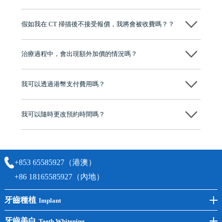
維港口腔踐行「醫道濟世」的大學校訓，各分院匯聚來自香港、內地的
博士碩士高資歷牙醫，十七年穩定開診。榮獲「2024香港企業領袖品
假如我在 CT 掃描後不接受報價，我將會被收費嗎？？
牌」、「2025香港企業領袖品牌」，是諾貝爾種植系統全球放心植牙中
心，香港新城電台與廣東衛視推薦品牌
不會！只要未開始實際服務之前，你不會被收取任何費用。
至今已服務超過三十個國家和地區的顧客，受到粵港澳大灣區及周邊城
市市民極高的口碑評價及信任推薦 珠海、深圳設有八大分院，香港亦設
治療過程中，會出現額外加價的情況嗎？
有咨詢及服務保障中心，有任何問題都可以隨時預約免費咨詢，讓人十
分放心
不會，治療前我們會詳細說明治療方案及對應的價錢，顧客同意並簽字
後，我們才會正式進行診療服務
我可以透過港幣支付費用嗎？
可以。維港口腔會按照當日匯率轉算收取費用，而匯率會及時告知客人
我可以隨時更改預約時間嗎？
可以，請盡早通過wechat或whatsapp聯絡我們，告知我們你原本預約的
時間及資料，並且重新預約的日期及時段
+853 65585927（港澳）
+86 18165585927（內地）
牙齒種植
Implant
前牙種植
牙齒美白
Teeth Whitening