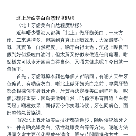
預約牙醫 contact us
北上牙齒美白自然程度點樣
《北上牙齒美白自然程度點樣》
近年唔少香港人都興「北上」做牙齒美白，一來方
便、二來選擇多。但講到真真正正嘅效果，大家最關心
嘅，其實係「自然程度」。啲牙白得太過，笑起上嚟反而
假到好似搽咗白油咁；但太黃又好似未做過任何處理。咁
點樣先可以令牙齒美白得自然、又唔失健康呢？今日就一
齊傾下。
首先，牙齒嘅原本顔色每個人都唔同，有啲人天生牙
色偏黃、有啲偏灰白。喺北上做牙齒美白之前，專業牙醫
都會根據你本身嘅牙色、牙質再決定要美白到咩程度。呢
個步驟好重要，因爲要做到自然，唔係淨系盲目追「白得
閃燈」嗰種效果，而係要令你笑嘅時候，牙色同膚色、面
部整體氣質協調。
而家北上嘅牙齒美白技術都算進步，除咗傳統漂牙之
外，仲有啲光學美白、活性凝膠美白等等方法。呢啲方法
唔同之處主要係化學成分濃度、照光時間同操作方式。一