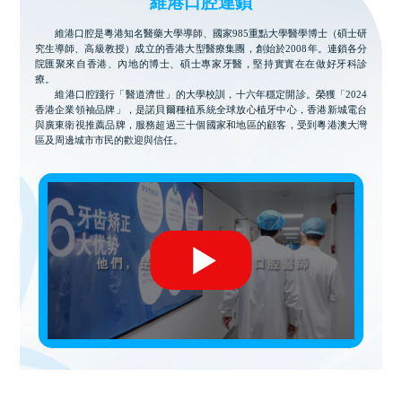
維港口腔連鎖
維港口腔是粵港知名醫藥大學導師、國家985重點大學醫學博士（碩士研
究生導師、高級教授）成立的香港大型醫療集團，創始於2008年。連鎖各分
院匯聚來自香港、內地的博士、碩士專家牙醫，堅持實實在在做好牙科診
療。
維港口腔踐行「醫道濟世」的大學校訓，十六年穩定開診。榮獲「2024
香港企業領袖品牌」，是諾貝爾種植系統全球放心植牙中心，香港新城電台
與廣東衛視推薦品牌，服務超過三十個國家和地區的顧客，受到粵港澳大灣
區及周邊城市市民的歡迎與信任。