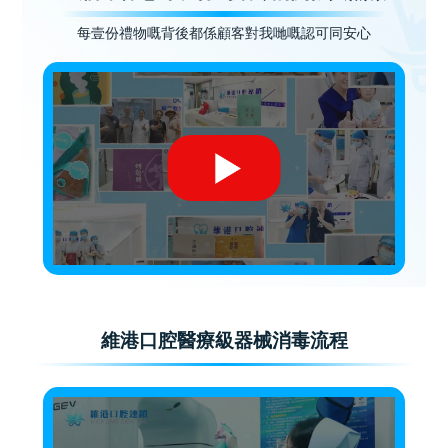
每壹份禮物嘅背後都係顧客對我哋嘅認可同安心
維港口腔醫療級器械消毒流程