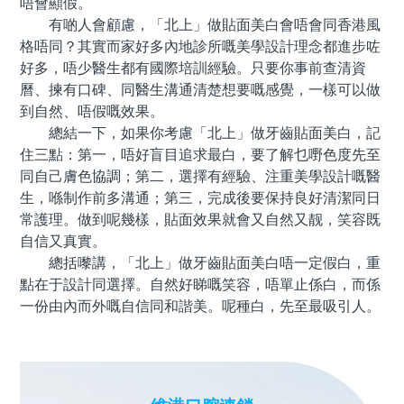
唔會顯假。
有啲人會顧慮，「北上」做貼面美白會唔會同香港風
格唔同？其實而家好多內地診所嘅美學設計理念都進步咗
好多，唔少醫生都有國際培訓經驗。只要你事前查清資
曆、揀有口碑、同醫生溝通清楚想要嘅感覺，一樣可以做
到自然、唔假嘅效果。
總結一下，如果你考慮「北上」做牙齒貼面美白，記
住三點：第一，唔好盲目追求最白，要了解乜嘢色度先至
同自己膚色協調；第二，選擇有經驗、注重美學設計嘅醫
生，喺制作前多溝通；第三，完成後要保持良好清潔同日
常護理。做到呢幾樣，貼面效果就會又自然又靓，笑容既
自信又真實。
總括嚟講，「北上」做牙齒貼面美白唔一定假白，重
點在于設計同選擇。自然好睇嘅笑容，唔單止係白，而係
一份由內而外嘅自信同和諧美。呢種白，先至最吸引人。