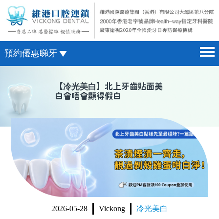
預約優惠睇牙
首頁 home page
澳門電話預約
【
冷光美白
】北上牙齒貼面美
白會唔會顯得假白
醫院簡介 hospital introduction
微信預約
醫生介紹 doctor introduction
WhatsApp預約
醫療新聞 medical news
種植牙 dental implant
箍牙 orthodontics
收費標準 change standard
2026-05-28
Vickong
冷光美白