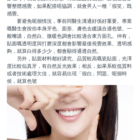
響整體感覺，如果配搭唔協調，就會畀人一種「假笑」既
感覺。
要避免呢個情況，事前同醫生溝通好係好重要。專業
嘅醫生會按你本身牙色、面形、膚色去建議合適色號。一
般嚟講，自然白、微暖色調會比較適合東方面孔。仲有，
貼面嘅透明度與打磨深度都會影響最後視覺效果。透明感
夠，就算白得多少少，都會顯得通透自然。
另外，貼面材料都好講究。品質較高嘅瓷貼面，光澤
度比較似真牙，有自然反光效果；相反，如果系較低質料
或者技術處理欠佳，就容易出現「假白」問題。呢個時
侯，就算色號