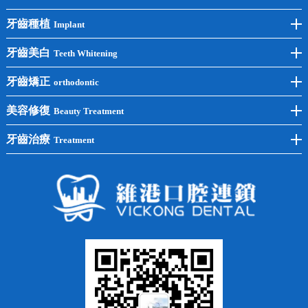
牙齒種植
Implant
前牙種植
牙齒美白
Teeth Whitening
後牙種植
冷光美白
牙齒矯正
orthodontic
單顆種植
洗牙
牙齒矯正
美容修復
Beauty Treatment
半口種植
黃黑牙
兒童矯正
全瓷牙
牙齒治療
Treatment
全口種植
四環素牙
隱形矯正
牙缺失
蛀牙補牙
常見問題
齙牙
鑲牙
智齒
牙貼面
牙列不齊
烤瓷牙
牙齦出血
地包天
義齒
拔牙
牙周炎
根管治療