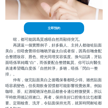
立即預約
啱，都可能因爲質感唔自然而顯得突兀。
再講返一個實際例子，好多藝人、主持人都做咗貼面
美白，但唔會覺得佢哋啲牙齒太白或者假，因爲佢哋會配
合整體妝容、唇色、燈光同埋笑容弧度。換句話講，牙貼
面唔係單純嘅“白”，而係要配合整體氣質。你可以向醫生
表達希望嘅白度係「自然幹淨」多啲，唔係「閃白一整
排」。
仲有，做完貼面美白之後嘅保養都唔少得。雖然貼面
唔容易變色，但長期飲食習慣都可能影響視覺效果。例如
咖啡、茶、紅酒呢啲深色飲品都會令邊位輕微變黃，所以
平時飲用後記得漱口。再者，保持良好口腔衛生比乜都重
要。定期檢查、洗牙，令貼面保持光亮，就算時間耐咗都