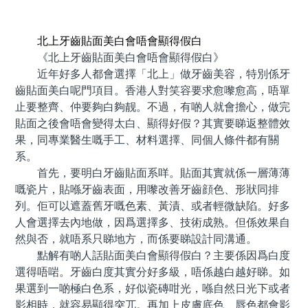
預約牙醫 contact us
北上牙齒貼面美白會唔會顯得假白
《北上牙齒貼面美白會唔會顯得假白》
近年好多人都會選擇「北上」做牙齒美容，特別係牙
齒貼面美白呢門項目。香港人對笑容要求愈嚟愈高，唔單
止要整齊、仲要夠白夠靓。不過，有啲人就會擔心，做完
貼面之後會唔會變得太白、顯得好假？其實要睇返整體效
果，同專業醫生嘅手工、材料選擇、同個人條件都有關
系。
首先，要明白牙齒貼面系咩。貼面其實就係一層薄薄
嘅瓷片，貼喺牙齒表面，用嚟改善牙齒顔色、形狀同排
列。佢可以遮蓋舊牙嘅色素、黃漬、或者輕微缺陷。好多
人會選擇去內地做，因爲選擇多、技術成熟。但係效果自
然與否，就唔系只睇地方，而係要睇設計同溝通。
點解有啲人話貼面美白會顯得假白？主要係因爲白度
選得唔啱。牙齒白度其實分好多級，唔係越白越好睇。如
果選到一啲極白色系，好似瓷磚咁光，喺自然日光下或者
影相時，就容易顯得突兀。再加上皮膚底色、唇色都會影