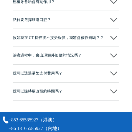
種植牙會唔會有副作用？
维港口腔種植術前會有專家醫生評估且出具植牙方案，術中使用微創植
牙設備進行微創操作，能有效減少創傷，並且都為高資曆專家醫生操
點解要選擇維港口腔？
作，會最大化避免一切副作用。
維港口腔踐行「醫道濟世」的大學校訓，各分院匯聚來自香港、內地的
博士碩士高資歷牙醫，十七年穩定開診。榮獲「2024香港企業領袖品
假如我在 CT 掃描後不接受報價，我將會被收費嗎？？
牌」、「2025香港企業領袖品牌」，是諾貝爾種植系統全球放心植牙中
心，香港新城電台與廣東衛視推薦品牌
不會！只要未開始實際服務之前，你不會被收取任何費用。
至今已服務超過三十個國家和地區的顧客，受到粵港澳大灣區及周邊城
市市民極高的口碑評價及信任推薦 珠海、深圳設有八大分院，香港亦設
治療過程中，會出現額外加價的情況嗎？
有咨詢及服務保障中心，有任何問題都可以隨時預約免費咨詢，讓人十
分放心
不會，治療前我們會詳細說明治療方案及對應的價錢，顧客同意並簽字
後，我們才會正式進行診療服務
我可以透過港幣支付費用嗎？
可以。維港口腔會按照當日匯率轉算收取費用，而匯率會及時告知客人
我可以隨時更改預約時間嗎？
可以，請盡早通過wechat或whatsapp聯絡我們，告知我們你原本預約的
時間及資料，並且重新預約的日期及時段
+853 65585927（港澳）
+86 18165585927（內地）