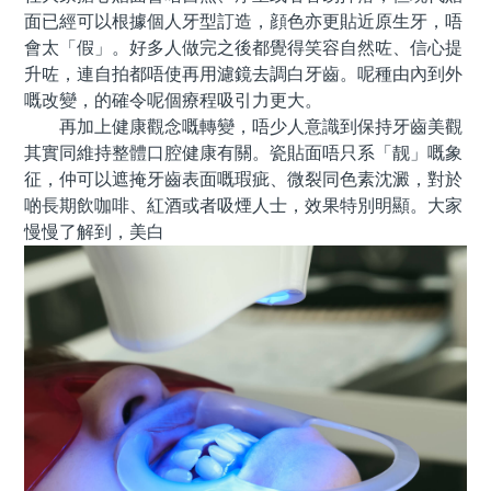
面已經可以根據個人牙型訂造，顔色亦更貼近原生牙，唔
會太「假」。好多人做完之後都覺得笑容自然咗、信心提
升咗，連自拍都唔使再用濾鏡去調白牙齒。呢種由內到外
嘅改變，的確令呢個療程吸引力更大。
再加上健康觀念嘅轉變，唔少人意識到保持牙齒美觀
其實同維持整體口腔健康有關。瓷貼面唔只系「靓」嘅象
征，仲可以遮掩牙齒表面嘅瑕疵、微裂同色素沈澱，對於
啲長期飲咖啡、紅酒或者吸煙人士，效果特別明顯。大家
慢慢了解到，美白