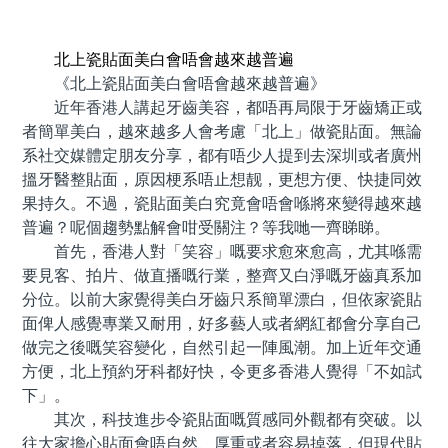
預約牙醫 contact us
北上瓷貼面美白會唔會越來越普遍
《北上瓷貼面美白會唔會越來越普遍》
近年香港人講起牙齒美容，都唔再局限于牙齒矯正或
者簡單美白，越來越多人會考慮「北上」做瓷貼面。無論
系社交媒體定朋友分享，都有唔少人提到去深圳或者廣州
搵牙醫整貼面，原因梗系唔止想靓，更想方便、快捷同效
果持久。不過，瓷貼面美白究竟會唔會喺將來變得越來越
普遍？呢個趨勢點解會咁受關注？等我哋一齊睇睇。
首先，香港人對「笑容」嘅要求愈來愈高，尤其喺需
要見客、拍片、做直播嘅行業，整齊又白淨嘅牙齒真系加
分位。以前大家覺得美白牙齒只系簡單漂白，但依家瓷貼
面俾人感覺專業又耐用，好多藝人或者網紅都會分享自己
做完之後嘅笑容變化，自然引起一陣風潮。加上近年交通
方便，北上預約牙科都好快，令更多香港人覺得「不如試
下」。
其次，科技進步令瓷貼面嘅質感同外觀都有突破。以
往大家擔心貼面會唔自然、厚重或者容易掉落，但現代貼