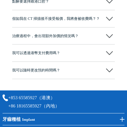
點解要選擇維港口腔？
程及費用，未開始實際治療服務前，不會收取任何費用
維港口腔踐行「醫道濟世」的大學校訓，各分院匯聚來自香港、內地的
博士碩士高資歷牙醫，十七年穩定開診。榮獲「2024香港企業領袖品
假如我在 CT 掃描後不接受報價，我將會被收費嗎？？
牌」、「2025香港企業領袖品牌」，是諾貝爾種植系統全球放心植牙中
心，香港新城電台與廣東衛視推薦品牌
不會！只要未開始實際服務之前，你不會被收取任何費用。
至今已服務超過三十個國家和地區的顧客，受到粵港澳大灣區及周邊城
市市民極高的口碑評價及信任推薦 珠海、深圳設有八大分院，香港亦設
治療過程中，會出現額外加價的情況嗎？
有咨詢及服務保障中心，有任何問題都可以隨時預約免費咨詢，讓人十
分放心
不會，治療前我們會詳細說明治療方案及對應的價錢，顧客同意並簽字
後，我們才會正式進行診療服務
我可以透過港幣支付費用嗎？
可以。維港口腔會按照當日匯率轉算收取費用，而匯率會及時告知客人
我可以隨時更改預約時間嗎？
可以，請盡早通過wechat或whatsapp聯絡我們，告知我們你原本預約的
時間及資料，並且重新預約的日期及時段
+853 65585927（港澳）
+86 18165585927（內地）
牙齒種植
Implant