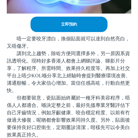
立即預約
唔一定要咬牙漂白，換個貼面就可以達到自然亮白，
又唔傷牙。
講到北上趨勢，除咗方便同選擇多外，另一原因系資
訊透明化。現時好多香港人都會上網睇評論、睇影片分
享，了解程序、所需時間、效果持久程度等。再加上社交
平台上唔少KOL喺分享北上經驗時會提到醫療環境改善、
溝通順暢，令大家信心增加。當信任感高咗，行動自然更
快。
但都要留意，瓷貼面始終屬於一種牙科美容程序，唔
係人人都適合。喺決定整之前，最好先搵專業牙醫評估下
自己牙齒情況，例如牙齦健康、咬合穩定程度、以前有冇
做過大修復，呢啲都會影響效果同持久度。另外，貼面後
要保持良好口腔衛生，定期覆診清潔，咁樣先可以令美白
效果真正持久。