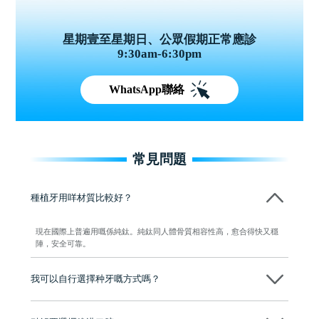
星期壹至星期日、公眾假期正常應診
9:30am-6:30pm
WhatsApp聯絡
常見問題
種植牙用咩材質比較好？
現在國際上普遍用嘅係純鈦。純鈦同人體骨質相容性高，愈合得快又穩
陣，安全可靠。
我可以自行選擇种牙嘅方式嗎？
可以～醫生會先幫你進行CT SCAN檢查、評估骨量，再根據你嘅口腔情
況、預算、期望，提供多種種植方案比你參考及選擇，並告知詳細的流