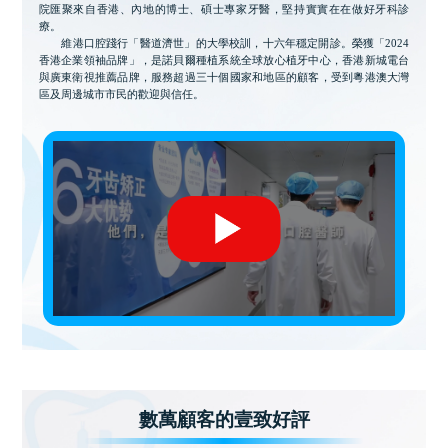
院匯聚來自香港、內地的博士、碩士專家牙醫，堅持實實在在做好牙科診
療。
維港口腔踐行「醫道濟世」的大學校訓，十六年穩定開診。榮獲「2024
香港企業領袖品牌」，是諾貝爾種植系統全球放心植牙中心，香港新城電台
與廣東衛視推薦品牌，服務超過三十個國家和地區的顧客，受到粵港澳大灣
區及周邊城市市民的歡迎與信任。
數萬顧客的壹致好評