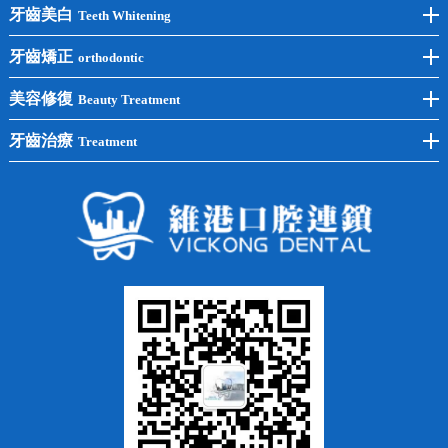
前牙種植
牙齒美白
Teeth Whitening
後牙種植
冷光美白
牙齒矯正
orthodontic
單顆種植
洗牙
牙齒矯正
美容修復
Beauty Treatment
半口種植
黃黑牙
兒童矯正
全瓷牙
牙齒治療
Treatment
全口種植
四環素牙
隱形矯正
牙缺失
蛀牙補牙
常見問題
齙牙
鑲牙
智齒
牙貼面
牙列不齊
烤瓷牙
牙齦出血
地包天
義齒
拔牙
牙周炎
根管治療