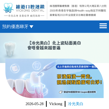
預約優惠睇牙
首頁 home page
澳門電話預約
【
冷光美白
】北上瓷貼面美白
會唔會越來越普遍
醫院簡介 hospital introduction
微信預約
醫生介紹 doctor introduction
WhatsApp預約
醫療新聞 medical news
種植牙 dental implant
箍牙 orthodontics
收費標準 change standard
2026-05-28
Vickong
冷光美白