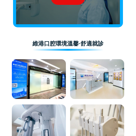
維港口腔環境溫馨·舒適就診