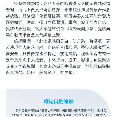
從整體趨勢睇，瓷貼面美白喺香港人之間確實越來越
普遍，而北上做更成為新選擇。未來隨住跨境醫療合作愈
趨成熟、服務標準化程度提高，呢個美容方法可能會變成
同剪頭髮、護膚一樣自然嘅習慣。畢竟，靚牙代表自信，
笑容代表態度，當大家越重視自己嘅外表同形象，瓷貼面
美白嘅需求自然只會繼續上升。
總括嚟講，「北上瓷貼面美白」唔只系一時潮流，更
反映現代人追求自然、自信笑容嘅心理。香港人講究質素
同安全，只要醫療水平穩定、技術成熟，呢個美容方式一
定會愈來愈多人接受。未來行街、返工、影相，你見到多
咗啲人笑得燦爛，其實未必係天生嘅白齒，可能就係瓷貼
面嘅功勞。始終，美麗笑容，冇界限。
維港口腔連鎖
維港口腔是粵港知名醫藥大學導師、國家985重點大學醫學博士（碩士研
究生導師、高級教授）成立的香港大型醫療集團，創始於2008年。連鎖各分