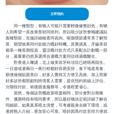
立即預約
同一種類型，有啲人可能只需要輕微修整顔色，有啲
人則希望一並改善形狀同排列。所以唔少診所會喺建議貼
面種類前，先做詳細檢查同咨詢。呢個環節通常系了解預
算、期望效果同付款能力嘅好時機。其實講真，牙齒美容
都系一種長期投資，靈活嘅付款方式只系配合計劃嘅一部
分，最重要仍然系選擇合適嘅方案同信得過嘅醫生。
對香港人嚟講，北上做美容牙科項目已經唔再陌生。
一日遊或者兩日一夜行程都好容易安排，食下地道美食、
順便做個貼面美白，好多人覺得又方便又高效。加上而家
好多診所都照顧到跨境客人需要，提供預約前線上評估、
分階段付款、術後跟進服務等，令過程更省心。
當然，每個診所嘅政策唔盡相同，部分會對分期條
件、優惠時段有唔同要求，所以最好喺決定前詳細了解合
同細節。如果真系唔太清楚，可考慮親身去睇下環境，或
者經熟人介紹，更加安心可靠。唔好因爲付款安排方便就