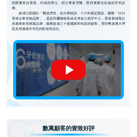
院匯聚來自香港、內地的博士、碩士專家牙醫，堅持實實在在做好牙科診
療。
維港口腔踐行「醫道濟世」的大學校訓，十六年穩定開診。榮獲「2024
香港企業領袖品牌」，是諾貝爾種植系統全球放心植牙中心，香港新城電台
與廣東衛視推薦品牌，服務超過三十個國家和地區的顧客，受到粵港澳大灣
區及周邊城市市民的歡迎與信任。
數萬顧客的壹致好評