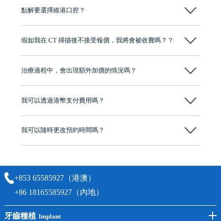
源，種植牙手術均由多年經驗嘅高資曆牙醫團隊負責，並提供術後多年
點解要選擇維港口腔？
保養指導同維護服務，確保種完之後穩定、耐用又安心。
維港口腔踐行「醫道濟世」的大學校訓，各分院匯聚來自香港、內地的
博士碩士高資歷牙醫，十七年穩定開診。榮獲「2024香港企業領袖品
假如我在 CT 掃描後不接受報價，我將會被收費嗎？？
牌」、「2025香港企業領袖品牌」，是諾貝爾種植系統全球放心植牙中
心，香港新城電台與廣東衛視推薦品牌
不會！只要未開始實際服務之前，你不會被收取任何費用。
至今已服務超過三十個國家和地區的顧客，受到粵港澳大灣區及周邊城
市市民極高的口碑評價及信任推薦 珠海、深圳設有八大分院，香港亦設
治療過程中，會出現額外加價的情況嗎？
有咨詢及服務保障中心，有任何問題都可以隨時預約免費咨詢，讓人十
分放心
不會，治療前我們會詳細說明治療方案及對應的價錢，顧客同意並簽字
後，我們才會正式進行診療服務
我可以透過港幣支付費用嗎？
可以。維港口腔會按照當日匯率轉算收取費用，而匯率會及時告知客人
我可以隨時更改預約時間嗎？
可以，請盡早通過wechat或whatsapp聯絡我們，告知我們你原本預約的
時間及資料，並且重新預約的日期及時段
+853 65585927（港澳）
+86 18165585927（內地）
牙齒種植
Implant