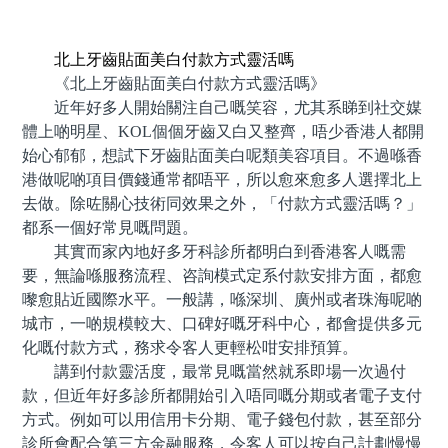
預約牙醫 contact us
北上牙齒貼面美白付款方式靈活嗎
《北上牙齒貼面美白付款方式靈活嗎》
近年好多人開始關注自己嘅笑容，尤其系睇到社交媒
體上啲明星、KOL個個牙齒又白又整齊，唔少香港人都開
始心郁郁，想試下牙齒貼面美白呢類美容項目。不過喺香
港做呢啲項目價錢通常都唔平，所以愈來愈多人選擇北上
去做。除咗關心技術同效果之外，「付款方式靈活嗎？」
都系一個好常見嘅問題。
其實而家內地好多牙科診所都明白到香港客人嘅需
要，無論喺服務流程、咨詢模式定系付款安排方面，都愈
嚟愈貼近國際水平。一般講，喺深圳、廣州或者珠海呢啲
城市，一啲規模較大、口碑好嘅牙科中心，都會提供多元
化嘅付款方式，務求令客人更輕松咁安排預算。
講到付款靈活度，最常見嘅當然就系即場一次過付
款，但近年好多診所都開始引入唔同嘅分期或者電子支付
方式。例如可以用信用卡分期、電子錢包付款，甚至部分
診所會配合第三方金融服務，令客人可以按自己計劃慢慢