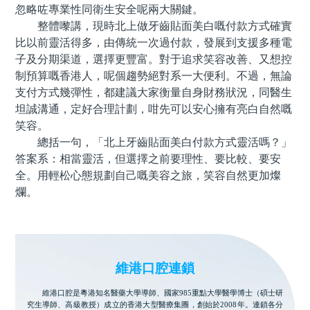
忽略咗專業性同衛生安全呢兩大關鍵。
整體嚟講，現時北上做牙齒貼面美白嘅付款方式確實
比以前靈活得多，由傳統一次過付款，發展到支援多種電
子及分期渠道，選擇更豐富。對于追求笑容改善、又想控
制預算嘅香港人，呢個趨勢絕對系一大便利。不過，無論
支付方式幾彈性，都建議大家衡量自身財務狀況，同醫生
坦誠溝通，定好合理計劃，咁先可以安心擁有亮白自然嘅
笑容。
總括一句，「北上牙齒貼面美白付款方式靈活嗎？」
答案系：相當靈活，但選擇之前要理性、要比較、要安
全。用輕松心態規劃自己嘅美容之旅，笑容自然更加燦
爛。
維港口腔連鎖
維港口腔是粵港知名醫藥大學導師、國家985重點大學醫學博士（碩士研
究生導師、高級教授）成立的香港大型醫療集團，創始於2008年。連鎖各分