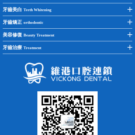
前牙種植
牙齒美白
Teeth Whitening
後牙種植
冷光美白
牙齒矯正
orthodontic
單顆種植
洗牙
牙齒矯正
美容修復
Beauty Treatment
半口種植
黃黑牙
兒童矯正
全瓷牙
牙齒治療
Treatment
全口種植
四環素牙
隱形矯正
牙缺失
蛀牙補牙
常見問題
齙牙
鑲牙
智齒
牙貼面
牙列不齊
烤瓷牙
牙齦出血
地包天
義齒
拔牙
牙周炎
根管治療