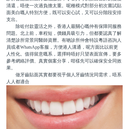
清還，唔使一次過負擔太重。呢種模式對部分初次嘗試貼
面美白嘅人特別方便，既可以安心試，又可以分階段安排
支出。
除咗付款靈活之外，香港人最關心嘅仲有保障同服務
問題。北上前，車程短，價錢具吸引力，但都要認真了解
清楚診所背景同醫師資曆。有啲診所仲會特設粵語咨詢人
員或者WhatsApp客服，方便港人溝通，呢方面比以前更
人性化。值得留意嘅系，選擇時唔好只望表面宣傳，要多
參考網絡評價、真實個案分享，咁樣先可以確保安全同效
果。
做牙齒貼面其實都要視乎個人牙齒情況同需求，唔系
人人都適合