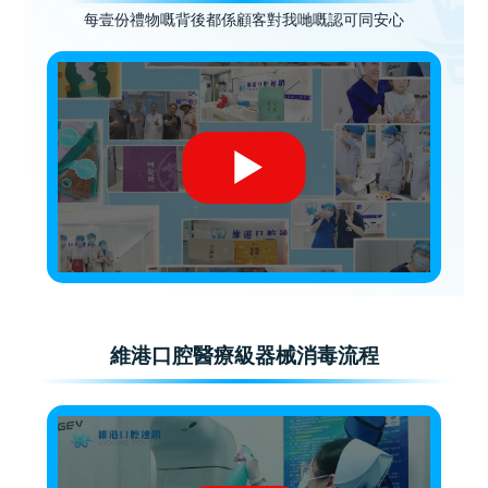
每壹份禮物嘅背後都係顧客對我哋嘅認可同安心
維港口腔醫療級器械消毒流程