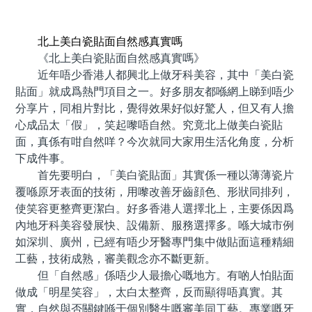
預約牙醫 contact us
北上美白瓷貼面自然感真實嗎
《北上美白瓷貼面自然感真實嗎》
近年唔少香港人都興北上做牙科美容，其中「美白瓷
貼面」就成爲熱門項目之一。好多朋友都喺網上睇到唔少
分享片，同相片對比，覺得效果好似好驚人，但又有人擔
心成品太「假」，笑起嚟唔自然。究竟北上做美白瓷貼
面，真係有咁自然咩？今次就同大家用生活化角度，分析
下成件事。
首先要明白，「美白瓷貼面」其實係一種以薄薄瓷片
覆喺原牙表面的技術，用嚟改善牙齒顔色、形狀同排列，
使笑容更整齊更潔白。好多香港人選擇北上，主要係因爲
內地牙科美容發展快、設備新、服務選擇多。喺大城市例
如深圳、廣州，已經有唔少牙醫專門集中做貼面這種精細
工藝，技術成熟，審美觀念亦不斷更新。
但「自然感」係唔少人最擔心嘅地方。有啲人怕貼面
做成「明星笑容」，太白太整齊，反而顯得唔真實。其
實，自然與否關鍵喺于個別醫生嘅審美同工藝。專業嘅牙