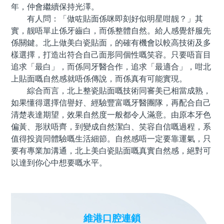
年，仲會繼續保持光澤。
有人問：「做咗貼面係咪即刻好似明星咁靓？」其
實，靓唔單止係牙齒白，而係整體自然。給人感覺舒服先
係關鍵。北上做美白瓷貼面，的確有機會以較高技術及多
樣選擇，打造出符合自己面形同個性嘅笑容。只要唔盲目
追求「最白」，而係同牙醫合作，追求「最適合」，咁北
上貼面嘅自然感就唔係傳說，而係真有可能實現。
綜合而言，北上整瓷貼面嘅技術同審美已相當成熟，
如果懂得選擇信譽好、經驗豐富嘅牙醫團隊，再配合自己
清楚表達期望，效果自然度一般都令人滿意。由原本牙色
偏黃、形狀唔齊，到變成自然潔白、笑容自信嘅過程，系
值得投資同體驗嘅生活細節。自然感唔一定要靠運氣，只
要有專業加溝通，北上美白瓷貼面嘅真實自然感，絕對可
以達到你心中想要嘅水平。
維港口腔連鎖