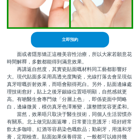
立即預約
面或者隱形矯正這種美容性治療，所以大家若願意花
時間解釋，多數都能得到滿意效果。
再講返自然度，其實瓷貼面嘅材料同工藝都影響好
大。現代貼面多采用高透光度陶瓷，光線打落去會呈現似
真牙咁嘅折射效果，而唔會顯得死白。另外，貼面邊緣處
理技術愈好，貼上之後牙龈線位置唔明顯，自然感就更
高。有啲醫生會專門做「分層上色」，即係瓷面中間略
白，邊緣微黃，模仿真牙色澤漸變，讓整體笑容更柔和。
當然，效果唔只取決于醫生技術，同個人生活習慣亦
有關系。北上做完貼面返嚟，日常要注意護牙：唔好經常
飲太多咖啡、紅酒等容易染色嘅飲品；勤刷牙，用溫和牙
膏，定期檢查。貼面如果保養得當，一般都可以維持幾