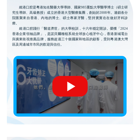
維港口腔是粵港知名醫藥大學導師、國家985重點大學醫學博士（碩士研
究生導師、高級教授）成立的香港大型醫療集團，創始於2008年。連鎖各分
院匯聚來自香港、內地的博士、碩士專家牙醫，堅持實實在在做好牙科診
療。
維港口腔踐行「醫道濟世」的大學校訓，十六年穩定開診。榮獲「2024
香港企業領袖品牌」，是諾貝爾種植系統全球放心植牙中心，香港新城電台
與廣東衛視推薦品牌，服務超過三十個國家和地區的顧客，受到粵港澳大灣
區及周邊城市市民的歡迎與信任。