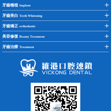
牙齒種植
Implant
前牙種植
牙齒美白
Teeth Whitening
後牙種植
冷光美白
牙齒矯正
orthodontic
單顆種植
洗牙
牙齒矯正
美容修復
Beauty Treatment
半口種植
黃黑牙
兒童矯正
全瓷牙
牙齒治療
Treatment
全口種植
四環素牙
隱形矯正
牙缺失
蛀牙補牙
常見問題
齙牙
鑲牙
智齒
牙貼面
牙列不齊
烤瓷牙
牙齦出血
地包天
義齒
拔牙
牙周炎
根管治療