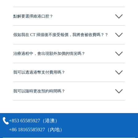
维港口腔種植術前會有專家醫生評估且出具植牙方案，術中使用微創植
牙設備進行微創操作，能有效減少創傷，並且都為高資曆專家醫生操
點解要選擇維港口腔？
作，會最大化避免一切副作用。
維港口腔踐行「醫道濟世」的大學校訓，各分院匯聚來自香港、內地的
博士碩士高資歷牙醫，十七年穩定開診。榮獲「2024香港企業領袖品
假如我在 CT 掃描後不接受報價，我將會被收費嗎？？
牌」、「2025香港企業領袖品牌」，是諾貝爾種植系統全球放心植牙中
心，香港新城電台與廣東衛視推薦品牌
不會！只要未開始實際服務之前，你不會被收取任何費用。
至今已服務超過三十個國家和地區的顧客，受到粵港澳大灣區及周邊城
市市民極高的口碑評價及信任推薦 珠海、深圳設有八大分院，香港亦設
治療過程中，會出現額外加價的情況嗎？
有咨詢及服務保障中心，有任何問題都可以隨時預約免費咨詢，讓人十
分放心
不會，治療前我們會詳細說明治療方案及對應的價錢，顧客同意並簽字
後，我們才會正式進行診療服務
我可以透過港幣支付費用嗎？
可以。維港口腔會按照當日匯率轉算收取費用，而匯率會及時告知客人
我可以隨時更改預約時間嗎？
可以，請盡早通過wechat或whatsapp聯絡我們，告知我們你原本預約的
時間及資料，並且重新預約的日期及時段
+853 65585927（港澳）
+86 18165585927（內地）