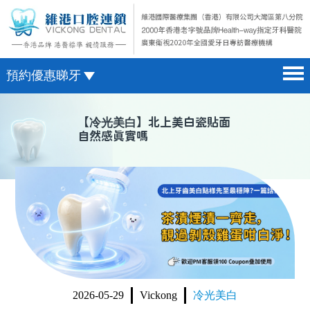
預約優惠睇牙
首頁 home page
澳門電話預約
【
冷光美白
】北上美白瓷貼面
自然感真實嗎
醫院簡介 hospital introduction
微信預約
醫生介紹 doctor introduction
WhatsApp預約
醫療新聞 medical news
種植牙 dental implant
箍牙 orthodontics
收費標準 change standard
2026-05-29
Vickong
冷光美白