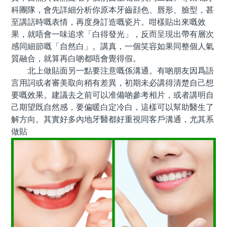
科團隊，會先詳細分析你原本牙齒顔色、唇形、臉型，甚
至講話時嘅表情，再度身訂造嘅瓷片。咁樣貼出來嘅效
果，就唔會一味追求「白得發光」，反而呈現出帶有層次
感同細節嘅「自然白」。講真，一個笑容如果同整個人氣
質融合，就算再白啲都唔會覺得假。
北上做貼面另一點要注意嘅係溝通。有啲朋友因爲語
言用詞或者審美取向稍有差異，初期未必講得清楚自己想
要嘅效果。建議去之前可以准備啲參考相片，或者講明自
己期望既自然感，要偏暖白定冷白，這樣可以幫助醫生了
解方向。其實好多內地牙醫都好重視同客戶溝通，尤其系
做貼