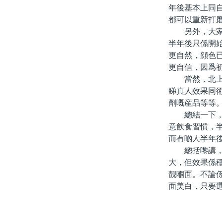
年後基本上同
都可以重新打
另外，大家都
半年後只係開
更自然，顔色
更自信，因爲
當然，北上做
睇真人效果同
劑嘅産品等等
總結一下，如
意飲食習慣，
而有啲人半年
總括嚟講，「
大，但效果係
靓嗰面。不論
面美白，只要選