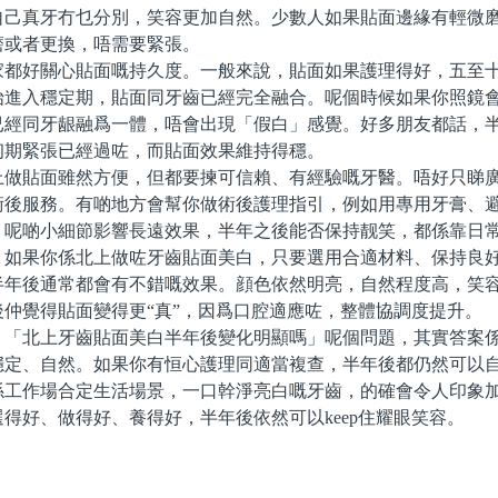
自己真牙冇乜分別，笑容更加自然。少數人如果貼面邊緣有輕微
磨或者更換，唔需要緊張。
好關心貼面嘅持久度。一般來說，貼面如果護理得好，五至十
始進入穩定期，貼面同牙齒已經完全融合。呢個時候如果你照鏡
已經同牙龈融爲一體，唔會出現「假白」感覺。好多朋友都話，
初期緊張已經過咗，而貼面效果維持得穩。
貼面雖然方便，但都要揀可信賴、有經驗嘅牙醫。唔好只睇廣
術後服務。有啲地方會幫你做術後護理指引，例如用專用牙膏、
。呢啲小細節影響長遠效果，半年之後能否保持靓笑，都係靠日
果你係北上做咗牙齒貼面美白，只要選用合適材料、保持良好
半年後通常都會有不錯嘅效果。顔色依然明亮，自然程度高，笑
後仲覺得貼面變得更“真”，因爲口腔適應咗，整體協調度提升。
北上牙齒貼面美白半年後變化明顯嗎」呢個問題，其實答案係
穩定、自然。如果你有恒心護理同適當複查，半年後都仍然可以
係工作場合定生活場景，一口幹淨亮白嘅牙齒，的確會令人印象
得好、做得好、養得好，半年後依然可以keep住耀眼笑容。