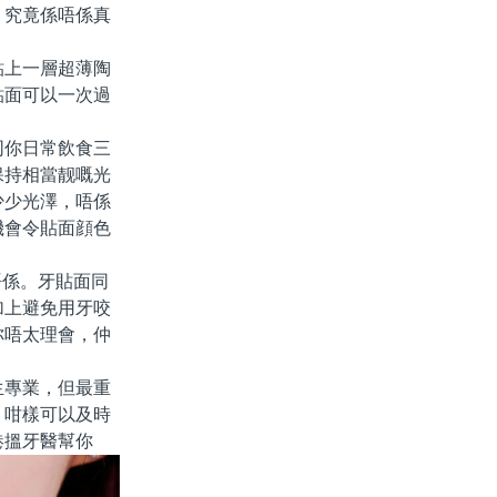
？究竟係唔係真
上一層超薄陶
貼面可以一次過
你日常飲食三
保持相當靓嘅光
少少光澤，唔係
機會令貼面顔色
係。牙貼面同
加上避免用牙咬
你唔太理會，仲
專業，但最重
，咁樣可以及時
港搵牙醫幫你