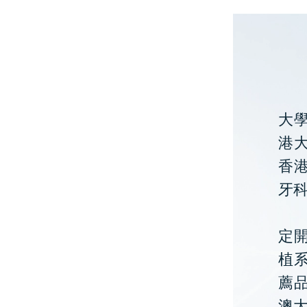
大
港大
香
牙
定開
植
薦
澳