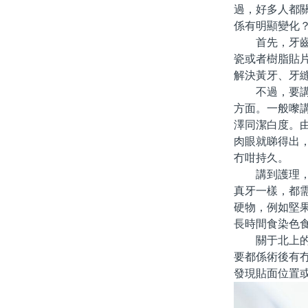
過，好多人都
係有明顯變化
首先，牙齒貼
瓷或者樹脂貼
解決黃牙、牙
不過，要講「
方面。一般嚟
澤同潔白度。
肉眼就睇得出
冇咁持久。
講到護理，真
真牙一樣，都
硬物，例如堅
長時間食染色
關于北上的體
要都係術後有
發現貼面位置