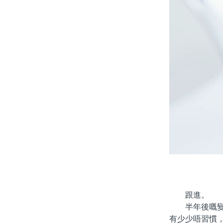
跟進。
半年後嘅變化
有少少唔習慣