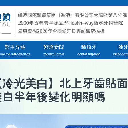
醫生介紹
醫療新聞
種植牙
箍
doctor introduction
medical news
dental implant
orthodont
冷光美白
【
】北上牙齒貼面
美白半年後變化明顯嗎