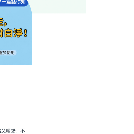
又唔錯。不