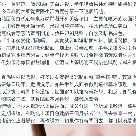
關心一個問題：做完貼面美白之後，半年後效果仲維持唔維持到
？今日就同大家從實際生活角度分享一下呢個話題。
面美白係近年來好熱門嘅牙科美容項目，主要係喺牙齒表面貼
片，用嚟改善牙齒顔色、形狀同整體笑容。相比傳統漂白美白，
縫寬或者牙形唔齊等問題，效果即刻見到，自然又唔易掉色。
半年後變化明顯嗎」，其實就要睇返貼面材料、護理習慣、同
講，如果用係較好嘅瓷貼面，加上有妥善護理，半年之後都可以
由初做完嗰種閃閃白，到半年後大多數人只會輕微偏黃或者失去
，但如果你每日都飲咖啡、紅酒或者茶呢啲容易染色嘅嘢，就有
係唔可以忽視。好多朋友覺得做完貼面就“萬事搞掂”，其實唔
需要每日刷牙、定期洗牙。如果半年入面有做到這些基本護理，
果或冰塊，就算半年過後，貼面都可以維持得好靓。相反，如果
食物或者抽煙，就算貼面本身再靓，都難免黯淡。
驗，唔少人都講北上做貼面方便又舒適，診所環境幹淨，醫生
冇定期複診。有啲北上項目會建議三個月或者半年回去檢查一次
或者顔色上嘅變化，再作調整。如果你冇時間回去，都可以喺香