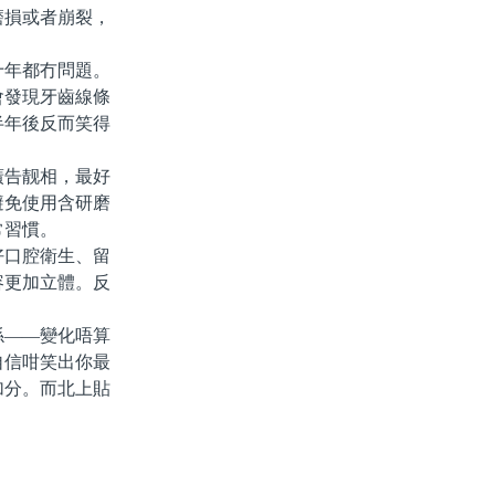
磨損或者崩裂，
年都冇問題。
會發現牙齒線條
半年後反而笑得
告靓相，最好
避免使用含研磨
常習慣。
口腔衛生、留
容更加立體。反
——變化唔算
自信咁笑出你最
加分。而北上貼