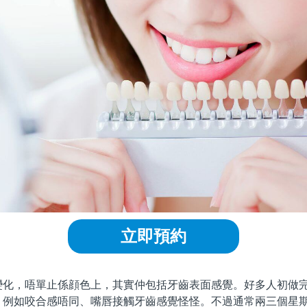
立即預約
，唔單止係顔色上，其實仲包括牙齒表面感覺。好多人初做完
，例如咬合感唔同、嘴唇接觸牙齒感覺怪怪。不過通常兩三個星