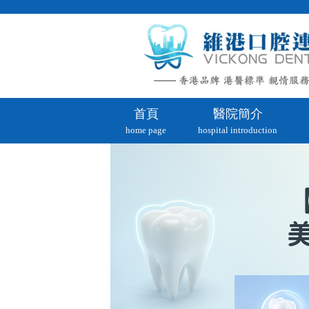
首頁
醫院簡介
home page
hospital introduction