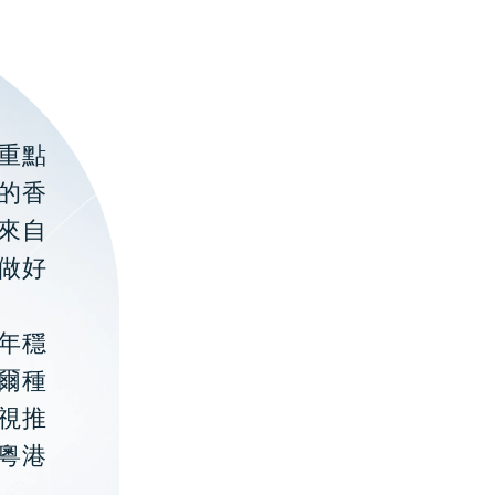
重點
的香
聚來自
做好
年穩
貝爾種
視推
粵港