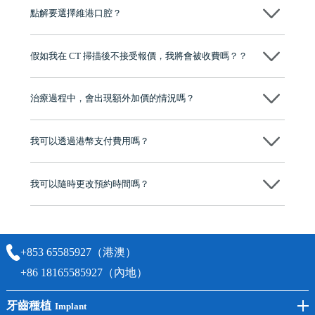
源，種植牙手術均由多年經驗嘅高資曆牙醫團隊負責，並提供術後多年
點解要選擇維港口腔？
保養指導同維護服務，確保種完之後穩定、耐用又安心。
維港口腔踐行「醫道濟世」的大學校訓，各分院匯聚來自香港、內地的
博士碩士高資歷牙醫，十七年穩定開診。榮獲「2024香港企業領袖品
假如我在 CT 掃描後不接受報價，我將會被收費嗎？？
牌」、「2025香港企業領袖品牌」，是諾貝爾種植系統全球放心植牙中
心，香港新城電台與廣東衛視推薦品牌
不會！只要未開始實際服務之前，你不會被收取任何費用。
至今已服務超過三十個國家和地區的顧客，受到粵港澳大灣區及周邊城
市市民極高的口碑評價及信任推薦 珠海、深圳設有八大分院，香港亦設
治療過程中，會出現額外加價的情況嗎？
有咨詢及服務保障中心，有任何問題都可以隨時預約免費咨詢，讓人十
分放心
不會，治療前我們會詳細說明治療方案及對應的價錢，顧客同意並簽字
後，我們才會正式進行診療服務
我可以透過港幣支付費用嗎？
可以。維港口腔會按照當日匯率轉算收取費用，而匯率會及時告知客人
我可以隨時更改預約時間嗎？
可以，請盡早通過wechat或whatsapp聯絡我們，告知我們你原本預約的
時間及資料，並且重新預約的日期及時段
+853 65585927（港澳）
+86 18165585927（內地）
牙齒種植
Implant