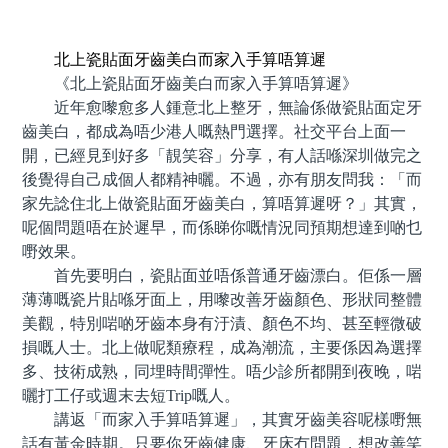
預約牙醫 contact us
北上瓷貼面牙齒美白而家入手算唔算遲
《北上瓷貼面牙齒美白而家入手算唔算遲》
近年愈嚟愈多人鍾意北上整牙，無論係做瓷貼面定牙
齒美白，都成為唔少港人嘅熱門選擇。社交平台上面一
開，已經見到好多「靚笑容」分享，有人話喺深圳做完之
後覺得自己成個人都精神曬。不過，亦有朋友問我：「而
家先諗住北上做瓷貼面牙齒美白，算唔算遲呀？」其實，
呢個問題唔在於遲早，而係睇你嘅情況同預期想達到啲乜
嘢效果。
首先要明白，瓷貼面並唔係普通牙齒漂白。佢係一層
薄薄嘅瓷片貼喺牙面上，用嚟改善牙齒顏色、形狀同整體
美觀，特別啱啲牙齒本身有汙漬、顏色不均、甚至輕微破
損嘅人士。北上做呢類療程，成為潮流，主要係因為選擇
多、技術成熟，同埋時間彈性。唔少診所都開到夜晚，啱
曬打工仔或週末去短Trip嘅人。
講返「而家入手算唔算遲」，其實牙齒美容呢樣嘢無
話有黃金時期。只要你牙齒健康、牙床冇問題，想改善笑