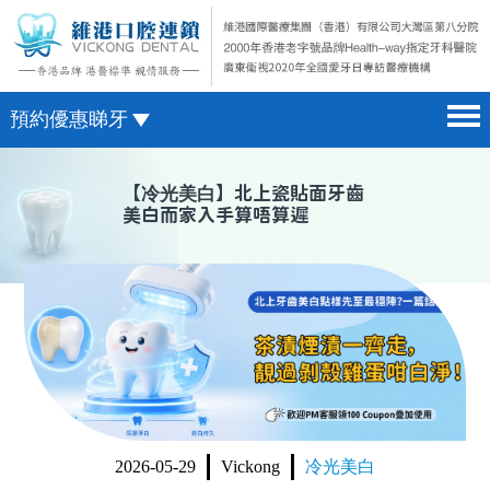
預約優惠睇牙
首頁 home page
澳門電話預約
【
冷光美白
】北上瓷貼面牙齒
美白而家入手算唔算遲
醫院簡介 hospital introduction
微信預約
醫生介紹 doctor introduction
WhatsApp預約
醫療新聞 medical news
種植牙 dental implant
箍牙 orthodontics
收費標準 change standard
2026-05-29
Vickong
冷光美白