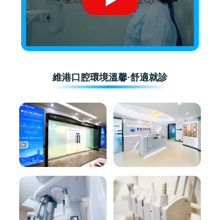
維港口腔環境溫馨·舒適就診