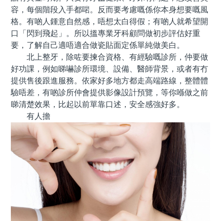
容，每個階段入手都啱。反而要考慮嘅係你本身想要嘅風
格。有啲人鍾意自然感，唔想太白得假；有啲人就希望開
口「閃到飛起」。所以搵專業牙科顧問做初步評估好重
要，了解自己適唔適合做瓷貼面定係單純做美白。
北上整牙，除咗要揀合資格、有經驗嘅診所，仲要做
好功課，例如睇嚇診所環境、設備、醫師背景，或者有冇
提供售後跟進服務。依家好多地方都走高端路線，整體體
驗唔差，有啲診所仲會提供影像設計預覽，等你喺做之前
睇清楚效果，比起以前單靠口述，安全感強好多。
有人擔