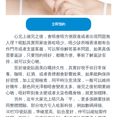
立即預約
心北上做完之後，會唔會唔方便跟進或者出現問題無
人理？呢點其實而家改善咗唔少。唔少診所喺香港都有合
作門市或者支援客服，可以幫你解答基本問題。如果真係
需要返診，只要預約得好，都幾方便。事前了解返診安
排，就可以安心啲。
至於做瓷貼面美白嘅持久性，其實好視乎你日常保
養。咖啡、紅酒、或者香煙都會影響效果。如果能夠保持
好習慣，加上定期檢查，同平時注意清潔，一般可以維持
好幾年，顏色同光澤都唔會變差太多。做完之後初期要細
心啲，唔好即刻食太硬或者太染色嘅食物，就更加穩陣。
另外，近年大家北上唔只為「平」，更多係睇重技術
同整體體驗。部分地方引入咗新科技，例如數碼掃描、
3D打印瓷貼面，準確度高、貼合度好，仲可以縮短製作