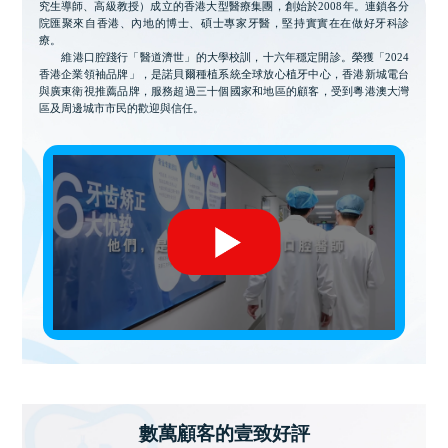
究生導師、高級教授）成立的香港大型醫療集團，創始於2008年。連鎖各分
院匯聚來自香港、內地的博士、碩士專家牙醫，堅持實實在在做好牙科診
療。
維港口腔踐行「醫道濟世」的大學校訓，十六年穩定開診。榮獲「2024
香港企業領袖品牌」，是諾貝爾種植系統全球放心植牙中心，香港新城電台
與廣東衛視推薦品牌，服務超過三十個國家和地區的顧客，受到粵港澳大灣
區及周邊城市市民的歡迎與信任。
數萬顧客的壹致好評