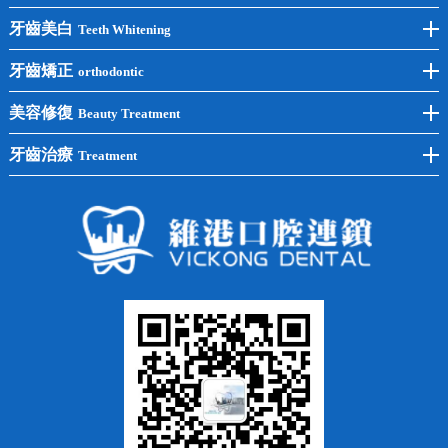
前牙種植
牙齒美白
Teeth Whitening
後牙種植
冷光美白
牙齒矯正
orthodontic
單顆種植
洗牙
牙齒矯正
美容修復
Beauty Treatment
半口種植
黃黑牙
兒童矯正
全瓷牙
牙齒治療
Treatment
全口種植
四環素牙
隱形矯正
牙缺失
蛀牙補牙
常見問題
齙牙
鑲牙
智齒
牙貼面
牙列不齊
烤瓷牙
牙齦出血
地包天
義齒
拔牙
牙周炎
根管治療