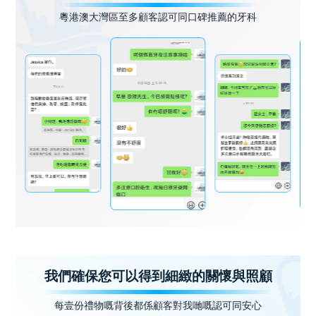
粵港澳大灣區至多顧客認可同口碑推薦的牙科
我們確保您可以得到細緻的關懷與照顧
每壹份禮物嘅背後都係顧客對我哋嘅認可同安心