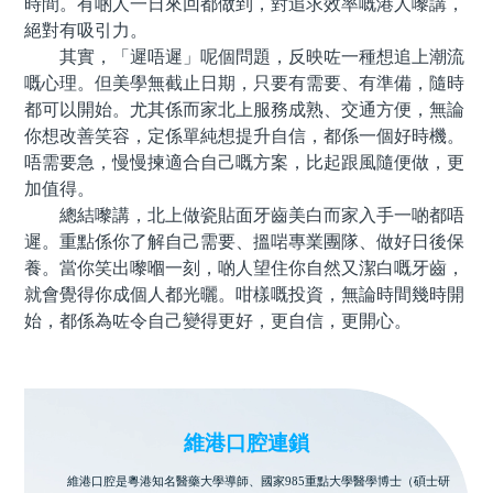
時間。有啲人一日來回都做到，對追求效率嘅港人嚟講，
絕對有吸引力。
其實，「遲唔遲」呢個問題，反映咗一種想追上潮流
嘅心理。但美學無截止日期，只要有需要、有準備，隨時
都可以開始。尤其係而家北上服務成熟、交通方便，無論
你想改善笑容，定係單純想提升自信，都係一個好時機。
唔需要急，慢慢揀適合自己嘅方案，比起跟風隨便做，更
加值得。
總結嚟講，北上做瓷貼面牙齒美白而家入手一啲都唔
遲。重點係你了解自己需要、搵啱專業團隊、做好日後保
養。當你笑出嚟嗰一刻，啲人望住你自然又潔白嘅牙齒，
就會覺得你成個人都光曬。咁樣嘅投資，無論時間幾時開
始，都係為咗令自己變得更好，更自信，更開心。
維港口腔連鎖
維港口腔是粵港知名醫藥大學導師、國家985重點大學醫學博士（碩士研