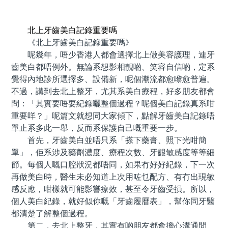
預約牙醫 contact us
北上牙齒美白記錄重要嗎
《北上牙齒美白記錄重要嗎》
呢幾年，唔少香港人都會選擇北上做美容護理，連牙
齒美白都唔例外。無論系想影相靓啲、笑容自信啲，定系
覺得內地診所選擇多、設備新，呢個潮流都愈嚟愈普遍。
不過，講到去北上整牙，尤其系美白療程，好多朋友都會
問：「其實要唔要紀錄曬整個過程？呢個美白記錄真系咁
重要咩？」呢篇文就想同大家傾下，點解牙齒美白記錄唔
單止系多此一舉，反而系保護自己嘅重要一步。
首先，牙齒美白並唔只系「搽下藥膏、照下光咁簡
單」，佢系涉及藥劑濃度、療程次數、牙齦敏感度等等細
節。每個人嘅口腔狀況都唔同，如果冇好好紀錄，下一次
再做美白時，醫生未必知道上次用咗乜配方、有冇出現敏
感反應，咁樣就可能影響療效，甚至令牙齒受損。所以，
個人美白紀錄，就好似你嘅「牙齒履曆表」，幫你同牙醫
都清楚了解整個過程。
第二，去北上整牙，其實有啲朋友都會擔心溝通問