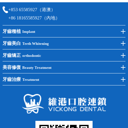
+853 65585927（港澳）
+86 18165585927（內地）
牙齒種植
Implant
前牙種植
牙齒美白
Teeth Whitening
後牙種植
冷光美白
牙齒矯正
orthodontic
單顆種植
洗牙
牙齒矯正
美容修復
Beauty Treatment
半口種植
黃黑牙
兒童矯正
全瓷牙
牙齒治療
Treatment
全口種植
四環素牙
隱形矯正
牙缺失
蛀牙補牙
常見問題
齙牙
鑲牙
智齒
牙貼面
牙列不齊
烤瓷牙
牙齦出血
地包天
義齒
拔牙