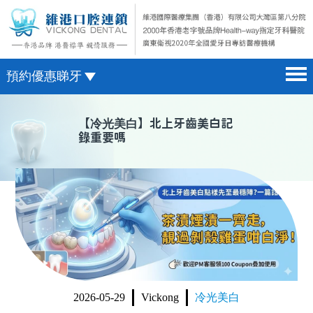
預約優惠睇牙
首頁 home page
澳門電話預約
【
冷光美白
】北上牙齒美白記
錄重要嗎
醫院簡介 hospital introduction
微信預約
醫生介紹 doctor introduction
WhatsApp預約
醫療新聞 medical news
種植牙 dental implant
箍牙 orthodontics
收費標準 change standard
2026-05-29
Vickong
冷光美白