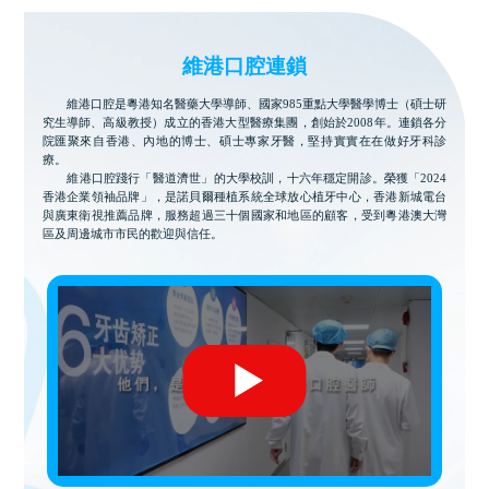
維港口腔連鎖
維港口腔是粵港知名醫藥大學導師、國家985重點大學醫學博士（碩士研
究生導師、高級教授）成立的香港大型醫療集團，創始於2008年。連鎖各分
院匯聚來自香港、內地的博士、碩士專家牙醫，堅持實實在在做好牙科診
療。
維港口腔踐行「醫道濟世」的大學校訓，十六年穩定開診。榮獲「2024
香港企業領袖品牌」，是諾貝爾種植系統全球放心植牙中心，香港新城電台
與廣東衛視推薦品牌，服務超過三十個國家和地區的顧客，受到粵港澳大灣
區及周邊城市市民的歡迎與信任。