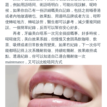
題，例如用語唔同、術語唔明白，可能出現誤解。呢時
候，如果你自己有一份詳細嘅美白記錄，包括之前喺香港
或者內地做過啲乜、效果點、用過咩品牌或者方法，咁即
使轉咗地方、轉咗診所，醫生都可以參考，減少重複同錯
誤。一個簡單紀錄，反而可以幫你安心好多。
再者，牙齒美白唔系一次完全搞掂嘅事。好多時候，
啱啱做完，美白效果系靓，但慢慢又會因爲飲咖啡、飲
茶、吸煙或者日常飲食而變黃。如果冇紀錄，下一次你可
能都唔記得上次系幾耐前做、持續咗幾耐、效果維持成
點。透過紀錄，你可以知道自己適合幾耐做一次
maintenance，又可以比較唔同方式