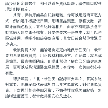
論換診所定轉醫生，都可以避免資訊斷層，讓你嘅口腔護
理計劃更穩定。
其實，保持牙齒美白紀錄唔難。你可以用最簡單嘅方
式，例如喺手機記低日期、用嘅産品類型、療程次數、當
時牙齒顔色程度，甚至紀錄落相片。而家亦有啲診所會主
動幫病人建立電子檔案，只要你要求一份副本，就可以跨
區域使用。呢啲小細節睇落麻煩，其實日後會幫你慳返唔
少功夫。
最後提提大家，無論喺香港定內地做牙齒美白，最重
要都系選擇有資質、用正規材料嘅地方。而紀錄，就系你
最簡單、最直接嘅防線。佢唔止幫你了解自己牙齒健康進
展，更可以成爲溝通醫生嘅橋梁，令你每一次美白都心中
有數。
總括嚟講，「北上牙齒美白記錄重要嗎？」答案系絕
對重要。呢份紀錄代表你對自己笑容嘅重視，對健康嘅負
責。下次再計劃去整靓牙齒，不妨帶埋你嘅美白紀錄，無
論喺邊度護理，都會做得更安心又放心。