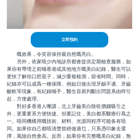
立即預約
嘅效果，令笑容保持最自然嘅亮白。
另外，依家唔少內地診所都會提供定期檢查服務，如
果你有帶埋之前喺香港或其他地方嘅美白紀錄，醫生可以
更快了解你口腔底子，減少重複檢測，節省時間。同時，
紀錄亦可以成爲一種保障。例如日後出現牙龈不適、牙齒
酸軟等現象，有紀錄喺手，醫生容易判斷出問題系由咩引
起，方便處理。
對好多香港人嚟講，北上牙齒美白除咗價錢吸引之
外，更重要系方便快捷。但要記住，美白都系醫療行爲之
一。唔同機構用嘅技術、材料、光源同程序可能各有唔
同。如果你自己都唔清楚曾經做過乜，只系憑印象去選
擇，風險自然會高。反而，如果你有完整嘅美白紀錄，無