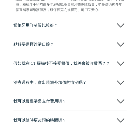
源，種植牙手術均由多年經驗嘅高資曆牙醫團隊負責，並提供術後多年
保養指導同維護服務，確保種完之後穩定、耐用又安心。
種植牙用咩材質比較好？
現在國際上普遍用嘅係純鈦。純鈦同人體骨質相容性高，愈合得快又穩
陣，安全可靠。
點解要選擇維港口腔？
維港口腔踐行「醫道濟世」的大學校訓，各分院匯聚來自香港、內地的
博士碩士高資歷牙醫，十七年穩定開診。榮獲「2024香港企業領袖品
假如我在 CT 掃描後不接受報價，我將會被收費嗎？？
牌」、「2025香港企業領袖品牌」，是諾貝爾種植系統全球放心植牙中
心，香港新城電台與廣東衛視推薦品牌
不會！只要未開始實際服務之前，你不會被收取任何費用。
至今已服務超過三十個國家和地區的顧客，受到粵港澳大灣區及周邊城
市市民極高的口碑評價及信任推薦 珠海、深圳設有八大分院，香港亦設
治療過程中，會出現額外加價的情況嗎？
有咨詢及服務保障中心，有任何問題都可以隨時預約免費咨詢，讓人十
分放心
不會，治療前我們會詳細說明治療方案及對應的價錢，顧客同意並簽字
後，我們才會正式進行診療服務
我可以透過港幣支付費用嗎？
可以。維港口腔會按照當日匯率轉算收取費用，而匯率會及時告知客人
我可以隨時更改預約時間嗎？
可以，請盡早通過wechat或whatsapp聯絡我們，告知我們你原本預約的
時間及資料，並且重新預約的日期及時段