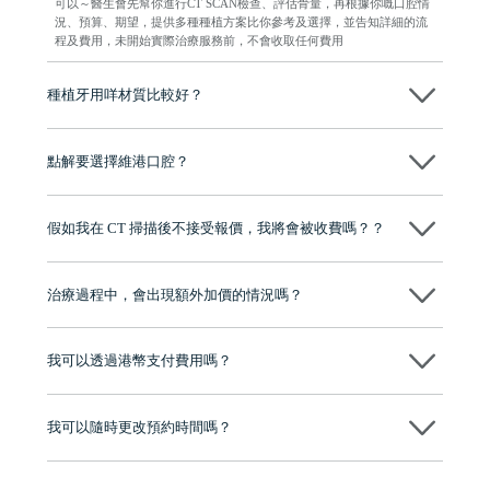
可以～醫生會先幫你進行CT SCAN檢查、評估骨量，再根據你嘅口腔情
況、預算、期望，提供多種種植方案比你參考及選擇，並告知詳細的流
程及費用，未開始實際治療服務前，不會收取任何費用
種植牙用咩材質比較好？
現在國際上普遍用嘅係純鈦。純鈦同人體骨質相容性高，愈合得快又穩
陣，安全可靠。
點解要選擇維港口腔？
維港口腔踐行「醫道濟世」的大學校訓，各分院匯聚來自香港、內地的
博士碩士高資歷牙醫，十七年穩定開診。榮獲「2024香港企業領袖品
假如我在 CT 掃描後不接受報價，我將會被收費嗎？？
牌」、「2025香港企業領袖品牌」，是諾貝爾種植系統全球放心植牙中
心，香港新城電台與廣東衛視推薦品牌
不會！只要未開始實際服務之前，你不會被收取任何費用。
至今已服務超過三十個國家和地區的顧客，受到粵港澳大灣區及周邊城
市市民極高的口碑評價及信任推薦 珠海、深圳設有八大分院，香港亦設
治療過程中，會出現額外加價的情況嗎？
有咨詢及服務保障中心，有任何問題都可以隨時預約免費咨詢，讓人十
分放心
不會，治療前我們會詳細說明治療方案及對應的價錢，顧客同意並簽字
後，我們才會正式進行診療服務
我可以透過港幣支付費用嗎？
可以。維港口腔會按照當日匯率轉算收取費用，而匯率會及時告知客人
我可以隨時更改預約時間嗎？
可以，請盡早通過wechat或whatsapp聯絡我們，告知我們你原本預約的
時間及資料，並且重新預約的日期及時段