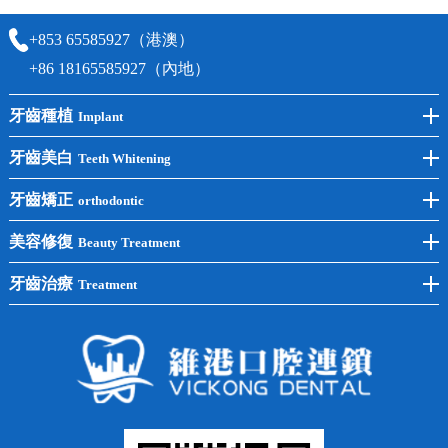
+853 65585927（港澳）
+86 18165585927（內地）
牙齒種植
Implant
前牙種植
牙齒美白
Teeth Whitening
後牙種植
冷光美白
牙齒矯正
orthodontic
單顆種植
洗牙
牙齒矯正
美容修復
Beauty Treatment
半口種植
黃黑牙
兒童矯正
全瓷牙
牙齒治療
Treatment
全口種植
四環素牙
隱形矯正
牙缺失
蛀牙補牙
常見問題
齙牙
鑲牙
智齒
牙貼面
牙列不齊
烤瓷牙
牙齦出血
地包天
義齒
拔牙