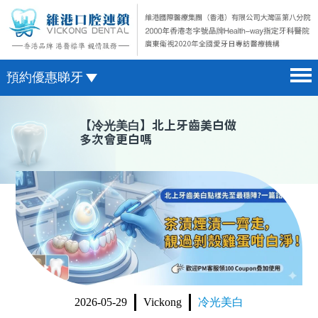
預約優惠睇牙
首頁 home page
澳門電話預約
【
冷光美白
】北上牙齒美白做
多次會更白嗎
醫院簡介 hospital introduction
微信預約
醫生介紹 doctor introduction
WhatsApp預約
醫療新聞 medical news
種植牙 dental implant
箍牙 orthodontics
收費標準 change standard
2026-05-29
Vickong
冷光美白