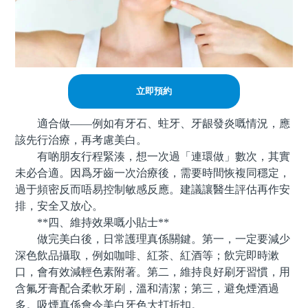
立即預約
適合做——例如有牙石、蛀牙、牙龈發炎嘅情況，應
該先行治療，再考慮美白。
有啲朋友行程緊湊，想一次過「連環做」數次，其實
未必合適。因爲牙齒一次治療後，需要時間恢複同穩定，
過于頻密反而唔易控制敏感反應。建議讓醫生評估再作安
排，安全又放心。
**四、維持效果嘅小貼士**
做完美白後，日常護理真係關鍵。第一，一定要減少
深色飲品攝取，例如咖啡、紅茶、紅酒等；飲完即時漱
口，會有效減輕色素附著。第二，維持良好刷牙習慣，用
含氟牙膏配合柔軟牙刷，溫和清潔；第三，避免煙酒過
多。吸煙真係會令美白牙色大打折扣。