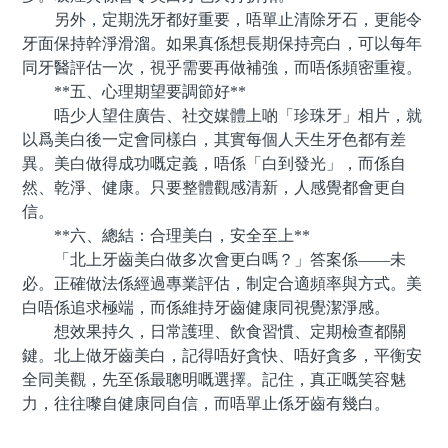
另外，定期洗牙都好重要，唔單止清除牙石，更能令
牙面保持幹淨滑溜。如果真係想長期保持亮白，可以每年
同牙醫評估一次，視乎需要再做補強，而唔係頻密重複。
**五、心理期望要調節好**
唔少人望住廣告、社交媒體上啲「珍珠牙」相片，就
以爲美白後一定會同樣白，其實每個人天生牙色都有差
異。美白做得成功嘅定義，唔係「白到發光」，而係自
然、乾淨、健康。只要整體觀感清新，人感覺都會更自
信。
**六、總結：合理美白，安全至上**
「北上牙齒美白做多次會更白嗎？」答案係——未
必。正確做法係經過專業評估，制定合適頻率與方式。美
白唔係追求極端，而係維持牙齒健康同視覺潔淨感。
想效果持久，日常護理、飲食習慣、定期檢查都關
鍵。北上做牙齒美白，記得唔好貪快、唔好貪多，平衡安
全同美觀，先至係最聰明嘅選擇。記住，真正嘅笑容魅
力，往往嚟自健康同自信，而唔單止係牙齒有幾白。