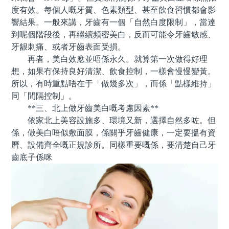
度有效。每個人嘅牙質、色素類型、甚至飲食習慣都會影
響結果。一般來講，牙齒有一個「自然白度限制」，當達
到呢個階段後，再繼續頻密美白，反而可能令牙齒敏感、
牙龈刺痛、或者牙齒表面受損。
再者，美白效應並唔係永久。就算第一次做得好理
想，如果冇保持良好清潔、飲食控制，一樣會慢慢變黃。
所以，有時重點唔在于「做幾多次」，而係「點樣維持」
同「間隔控制」。
**三、北上做牙齒美白嘅考慮因素**
依家北上美容設施多、環境又新，選擇自然多咗。但
係，做美白唔似敷面膜，係關乎牙齒健康，一定要搵有資
曆、設備齊全嘅正規診所。同樣重要嘅係，要清楚自己牙
齒底子係咪