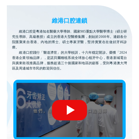
維港口腔連鎖
維港口腔是粵港知名醫藥大學導師、國家985重點大學醫學博士（碩士研
究生導師、高級教授）成立的香港大型醫療集團，創始於2008年。連鎖各分
院匯聚來自香港、內地的博士、碩士專家牙醫，堅持實實在在做好牙科診
療。
維港口腔踐行「醫道濟世」的大學校訓，十六年穩定開診。榮獲「2024
香港企業領袖品牌」，是諾貝爾種植系統全球放心植牙中心，香港新城電台
與廣東衛視推薦品牌，服務超過三十個國家和地區的顧客，受到粵港澳大灣
區及周邊城市市民的歡迎與信任。