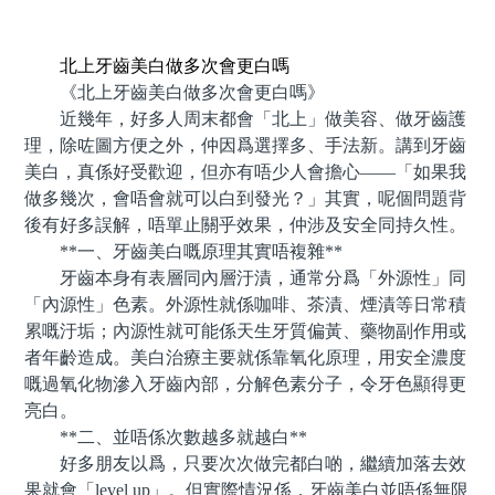
預約牙醫 contact us
北上牙齒美白做多次會更白嗎
《北上牙齒美白做多次會更白嗎》
近幾年，好多人周末都會「北上」做美容、做牙齒護
理，除咗圖方便之外，仲因爲選擇多、手法新。講到牙齒
美白，真係好受歡迎，但亦有唔少人會擔心——「如果我
做多幾次，會唔會就可以白到發光？」其實，呢個問題背
後有好多誤解，唔單止關乎效果，仲涉及安全同持久性。
**一、牙齒美白嘅原理其實唔複雜**
牙齒本身有表層同內層汙漬，通常分爲「外源性」同
「內源性」色素。外源性就係咖啡、茶漬、煙漬等日常積
累嘅汙垢；內源性就可能係天生牙質偏黃、藥物副作用或
者年齡造成。美白治療主要就係靠氧化原理，用安全濃度
嘅過氧化物滲入牙齒內部，分解色素分子，令牙色顯得更
亮白。
**二、並唔係次數越多就越白**
好多朋友以爲，只要次次做完都白啲，繼續加落去效
果就會「level up」。但實際情況係，牙齒美白並唔係無限