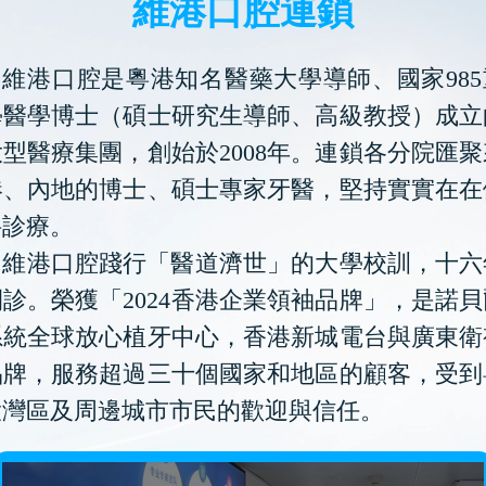
維港口腔連鎖
維港口腔是粵港知名醫藥大學導師、國家985
學醫學博士（碩士研究生導師、高級教授）成立
型醫療集團，創始於2008年。連鎖各分院匯
港、內地的博士、碩士專家牙醫，堅持實實在在
科診療。
維港口腔踐行「醫道濟世」的大學校訓，十六
診。榮獲「2024香港企業領袖品牌」，是諾
系統全球放心植牙中心，香港新城電台與廣東衛
品牌，服務超過三十個國家和地區的顧客，受到
大灣區及周邊城市市民的歡迎與信任。