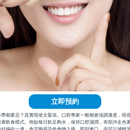
立即預約
多嘢都要忌？其實唔使太緊張。口腔專家一般都會強調適度，唔
健康飲食模式。例如每日飲足夠水，保持口腔濕潤，有助沖走色
唔好偏向一邊；食完啲易染色食物之後，即刻漱口，亦可以減輕