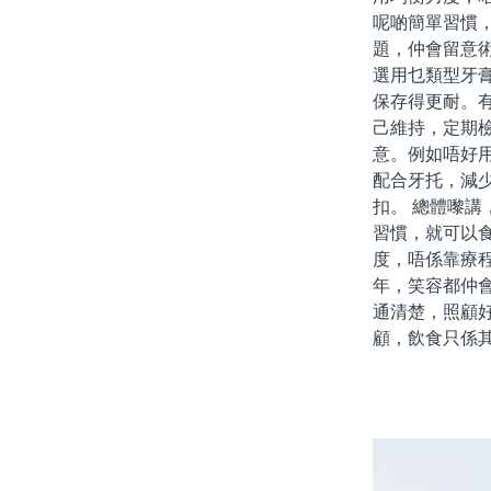
呢啲簡單習慣
題，仲會留意
選用乜類型牙
保存得更耐。
己維持，定期
意。例如唔好
配合牙托，減
扣。 總體嚟
習慣，就可以
度，唔係靠療
年，笑容都仲
通清楚，照顧
顧，飲食只係