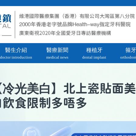
醫生介紹
醫療新聞
種植牙
箍
doctor introduction
medical news
dental implant
orthodont
冷光美白
【
】北上瓷貼面美
白飲食限制多唔多