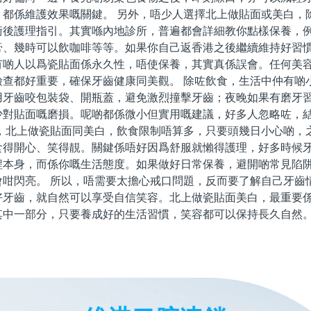
，都係維護效果嘅關鍵。 另外，唔少人選擇北上做貼面或美白，
術後護理指引。其實喺內地診所，普遍都會詳細教你點樣保養，
膏、幾時可以飲咖啡等等。如果你自己返香港之後繼續維持好習
有啲人以爲瓷貼面係永久性，唔使保養，其實真係誤會。任何美
檢查都好重要，確保牙齒健康同美觀。 除咗飲食，生活中仲有啲
用牙齒咬包裝袋、開瓶蓋，避免激烈撞擊牙齒；夜晚如果有磨牙
少對貼面嘅磨損。呢啲都係微小但實用嘅建議，好多人忽略咗，
講，北上做瓷貼面同美白，飲食限制唔算多，只要頭幾日小心啲，
食得開心、笑得靚。關鍵係唔好因爲舒服就懶得護理，好多時候
程本身，而係你嘅生活態度。如果做好日常保養，避開啲常見陷
會咁閃亮。 所以，唔需要太擔心戒口問題，反而要了解自己牙齒
好牙齒，就自然可以享受自信笑容。北上做瓷貼面美白，最重要
其中一部分，只要養成好的生活習慣，笑容都可以保持長久自然