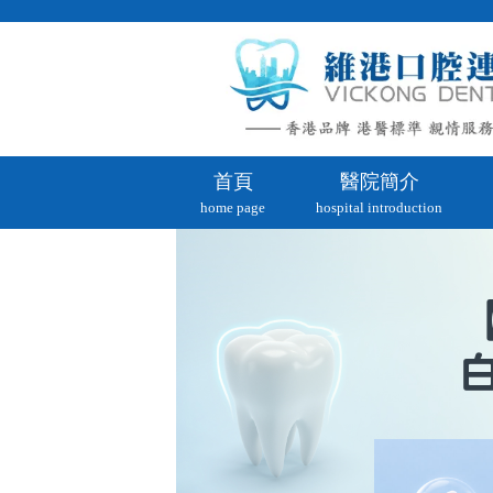
首頁
醫院簡介
home page
hospital introduction