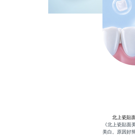
北上瓷貼
《北上瓷貼面
美白。原因好