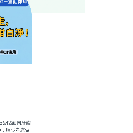
做瓷貼面同牙齒
過，唔少考慮做