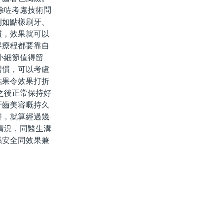
除咗考慮技術問
例如點樣刷牙、
慣，效果就可以
容療程都要靠自
小細節值得留
習慣，可以考慮
結果令效果打折
之後正常保持好
牙齒美容嘅持久
阱，就算經過幾
情況，同醫生溝
係安全同效果兼
。