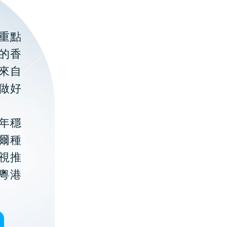
重點
的香
聚來自
做好
年穩
貝爾種
視推
粵港