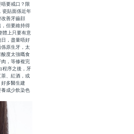
要唔要戒口？限
，瓷貼面係近年
嚟改善牙齒顔
透，但要維持得
整體上只要有意
幾日，盡量唔好
唔係原生牙，太
者酸度太強嘅食
牙肉，等修複完
白程序之後，牙
紅茶、紅酒，或
。好多醫生建
要養成少飲染色