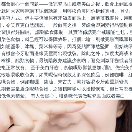
友都會擔心一個問題——做完瓷貼面或者美白之後，飲食上到底
次就同大家輕輕講下呢個話題，用輕松角度同你拆解真相。 首先
齒美容方式。佢主要係喺原有牙齒表面貼上一層薄薄嘅瓷片，用
列，令笑容更自然靓麗。一般做完之後，牙齒會即刻變得晶瑩剔
食習慣都好關鍵。 講到飲食限制，其實唔係話完全戒曬啲乜乜，
同染色食物，就已經可以保障效果。打個比喻，剛做完貼面嘅頭
例如啲堅果、冰塊、粟米棒等等，因爲瓷貼面雖然堅固，但始終
，有機會令牙貼面邊緣受壓而出現微裂。除此之外，辣度太高或
、檸檬、醋類食物，最初階段亦建議少食啲，避免刺激牙齒或者
恢複正常飲食。 至于美白牙齒，食物嘅影響就更加明顯。做完美
比較容易吸收色素，如果呢個時候飲太多深色飲品，例如咖啡、
素嘅食物，例如咖喱、醬油、朱古力，就好容易令牙齒重新變黃
星期要盡量避免呢類食物，之後穩陣啲可以慢慢恢複，但日常都
減低色素積聚。 有人會擔心，咁係咪代表做咗瓷貼面或者美白