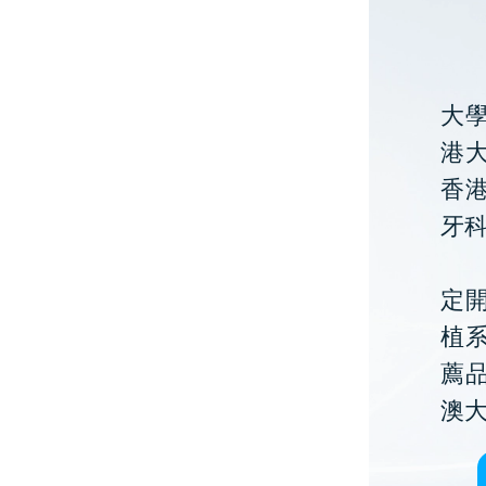
大
港大
香
牙
定開
植
薦
澳