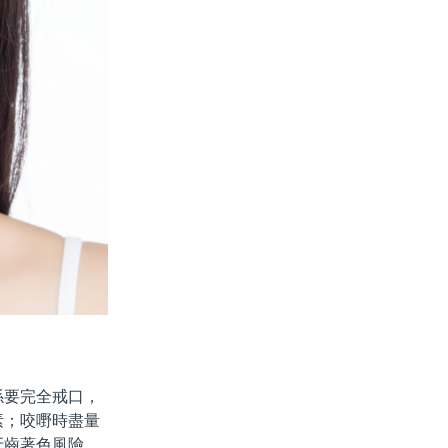
係要完全戒口，
素；咬嘢時盡量
牙齒著色風險。