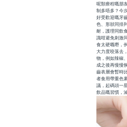
呢類療程嘅朋
制多唔多？今
好受歡迎嘅牙
色、形狀同排
耐，護理同飲
識咁避免刺激
食太硬嘅嘢，
大力度咬落去
物，例如辣椒
成之後再慢慢
齒表層會暫時
者食用帶重色
議，起碼頭一
飲品嘅習慣，