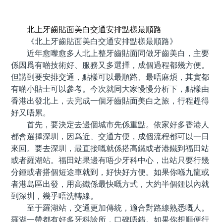
預約牙醫 contact us
北上牙齒貼面美白交通安排點樣最順路
《北上牙齒貼面美白交通安排點樣最順路》
近年愈嚟愈多人北上整牙齒貼面同做牙齒美白，主要
係因爲有啲技術好、服務又多選擇，成個過程都幾方便。
但講到要安排交通，點樣可以最順路、最唔麻煩，其實都
有啲小貼士可以參考。今次就同大家慢慢分析下，點樣由
香港出發北上，去完成一個牙齒貼面美白之旅，行程趕得
好又唔累。
首先，要決定去邊個城市先係重點。依家好多香港人
都會選擇深圳，因爲近、交通方便，成個流程都可以一日
來回。要去深圳，最直接嘅就係搭高鐵或者港鐵到福田站
或者羅湖站。福田站果邊有唔少牙科中心，出站只要行幾
分鍾或者搭個短途車就到，好快好方便。如果你喺九龍或
者港島區出發，用高鐵係最快嘅方式，大約半個鍾以內就
到深圳，幾乎唔洗轉線。
至于羅湖站，交通更加傳統，適合對路線熟悉嘅人。
羅湖一帶都有好多牙科診所，口碑唔錯。如果你想順便行