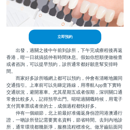
立即預約
出發，過關之後中午前到診所，下午完成療程後再返
香港，咁一日就搞掂仲有時間休息。假如你想順便做檢查
或者咨詢，可以提早預約，診所通常都好願意幫安排時
間。
而家好多診所喺網上都可以預約，仲會有清晰地圖同
交通指引。上車前可以先睇定路線，用導航App查下實時
交通狀況，避開塞車。尤其星期五或者假期，深圳關口通
常會比較多人，記得預早出門。啱啱過關嘅時候，用電子
支付買車票或者坐的士，成個過程都快好多。
仲有一個細節，北上前最好准備返身份證同港澳通行
證，一啲診所登記需要實名資料，節省時間。去到內地診
所，通常環境都幾新淨，服務流程標准化。做牙齒貼面同