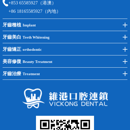
+853 65585927（港澳）
+86 18165585927（內地）
牙齒種植
Implant
前牙種植
牙齒美白
Teeth Whitening
後牙種植
冷光美白
牙齒矯正
orthodontic
單顆種植
洗牙
牙齒矯正
美容修復
Beauty Treatment
半口種植
黃黑牙
兒童矯正
全瓷牙
牙齒治療
Treatment
全口種植
四環素牙
隱形矯正
牙缺失
蛀牙補牙
常見問題
齙牙
鑲牙
智齒
牙貼面
牙列不齊
烤瓷牙
牙齦出血
地包天
義齒
拔牙
牙周炎