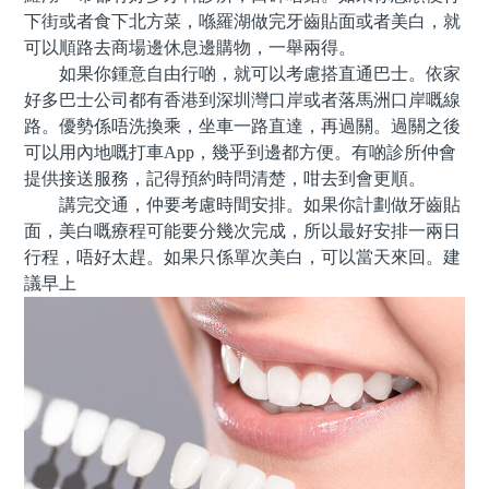
下街或者食下北方菜，喺羅湖做完牙齒貼面或者美白，就
可以順路去商場邊休息邊購物，一舉兩得。
如果你鍾意自由行啲，就可以考慮搭直通巴士。依家
好多巴士公司都有香港到深圳灣口岸或者落馬洲口岸嘅線
路。優勢係唔洗換乘，坐車一路直達，再過關。過關之後
可以用內地嘅打車App，幾乎到邊都方便。有啲診所仲會
提供接送服務，記得預約時問清楚，咁去到會更順。
講完交通，仲要考慮時間安排。如果你計劃做牙齒貼
面，美白嘅療程可能要分幾次完成，所以最好安排一兩日
行程，唔好太趕。如果只係單次美白，可以當天來回。建
議早上