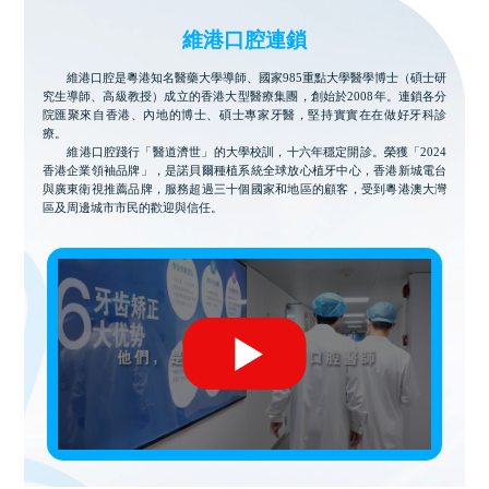
維港口腔連鎖
維港口腔是粵港知名醫藥大學導師、國家985重點大學醫學博士（碩士研
究生導師、高級教授）成立的香港大型醫療集團，創始於2008年。連鎖各分
院匯聚來自香港、內地的博士、碩士專家牙醫，堅持實實在在做好牙科診
療。
維港口腔踐行「醫道濟世」的大學校訓，十六年穩定開診。榮獲「2024
香港企業領袖品牌」，是諾貝爾種植系統全球放心植牙中心，香港新城電台
與廣東衛視推薦品牌，服務超過三十個國家和地區的顧客，受到粵港澳大灣
區及周邊城市市民的歡迎與信任。