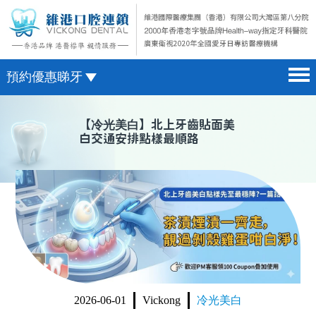
預約優惠睇牙
首頁 home page
澳門電話預約
【
冷光美白
】北上牙齒貼面美
白交通安排點樣最順路
醫院簡介 hospital introduction
微信預約
醫生介紹 doctor introduction
WhatsApp預約
醫療新聞 medical news
種植牙 dental implant
箍牙 orthodontics
收費標準 change standard
2026-06-01
Vickong
冷光美白