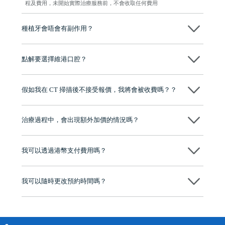
程及費用，未開始實際治療服務前，不會收取任何費用
種植牙會唔會有副作用？
维港口腔種植術前會有專家醫生評估且出具植牙方案，術中使用微創植
牙設備進行微創操作，能有效減少創傷，並且都為高資曆專家醫生操
點解要選擇維港口腔？
作，會最大化避免一切副作用。
維港口腔踐行「醫道濟世」的大學校訓，各分院匯聚來自香港、內地的
博士碩士高資歷牙醫，十七年穩定開診。榮獲「2024香港企業領袖品
假如我在 CT 掃描後不接受報價，我將會被收費嗎？？
牌」、「2025香港企業領袖品牌」，是諾貝爾種植系統全球放心植牙中
心，香港新城電台與廣東衛視推薦品牌
不會！只要未開始實際服務之前，你不會被收取任何費用。
至今已服務超過三十個國家和地區的顧客，受到粵港澳大灣區及周邊城
市市民極高的口碑評價及信任推薦 珠海、深圳設有八大分院，香港亦設
治療過程中，會出現額外加價的情況嗎？
有咨詢及服務保障中心，有任何問題都可以隨時預約免費咨詢，讓人十
分放心
不會，治療前我們會詳細說明治療方案及對應的價錢，顧客同意並簽字
後，我們才會正式進行診療服務
我可以透過港幣支付費用嗎？
可以。維港口腔會按照當日匯率轉算收取費用，而匯率會及時告知客人
我可以隨時更改預約時間嗎？
可以，請盡早通過wechat或whatsapp聯絡我們，告知我們你原本預約的
時間及資料，並且重新預約的日期及時段