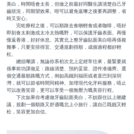
美白，時間唔會太長，但做之前最好同醫生講清楚自己牙
齒狀況，同期望效果。咁可以避免返嚟之後要再調整，省
時又安心。
完咗療程之後，可以順路去食啲輕食或者咖啡，唔好
即刻食太刺激或太冷太熱嘅野，可以保護牙齒表面。再慢
慢返香港，好好休息。其實北上整牙齒貼面美白唔再係複
雜事，只要安排得宜、交通規劃得順，成個過程都好輕
松。
總括嚟講，無論你系初次北上定經常往來，最緊要就
係事前功課做足：路線清楚、預約妥當、證件准備齊。選
個交通最順路嘅方式，例如高鐵到福田或者直巴到深圳
灣，就可以節省時間同精神。加埋現代化牙科服務，唔止
可以改善笑容，更可以享受一個無壓力嘅美容行程。
下次如果你考慮做牙齒貼面美白，不妨跟住以上啲建
議，規劃一個順路又舒適嘅北上小旅行，讓自己既靓又輕
松，笑容更加自信。