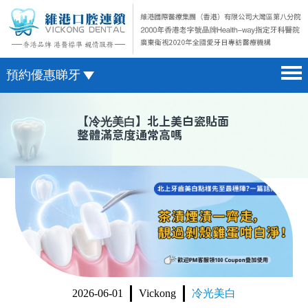
預約優惠睇牙
首頁 home page
澳門電話預約
【
冷光美白
】北上美白瓷貼面
整體滿意度通常高嗎
醫院簡介 hospital introduction
微信預約
醫生介紹 doctor introduction
WhatsApp預約
醫療新聞 medical news
種植牙 dental implant
箍牙 orthodontics
收費標準 change standard
2026-06-01
Vickong
冷光美白