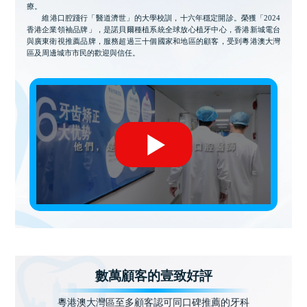
療。
維港口腔踐行「醫道濟世」的大學校訓，十六年穩定開診。榮獲「2024
香港企業領袖品牌」，是諾貝爾種植系統全球放心植牙中心，香港新城電台
與廣東衛視推薦品牌，服務超過三十個國家和地區的顧客，受到粵港澳大灣
區及周邊城市市民的歡迎與信任。
數萬顧客的壹致好評
粵港澳大灣區至多顧客認可同口碑推薦的牙科