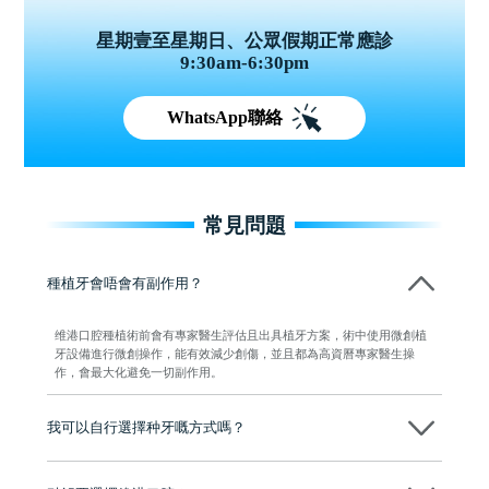
星期壹至星期日、公眾假期正常應診
9:30am-6:30pm
WhatsApp聯絡
常見問題
種植牙會唔會有副作用？
维港口腔種植術前會有專家醫生評估且出具植牙方案，術中使用微創植
牙設備進行微創操作，能有效減少創傷，並且都為高資曆專家醫生操
作，會最大化避免一切副作用。
我可以自行選擇种牙嘅方式嗎？
可以～醫生會先幫你進行CT SCAN檢查、評估骨量，再根據你嘅口腔情
況、預算、期望，提供多種種植方案比你參考及選擇，並告知詳細的流