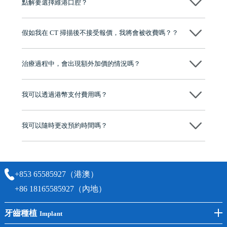
點解要選擇維港口腔？
程及費用，未開始實際治療服務前，不會收取任何費用
維港口腔踐行「醫道濟世」的大學校訓，各分院匯聚來自香港、內地的
博士碩士高資歷牙醫，十七年穩定開診。榮獲「2024香港企業領袖品
假如我在 CT 掃描後不接受報價，我將會被收費嗎？？
牌」、「2025香港企業領袖品牌」，是諾貝爾種植系統全球放心植牙中
心，香港新城電台與廣東衛視推薦品牌
不會！只要未開始實際服務之前，你不會被收取任何費用。
至今已服務超過三十個國家和地區的顧客，受到粵港澳大灣區及周邊城
市市民極高的口碑評價及信任推薦 珠海、深圳設有八大分院，香港亦設
治療過程中，會出現額外加價的情況嗎？
有咨詢及服務保障中心，有任何問題都可以隨時預約免費咨詢，讓人十
分放心
不會，治療前我們會詳細說明治療方案及對應的價錢，顧客同意並簽字
後，我們才會正式進行診療服務
我可以透過港幣支付費用嗎？
可以。維港口腔會按照當日匯率轉算收取費用，而匯率會及時告知客人
我可以隨時更改預約時間嗎？
可以，請盡早通過wechat或whatsapp聯絡我們，告知我們你原本預約的
時間及資料，並且重新預約的日期及時段
+853 65585927（港澳）
+86 18165585927（內地）
牙齒種植
Implant