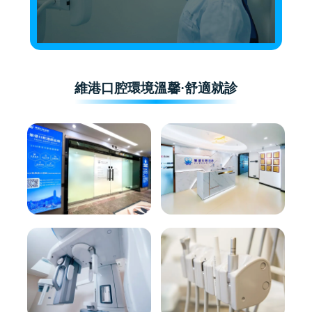
維港口腔環境溫馨·舒適就診