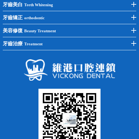
前牙種植
牙齒美白
Teeth Whitening
後牙種植
冷光美白
牙齒矯正
orthodontic
單顆種植
洗牙
牙齒矯正
美容修復
Beauty Treatment
半口種植
黃黑牙
兒童矯正
全瓷牙
牙齒治療
Treatment
全口種植
四環素牙
隱形矯正
牙缺失
蛀牙補牙
常見問題
齙牙
鑲牙
智齒
牙貼面
牙列不齊
烤瓷牙
牙齦出血
地包天
義齒
拔牙
牙周炎
根管治療