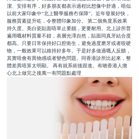
潔、安排有序，好多朋友都表示過程比想像中舒適，唔似
以前大家印象中“北上醫學服務冇保障”。近年發展好快，
服務質素提升咗，令整體印象加分。 第二個角度系效果
持久度。美白瓷貼面唔單止要靓，更要耐用。北上診所普
遍用嘅材料質量不錯，表層光澤自然，貼面同真牙結合度
都高。只要日常保持好口腔衛生，避免過度磨牙或者咬硬
物，一般效果可以維持好多年。于是好多做過嘅人反饋，
其實唔會有異物感或者變色問題。同香港診所比起來，整
體差異唔算太明顯。 再有就系術後跟進。有啲香港人擔
心北上做完之後萬一有問題點處理