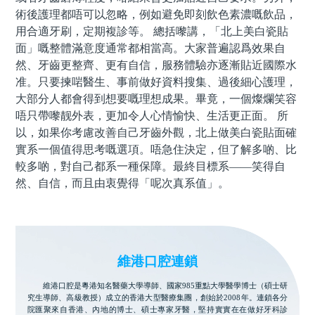
術後護理都唔可以忽略，例如避免即刻飲色素濃嘅飲品，
用合適牙刷，定期複診等。 總括嚟講，「北上美白瓷貼
面」嘅整體滿意度通常都相當高。大家普遍認爲效果自
然、牙齒更整齊、更有自信，服務體驗亦逐漸貼近國際水
准。只要揀啱醫生、事前做好資料搜集、過後細心護理，
大部分人都會得到想要嘅理想成果。畢竟，一個燦爛笑容
唔只帶嚟靓外表，更加令人心情愉快、生活更正面。 所
以，如果你考慮改善自己牙齒外觀，北上做美白瓷貼面確
實系一個值得思考嘅選項。唔急住決定，但了解多啲、比
較多啲，對自己都系一種保障。最終目標系——笑得自
然、自信，而且由衷覺得「呢次真系值」。
維港口腔連鎖
維港口腔是粵港知名醫藥大學導師、國家985重點大學醫學博士（碩士研
究生導師、高級教授）成立的香港大型醫療集團，創始於2008年。連鎖各分
院匯聚來自香港、內地的博士、碩士專家牙醫，堅持實實在在做好牙科診