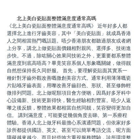
預約牙醫 contact us
北上美白瓷貼面整體滿意度通常高嗎
《北上美白瓷貼面整體滿意度通常高嗎》 近年好多人都
選擇北上進行牙齒美容，其中「美白瓷貼面」就成爲香港
人之間相當熱門嘅話題。唔少香港朋友都聽過朋友或者網
上分享，講北上做瓷貼面價錢相對親民、選擇多、技術進
步快。不過，除咗關心效果同技術之外，更重要都系整體
滿意度到底高唔高？畢竟笑容系個人形象嘅關鍵，做得靓
自然想保持長久同舒服。 首先，要理解瓷貼面其實系一
種針對牙齒外觀改善嘅微創美容方式。通常利用薄薄嘅瓷
片貼喺牙齒表面，用嚟改善牙齒顔色、形狀、甚至修飾輕
微排列問題。北上做呢類項目會方便啲，因爲好多牙科中
心設備新、技術更新得快，醫生經驗相對豐富。唔少人返
嚟之後反饋，整體效果都相當自然同靓，笑容變得更加自
信。 講到滿意度，可能要從幾個角度去睇。第一系療程
體驗。香港人北上做牙科最擔心系溝通問題，但依家好多
診所都提供國語、英文、甚至可以簡單粵語交流，呢方面
障礙越來越少。而且好些地方重視服務體驗，診所環境整