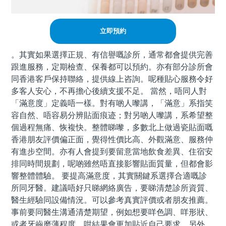
立即預約
。其實如果選擇正規、有信譽嘅診所，通常都會提供完善
跟進服務，定期檢查、保養都可以預約。亦有部分診所會
同香港客戶保持聯絡，提供線上咨詢。呢種貼心服務令好
多客人安心，不再擔心後續支援不足。 當然，唔同人對
「滿意度」定義唔一樣。對有啲人嚟講，「滿意」系指笑
容自然、唔容易分辨貼面痕迹；對另啲人嚟講，系希望整
個過程無痛、恢複快。整體睇嚟，多數北上做過瓷貼面嘅
香港朋友評價偏正面，覺得性價比高、外觀滿意、服務仲
有進步空間。亦有人會提到要留意當地飲食差異、住宿安
排同時間規劃，呢啲雖然唔直接影響貼面質量，但都會影
響整體體驗。 要提高滿意度，其實關鍵系選擇合適嘅診
所同牙醫。建議唔好只睇網絡廣告，要睇清楚診所資質、
醫生經驗同設備情況。可以參考真實評價或者朋友推薦。
事前要同醫生溝通清楚期望，例如想要咩色調、咩形狀、
或者牙齒磨薄程度，咁結果會更加貼近自己要求。另外，