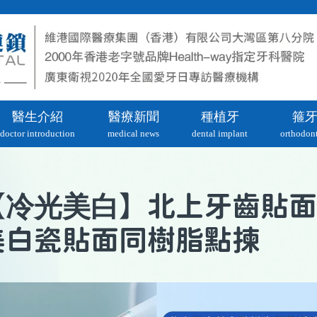
醫生介紹
醫療新聞
種植牙
箍
doctor introduction
medical news
dental implant
orthodont
冷光美白
【
】北上牙齒貼面
美白瓷貼面同樹脂點揀