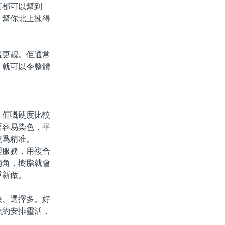
面都可以幫到
，幫你北上揀得
更靓。佢通常
，就可以令整體
。佢嘅硬度比較
唔容易染色，平
較爲精准。
理服務，用複合
崩角，樹脂就會
重新做。
、選擇多。好
預約安排靈活，