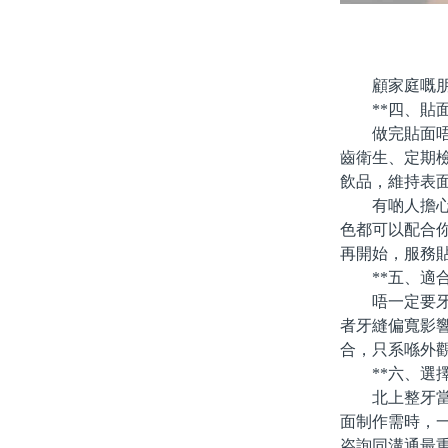
顧家庭嘅朋友
**四、貼面
做完貼面唔代
齒衛生、定期
飲品，維持表
有啲人擔心貼
色都可以配合
再開始，服務
**五、適合
唔一定要牙齒
者牙縫偏寬影
合，只系喺外
**六、選擇
北上整牙當然
面制作需時，
咨詢同溝通最