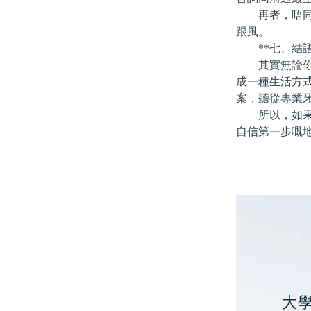
再者，唔同人
跟風。
**七、結語
其實無論你揀
成一種生活方
案，聽從專業
所以，如果你
自信第一步嘅
大