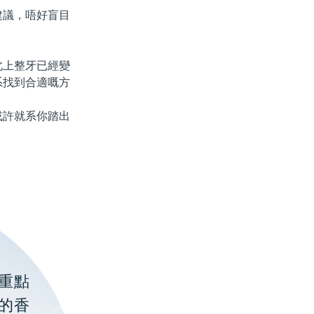
議，唔好盲目
上整牙已經變
系找到合適嘅方
許就系你踏出
重點
的香