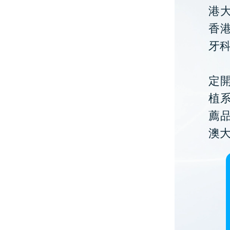
港大
香
牙
定開
植
薦
澳