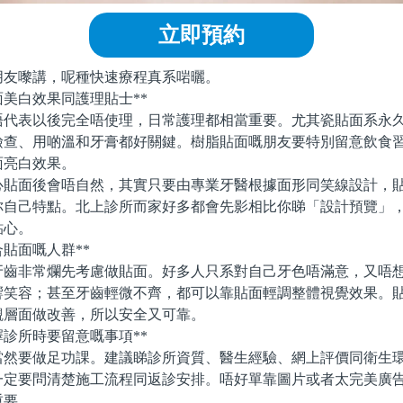
立即預約
嚟講，呢種快速療程真系啱曬。
美白效果同護理貼士**
表以後完全唔使理，日常護理都相當重要。尤其瓷貼面系永久
檢查、用啲溫和牙膏都好關鍵。樹脂貼面嘅朋友要特別留意飲食
面亮白效果。
面後會唔自然，其實只要由專業牙醫根據面形同笑線設計，貼
你自己特點。北上診所而家好多都會先影相比你睇「設計預覽」
貼心。
貼面嘅人群**
非常爛先考慮做貼面。好多人只系對自己牙色唔滿意，又唔想
響笑容；甚至牙齒輕微不齊，都可以靠貼面輕調整體視覺效果。
觀層面做改善，所以安全又可靠。
診所時要留意嘅事項**
要做足功課。建議睇診所資質、醫生經驗、網上評價同衛生環
一定要問清楚施工流程同返診安排。唔好單靠圖片或者太完美廣
重要。