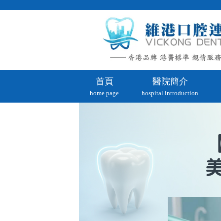
首頁
醫院簡介
home page
hospital introduction