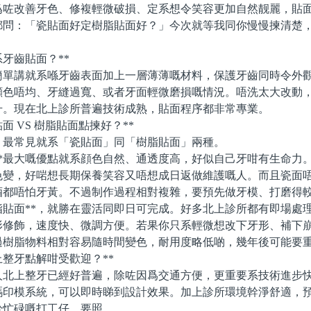
爲咗改善牙色、修複輕微破損、定系想令笑容更加自然靓麗，貼
都問：「瓷貼面好定樹脂貼面好？」今次就等我同你慢慢揀清楚
牙齒貼面？**
講就系喺牙齒表面加上一層薄薄嘅材料，保護牙齒同時令外觀
顔色唔均、牙縫過寬、或者牙面輕微磨損嘅情況。唔洗太大改動
升。現在北上診所普遍技術成熟，貼面程序都非常專業。
 VS 樹脂貼面點揀好？**
常見就系「瓷貼面」同「樹脂貼面」兩種。
*最大嘅優點就系顔色自然、通透度高，好似自己牙咁有生命力
色變，好啱想長期保養笑容又唔想成日返做維護嘅人。而且瓷面
酒都唔怕牙黃。不過制作過程相對複雜，要預先做牙模、打磨得
貼面**，就勝在靈活同即日可完成。好多北上診所都有即場處
形修飾，速度快、微調方便。若果你只系輕微想改下牙形、補下
過樹脂物料相對容易隨時間變色，耐用度略低啲，幾年後可能要
整牙點解咁受歡迎？**
上整牙已經好普遍，除咗因爲交通方便，更重要系技術進步快
碼印模系統，可以即時睇到設計效果。加上診所環境幹淨舒適，
於忙碌嘅打工仔、要照