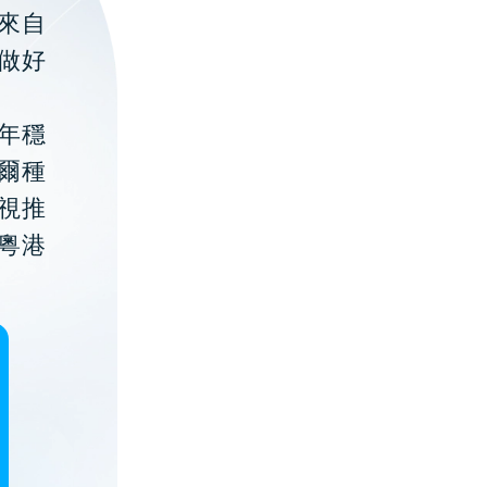
聚來自
做好
年穩
貝爾種
視推
粵港