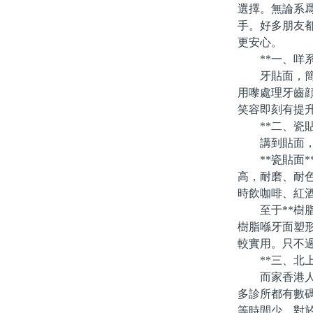
選擇。無論系
手。好多朋友
更安心。
**一、咩系
牙貼面，簡單
用嚟處理牙齒
笑容即刻有提
**二、瓷貼面
講到貼面，最
**瓷貼面*
高，耐磨、耐
時飲咖啡、紅
至于**樹脂
樹脂喺牙面塑
較實用。只不
**三、北上
而家香港人北
多診所都有數
等時間少。對