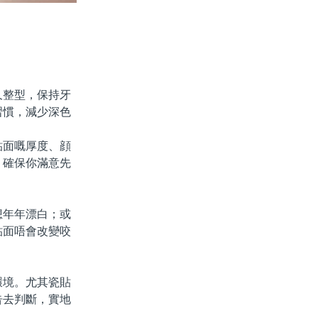
整型，保持牙
習慣，減少深色
面嘅厚度、顔
，確保你滿意先
年年漂白；或
貼面唔會改變咬
境。尤其瓷貼
告去判斷，實地