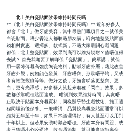
預約牙醫 contact us
北上美白瓷貼面效果維持時間長嗎
**《北上美白瓷貼面效果維持時間長嗎》** 近年好多人
都會「北上」做牙齒美容，當中最熱門嘅項目之一就係美
白瓷貼面。唔少香港人都聽過朋友講，喺內地整瓷貼面價
錢相對實惠、選擇多、款式新，不過大家最關心嘅問題，
都係：北上整瓷貼面，效果到底可以維持幾耐？值唔值得
去試？ 首先我哋要了解咩係「瓷貼面」。簡單講，就係
用一層薄薄嘅高強度陶瓷物料，貼喺牙齒外層，藉此改善
牙齒外觀，例如顔色發黃、牙齒唔齊、形狀唔平均，又或
者有輕微裂痕等等。做好之後，牙齒會睇落更整齊、更
白，更有光澤感，好多藝人笑起來嗰種「閃白」效果，多
數都係靠呢種貼面達成。 咁講到效果維持時間，其實唔
止取決于貼面本身嘅質料，同樣關乎醫生嘅技術、施工過
程同埋術後保養。一般嚟講，品質較高嘅瓷貼面通常可以
維持五年至十年，如果日常護理得好，有人甚至可以用到
十年以上。但若果安裝時黐合唔穩、牙齒本身有問題、或
者日後唔小心咬硬物、飲食唔節制，就可能會縮短壽命。