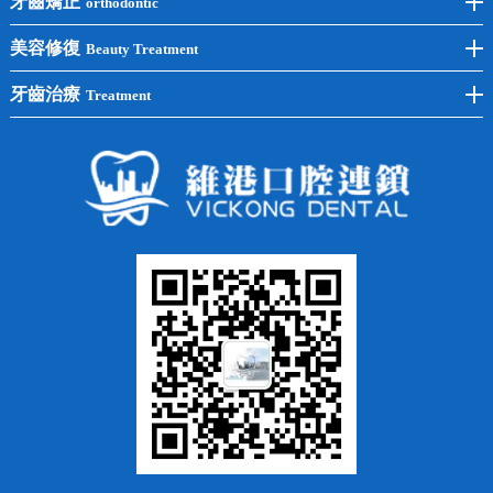
牙齒矯正
orthodontic
單顆種植
洗牙
牙齒矯正
美容修復
Beauty Treatment
半口種植
黃黑牙
兒童矯正
全瓷牙
牙齒治療
Treatment
全口種植
四環素牙
隱形矯正
牙缺失
蛀牙補牙
常見問題
齙牙
鑲牙
智齒
牙貼面
牙列不齊
烤瓷牙
牙齦出血
地包天
義齒
拔牙
牙周炎
根管治療