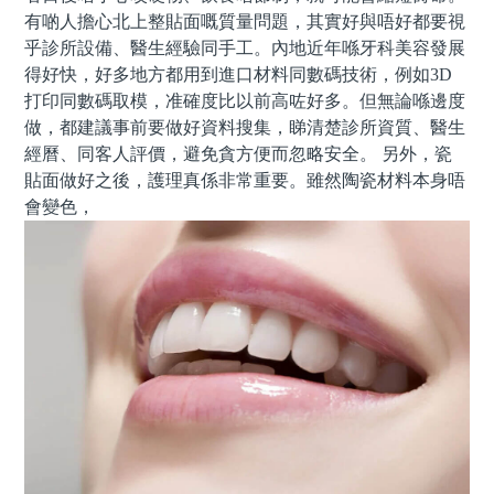
有啲人擔心北上整貼面嘅質量問題，其實好與唔好都要視
乎診所設備、醫生經驗同手工。內地近年喺牙科美容發展
得好快，好多地方都用到進口材料同數碼技術，例如3D
打印同數碼取模，准確度比以前高咗好多。但無論喺邊度
做，都建議事前要做好資料搜集，睇清楚診所資質、醫生
經曆、同客人評價，避免貪方便而忽略安全。 另外，瓷
貼面做好之後，護理真係非常重要。雖然陶瓷材料本身唔
會變色，