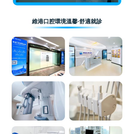
維港口腔環境溫馨·舒適就診