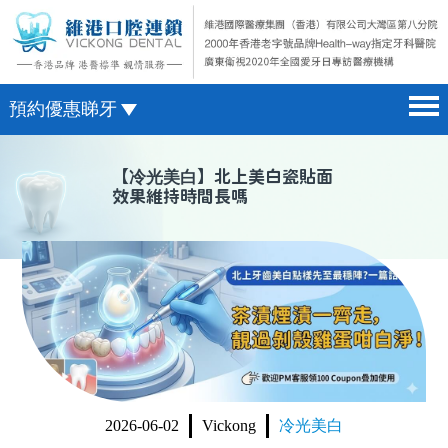
預約優惠睇牙
首頁 home page
澳門電話預約
【
冷光美白
】北上美白瓷貼面
效果維持時間長嗎
醫院簡介 hospital introduction
微信預約
醫生介紹 doctor introduction
WhatsApp預約
醫療新聞 medical news
種植牙 dental implant
箍牙 orthodontics
收費標準 change standard
2026-06-02
Vickong
冷光美白