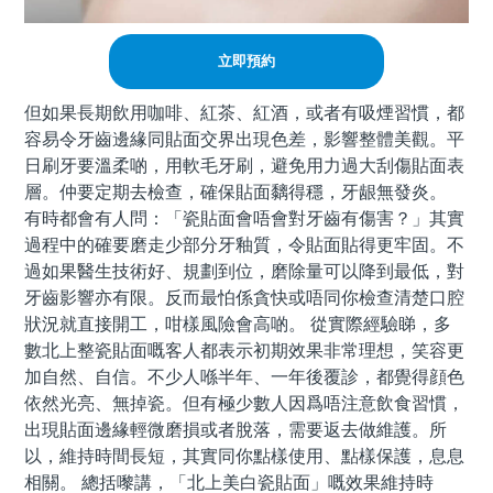
立即預約
但如果長期飲用咖啡、紅茶、紅酒，或者有吸煙習慣，都
容易令牙齒邊緣同貼面交界出現色差，影響整體美觀。平
日刷牙要溫柔啲，用軟毛牙刷，避免用力過大刮傷貼面表
層。仲要定期去檢查，確保貼面黐得穩，牙龈無發炎。
有時都會有人問：「瓷貼面會唔會對牙齒有傷害？」其實
過程中的確要磨走少部分牙釉質，令貼面貼得更牢固。不
過如果醫生技術好、規劃到位，磨除量可以降到最低，對
牙齒影響亦有限。反而最怕係貪快或唔同你檢查清楚口腔
狀況就直接開工，咁樣風險會高啲。 從實際經驗睇，多
數北上整瓷貼面嘅客人都表示初期效果非常理想，笑容更
加自然、自信。不少人喺半年、一年後覆診，都覺得顔色
依然光亮、無掉瓷。但有極少數人因爲唔注意飲食習慣，
出現貼面邊緣輕微磨損或者脫落，需要返去做維護。所
以，維持時間長短，其實同你點樣使用、點樣保護，息息
相關。 總括嚟講，「北上美白瓷貼面」嘅效果維持時