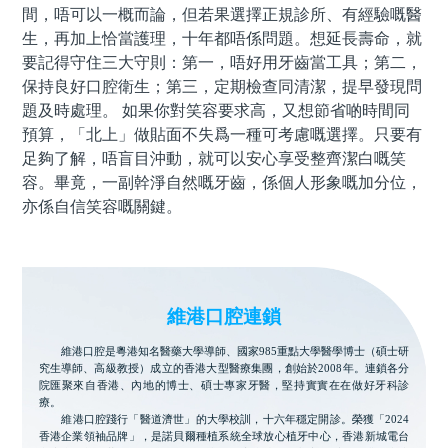
間，唔可以一概而論，但若果選擇正規診所、有經驗嘅醫
生，再加上恰當護理，十年都唔係問題。想延長壽命，就
要記得守住三大守則：第一，唔好用牙齒當工具；第二，
保持良好口腔衛生；第三，定期檢查同清潔，提早發現問
題及時處理。 如果你對笑容要求高，又想節省啲時間同
預算，「北上」做貼面不失爲一種可考慮嘅選擇。只要有
足夠了解，唔盲目沖動，就可以安心享受整齊潔白嘅笑
容。畢竟，一副幹淨自然嘅牙齒，係個人形象嘅加分位，
亦係自信笑容嘅關鍵。
維港口腔連鎖
維港口腔是粵港知名醫藥大學導師、國家985重點大學醫學博士（碩士研
究生導師、高級教授）成立的香港大型醫療集團，創始於2008年。連鎖各分
院匯聚來自香港、內地的博士、碩士專家牙醫，堅持實實在在做好牙科診
療。
維港口腔踐行「醫道濟世」的大學校訓，十六年穩定開診。榮獲「2024
香港企業領袖品牌」，是諾貝爾種植系統全球放心植牙中心，香港新城電台