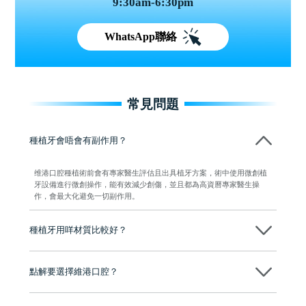
9:30am-6:30pm
WhatsApp聯絡
常見問題
種植牙會唔會有副作用？
维港口腔種植術前會有專家醫生評估且出具植牙方案，術中使用微創植
牙設備進行微創操作，能有效減少創傷，並且都為高資曆專家醫生操
作，會最大化避免一切副作用。
種植牙用咩材質比較好？
現在國際上普遍用嘅係純鈦。純鈦同人體骨質相容性高，愈合得快又穩
陣，安全可靠。
點解要選擇維港口腔？
維港口腔踐行「醫道濟世」的大學校訓，各分院匯聚來自香港、內地的
博士碩士高資歷牙醫，十七年穩定開診。榮獲「2024香港企業領袖品