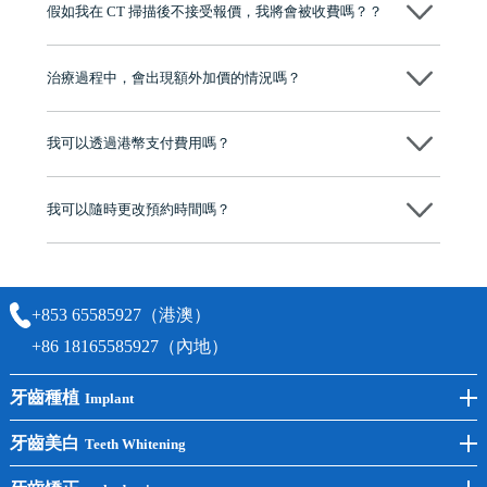
假如我在 CT 掃描後不接受報價，我將會被收費嗎？？
牌」、「2025香港企業領袖品牌」，是諾貝爾種植系統全球放心植牙中
心，香港新城電台與廣東衛視推薦品牌
不會！只要未開始實際服務之前，你不會被收取任何費用。
至今已服務超過三十個國家和地區的顧客，受到粵港澳大灣區及周邊城
市市民極高的口碑評價及信任推薦 珠海、深圳設有八大分院，香港亦設
治療過程中，會出現額外加價的情況嗎？
有咨詢及服務保障中心，有任何問題都可以隨時預約免費咨詢，讓人十
分放心
不會，治療前我們會詳細說明治療方案及對應的價錢，顧客同意並簽字
後，我們才會正式進行診療服務
我可以透過港幣支付費用嗎？
可以。維港口腔會按照當日匯率轉算收取費用，而匯率會及時告知客人
我可以隨時更改預約時間嗎？
可以，請盡早通過wechat或whatsapp聯絡我們，告知我們你原本預約的
時間及資料，並且重新預約的日期及時段
+853 65585927（港澳）
+86 18165585927（內地）
牙齒種植
Implant
前牙種植
牙齒美白
Teeth Whitening
後牙種植
冷光美白