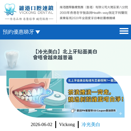
預約優惠睇牙
首頁 home page
澳門電話預約
【
冷光美白
】北上牙貼面美白
會唔會越來越普遍
醫院簡介 hospital introduction
微信預約
醫生介紹 doctor introduction
WhatsApp預約
醫療新聞 medical news
種植牙 dental implant
箍牙 orthodontics
收費標準 change standard
2026-06-02
Vickong
冷光美白