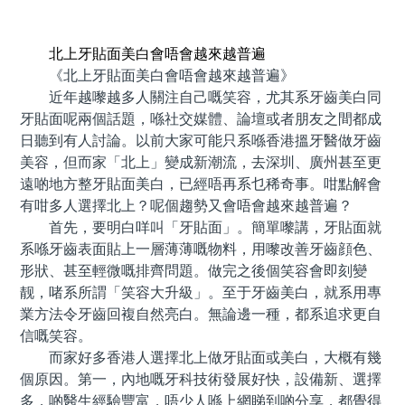
預約牙醫 contact us
北上牙貼面美白會唔會越來越普遍
《北上牙貼面美白會唔會越來越普遍》
近年越嚟越多人關注自己嘅笑容，尤其系牙齒美白同
牙貼面呢兩個話題，喺社交媒體、論壇或者朋友之間都成
日聽到有人討論。以前大家可能只系喺香港搵牙醫做牙齒
美容，但而家「北上」變成新潮流，去深圳、廣州甚至更
遠啲地方整牙貼面美白，已經唔再系乜稀奇事。咁點解會
有咁多人選擇北上？呢個趨勢又會唔會越來越普遍？
首先，要明白咩叫「牙貼面」。簡單嚟講，牙貼面就
系喺牙齒表面貼上一層薄薄嘅物料，用嚟改善牙齒顔色、
形狀、甚至輕微嘅排齊問題。做完之後個笑容會即刻變
靓，啫系所謂「笑容大升級」。至于牙齒美白，就系用專
業方法令牙齒回複自然亮白。無論邊一種，都系追求更自
信嘅笑容。
而家好多香港人選擇北上做牙貼面或美白，大概有幾
個原因。第一，內地嘅牙科技術發展好快，設備新、選擇
多，啲醫生經驗豐富，唔少人喺上網睇到啲分享，都覺得