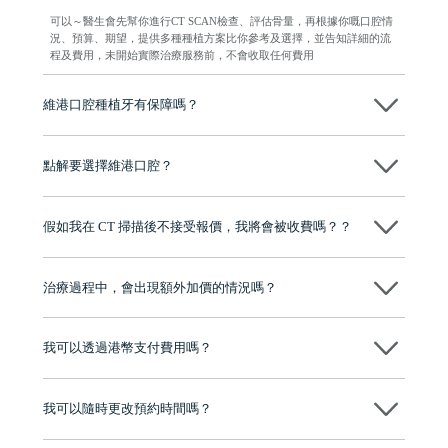
可以～醫生會先幫你進行CT SCAN檢查、評估骨量，再根據你嘅口腔情
況、預算、期望，提供多種種植方案比你參考及選擇，並告知詳細的流
程及費用，未開始實際治療服務前，不會收取任何費用
維港口腔種植牙有保障嗎？
維港口腔全程選用如Nobel、Osstem等國際知名大品牌植體，物料均可溯
源，種植牙手術均由多年經驗嘅高資曆牙醫團隊負責，並提供術後多年
點解要選擇維港口腔？
保養指導同維護服務，確保種完之後穩定、耐用又安心。
維港口腔踐行「醫道濟世」的大學校訓，各分院匯聚來自香港、內地的
博士碩士高資歷牙醫，十七年穩定開診。榮獲「2024香港企業領袖品
假如我在 CT 掃描後不接受報價，我將會被收費嗎？？
牌」、「2025香港企業領袖品牌」，是諾貝爾種植系統全球放心植牙中
心，香港新城電台與廣東衛視推薦品牌
不會！只要未開始實際服務之前，你不會被收取任何費用。
至今已服務超過三十個國家和地區的顧客，受到粵港澳大灣區及周邊城
市市民極高的口碑評價及信任推薦 珠海、深圳設有八大分院，香港亦設
治療過程中，會出現額外加價的情況嗎？
有咨詢及服務保障中心，有任何問題都可以隨時預約免費咨詢，讓人十
分放心
不會，治療前我們會詳細說明治療方案及對應的價錢，顧客同意並簽字
後，我們才會正式進行診療服務
我可以透過港幣支付費用嗎？
可以。維港口腔會按照當日匯率轉算收取費用，而匯率會及時告知客人
我可以隨時更改預約時間嗎？
可以，請盡早通過wechat或whatsapp聯絡我們，告知我們你原本預約的