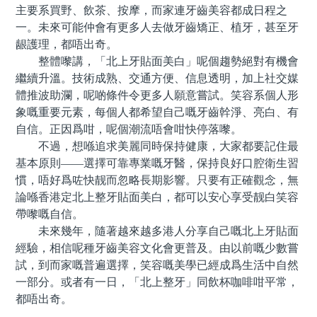
主要系買野、飲茶、按摩，而家連牙齒美容都成日程之
一。未來可能仲會有更多人去做牙齒矯正、植牙，甚至牙
龈護理，都唔出奇。
整體嚟講，「北上牙貼面美白」呢個趨勢絕對有機會
繼續升溫。技術成熟、交通方便、信息透明，加上社交媒
體推波助瀾，呢啲條件令更多人願意嘗試。笑容系個人形
象嘅重要元素，每個人都希望自己嘅牙齒幹淨、亮白、有
自信。正因爲咁，呢個潮流唔會咁快停落嚟。
不過，想喺追求美麗同時保持健康，大家都要記住最
基本原則——選擇可靠專業嘅牙醫，保持良好口腔衛生習
慣，唔好爲咗快靓而忽略長期影響。只要有正確觀念，無
論喺香港定北上整牙貼面美白，都可以安心享受靓白笑容
帶嚟嘅自信。
未來幾年，隨著越來越多港人分享自己嘅北上牙貼面
經驗，相信呢種牙齒美容文化會更普及。由以前嘅少數嘗
試，到而家嘅普遍選擇，笑容嘅美學已經成爲生活中自然
一部分。或者有一日，「北上整牙」同飲杯咖啡咁平常，
都唔出奇。