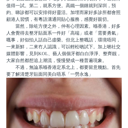
值得一試。第二，就系方便。高鐵一個鍾就到深圳，預
約、睇診都可以安排得好靈活。加埋而家好多診所都會照
顧港人習慣，有粵語溝通同貼心服務，感覺好親切。
當然，除咗方便之外，仲有心理因素。喺香港，好多
人會覺得去整牙貼面系一件好「高端」或者「需要勇氣」
嘅事，好似怕人話自己虛榮。但北上整嘅話，環境唔同，
一來新鮮，二來冇人認識，可以輕松啲試下。加上啲社交
媒體影響，見到KOL、藝人個個牙都白白淨淨、整齊靓，
大家自然都想追上潮流，慢慢變成一種普遍現象。
不過，無論系喺香港定系北上，都要留意幾點。首先
要了解清楚牙貼面同美白唔系「一勞永逸」