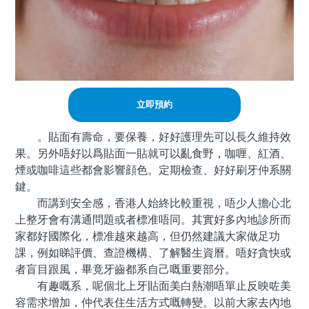
立即預約
。貼面有壽命，要保養，好好護理先可以長久維持效
果。另外唔好以爲貼面一貼就可以亂食野，咖喱、紅酒、
煙或咖啡這些都會影響顔色。定期檢查、好好刷牙仲系關
鍵。
而講到安全感，香港人始終比較重視，唔少人擔心北
上整牙會有溝通問題或者標准唔同。其實好多內地診所而
家都好國際化，標准越來越高，但仍然建議大家做足功
課，例如睇評價、查證機構、了解醫生資曆。唔好貪快或
者盲目跟風，畢竟牙齒都系自己嘅重要部分。
有趣嘅系，呢個北上牙貼面美白熱潮唔單止反映咗美
容需求增加，仲代表住生活方式嘅轉變。以前大家去內地