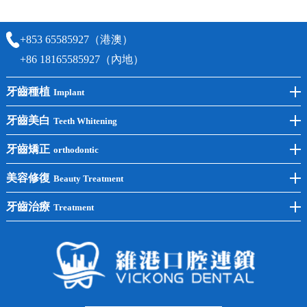
時間及資料，並且重新預約的日期及時段
+853 65585927（港澳）
+86 18165585927（內地）
牙齒種植
Implant
前牙種植
牙齒美白
Teeth Whitening
後牙種植
冷光美白
牙齒矯正
orthodontic
單顆種植
洗牙
牙齒矯正
美容修復
Beauty Treatment
半口種植
黃黑牙
兒童矯正
全瓷牙
牙齒治療
Treatment
全口種植
四環素牙
隱形矯正
牙缺失
蛀牙補牙
常見問題
齙牙
鑲牙
智齒
牙貼面
牙列不齊
烤瓷牙
牙齦出血
地包天
義齒