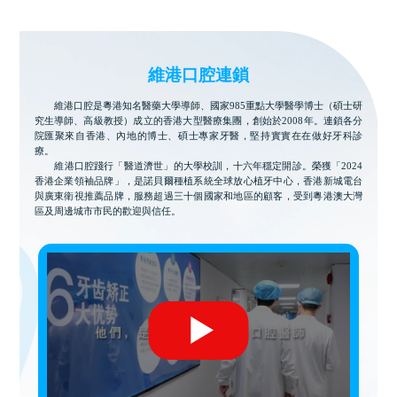
維港口腔連鎖
維港口腔是粵港知名醫藥大學導師、國家985重點大學醫學博士（碩士研
究生導師、高級教授）成立的香港大型醫療集團，創始於2008年。連鎖各分
院匯聚來自香港、內地的博士、碩士專家牙醫，堅持實實在在做好牙科診
療。
維港口腔踐行「醫道濟世」的大學校訓，十六年穩定開診。榮獲「2024
香港企業領袖品牌」，是諾貝爾種植系統全球放心植牙中心，香港新城電台
與廣東衛視推薦品牌，服務超過三十個國家和地區的顧客，受到粵港澳大灣
區及周邊城市市民的歡迎與信任。