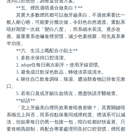
況同口腔狀態，調整返合適方案。
**五、煙民適唔適合做美白？**
其實大多數煙民都可以做牙齒美白，不過效果要比一
般人耐心啲，可能要分幾次做，令顔色自然過渡。重點系
唔好期望一次就「變白八度」，而系細水長流、逐步改
善。最重要系改嚇食煙習慣，減少色素積聚，咁先真系事
半功倍。
**六、生活上嘅配合小貼士**
1. 多飲水保持口腔清潔。
2. adopt住每日兩次刷牙 + 使用牙線習慣。
3. 避免成日飲深色飲品，轉做淡茶或清水。
4. 睇住自己飲食調味，辣湯、醬油類食物記得食完漱
口。
5. 若有口臭或牙龈出血情況，應盡快請牙醫檢查。
**結語**
「北上牙齒美白煙民效果會唔會差啲？」其實關鍵唔
系喺北上與否，而系你點保養同戒煙程度。煙漬系可以減
淡，但如果每日仍舊一包接一包，咁白咗都好快返黃。只
要肯稍爲節制，再配合專業處理同良好口腔習慣，煙民都