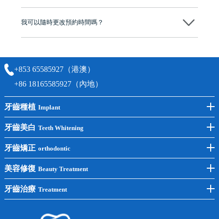
可以。維港口腔會按照當日匯率轉算收取費用，而匯率會及時告知客人
我可以隨時更改預約時間嗎？
可以，請盡早通過wechat或whatsapp聯絡我們，告知我們你原本預約的
時間及資料，並且重新預約的日期及時段
+853 65585927（港澳）
+86 18165585927（內地）
牙齒種植
Implant
前牙種植
牙齒美白
Teeth Whitening
後牙種植
冷光美白
牙齒矯正
orthodontic
單顆種植
洗牙
牙齒矯正
美容修復
Beauty Treatment
半口種植
黃黑牙
兒童矯正
全瓷牙
牙齒治療
Treatment
全口種植
四環素牙
隱形矯正
牙缺失
蛀牙補牙
常見問題