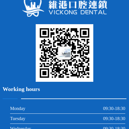
齙牙
鑲牙
智齒
牙貼面
牙列不齊
烤瓷牙
牙齦出血
地包天
義齒
拔牙
牙周炎
根管治療
Working hours
Monday
09:30-18:30
Tuesday
09:30-18:30
Wednesday
09:30-18:30