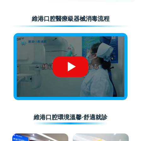
維港口腔醫療級器械消毒流程
維港口腔環境溫馨·舒適就診