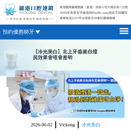
預約優惠睇牙
首頁 home page
澳門電話預約
【
冷光美白
】北上牙齒美白煙
民效果會唔會差啲
醫院簡介 hospital introduction
微信預約
醫生介紹 doctor introduction
WhatsApp預約
醫療新聞 medical news
種植牙 dental implant
箍牙 orthodontics
收費標準 change standard
2026-06-02
Vickong
冷光美白