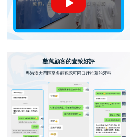
數萬顧客的壹致好評
粵港澳大灣區至多顧客認可同口碑推薦的牙科