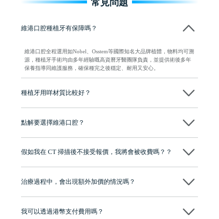
常見問題
維港口腔種植牙有保障嗎？
維港口腔全程選用如Nobel、Osstem等國際知名大品牌植體，物料均可溯
源，種植牙手術均由多年經驗嘅高資曆牙醫團隊負責，並提供術後多年
保養指導同維護服務，確保種完之後穩定、耐用又安心。
種植牙用咩材質比較好？
現在國際上普遍用嘅係純鈦。純鈦同人體骨質相容性高，愈合得快又穩
陣，安全可靠。
點解要選擇維港口腔？
維港口腔踐行「醫道濟世」的大學校訓，各分院匯聚來自香港、內地的
博士碩士高資歷牙醫，十七年穩定開診。榮獲「2024香港企業領袖品
假如我在 CT 掃描後不接受報價，我將會被收費嗎？？
牌」、「2025香港企業領袖品牌」，是諾貝爾種植系統全球放心植牙中
心，香港新城電台與廣東衛視推薦品牌
不會！只要未開始實際服務之前，你不會被收取任何費用。
至今已服務超過三十個國家和地區的顧客，受到粵港澳大灣區及周邊城
市市民極高的口碑評價及信任推薦 珠海、深圳設有八大分院，香港亦設
治療過程中，會出現額外加價的情況嗎？
有咨詢及服務保障中心，有任何問題都可以隨時預約免費咨詢，讓人十
分放心
不會，治療前我們會詳細說明治療方案及對應的價錢，顧客同意並簽字
後，我們才會正式進行診療服務
我可以透過港幣支付費用嗎？