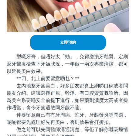
立即預約
型嘅牙膏，但唔好太「勁」，免得磨損牙釉質。定期
返牙醫度檢查下牙齒狀況，一年做一兩次專業清潔，都可
以延長美白效果。
**四、北上前要留意啲乜？**
去內地整牙齒美白，好多朋友都會上網睇口碑或者問
朋友介紹。建議選擇正規、幹淨、有口腔資質嘅診所。因
爲美白系要喺安全前提下進行，如果藥劑濃度太高或者操
作唔當，會令牙齒過敏同牙龈不適。
仲要留意自己有冇牙周病、蛀牙、牙齦發炎等問題，
呢啲都要先處理好先再美白，否則效果會打折扣。
做之前可以先同醫師溝通清楚，等佢了解你嘅吸煙情