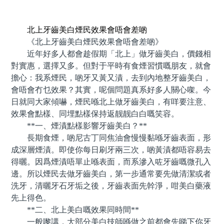
預約牙醫 contact us
北上牙齒美白煙民效果會唔會差啲
《北上牙齒美白煙民效果會唔會差啲》
近年好多人都會趁假期「北上」做牙齒美白，價錢相
對實惠，選擇又多。但對于平時有食煙習慣嘅朋友，就會
擔心：我系煙民，啲牙又黃又漬，去到內地整牙齒美白，
會唔會冇乜效果？其實，呢個問題真系好多人關心㗎。今
日就同大家傾嚇，煙民喺北上做牙齒美白，有咩要注意、
效果會點樣、同埋點樣保持返靓靓白白嘅笑容。
**一、煙漬點樣影響牙齒美白？**
長期食煙，啲尼古丁同焦油會慢慢黏喺牙齒表面，形
成深層煙漬。即使你每日刷牙兩三次，啲黃漬都唔容易去
得曬。因爲煙漬唔單止喺表面，而系滲入咗牙齒嘅微孔入
邊。所以煙民去做牙齒美白，第一步通常要先做清潔或者
洗牙，清曬牙石牙垢之後，牙齒表面先幹淨，咁美白藥液
先上得色。
**二、北上美白嘅效果同時間**
一般嚟講，大部分美白技師喺做之前都會先睇下你牙