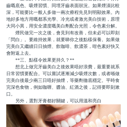
齒嘅底色、吸煙習慣、同埋牙齒表面狀況。如果煙漬比較
深，可能要比一般人多做一兩次療程先見到明顯效果。內
地好多地方用嘅都系光學、冷光或者激光美白技術，原理
大同小異，用安全濃度嘅美白劑配合光照，令色素分解。
煙民做完一次之後，會見到有改善，但未必可以即刻
「閃白」。要維持效果，就要睇你之後點樣保養。如果做
完美白又繼續日日抽煙、飲咖啡、飲濃茶，咁色素好快又
會附返上去。
**三、點樣令效果更持久？**
想北上做完牙齒美白之後效果唔好浪費，最重要就系
日常習慣要配合。可以嘗試逐漸減少吸煙次數，或者喺做
完美白後最少兩三日唔好抽煙，等藥劑徹底穩定。平時食
完深色食物，例如咖喱、醬油、紅酒之後，記得要即刻漱
口。
另外，選對牙膏都好關鍵，可以用溫和亮白