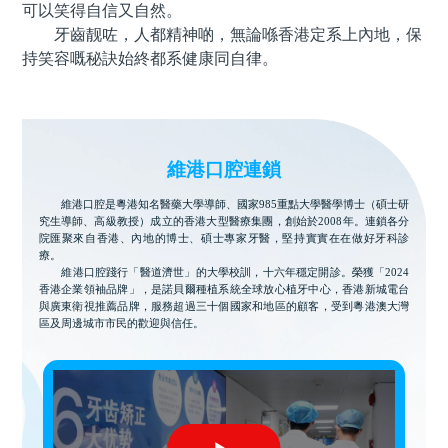
可以笑得自信又自然。
牙齒靓咗，人都精神啲，無論喺香港定系上內地，保
持笑容嘅秘訣始終都系健康同自律。
維港口腔連鎖
維港口腔是粵港知名醫藥大學導師、國家985重點大學醫學博士（碩士研
究生導師、高級教授）成立的香港大型醫療集團，創始於2008年。連鎖各分
院匯聚來自香港、內地的博士、碩士專家牙醫，堅持實實在在做好牙科診
療。
維港口腔踐行「醫道濟世」的大學校訓，十六年穩定開診。榮獲「2024
香港企業領袖品牌」，是諾貝爾種植系統全球放心植牙中心，香港新城電台
與廣東衛視推薦品牌，服務超過三十個國家和地區的顧客，受到粵港澳大灣
區及周邊城市市民的歡迎與信任。