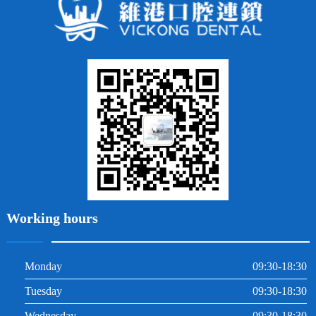
常見問題
齙牙
鑲牙
智齒
牙貼面
牙列不齊
烤瓷牙
牙齦出血
地包天
義齒
拔牙
牙周炎
根管治療
Working hours
Monday
09:30-18:30
Tuesday
09:30-18:30
Wednesday
09:30-18:30