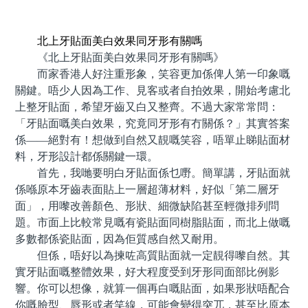
預約牙醫 contact us
北上牙貼面美白效果同牙形有關嗎
《北上牙貼面美白效果同牙形有關嗎》
而家香港人好注重形象，笑容更加係俾人第一印象嘅
關鍵。唔少人因為工作、見客或者自拍效果，開始考慮北
上整牙貼面，希望牙齒又白又整齊。不過大家常常問：
「牙貼面嘅美白效果，究竟同牙形有冇關係？」其實答案
係——絕對有！想做到自然又靚嘅笑容，唔單止睇貼面材
料，牙形設計都係關鍵一環。
首先，我哋要明白牙貼面係乜嘢。簡單講，牙貼面就
係喺原本牙齒表面貼上一層超薄材料，好似「第二層牙
面」，用嚟改善顏色、形狀、細微缺陷甚至輕微排列問
題。市面上比較常見嘅有瓷貼面同樹脂貼面，而北上做嘅
多數都係瓷貼面，因為佢質感自然又耐用。
但係，唔好以為揀咗高質貼面就一定靚得嚟自然。其
實牙貼面嘅整體效果，好大程度受到牙形同面部比例影
響。你可以想像，就算一個再白嘅貼面，如果形狀唔配合
你嘅臉型、唇形或者笑線，可能會變得突兀，甚至比原本