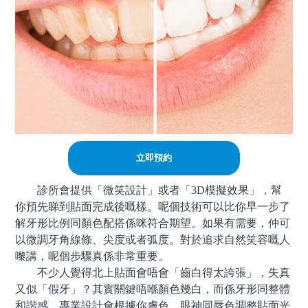
立即預約
診所會提供「微笑設計」或者「3D模擬效果」，幫
你預先睇到貼面完成後嘅樣。呢個技術可以比你早一步了
解牙形比例同顏色配搭係咪符合期望。如果有需要，仲可
以微調牙角線條、尖度或者弧度。對於追求自然笑容嘅人
嚟講，呢個步驟真係非常重要。
不少人覺得北上貼面會唔會「齒白得太誇張」，失真
又似「假牙」？其實關鍵唔喺顏色幾白，而係牙形同整體
和諧感。專業設計會根據你膚色、眼神同唇色調整貼面光