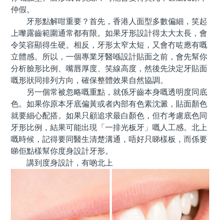
仲假。
牙形點解咁重要？首先，香港人面型多數偏細，笑起
上嚟露齒範圍通常都有限。如果牙形設計得太大太長，會
令笑容顯得生硬。相反，牙形太窄太短，又會冇咗應有嘅
立體感。所以，一個專業牙醫喺設計貼面之前，會先幫你
分析臉形比例、嘴唇厚度、笑線高度，然後先決定牙貼面
嘅形狀同排列方向，確保整體效果自然協調。
另一個常被忽略嘅重點，就係牙齒本身嘅透明度同底
色。如果你原本牙底偏黃或者內部有色素沈澱，貼面顏色
就要細心配搭。如果只顧追求最白顏色，但冇考慮底色同
牙形比例，結果可能出現「一排光板牙」嘅人工感。北上
嘅時候，記得要同醫生清楚溝通，唔好只睇樣板，而係要
睇佢點樣幫你度身設計牙形。
講到度身設計，有啲北上