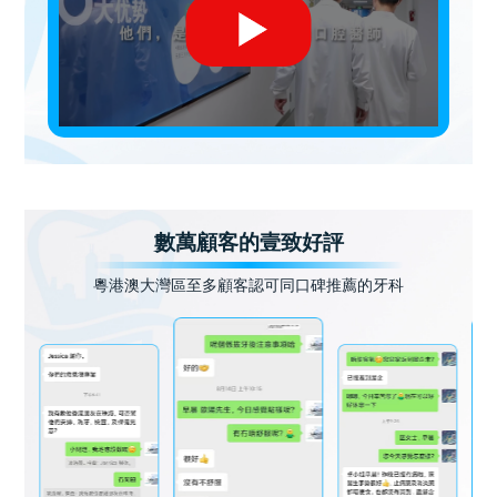
數萬顧客的壹致好評
粵港澳大灣區至多顧客認可同口碑推薦的牙科