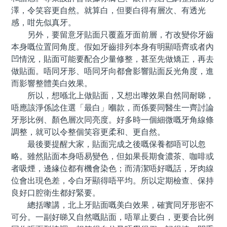
澤，令笑容更自然。就算白，但要白得有層次、有透光
感，咁先似真牙。
另外，要留意牙貼面只覆蓋牙面前層，冇改變你牙齒
本身嘅位置同角度。假如牙齒排列本身有明顯唔齊或者內
凹情況，貼面可能要配合少量修整，甚至先做矯正，再去
做貼面。唔同牙形、唔同牙向都會影響貼面反光角度，進
而影響整體美白效果。
所以，想喺北上做貼面，又想出嚟效果自然同耐睇，
唔應該淨係諗住選「最白」嗰款，而係要同醫生一齊討論
牙形比例、顏色層次同亮度。好多時一個細微嘅牙角線條
調整，就可以令整個笑容更柔和、更自然。
最後要提醒大家，貼面完成之後嘅保養都唔可以忽
略。雖然貼面本身唔易變色，但如果長期食濃茶、咖啡或
者吸煙，邊緣位都有機會染色；而清潔唔好嘅話，牙肉線
位會出現色差，令白牙顯得唔平均。所以定期檢查、保持
良好口腔衛生都好緊要。
總括嚟講，北上牙貼面嘅美白效果，確實同牙形密不
可分。一副好睇又自然嘅貼面，唔單止要白，更要合比例