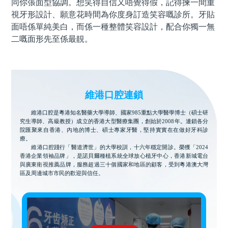
同你張面型協調。想笑得自信又唔覺得假，記得揀一間重
視牙形設計、願意花時間為你度身訂造笑容嘅診所。牙貼
面唔係單純美白，而係一種整體笑容設計，配合你獨一無
二嘅面形先至係最靚。
維港口腔連鎖
維港口腔是粵港知名醫藥大學導師、國家985重點大學醫學博士（碩士研
究生導師、高級教授）成立的香港大型醫療集團，創始於2008年。連鎖各分
院匯聚來自香港、內地的博士、碩士專家牙醫，堅持實實在在做好牙科診
療。
維港口腔踐行「醫道濟世」的大學校訓，十六年穩定開診。榮獲「2024
香港企業領袖品牌」，是諾貝爾種植系統全球放心植牙中心，香港新城電台
與廣東衛視推薦品牌，服務超過三十個國家和地區的顧客，受到粵港澳大灣
區及周邊城市市民的歡迎與信任。