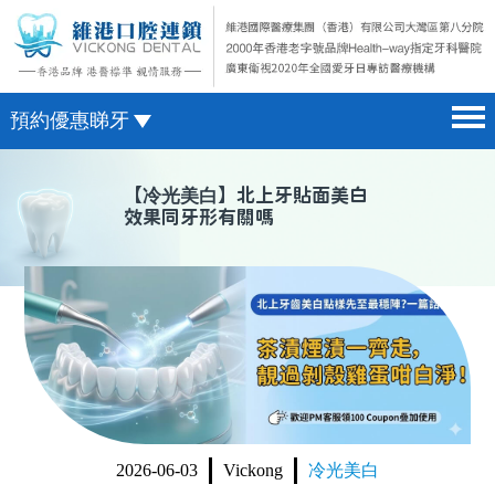
預約優惠睇牙
首頁 home page
澳門電話預約
【
冷光美白
】北上牙貼面美白
效果同牙形有關嗎
醫院簡介 hospital introduction
微信預約
醫生介紹 doctor introduction
WhatsApp預約
醫療新聞 medical news
種植牙 dental implant
箍牙 orthodontics
收費標準 change standard
2026-06-03
Vickong
冷光美白