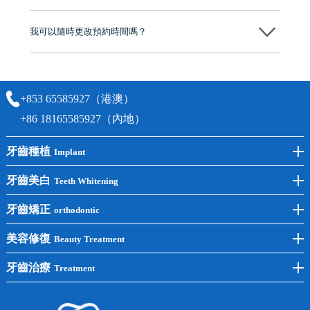
可以。維港口腔會按照當日匯率轉算收取費用，而匯率會及時告知客人
我可以隨時更改預約時間嗎？
可以，請盡早通過wechat或whatsapp聯絡我們，告知我們你原本預約的
時間及資料，並且重新預約的日期及時段
+853 65585927（港澳）
+86 18165585927（內地）
牙齒種植
Implant
前牙種植
牙齒美白
Teeth Whitening
後牙種植
冷光美白
牙齒矯正
orthodontic
單顆種植
洗牙
牙齒矯正
美容修復
Beauty Treatment
半口種植
黃黑牙
兒童矯正
全瓷牙
牙齒治療
Treatment
全口種植
四環素牙
隱形矯正
牙缺失
蛀牙補牙