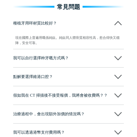
常見問題
種植牙用咩材質比較好？
現在國際上普遍用嘅係純鈦。純鈦同人體骨質相容性高，愈合得快又穩
陣，安全可靠。
我可以自行選擇种牙嘅方式嗎？
可以～醫生會先幫你進行CT SCAN檢查、評估骨量，再根據你嘅口腔情
況、預算、期望，提供多種種植方案比你參考及選擇，並告知詳細的流
點解要選擇維港口腔？
程及費用，未開始實際治療服務前，不會收取任何費用
維港口腔踐行「醫道濟世」的大學校訓，各分院匯聚來自香港、內地的
博士碩士高資歷牙醫，十七年穩定開診。榮獲「2024香港企業領袖品
假如我在 CT 掃描後不接受報價，我將會被收費嗎？？
牌」、「2025香港企業領袖品牌」，是諾貝爾種植系統全球放心植牙中
心，香港新城電台與廣東衛視推薦品牌
不會！只要未開始實際服務之前，你不會被收取任何費用。
至今已服務超過三十個國家和地區的顧客，受到粵港澳大灣區及周邊城
市市民極高的口碑評價及信任推薦 珠海、深圳設有八大分院，香港亦設
治療過程中，會出現額外加價的情況嗎？
有咨詢及服務保障中心，有任何問題都可以隨時預約免費咨詢，讓人十
分放心
不會，治療前我們會詳細說明治療方案及對應的價錢，顧客同意並簽字
後，我們才會正式進行診療服務
我可以透過港幣支付費用嗎？