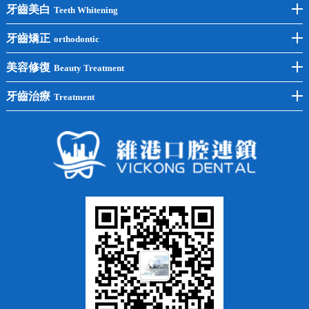
前牙種植
牙齒美白
Teeth Whitening
後牙種植
冷光美白
牙齒矯正
orthodontic
單顆種植
洗牙
牙齒矯正
美容修復
Beauty Treatment
半口種植
黃黑牙
兒童矯正
全瓷牙
牙齒治療
Treatment
全口種植
四環素牙
隱形矯正
牙缺失
蛀牙補牙
常見問題
齙牙
鑲牙
智齒
牙貼面
牙列不齊
烤瓷牙
牙齦出血
地包天
義齒
拔牙
牙周炎
根管治療