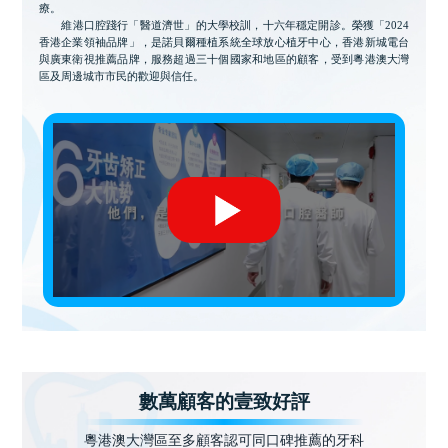
療。
維港口腔踐行「醫道濟世」的大學校訓，十六年穩定開診。榮獲「2024
香港企業領袖品牌」，是諾貝爾種植系統全球放心植牙中心，香港新城電台
與廣東衛視推薦品牌，服務超過三十個國家和地區的顧客，受到粵港澳大灣
區及周邊城市市民的歡迎與信任。
數萬顧客的壹致好評
粵港澳大灣區至多顧客認可同口碑推薦的牙科