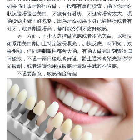
如果喺正規牙醫地方做，一般都有事前檢查，睇下你牙齒
狀況適唔適合美白、牙龈有冇發炎、牙縫會唔會太大。呢
啲檢驗步驟唔好忽略，因為牙齒如果本身已經磨損或者有
蛀牙，就算劑量唔高，都可能令到牙齒好敏感。
另一方面，唔少人選擇做光感或者冷光美白。呢種技
術系用美白劑加上特定波長嘅光，加快反應。時間短，效
果明顯，但同時刺激性都會大啲。有啲人做完即刻覺得陣
陣酸軟，不過一兩日後就會好返。醫生通常會預先幫你塗
防敏劑，或者建議你用抗敏感牙膏幫手減輕不適感。
不過要留意，敏感程度每個