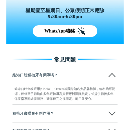
星期壹至星期日、公眾假期正常應診
9:30am-6:30pm
WhatsApp聯絡
常見問題
維港口腔種植牙有保障嗎？
維港口腔全程選用如Nobel、Osstem等國際知名大品牌植體，物料均可溯
源，種植牙手術均由多年經驗嘅高資曆牙醫團隊負責，並提供術後多年
保養指導同維護服務，確保種完之後穩定、耐用又安心。
種植牙會唔會有副作用？
维港口腔種植術前會有專家醫生評估且出具植牙方案，術中使用微創植
牙設備進行微創操作，能有效減少創傷，並且都為高資曆專家醫生操