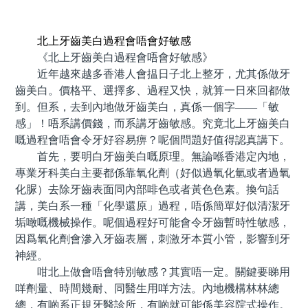
預約牙醫 contact us
北上牙齒美白過程會唔會好敏感
《北上牙齒美白過程會唔會好敏感》
近年越來越多香港人會揾日子北上整牙，尤其係做牙
齒美白。價格平、選擇多、過程又快，就算一日來回都做
到。但系，去到內地做牙齒美白，真係一個字——「敏
感」！唔系講價錢，而系講牙齒敏感。究竟北上牙齒美白
嘅過程會唔會令牙好容易痹？呢個問題好值得認真講下。
首先，要明白牙齒美白嘅原理。無論喺香港定內地，
專業牙科美白主要都係靠氧化劑（好似過氧化氫或者過氧
化脲）去除牙齒表面同內部啡色或者黃色色素。換句話
講，美白系一種「化學還原」過程，唔係簡單好似清潔牙
垢噉嘅機械操作。呢個過程好可能會令牙齒暫時性敏感，
因爲氧化劑會滲入牙齒表層，刺激牙本質小管，影響到牙
神經。
咁北上做會唔會特別敏感？其實唔一定。關鍵要睇用
咩劑量、時間幾耐、同醫生用咩方法。內地機構林林總
總，有啲系正規牙醫診所，有啲就可能係美容院式操作。