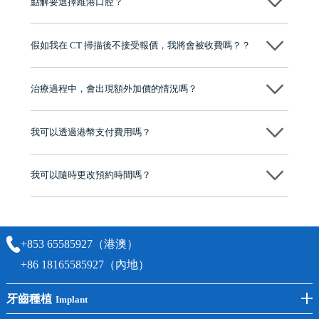
點解要選擇維港口腔？
作，會最大化避免一切副作用。
維港口腔踐行「醫道濟世」的大學校訓，各分院匯聚來自香港、內地的
博士碩士高資歷牙醫，十七年穩定開診。榮獲「2024香港企業領袖品
假如我在 CT 掃描後不接受報價，我將會被收費嗎？？
牌」、「2025香港企業領袖品牌」，是諾貝爾種植系統全球放心植牙中
心，香港新城電台與廣東衛視推薦品牌
不會！只要未開始實際服務之前，你不會被收取任何費用。
至今已服務超過三十個國家和地區的顧客，受到粵港澳大灣區及周邊城
市市民極高的口碑評價及信任推薦 珠海、深圳設有八大分院，香港亦設
治療過程中，會出現額外加價的情況嗎？
有咨詢及服務保障中心，有任何問題都可以隨時預約免費咨詢，讓人十
分放心
不會，治療前我們會詳細說明治療方案及對應的價錢，顧客同意並簽字
後，我們才會正式進行診療服務
我可以透過港幣支付費用嗎？
可以。維港口腔會按照當日匯率轉算收取費用，而匯率會及時告知客人
我可以隨時更改預約時間嗎？
可以，請盡早通過wechat或whatsapp聯絡我們，告知我們你原本預約的
時間及資料，並且重新預約的日期及時段
+853 65585927（港澳）
+86 18165585927（內地）
牙齒種植
Implant