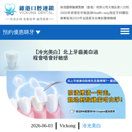
預約優惠睇牙
首頁 home page
澳門電話預約
【
冷光美白
】北上牙齒美白過
程會唔會好敏感
醫院簡介 hospital introduction
微信預約
醫生介紹 doctor introduction
WhatsApp預約
醫療新聞 medical news
種植牙 dental implant
箍牙 orthodontics
收費標準 change standard
2026-06-03
Vickong
冷光美白