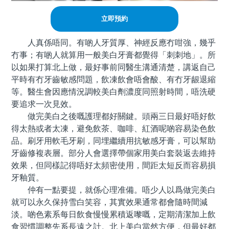
立即預約
人真係唔同。有啲人牙質厚、神經反應冇咁強，幾乎
冇事；有啲人就算用一般美白牙膏都覺得「刺刺地」。所
以如果打算北上做，最好事前同醫生溝通清楚，講返自己
平時有冇牙齒敏感問題，飲凍飲會唔會酸、有冇牙龈退縮
等。醫生會因應情況調較美白劑濃度同照射時間，唔洗硬
要追求一次見效。
做完美白之後嘅護理都好關鍵。頭兩三日最好唔好飲
得太熱或者太凍，避免飲茶、咖啡、紅酒呢啲容易染色飲
品。刷牙用軟毛牙刷，同埋繼續用抗敏感牙膏，可以幫助
牙齒修複表層。部分人會選擇帶個家用美白套裝返去維持
效果，但同樣記得唔好太頻密使用，間距太短反而容易損
牙釉質。
仲有一點要提，就係心理准備。唔少人以爲做完美白
就可以永久保持雪白笑容，其實效果通常都會隨時間減
淡。啲色素系每日飲食慢慢累積返嚟嘅，定期清潔加上飲
食習慣調整先系長遠之計。北上美白當然方便，但最好都