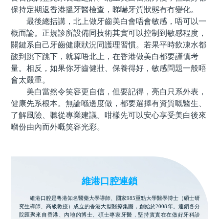
保持定期返香港搵牙醫檢查，睇嚇牙質狀態有冇變化。
最後總括講，北上做牙齒美白會唔會敏感，唔可以一
概而論。正規診所設備同技術其實可以控制到敏感程度，
關鍵系自己牙齒健康狀況同護理習慣。若果平時飲凍水都
酸到跳下跳下，就算唔北上，在香港做美白都要謹慎考
量。相反，如果你牙齒健壯、保養得好，敏感問題一般唔
會太嚴重。
美白當然令笑容更自信，但要記得，亮白只系外表，
健康先系根本。無論喺邊度做，都要選擇有資質嘅醫生、
了解風險、聽從專業建議。咁樣先可以安心享受美白後來
嗰份由內而外嘅笑容光彩。
維港口腔連鎖
維港口腔是粵港知名醫藥大學導師、國家985重點大學醫學博士（碩士研
究生導師、高級教授）成立的香港大型醫療集團，創始於2008年。連鎖各分
院匯聚來自香港、內地的博士、碩士專家牙醫，堅持實實在在做好牙科診