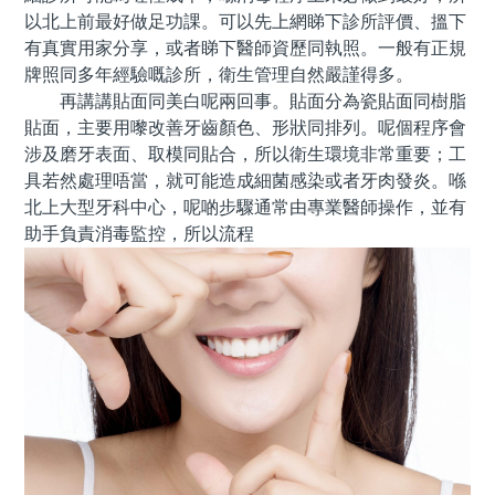
以北上前最好做足功課。可以先上網睇下診所評價、搵下
有真實用家分享，或者睇下醫師資歷同執照。一般有正規
牌照同多年經驗嘅診所，衛生管理自然嚴謹得多。
再講講貼面同美白呢兩回事。貼面分為瓷貼面同樹脂
貼面，主要用嚟改善牙齒顏色、形狀同排列。呢個程序會
涉及磨牙表面、取模同貼合，所以衛生環境非常重要；工
具若然處理唔當，就可能造成細菌感染或者牙肉發炎。喺
北上大型牙科中心，呢啲步驟通常由專業醫師操作，並有
助手負責消毒監控，所以流程