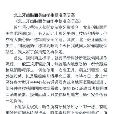
預約牙醫 contact us
北上牙齒貼面美白衛生標准高唔高
《北上牙齒貼面美白衛生標准高唔高》
近年唔少香港人都開始留意牙齒美容，尤其係貼面同
美白呢兩個項目。有人話北上整牙平啲，技術都唔差；但
亦有人擔心衛生標準同安全問題。其實，北上做牙齒貼面
美白，到底啲衛生標準高唔高？今日我就同大家傾嚇呢個
話題，讓大家了解清楚先再決定。
首先，講到衛生標準，就要睇牙科診所嘅設備同操作
流程。一般正規牙醫診所，無論喺內地定香港，都會跟嚴
格嘅消毒程序走，例如使用一次性工具、獨立消毒室、紫
外線殺菌、以及醫療級別嘅手套口罩。今時今日，北上地
區好多大型牙科中心都有通過國家或者地區嘅醫療認證，
部分仲會標榜同國際標準看齊，例如 ISO 認證或者採用進
口消毒儀器。換句話講，只要你揀對地方，衛生安全係有
一定保障。
不過講返現實，唔係所有牙科診所水平都一樣。有啲
細診所可能為咗慳成本，喺消毒程序上未必做到最好，所