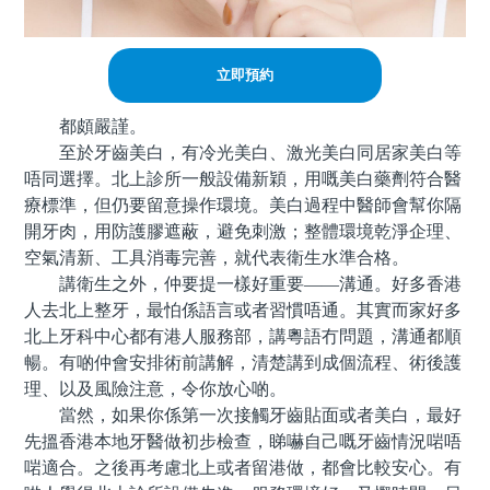
立即預約
都頗嚴謹。
至於牙齒美白，有冷光美白、激光美白同居家美白等
唔同選擇。北上診所一般設備新穎，用嘅美白藥劑符合醫
療標準，但仍要留意操作環境。美白過程中醫師會幫你隔
開牙肉，用防護膠遮蔽，避免刺激；整體環境乾淨企理、
空氣清新、工具消毒完善，就代表衛生水準合格。
講衛生之外，仲要提一樣好重要——溝通。好多香港
人去北上整牙，最怕係語言或者習慣唔通。其實而家好多
北上牙科中心都有港人服務部，講粵語冇問題，溝通都順
暢。有啲仲會安排術前講解，清楚講到成個流程、術後護
理、以及風險注意，令你放心啲。
當然，如果你係第一次接觸牙齒貼面或者美白，最好
先搵香港本地牙醫做初步檢查，睇嚇自己嘅牙齒情況啱唔
啱適合。之後再考慮北上或者留港做，都會比較安心。有