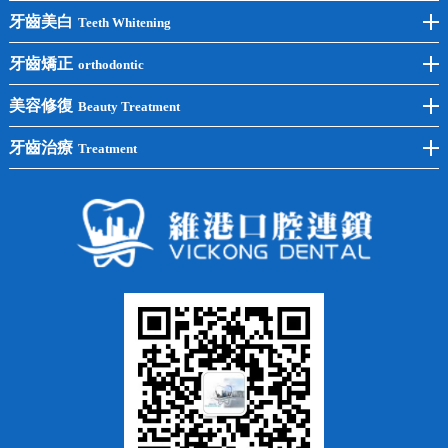
前牙種植
牙齒美白
Teeth Whitening
後牙種植
冷光美白
牙齒矯正
orthodontic
單顆種植
洗牙
牙齒矯正
美容修復
Beauty Treatment
半口種植
黃黑牙
兒童矯正
全瓷牙
牙齒治療
Treatment
全口種植
四環素牙
隱形矯正
牙缺失
蛀牙補牙
常見問題
齙牙
鑲牙
智齒
牙貼面
牙列不齊
烤瓷牙
牙齦出血
地包天
義齒
拔牙
牙周炎
根管治療