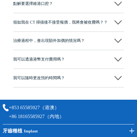
點解要選擇維港口腔？
程及費用，未開始實際治療服務前，不會收取任何費用
維港口腔踐行「醫道濟世」的大學校訓，各分院匯聚來自香港、內地的
博士碩士高資歷牙醫，十七年穩定開診。榮獲「2024香港企業領袖品
假如我在 CT 掃描後不接受報價，我將會被收費嗎？？
牌」、「2025香港企業領袖品牌」，是諾貝爾種植系統全球放心植牙中
心，香港新城電台與廣東衛視推薦品牌
不會！只要未開始實際服務之前，你不會被收取任何費用。
至今已服務超過三十個國家和地區的顧客，受到粵港澳大灣區及周邊城
市市民極高的口碑評價及信任推薦 珠海、深圳設有八大分院，香港亦設
治療過程中，會出現額外加價的情況嗎？
有咨詢及服務保障中心，有任何問題都可以隨時預約免費咨詢，讓人十
分放心
不會，治療前我們會詳細說明治療方案及對應的價錢，顧客同意並簽字
後，我們才會正式進行診療服務
我可以透過港幣支付費用嗎？
可以。維港口腔會按照當日匯率轉算收取費用，而匯率會及時告知客人
我可以隨時更改預約時間嗎？
可以，請盡早通過wechat或whatsapp聯絡我們，告知我們你原本預約的
時間及資料，並且重新預約的日期及時段
+853 65585927（港澳）
+86 18165585927（內地）
牙齒種植
Implant