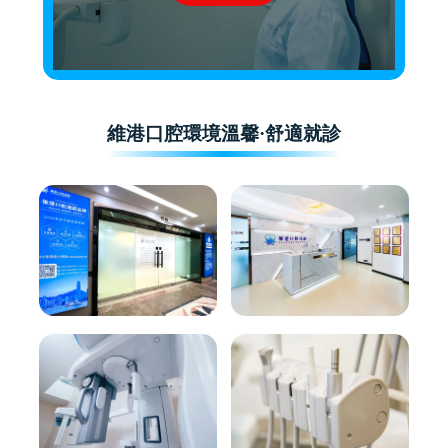
維港口腔環境溫馨·舒適就診