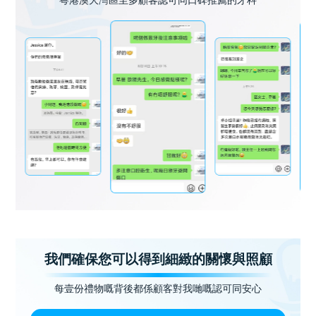
粵港澳大灣區至多顧客認可同口碑推薦的牙科
我們確保您可以得到細緻的關懷與照顧
每壹份禮物嘅背後都係顧客對我哋嘅認可同安心