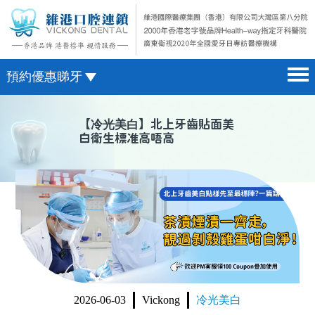
預約優惠睇牙
首頁 home page
澳門電話預約
【
冷光美白
】北上牙齒貼面美
白衛生標准高唔高
醫院簡介 hospital introduction
微信預約
醫生介紹 doctor introduction
WhatsApp預約
醫療新聞 medical news
種植牙 dental implant
箍牙 orthodontics
收費標準 change standard
2026-06-03
Vickong
冷光美白