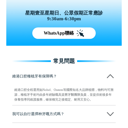
星期壹至星期日、公眾假期正常應診
9:30am-6:30pm
WhatsApp聯絡
常見問題
維港口腔種植牙有保障嗎？
維港口腔全程選用如Nobel、Osstem等國際知名大品牌植體，物料均可溯
源，種植牙手術均由多年經驗嘅高資曆牙醫團隊負責，並提供術後多年
保養指導同維護服務，確保種完之後穩定、耐用又安心。
我可以自行選擇种牙嘅方式嗎？
可以～醫生會先幫你進行CT SCAN檢查、評估骨量，再根據你嘅口腔情
況、預算、期望，提供多種種植方案比你參考及選擇，並告知詳細的流