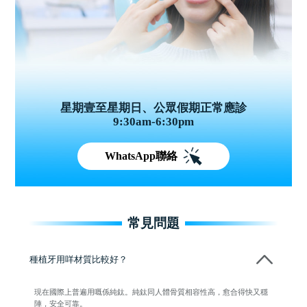
星期壹至星期日、公眾假期正常應診
9:30am-6:30pm
WhatsApp聯絡
常見問題
種植牙用咩材質比較好？
現在國際上普遍用嘅係純鈦。純鈦同人體骨質相容性高，愈合得快又穩
陣，安全可靠。