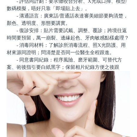
- 評估同計劃：要求做咬合分析、X光或口掃、模型/
數碼模擬，唔好只靠「即場貼上去」。
- 溝通語言：廣東話/普通話表達審美細節要夠清楚，
顏色、透明度、形態要講實。
- 復診安排：貼片需要試戴、調整、覆診；跨境往返
時間要預留，萬一崩裂、邊緣起色、牙肉敏感點樣處理？
- 消毒同材料：了解診所消毒流程、照X光防護、用
材來源同證明；問清楚是否同一位醫生全程跟進。
- 同意書同紀錄：程序風險、磨牙範圍、可替代方
案、術後指引要白紙黑字；保留相片紀錄方便之後跟