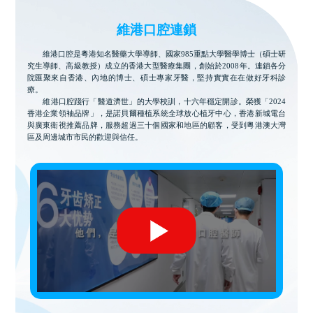
維港口腔連鎖
維港口腔是粵港知名醫藥大學導師、國家985重點大學醫學博士（碩士研
究生導師、高級教授）成立的香港大型醫療集團，創始於2008年。連鎖各分
院匯聚來自香港、內地的博士、碩士專家牙醫，堅持實實在在做好牙科診
療。
維港口腔踐行「醫道濟世」的大學校訓，十六年穩定開診。榮獲「2024
香港企業領袖品牌」，是諾貝爾種植系統全球放心植牙中心，香港新城電台
與廣東衛視推薦品牌，服務超過三十個國家和地區的顧客，受到粵港澳大灣
區及周邊城市市民的歡迎與信任。