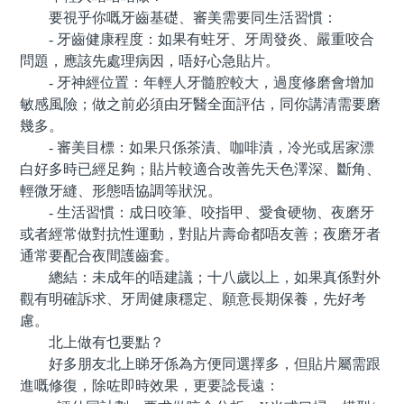
要視乎你嘅牙齒基礎、審美需要同生活習慣：
- 牙齒健康程度：如果有蛀牙、牙周發炎、嚴重咬合
問題，應該先處理病因，唔好心急貼片。
- 牙神經位置：年輕人牙髓腔較大，過度修磨會增加
敏感風險；做之前必須由牙醫全面評估，同你講清需要磨
幾多。
- 審美目標：如果只係茶漬、咖啡漬，冷光或居家漂
白好多時已經足夠；貼片較適合改善先天色澤深、斷角、
輕微牙縫、形態唔協調等狀況。
- 生活習慣：成日咬筆、咬指甲、愛食硬物、夜磨牙
或者經常做對抗性運動，對貼片壽命都唔友善；夜磨牙者
通常要配合夜間護齒套。
總結：未成年的唔建議；十八歲以上，如果真係對外
觀有明確訴求、牙周健康穩定、願意長期保養，先好考
慮。
北上做有乜要點？
好多朋友北上睇牙係為方便同選擇多，但貼片屬需跟
進嘅修復，除咗即時效果，更要諗長遠：