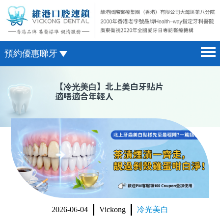
預約優惠睇牙
首頁 home page
澳門電話預約
【
冷光美白
】北上美白牙貼片
適唔適合年輕人
醫院簡介 hospital introduction
微信預約
醫生介紹 doctor introduction
WhatsApp預約
醫療新聞 medical news
種植牙 dental implant
箍牙 orthodontics
收費標準 change standard
2026-06-04
Vickong
冷光美白