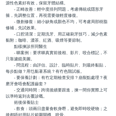
源性色素好有效，保留牙體結構。
- 正畸改善：輕中度排列問題，考慮傳統或隱形牙
箍，先調整位置，再視需要做輕度修復。
- 微創修復：細小缺角或顏色不均，可考慮局部樹脂
修補，先試效果。
- 口腔清潔：定期洗牙、用正確刷牙技巧，減少色素
黏附；咖啡、濃茶、紅酒、吸煙等要節制。
點樣揀診所同醫生
- 睇案例：要求睇真實前後相、影片、咬合標記，不
只靠濾鏡美圖。
- 問流程：由評估、設計、臨時貼片、到最終黏貼，
每步點做？用乜黏著系統？有冇色階試板。
- 要保養計劃：有冇定期檢查安排？崩裂點處理？夜
磨牙會唔會配護齒套？
- 交通同時間：跨境後續要跟進，揀一間你實際上可
以準時返到去覆診嘅。
術後保養貼士
- 飲食：頭兩日盡量食軟身嘢，避免即時咬硬物；之
後都唔好用貼片範圍開樽、咬骨。