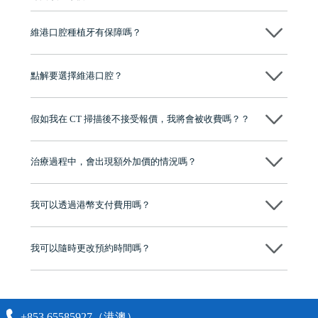
維港口腔種植牙有保障嗎？
維港口腔全程選用如Nobel、Osstem等國際知名大品牌植體，物料均可溯
源，種植牙手術均由多年經驗嘅高資曆牙醫團隊負責，並提供術後多年
點解要選擇維港口腔？
保養指導同維護服務，確保種完之後穩定、耐用又安心。
維港口腔踐行「醫道濟世」的大學校訓，各分院匯聚來自香港、內地的
博士碩士高資歷牙醫，十七年穩定開診。榮獲「2024香港企業領袖品
假如我在 CT 掃描後不接受報價，我將會被收費嗎？？
牌」、「2025香港企業領袖品牌」，是諾貝爾種植系統全球放心植牙中
心，香港新城電台與廣東衛視推薦品牌
不會！只要未開始實際服務之前，你不會被收取任何費用。
至今已服務超過三十個國家和地區的顧客，受到粵港澳大灣區及周邊城
市市民極高的口碑評價及信任推薦 珠海、深圳設有八大分院，香港亦設
治療過程中，會出現額外加價的情況嗎？
有咨詢及服務保障中心，有任何問題都可以隨時預約免費咨詢，讓人十
分放心
不會，治療前我們會詳細說明治療方案及對應的價錢，顧客同意並簽字
後，我們才會正式進行診療服務
我可以透過港幣支付費用嗎？
可以。維港口腔會按照當日匯率轉算收取費用，而匯率會及時告知客人
我可以隨時更改預約時間嗎？
可以，請盡早通過wechat或whatsapp聯絡我們，告知我們你原本預約的
時間及資料，並且重新預約的日期及時段
+853 65585927（港澳）