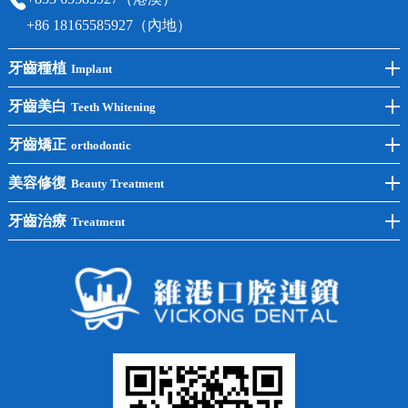
+86 18165585927（內地）
牙齒種植
Implant
前牙種植
牙齒美白
Teeth Whitening
後牙種植
冷光美白
牙齒矯正
orthodontic
單顆種植
洗牙
牙齒矯正
美容修復
Beauty Treatment
半口種植
黃黑牙
兒童矯正
全瓷牙
牙齒治療
Treatment
全口種植
四環素牙
隱形矯正
牙缺失
蛀牙補牙
常見問題
齙牙
鑲牙
智齒
牙貼面
牙列不齊
烤瓷牙
牙齦出血
地包天
義齒
拔牙
牙周炎