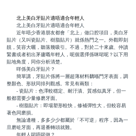
預約牙醫 contact us
北上美白牙貼片適唔適合年輕人
北上美白牙貼片適唔適合年輕人
近年唔少香港朋友都會「北上」做口腔項目，美白牙
貼片（又叫瓷貼片、樹脂貼片）就係熱門之一。外觀即刻
靚，笑容大曬，聽落幾吸引。不過，對於二十來歲、仲讀
緊書或者初出茅廬嘅年輕人，呢個選擇係咪啱呢？以下用
貼地角度，同你分析清楚。
咩係美白牙貼片？
簡單講，牙貼片係將一層超薄材料黐喺門牙表面，調
整顏色、形狀同排列觀感。常見有兩類：
- 瓷貼片：色澤較穩定、耐汙漬、質感似真牙，但一
般都需要少量修磨牙面。
- 樹脂貼片：即場塑形較快，修補彈性大，但較容易
著色同磨損。
無論邊種，多多少少都屬於「不可逆」程序，因為一
旦磨咗牙面，再退番轉頭就難。
年輕人啱唔啱做？