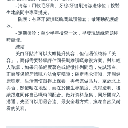
- 清潔：用軟毛牙刷、牙線/牙縫刷清潔邊緣位；按醫
生建議間中專業拋光。
- 防護：有磨牙習慣嘅晚間戴護齒套；做運動配護齒
器。
- 定期覆診：至少半年檢查一次，早發現邊緣問題即
時處理。
總結
美白牙貼片可以大幅提升笑容，但佢唔係純粹「美
容」，而係需要醫學評估同長期維護嘅修復方案。對年輕
人嚟講，如果只係輕度著色或輕微排列問題，先試漂白、
正畸等保留牙體嘅方法會更穩陣；確定需求清晰、牙周健
康穩定、生活習慣跟得上保養，再考慮做貼片。至於北上
與否，關鍵唔在地點，而在於醫生專業度、流程透明、後
續跟進同你自己嘅時間配合。做好資料蒐集，同牙醫深入
溝通，先至可以用最合適、最安全嘅方式，換嚟自然又耐
看的笑容。