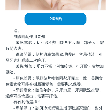
立即預約
進。
風險同副作用要知
- 敏感/酸軟：初期遇冷熱可能會有反應，部分人士需
時間適應。
- 邊緣問題：貼片邊緣如果處理唔好，容易積渣，引
發牙肉紅腫或二次蛀牙。
- 破裂/脫落：受力不當（例如咬殼、打牙骹）會增加
風險。
- 顏色差異：單顆貼片較難同鄰牙完全一致；長期食
色素食物可能令樹脂類變色，需要拋光保養。
- 牙齦變化：隨住年齡、刷牙力度、牙周狀況改變，
邊緣可能會露出，需要再評估。
有冇其他選擇？
- 專業漂白：診所冷光或醫生指導嘅居家漂白，對外