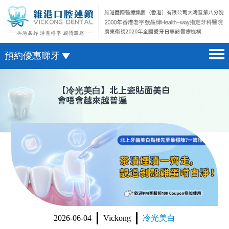
預約優惠睇牙
首頁 home page
澳門電話預約
【
冷光美白
】北上瓷貼面美白
會唔會越來越普遍
醫院簡介 hospital introduction
微信預約
醫生介紹 doctor introduction
WhatsApp預約
醫療新聞 medical news
種植牙 dental implant
箍牙 orthodontics
收費標準 change standard
2026-06-04
Vickong
冷光美白