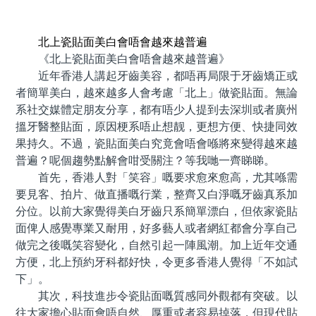
預約牙醫 contact us
北上瓷貼面美白會唔會越來越普遍
《北上瓷貼面美白會唔會越來越普遍》
近年香港人講起牙齒美容，都唔再局限于牙齒矯正或
者簡單美白，越來越多人會考慮「北上」做瓷貼面。無論
系社交媒體定朋友分享，都有唔少人提到去深圳或者廣州
搵牙醫整貼面，原因梗系唔止想靓，更想方便、快捷同效
果持久。不過，瓷貼面美白究竟會唔會喺將來變得越來越
普遍？呢個趨勢點解會咁受關注？等我哋一齊睇睇。
首先，香港人對「笑容」嘅要求愈來愈高，尤其喺需
要見客、拍片、做直播嘅行業，整齊又白淨嘅牙齒真系加
分位。以前大家覺得美白牙齒只系簡單漂白，但依家瓷貼
面俾人感覺專業又耐用，好多藝人或者網紅都會分享自己
做完之後嘅笑容變化，自然引起一陣風潮。加上近年交通
方便，北上預約牙科都好快，令更多香港人覺得「不如試
下」。
其次，科技進步令瓷貼面嘅質感同外觀都有突破。以
往大家擔心貼面會唔自然、厚重或者容易掉落，但現代貼