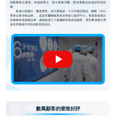
院匯聚來自香港、內地的博士、碩士專家牙醫，堅持實實在在做好牙科診
療。
維港口腔踐行「醫道濟世」的大學校訓，十六年穩定開診。榮獲「2024
香港企業領袖品牌」，是諾貝爾種植系統全球放心植牙中心，香港新城電台
與廣東衛視推薦品牌，服務超過三十個國家和地區的顧客，受到粵港澳大灣
區及周邊城市市民的歡迎與信任。
數萬顧客的壹致好評