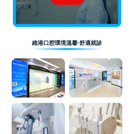
維港口腔環境溫馨·舒適就診