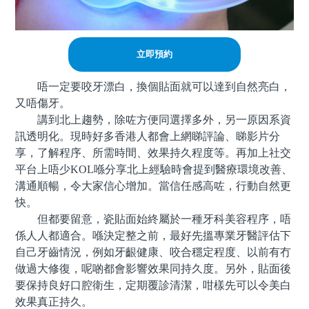
立即預約
唔一定要咬牙漂白，換個貼面就可以達到自然亮白，
又唔傷牙。
講到北上趨勢，除咗方便同選擇多外，另一原因系資
訊透明化。現時好多香港人都會上網睇評論、睇影片分
享，了解程序、所需時間、效果持久程度等。再加上社交
平台上唔少KOL喺分享北上經驗時會提到醫療環境改善、
溝通順暢，令大家信心增加。當信任感高咗，行動自然更
快。
但都要留意，瓷貼面始終屬於一種牙科美容程序，唔
係人人都適合。喺決定整之前，最好先搵專業牙醫評估下
自己牙齒情況，例如牙齦健康、咬合穩定程度、以前有冇
做過大修復，呢啲都會影響效果同持久度。另外，貼面後
要保持良好口腔衛生，定期覆診清潔，咁樣先可以令美白
效果真正持久。