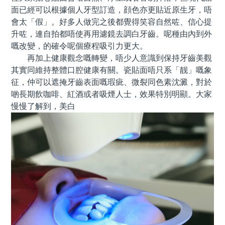
面已經可以根據個人牙型訂造，顔色亦更貼近原生牙，唔
會太「假」。好多人做完之後都覺得笑容自然咗、信心提
升咗，連自拍都唔使再用濾鏡去調白牙齒。呢種由內到外
嘅改變，的確令呢個療程吸引力更大。
再加上健康觀念嘅轉變，唔少人意識到保持牙齒美觀
其實同維持整體口腔健康有關。瓷貼面唔只系「靓」嘅象
征，仲可以遮掩牙齒表面嘅瑕疵、微裂同色素沈澱，對於
啲長期飲咖啡、紅酒或者吸煙人士，效果特別明顯。大家
慢慢了解到，美白