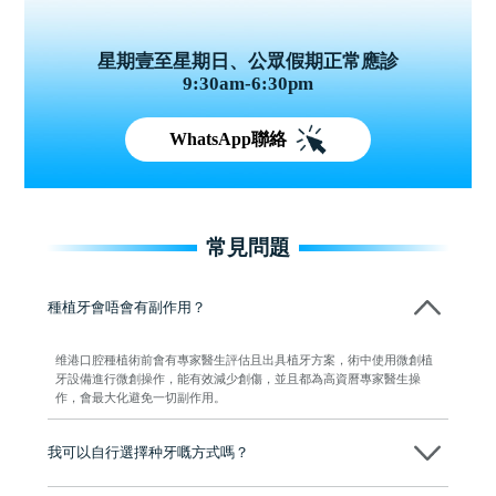
星期壹至星期日、公眾假期正常應診
9:30am-6:30pm
WhatsApp聯絡
常見問題
種植牙會唔會有副作用？
维港口腔種植術前會有專家醫生評估且出具植牙方案，術中使用微創植
牙設備進行微創操作，能有效減少創傷，並且都為高資曆專家醫生操
作，會最大化避免一切副作用。
我可以自行選擇种牙嘅方式嗎？
可以～醫生會先幫你進行CT SCAN檢查、評估骨量，再根據你嘅口腔情