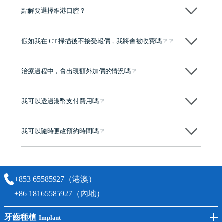
況、預算、期望，提供多種種植方案比你參考及選擇，並告知詳細的流
點解要選擇維港口腔？
程及費用，未開始實際治療服務前，不會收取任何費用
維港口腔踐行「醫道濟世」的大學校訓，各分院匯聚來自香港、內地的
博士碩士高資歷牙醫，十七年穩定開診。榮獲「2024香港企業領袖品
假如我在 CT 掃描後不接受報價，我將會被收費嗎？？
牌」、「2025香港企業領袖品牌」，是諾貝爾種植系統全球放心植牙中
心，香港新城電台與廣東衛視推薦品牌
不會！只要未開始實際服務之前，你不會被收取任何費用。
至今已服務超過三十個國家和地區的顧客，受到粵港澳大灣區及周邊城
市市民極高的口碑評價及信任推薦 珠海、深圳設有八大分院，香港亦設
治療過程中，會出現額外加價的情況嗎？
有咨詢及服務保障中心，有任何問題都可以隨時預約免費咨詢，讓人十
分放心
不會，治療前我們會詳細說明治療方案及對應的價錢，顧客同意並簽字
後，我們才會正式進行診療服務
我可以透過港幣支付費用嗎？
可以。維港口腔會按照當日匯率轉算收取費用，而匯率會及時告知客人
我可以隨時更改預約時間嗎？
可以，請盡早通過wechat或whatsapp聯絡我們，告知我們你原本預約的
時間及資料，並且重新預約的日期及時段
+853 65585927（港澳）
+86 18165585927（內地）
牙齒種植
Implant