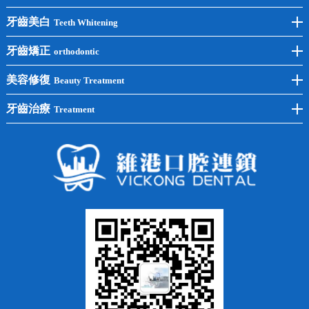
前牙種植
牙齒美白
Teeth Whitening
後牙種植
冷光美白
牙齒矯正
orthodontic
單顆種植
洗牙
牙齒矯正
美容修復
Beauty Treatment
半口種植
黃黑牙
兒童矯正
全瓷牙
牙齒治療
Treatment
全口種植
四環素牙
隱形矯正
牙缺失
蛀牙補牙
常見問題
齙牙
鑲牙
智齒
牙貼面
牙列不齊
烤瓷牙
牙齦出血
地包天
義齒
拔牙
牙周炎
根管治療