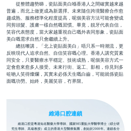
從整體趨勢睇，瓷貼面美白喺香港人之間確實越來越
普遍，而北上做更成為新選擇。未來隨住跨境醫療合作愈
趨成熟、服務標準化程度提高，呢個美容方法可能會變成
同剪頭髮、護膚一樣自然嘅習慣。畢竟，靚牙代表自信，
笑容代表態度，當大家越重視自己嘅外表同形象，瓷貼面
美白嘅需求自然只會繼續上升。
總括嚟講，「北上瓷貼面美白」唔只系一時潮流，更
反映現代人追求自然、自信笑容嘅心理。香港人講究質素
同安全，只要醫療水平穩定、技術成熟，呢個美容方式一
定會愈來愈多人接受。未來行街、返工、影相，你見到多
咗啲人笑得燦爛，其實未必係天生嘅白齒，可能就係瓷貼
面嘅功勞。始終，美麗笑容，冇界限。
維港口腔連鎖
維港口腔是粵港知名醫藥大學導師、國家985重點大學醫學博士（碩士研
究生導師、高級教授）成立的香港大型醫療集團，創始於2008年。連鎖各分