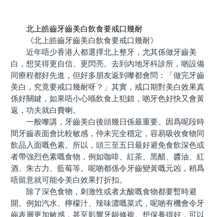
預約牙醫 contact us
北上皓齒牙齒美白飲食要戒口幾耐
《北上皓齒牙齒美白飲食要戒口幾耐》
近年唔少香港人都選擇北上整牙，尤其係做牙齒美
白，想笑得更自信、更閃亮。去到內地牙科診所，啲設備
同療程都好先進，但好多朋友返到嚟都會問：「做完牙齒
美白，究竟要戒口幾耐呀？」其實，戒口期對美白效果真
係好關鍵，如果唔小心喺飲食上犯錯，啲牙色好快又會黃
返，功夫就白費喇。
一般嚟講，牙齒美白後頭幾日係最重要。因爲呢段時
間牙齒表面會比較敏感，仲未完全穩定，容易吸收食物同
飲品入面嘅色素。所以，頭三至五日最好避免食飲深色或
者帶強烈色素嘅食物，例如咖啡、紅茶、黑醋、醬油、紅
酒、朱古力、藍莓等。呢啲都係令牙齒變黃嘅元凶，稍爲
唔留意就可能令美白效果打折扣。
除了深色食物，刺激性或者太酸嘅食物都要暫時避
開。例如汽水、檸檬汁、辣味濃嘅菜式，呢啲有機會令牙
齒表層更加敏感，甚至影響牙龈修複。想保養得好，可以