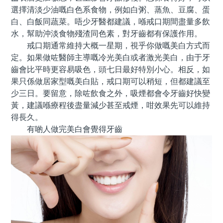
選擇清淡少油嘅白色系食物，例如白粥、蒸魚、豆腐、蛋
白、白飯同蔬菜。唔少牙醫都建議，喺戒口期間盡量多飲
水，幫助沖淡食物殘渣同色素，對牙齒都有保護作用。
戒口期通常維持大概一星期，視乎你做嘅美白方式而
定。如果做咗醫師主導嘅冷光美白或者激光美白，由于牙
齒會比平時更容易吸色，頭七日最好特別小心。相反，如
果只係做居家型嘅美白貼，戒口期可以稍短，但都建議至
少三日。要留意，除咗飲食之外，吸煙都會令牙齒好快變
黃，建議喺療程後盡量減少甚至戒煙，咁效果先可以維持
得長久。
有啲人做完美白會覺得牙齒