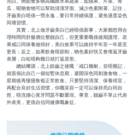
亮白。例如食多啲高纖維水果蔬菜，如蘋果、芹菜、青
瓜，呢啲食物可以幫助清潔牙面、減少色素附著。記住，
牙齒美白唔係一勞永逸，要日常持續保護，避免過度染色
同壞習慣。
其實，北上做牙齒美白已經唔係新事，大家都想用合
理時間同舒服價位整靓自己，但更重要嘅係後期護理。若
果戒口同保養做得好，美白效果可以維持半年至一年甚至
更長；反之，如果飲食唔節制，啲色素好快又會堆返牙齒
表層，白咗唔夠幾日就打返原形。
總結嚟講，北上皓齒之後嘅「戒口幾耐」並唔難記，
就當係比自己一個短暫休息期，避開深色同刺激食物，一
星期後再慢慢恢複正常飲食。只要堅持清潔、保養得宜，
再配合良好生活習慣，你嘅笑容一定可以保持亮白同自
然，唔洗擔心黃牙問題不斷重現。畢竟，靓齒不單止代表
外表美，更係自信同健康嘅象征。