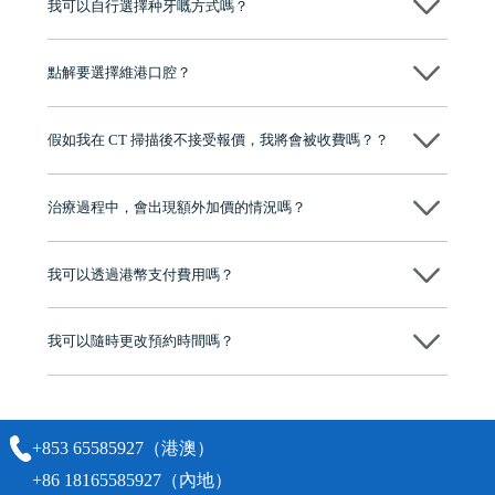
我可以自行選擇种牙嘅方式嗎？
可以～醫生會先幫你進行CT SCAN檢查、評估骨量，再根據你嘅口腔情
況、預算、期望，提供多種種植方案比你參考及選擇，並告知詳細的流
點解要選擇維港口腔？
程及費用，未開始實際治療服務前，不會收取任何費用
維港口腔踐行「醫道濟世」的大學校訓，各分院匯聚來自香港、內地的
博士碩士高資歷牙醫，十七年穩定開診。榮獲「2024香港企業領袖品
假如我在 CT 掃描後不接受報價，我將會被收費嗎？？
牌」、「2025香港企業領袖品牌」，是諾貝爾種植系統全球放心植牙中
心，香港新城電台與廣東衛視推薦品牌
不會！只要未開始實際服務之前，你不會被收取任何費用。
至今已服務超過三十個國家和地區的顧客，受到粵港澳大灣區及周邊城
市市民極高的口碑評價及信任推薦 珠海、深圳設有八大分院，香港亦設
治療過程中，會出現額外加價的情況嗎？
有咨詢及服務保障中心，有任何問題都可以隨時預約免費咨詢，讓人十
分放心
不會，治療前我們會詳細說明治療方案及對應的價錢，顧客同意並簽字
後，我們才會正式進行診療服務
我可以透過港幣支付費用嗎？
可以。維港口腔會按照當日匯率轉算收取費用，而匯率會及時告知客人
我可以隨時更改預約時間嗎？
可以，請盡早通過wechat或whatsapp聯絡我們，告知我們你原本預約的
時間及資料，並且重新預約的日期及時段
+853 65585927（港澳）
+86 18165585927（內地）