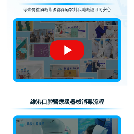
每壹份禮物嘅背後都係顧客對我哋嘅認可同安心
維港口腔醫療級器械消毒流程