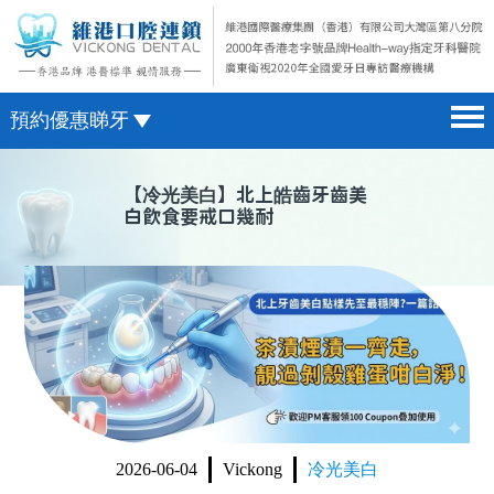
預約優惠睇牙
首頁 home page
澳門電話預約
【
冷光美白
】北上皓齒牙齒美
白飲食要戒口幾耐
醫院簡介 hospital introduction
微信預約
醫生介紹 doctor introduction
WhatsApp預約
醫療新聞 medical news
種植牙 dental implant
箍牙 orthodontics
收費標準 change standard
2026-06-04
Vickong
冷光美白