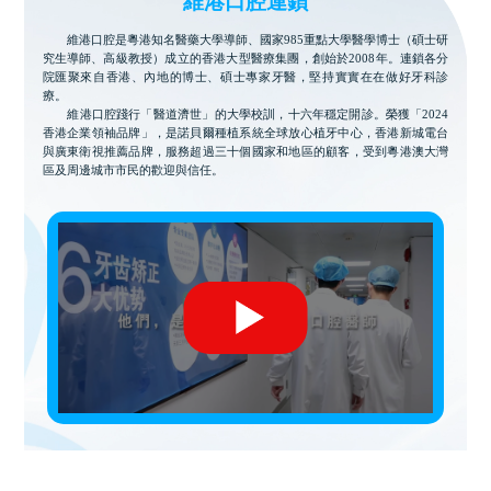
維港口腔連鎖
維港口腔是粵港知名醫藥大學導師、國家985重點大學醫學博士（碩士研
究生導師、高級教授）成立的香港大型醫療集團，創始於2008年。連鎖各分
院匯聚來自香港、內地的博士、碩士專家牙醫，堅持實實在在做好牙科診
療。
維港口腔踐行「醫道濟世」的大學校訓，十六年穩定開診。榮獲「2024
香港企業領袖品牌」，是諾貝爾種植系統全球放心植牙中心，香港新城電台
與廣東衛視推薦品牌，服務超過三十個國家和地區的顧客，受到粵港澳大灣
區及周邊城市市民的歡迎與信任。