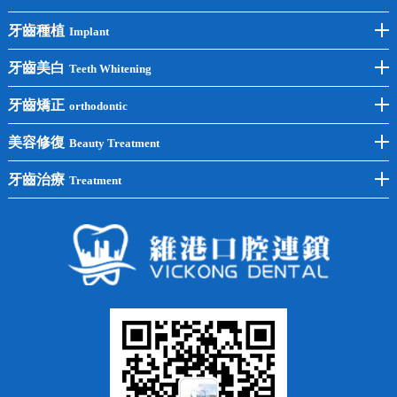
牙齒種植
Implant
前牙種植
牙齒美白
Teeth Whitening
後牙種植
冷光美白
牙齒矯正
orthodontic
單顆種植
洗牙
牙齒矯正
美容修復
Beauty Treatment
半口種植
黃黑牙
兒童矯正
全瓷牙
牙齒治療
Treatment
全口種植
四環素牙
隱形矯正
牙缺失
蛀牙補牙
常見問題
齙牙
鑲牙
智齒
牙貼面
牙列不齊
烤瓷牙
牙齦出血
地包天
義齒
拔牙
牙周炎
根管治療