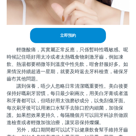
立即預約
輕微酸痛，其實屬正常反應，只係暫時性嘅敏感。呢
時候記住唔好用太冷或者太熱嘅食物刺激牙齒，例如凍
飲、熱湯都要稍微等到溫度中性先飲，咁會舒服好多。如
果情況持續超過一星期，就要及時返去牙科檢查，確保牙
齒冇其他問題。
講到保養，唔少人忽略日常清潔嘅重要性。美白後要
保持好嘅刷牙習慣，每日最少刷兩次，用美白牙膏或者溫
和牙膏都可以，但唔好用太強磨砂成分，以免刮傷牙面。
每次刷牙後可以用漱口水幫手去除口腔內細菌，加強保
護。如果想效果更持久，每隔幾個月可以回牙科診所做跟
進檢查或者輕微加強治療，讓笑容保持燦爛。
另外，戒口期間都可以試下以健康飲食幫手維持牙齒