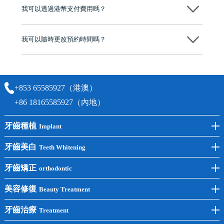
後，我們才會正式進行診療服務
我可以透過港幣支付費用嗎？
可以。維港口腔會按照當日匯率轉算收取費用，而匯率會及時告知客人
我可以隨時更改預約時間嗎？
可以，請盡早通過wechat或whatsapp聯絡我們，告知我們你原本預約的
時間及資料，並且重新預約的日期及時段
+853 65585927（港澳）
+86 18165585927（內地）
牙齒種植
Implant
前牙種植
牙齒美白
Teeth Whitening
後牙種植
冷光美白
牙齒矯正
orthodontic
單顆種植
洗牙
牙齒矯正
美容修復
Beauty Treatment
半口種植
黃黑牙
兒童矯正
全瓷牙
牙齒治療
Treatment
全口種植
四環素牙