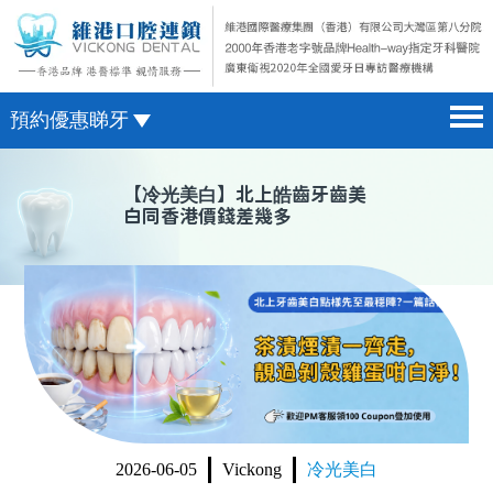
預約優惠睇牙
首頁 home page
澳門電話預約
【
冷光美白
】北上皓齒牙齒美
白同香港價錢差幾多
醫院簡介 hospital introduction
微信預約
醫生介紹 doctor introduction
WhatsApp預約
醫療新聞 medical news
種植牙 dental implant
箍牙 orthodontics
收費標準 change standard
2026-06-05
Vickong
冷光美白