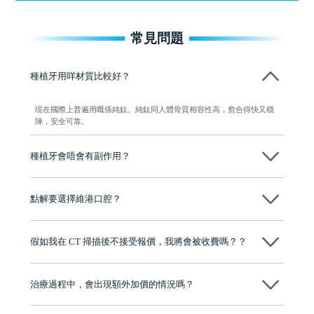
常見問題
種植牙用咩材質比較好？
現在國際上普遍用嘅係純鈦。純鈦同人體骨質相容性高，愈合得快又穩
陣，安全可靠。
種植牙會唔會有副作用？
维港口腔種植術前會有專家醫生評估且出具植牙方案，術中使用微創植
牙設備進行微創操作，能有效減少創傷，並且都為高資曆專家醫生操
點解要選擇維港口腔？
作，會最大化避免一切副作用。
維港口腔踐行「醫道濟世」的大學校訓，各分院匯聚來自香港、內地的
博士碩士高資歷牙醫，十七年穩定開診。榮獲「2024香港企業領袖品
假如我在 CT 掃描後不接受報價，我將會被收費嗎？？
牌」、「2025香港企業領袖品牌」，是諾貝爾種植系統全球放心植牙中
心，香港新城電台與廣東衛視推薦品牌
不會！只要未開始實際服務之前，你不會被收取任何費用。
至今已服務超過三十個國家和地區的顧客，受到粵港澳大灣區及周邊城
市市民極高的口碑評價及信任推薦 珠海、深圳設有八大分院，香港亦設
治療過程中，會出現額外加價的情況嗎？
有咨詢及服務保障中心，有任何問題都可以隨時預約免費咨詢，讓人十
分放心
不會，治療前我們會詳細說明治療方案及對應的價錢，顧客同意並簽字