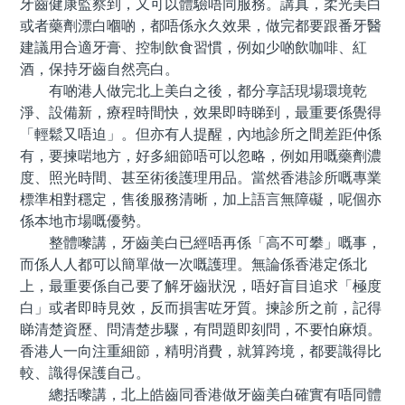
牙齒健康監察到，又可以體驗唔同服務。講真，柔光美白
或者藥劑漂白嗰啲，都唔係永久效果，做完都要跟番牙醫
建議用合適牙膏、控制飲食習慣，例如少啲飲咖啡、紅
酒，保持牙齒自然亮白。
有啲港人做完北上美白之後，都分享話現場環境乾
淨、設備新，療程時間快，效果即時睇到，最重要係覺得
「輕鬆又唔迫」。但亦有人提醒，內地診所之間差距仲係
有，要揀啱地方，好多細節唔可以忽略，例如用嘅藥劑濃
度、照光時間、甚至術後護理用品。當然香港診所嘅專業
標準相對穩定，售後服務清晰，加上語言無障礙，呢個亦
係本地市場嘅優勢。
整體嚟講，牙齒美白已經唔再係「高不可攀」嘅事，
而係人人都可以簡單做一次嘅護理。無論係香港定係北
上，最重要係自己要了解牙齒狀況，唔好盲目追求「極度
白」或者即時見效，反而損害咗牙質。揀診所之前，記得
睇清楚資歷、問清楚步驟，有問題即刻問，不要怕麻煩。
香港人一向注重細節，精明消費，就算跨境，都要識得比
較、識得保護自己。
總括嚟講，北上皓齒同香港做牙齒美白確實有唔同體