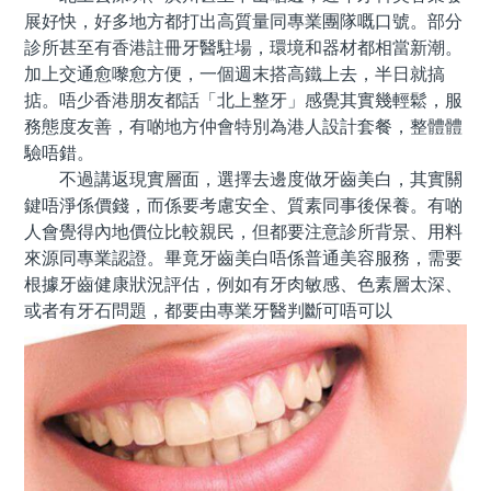
展好快，好多地方都打出高質量同專業團隊嘅口號。部分
診所甚至有香港註冊牙醫駐場，環境和器材都相當新潮。
加上交通愈嚟愈方便，一個週末搭高鐵上去，半日就搞
掂。唔少香港朋友都話「北上整牙」感覺其實幾輕鬆，服
務態度友善，有啲地方仲會特別為港人設計套餐，整體體
驗唔錯。
不過講返現實層面，選擇去邊度做牙齒美白，其實關
鍵唔淨係價錢，而係要考慮安全、質素同事後保養。有啲
人會覺得內地價位比較親民，但都要注意診所背景、用料
來源同專業認證。畢竟牙齒美白唔係普通美容服務，需要
根據牙齒健康狀況評估，例如有牙肉敏感、色素層太深、
或者有牙石問題，都要由專業牙醫判斷可唔可以