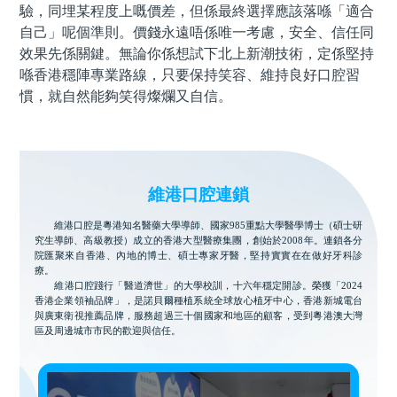
驗，同埋某程度上嘅價差，但係最終選擇應該落喺「適合
自己」呢個準則。價錢永遠唔係唯一考慮，安全、信任同
效果先係關鍵。無論你係想試下北上新潮技術，定係堅持
喺香港穩陣專業路線，只要保持笑容、維持良好口腔習
慣，就自然能夠笑得燦爛又自信。
維港口腔連鎖
維港口腔是粵港知名醫藥大學導師、國家985重點大學醫學博士（碩士研
究生導師、高級教授）成立的香港大型醫療集團，創始於2008年。連鎖各分
院匯聚來自香港、內地的博士、碩士專家牙醫，堅持實實在在做好牙科診
療。
維港口腔踐行「醫道濟世」的大學校訓，十六年穩定開診。榮獲「2024
香港企業領袖品牌」，是諾貝爾種植系統全球放心植牙中心，香港新城電台
與廣東衛視推薦品牌，服務超過三十個國家和地區的顧客，受到粵港澳大灣
區及周邊城市市民的歡迎與信任。