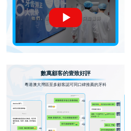
數萬顧客的壹致好評
粵港澳大灣區至多顧客認可同口碑推薦的牙科