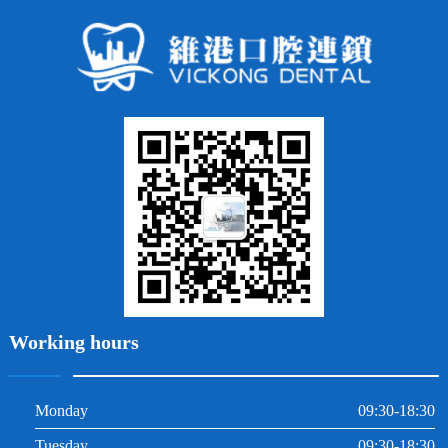
隱形矯正
牙缺失
蛀牙補牙
常見問題
齙牙
鑲牙
智齒
牙貼面
牙列不齊
烤瓷牙
牙齦出血
地包天
義齒
拔牙
牙周炎
根管治療
Working hours
Monday
09:30-18:30
Tuesday
09:30-18:30