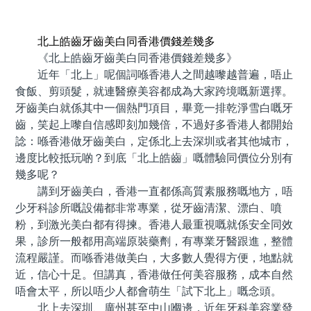
預約牙醫 contact us
北上皓齒牙齒美白同香港價錢差幾多
《北上皓齒牙齒美白同香港價錢差幾多》
近年「北上」呢個詞喺香港人之間越嚟越普遍，唔止
食飯、剪頭髮，就連醫療美容都成為大家跨境嘅新選擇。
牙齒美白就係其中一個熱門項目，畢竟一排乾淨雪白嘅牙
齒，笑起上嚟自信感即刻加幾倍，不過好多香港人都開始
諗：喺香港做牙齒美白，定係北上去深圳或者其他城市，
邊度比較抵玩啲？到底「北上皓齒」嘅體驗同價位分別有
幾多呢？
講到牙齒美白，香港一直都係高質素服務嘅地方，唔
少牙科診所嘅設備都非常專業，從牙齒清潔、漂白、噴
粉，到激光美白都有得揀。香港人最重視嘅就係安全同效
果，診所一般都用高端原裝藥劑，有專業牙醫跟進，整體
流程嚴謹。而喺香港做美白，大多數人覺得方便，地點就
近，信心十足。但講真，香港做任何美容服務，成本自然
唔會太平，所以唔少人都會萌生「試下北上」嘅念頭。
北上去深圳、廣州甚至中山嗰邊，近年牙科美容業發