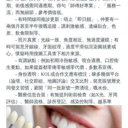
期、術後感覺同適應期。得句「師傅好專業」、「服務一
流」而無細節，參考價值低。
- 有時間線同複診更新：唔止「即日靓」，仲要有一
兩個月甚至半年後嘅追蹤，講刺激敏感、邊緣貼合、色
差、飲食限制等。
- 照片真實：光線一致、角度相近、無過度濾鏡；有
時可留意牙龈線、牙面紋理，過度平滑似渲染圖就要戒
心。懷疑時用搜圖工具查下相片來源。
- 肯講缺點：例如初期冷熱敏感、咬合適應、口腔衛
生要點。如果篇篇都零痛零敏感零代價，多數系宣傳。
- 身份透明：KOL或合作文應有標注；睇多幾個平台
（論壇、社交群組、地圖評論）交叉比對，留意賬號曆史
同發文習慣，避開「同一批新號一齊湧現」嘅水份。
- 醫療信息合規：有無提到術前檢查（如X光、牙周
評估）、醫師資格、診所登記、感染控制等。越系專