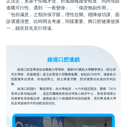
正決定，系基于你嘅牙況、對風險嘅接受程度、同跨境跟
進嘅可行性。遇到「一夜變身」、「保證無副作用」、
「包你滿意」之類誇張字眼，理性拉閘。穩陣做功課、面
診溝通清楚、比時間去考慮，同樣重要。將口腔健康放第
一，靓笑容先至行得遠。
維港口腔連鎖
維港口腔是粵港知名醫藥大學導師、國家985重點大學醫學博士（碩士研
究生導師、高級教授）成立的香港大型醫療集團，創始於2008年。連鎖各分
院匯聚來自香港、內地的博士、碩士專家牙醫，堅持實實在在做好牙科診
療。
維港口腔踐行「醫道濟世」的大學校訓，十六年穩定開診。榮獲「2024
香港企業領袖品牌」，是諾貝爾種植系統全球放心植牙中心，香港新城電台
與廣東衛視推薦品牌，服務超過三十個國家和地區的顧客，受到粵港澳大灣
區及周邊城市市民的歡迎與信任。