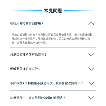
常見問題
種植牙會唔會有副作用？
维港口腔種植術前會有專家醫生評估且出具植牙方案，術中使用微創植
牙設備進行微創操作，能有效減少創傷，並且都為高資曆專家醫生操
作，會最大化避免一切副作用。
維港口腔種植牙有保障嗎？
維港口腔全程選用如Nobel、Osstem等國際知名大品牌植體，物料均可溯
源，種植牙手術均由多年經驗嘅高資曆牙醫團隊負責，並提供術後多年
點解要選擇維港口腔？
保養指導同維護服務，確保種完之後穩定、耐用又安心。
維港口腔踐行「醫道濟世」的大學校訓，各分院匯聚來自香港、內地的
博士碩士高資歷牙醫，十七年穩定開診。榮獲「2024香港企業領袖品
假如我在 CT 掃描後不接受報價，我將會被收費嗎？？
牌」、「2025香港企業領袖品牌」，是諾貝爾種植系統全球放心植牙中
心，香港新城電台與廣東衛視推薦品牌
不會！只要未開始實際服務之前，你不會被收取任何費用。
至今已服務超過三十個國家和地區的顧客，受到粵港澳大灣區及周邊城
市市民極高的口碑評價及信任推薦 珠海、深圳設有八大分院，香港亦設
治療過程中，會出現額外加價的情況嗎？
有咨詢及服務保障中心，有任何問題都可以隨時預約免費咨詢，讓人十
分放心
不會，治療前我們會詳細說明治療方案及對應的價錢，顧客同意並簽字