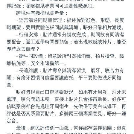
擇記錄；呢啲都系專業同可追溯性嘅象征。
跨境仲有幾樣現實考量：
- 語言溝通同期望管理：描述你對顔色、形態、長度
嘅期望，要用實體色板同試戴溝通，唔好只靠相片濾鏡。
- 行程安排：貼片通常分幾次完成，期間飲食同清潔
要配合，返工返學時間要預留；若出現敏感或掉片，能否
即時返去處理？
- 衛生同設備：留意診所對器械消毒、拍片檢查、隔
離措施等，安全永遠擺第一。
- 長遠維護：貼片壽命與清潔習慣、磨牙、咬合力有
關；有磨牙習慣可能需要護齒托，平日要勤做洗牙同複
查。
唔好忽視自己口腔基礎狀況：如果有牙周炎、蛀牙未
處理、咬合問題未穩，直接上貼片只會揠苗助長。好多可
信嘅案例都會先處理牙周衛生、先做保守美白或矯正，再
評估是否真系需要貼片。多聽兩三個專業意見，唔好一錘
定音。
最後，網民評價係一面鏡，幫你縮窄選擇範圍；但真