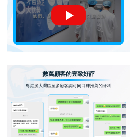
數萬顧客的壹致好評
粵港澳大灣區至多顧客認可同口碑推薦的牙科