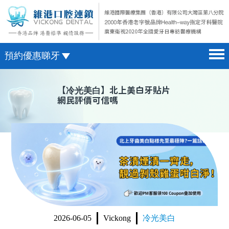
預約優惠睇牙
首頁 home page
澳門電話預約
【
冷光美白
】北上美白牙貼片
網民評價可信嗎
醫院簡介 hospital introduction
微信預約
醫生介紹 doctor introduction
WhatsApp預約
醫療新聞 medical news
種植牙 dental implant
箍牙 orthodontics
收費標準 change standard
2026-06-05
Vickong
冷光美白