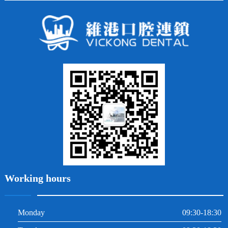
四環素牙
隱形矯正
牙缺失
蛀牙補牙
常見問題
齙牙
鑲牙
智齒
牙貼面
牙列不齊
烤瓷牙
牙齦出血
地包天
義齒
拔牙
牙周炎
根管治療
Working hours
Monday
09:30-18:30