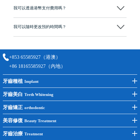
後，我們才會正式進行診療服務
我可以透過港幣支付費用嗎？
可以。維港口腔會按照當日匯率轉算收取費用，而匯率會及時告知客人
我可以隨時更改預約時間嗎？
可以，請盡早通過wechat或whatsapp聯絡我們，告知我們你原本預約的
時間及資料，並且重新預約的日期及時段
+853 65585927（港澳）
+86 18165585927（內地）
牙齒種植
Implant
前牙種植
牙齒美白
Teeth Whitening
後牙種植
冷光美白
牙齒矯正
orthodontic
單顆種植
洗牙
牙齒矯正
美容修復
Beauty Treatment
半口種植
黃黑牙
兒童矯正
全瓷牙
牙齒治療
Treatment
全口種植