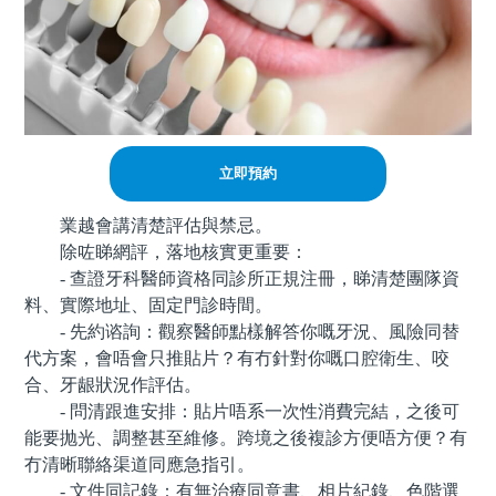
立即預約
業越會講清楚評估與禁忌。
除咗睇網評，落地核實更重要：
- 查證牙科醫師資格同診所正規注冊，睇清楚團隊資
料、實際地址、固定門診時間。
- 先約谘詢：觀察醫師點樣解答你嘅牙況、風險同替
代方案，會唔會只推貼片？有冇針對你嘅口腔衛生、咬
合、牙龈狀況作評估。
- 問清跟進安排：貼片唔系一次性消費完結，之後可
能要抛光、調整甚至維修。跨境之後複診方便唔方便？有
冇清晰聯絡渠道同應急指引。
- 文件同記錄：有無治療同意書、相片紀錄、色階選