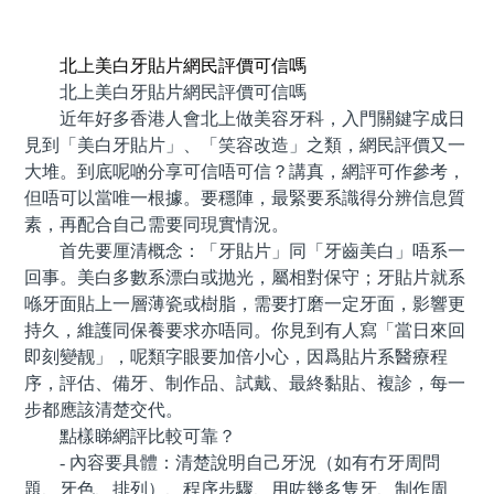
預約牙醫 contact us
北上美白牙貼片網民評價可信嗎
北上美白牙貼片網民評價可信嗎
近年好多香港人會北上做美容牙科，入門關鍵字成日
見到「美白牙貼片」、「笑容改造」之類，網民評價又一
大堆。到底呢啲分享可信唔可信？講真，網評可作參考，
但唔可以當唯一根據。要穩陣，最緊要系識得分辨信息質
素，再配合自己需要同現實情況。
首先要厘清概念：「牙貼片」同「牙齒美白」唔系一
回事。美白多數系漂白或抛光，屬相對保守；牙貼片就系
喺牙面貼上一層薄瓷或樹脂，需要打磨一定牙面，影響更
持久，維護同保養要求亦唔同。你見到有人寫「當日來回
即刻變靓」，呢類字眼要加倍小心，因爲貼片系醫療程
序，評估、備牙、制作品、試戴、最終黏貼、複診，每一
步都應該清楚交代。
點樣睇網評比較可靠？
- 內容要具體：清楚說明自己牙況（如有冇牙周問
題、牙色、排列）、程序步驟、用咗幾多隻牙、制作周