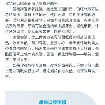
你塑造出呢個正面形象嘅好助手。
最後講返保養建議。雖然瓷貼面耐用，但唔代表可以
忽略清潔。每日正常刷牙、使用牙線、定期洗牙都係必
要。唔好用牙齒咬硬物，例如開瓶蓋或者咬筆；有啲人習
慣夜晚磨牙，牙醫可能會建議戴上護牙套，避免磨損。保
持良好習慣，瓷貼面效果先可以長期穩定。
整體嚟講，北上做美白瓷質貼面嘅優勢喺於技術成
熟、效果自然、耐用穩定、服務貼心，最重要係能夠為人
帶嚟自信同笑容。喺追求美學同健康並重嘅今日社會，瓷
貼面唔單止係外表改變，更係一種生活態度——敢笑、愛
笑、笑得更美。
如果你都想提升形象、改善牙齒外觀，不妨了解下北
上瓷貼面嘅最新技術，搵返屬於你最自然、最耀眼嘅笑
容。
維港口腔連鎖