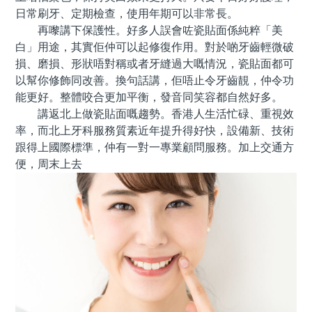
日常刷牙、定期檢查，使用年期可以非常長。
再嚟講下保護性。好多人誤會咗瓷貼面係純粹「美
白」用途，其實佢仲可以起修復作用。對於啲牙齒輕微破
損、磨損、形狀唔對稱或者牙縫過大嘅情況，瓷貼面都可
以幫你修飾同改善。換句話講，佢唔止令牙齒靚，仲令功
能更好。整體咬合更加平衡，發音同笑容都自然好多。
講返北上做瓷貼面嘅趨勢。香港人生活忙碌、重視效
率，而北上牙科服務質素近年提升得好快，設備新、技術
跟得上國際標準，仲有一對一專業顧問服務。加上交通方
便，周末上去