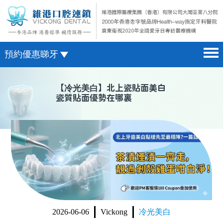
預約優惠睇牙
首頁 home page
澳門電話預約
【
冷光美白
】北上瓷貼面美白
瓷質貼面優勢在哪裏
醫院簡介 hospital introduction
微信預約
醫生介紹 doctor introduction
WhatsApp預約
醫療新聞 medical news
種植牙 dental implant
箍牙 orthodontics
收費標準 change standard
2026-06-06
Vickong
冷光美白