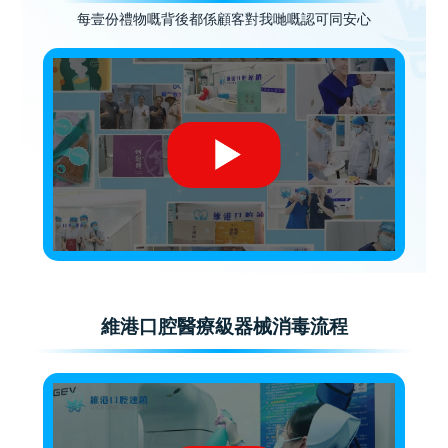
每壹份禮物嘅背後都係顧客對我哋嘅認可同安心
維港口腔醫療級器械消毒流程