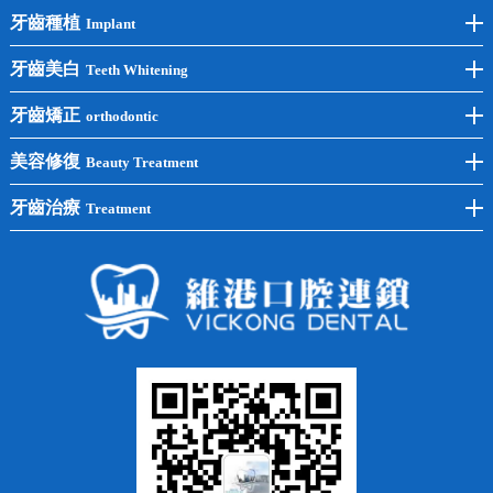
牙齒種植
Implant
前牙種植
牙齒美白
Teeth Whitening
後牙種植
冷光美白
牙齒矯正
orthodontic
單顆種植
洗牙
牙齒矯正
美容修復
Beauty Treatment
半口種植
黃黑牙
兒童矯正
全瓷牙
牙齒治療
Treatment
全口種植
四環素牙
隱形矯正
牙缺失
蛀牙補牙
常見問題
齙牙
鑲牙
智齒
牙貼面
牙列不齊
烤瓷牙
牙齦出血
地包天
義齒
拔牙
牙周炎
根管治療