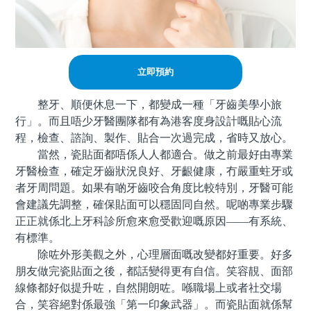
立即預約
整牙、順便休息一下，都變成一種「牙齒美學小旅
行」。而且唔少牙醫團隊都有為港客度身設計嘅貼心流
程，檢查、諮詢、製作、貼合一次過完成，省時又放心。
當然，瓷貼面都唔係人人都適合。做之前最好由專業
牙醫檢查，確定牙齒狀況良好、牙齦健康，冇嚴重蛀牙或
者牙周問題。如果有啲牙齒咬合角度比較特別，牙醫可能
會建議先調整，確保貼面可以穩固同自然。呢啲專業步驟
正正就係北上牙科診所愈來愈受歡迎嘅原因——有系統、
有標準。
除咗外形美觀之外，心理層面嘅改變都好重要。好多
朋友做完瓷貼面之後，都話變得更有自信。笑容靚、面部
線條都好似提升咗，自然開朗咗。喺職場上或者社交場
合，笑容絕對係最強「第一印象武器」。而瓷貼面就係幫