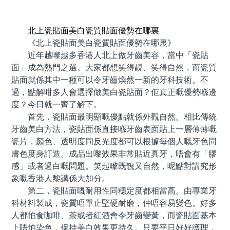
預約牙醫 contact us
北上瓷貼面美白瓷質貼面優勢在哪裏
《北上瓷貼面美白瓷質貼面優勢在哪裏》
近年越嚟越多香港人北上做牙齒美容，當中「瓷貼
面」成為熱門之選。大家都想笑得靚、笑得自然，而瓷質
貼面就係其中一種可以令牙齒煥然一新的牙科技術。不
過，點解咁多人會選擇做美白瓷貼面？佢真正嘅優勢喺邊
度？今日就一齊了解下。
首先，瓷貼面最明顯嘅優點就係外觀自然。相比傳統
牙齒美白方法，瓷貼面係直接喺牙齒表面貼上一層薄薄嘅
瓷片，顏色、透明度同反光度都可以根據每個人嘅牙色同
膚色度身訂造。成品出嚟效果非常貼近真牙，唔會有「膠
感」或者過白嘅問題。笑起嚟既靚又自然，呢點對講究形
象嘅香港人黎講係大加分。
第二，瓷貼面嘅耐用性同穩定度都相當高。由專業牙
科材料製成，瓷質唔單止堅硬耐磨，仲唔容易變色。好多
人都怕食咖啡、茶或者紅酒會令牙齒變黃，而瓷貼面基本
上唔怕染色，保持美白效果更持久。只要平日好好護理，