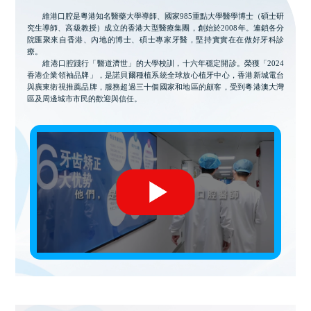
維港口腔是粵港知名醫藥大學導師、國家985重點大學醫學博士（碩士研
究生導師、高級教授）成立的香港大型醫療集團，創始於2008年。連鎖各分
院匯聚來自香港、內地的博士、碩士專家牙醫，堅持實實在在做好牙科診
療。
維港口腔踐行「醫道濟世」的大學校訓，十六年穩定開診。榮獲「2024
香港企業領袖品牌」，是諾貝爾種植系統全球放心植牙中心，香港新城電台
與廣東衛視推薦品牌，服務超過三十個國家和地區的顧客，受到粵港澳大灣
區及周邊城市市民的歡迎與信任。