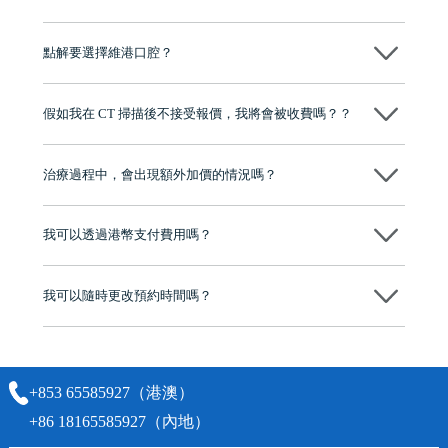
維港口腔全程選用如Nobel、Osstem等國際知名大品牌植體，物料均可溯
源，種植牙手術均由多年經驗嘅高資曆牙醫團隊負責，並提供術後多年
點解要選擇維港口腔？
保養指導同維護服務，確保種完之後穩定、耐用又安心。
維港口腔踐行「醫道濟世」的大學校訓，各分院匯聚來自香港、內地的
博士碩士高資歷牙醫，十七年穩定開診。榮獲「2024香港企業領袖品
假如我在 CT 掃描後不接受報價，我將會被收費嗎？？
牌」、「2025香港企業領袖品牌」，是諾貝爾種植系統全球放心植牙中
心，香港新城電台與廣東衛視推薦品牌
不會！只要未開始實際服務之前，你不會被收取任何費用。
至今已服務超過三十個國家和地區的顧客，受到粵港澳大灣區及周邊城
市市民極高的口碑評價及信任推薦 珠海、深圳設有八大分院，香港亦設
治療過程中，會出現額外加價的情況嗎？
有咨詢及服務保障中心，有任何問題都可以隨時預約免費咨詢，讓人十
分放心
不會，治療前我們會詳細說明治療方案及對應的價錢，顧客同意並簽字
後，我們才會正式進行診療服務
我可以透過港幣支付費用嗎？
可以。維港口腔會按照當日匯率轉算收取費用，而匯率會及時告知客人
我可以隨時更改預約時間嗎？
可以，請盡早通過wechat或whatsapp聯絡我們，告知我們你原本預約的
時間及資料，並且重新預約的日期及時段
+853 65585927（港澳）
+86 18165585927（內地）