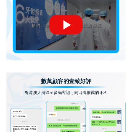
數萬顧客的壹致好評
粵港澳大灣區至多顧客認可同口碑推薦的牙科