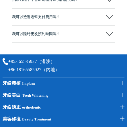
有咨詢及服務保障中心，有任何問題都可以隨時預約免費咨詢，讓人十
分放心
不會，治療前我們會詳細說明治療方案及對應的價錢，顧客同意並簽字
後，我們才會正式進行診療服務
我可以透過港幣支付費用嗎？
可以。維港口腔會按照當日匯率轉算收取費用，而匯率會及時告知客人
我可以隨時更改預約時間嗎？
可以，請盡早通過wechat或whatsapp聯絡我們，告知我們你原本預約的
時間及資料，並且重新預約的日期及時段
+853 65585927（港澳）
+86 18165585927（內地）
牙齒種植
Implant
前牙種植
牙齒美白
Teeth Whitening
後牙種植
冷光美白
牙齒矯正
orthodontic
單顆種植
洗牙
牙齒矯正
美容修復
Beauty Treatment
半口種植