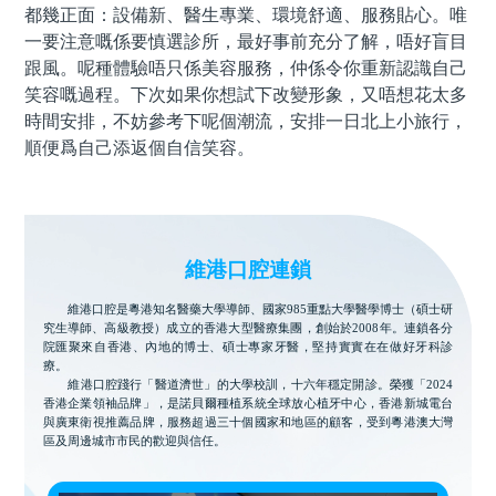
都幾正面：設備新、醫生專業、環境舒適、服務貼心。唯
一要注意嘅係要慎選診所，最好事前充分了解，唔好盲目
跟風。呢種體驗唔只係美容服務，仲係令你重新認識自己
笑容嘅過程。下次如果你想試下改變形象，又唔想花太多
時間安排，不妨參考下呢個潮流，安排一日北上小旅行，
順便爲自己添返個自信笑容。
維港口腔連鎖
維港口腔是粵港知名醫藥大學導師、國家985重點大學醫學博士（碩士研
究生導師、高級教授）成立的香港大型醫療集團，創始於2008年。連鎖各分
院匯聚來自香港、內地的博士、碩士專家牙醫，堅持實實在在做好牙科診
療。
維港口腔踐行「醫道濟世」的大學校訓，十六年穩定開診。榮獲「2024
香港企業領袖品牌」，是諾貝爾種植系統全球放心植牙中心，香港新城電台
與廣東衛視推薦品牌，服務超過三十個國家和地區的顧客，受到粵港澳大灣
區及周邊城市市民的歡迎與信任。