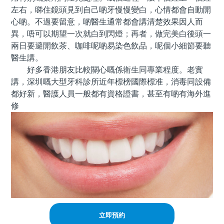
左右，睇住鏡頭見到自己啲牙慢慢變白，心情都會自動開
心啲。不過要留意，啲醫生通常都會講清楚效果因人而
異，唔可以期望一次就白到閃燈；再者，做完美白後頭一
兩日要避開飲茶、咖啡呢啲易染色飲品，呢個小細節要聽
醫生講。
好多香港朋友比較關心嘅係衛生同專業程度。老實
講，深圳嘅大型牙科診所近年標榜國際標准，消毒同設備
都好新，醫護人員一般都有資格證書，甚至有啲有海外進
修
立即預約