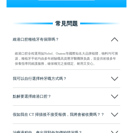
常見問題
維港口腔種植牙有保障嗎？
維港口腔全程選用如Nobel、Osstem等國際知名大品牌植體，物料均可溯
源，種植牙手術均由多年經驗嘅高資曆牙醫團隊負責，並提供術後多年
保養指導同維護服務，確保種完之後穩定、耐用又安心。
我可以自行選擇种牙嘅方式嗎？
可以～醫生會先幫你進行CT SCAN檢查、評估骨量，再根據你嘅口腔情
況、預算、期望，提供多種種植方案比你參考及選擇，並告知詳細的流
點解要選擇維港口腔？
程及費用，未開始實際治療服務前，不會收取任何費用
維港口腔踐行「醫道濟世」的大學校訓，各分院匯聚來自香港、內地的
博士碩士高資歷牙醫，十七年穩定開診。榮獲「2024香港企業領袖品
假如我在 CT 掃描後不接受報價，我將會被收費嗎？？
牌」、「2025香港企業領袖品牌」，是諾貝爾種植系統全球放心植牙中
心，香港新城電台與廣東衛視推薦品牌
不會！只要未開始實際服務之前，你不會被收取任何費用。
至今已服務超過三十個國家和地區的顧客，受到粵港澳大灣區及周邊城
市市民極高的口碑評價及信任推薦 珠海、深圳設有八大分院，香港亦設
治療過程中，會出現額外加價的情況嗎？