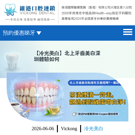
預約優惠睇牙
首頁 home page
澳門電話預約
【
冷光美白
】北上牙齒美白深
圳體驗如何
醫院簡介 hospital introduction
微信預約
醫生介紹 doctor introduction
WhatsApp預約
醫療新聞 medical news
種植牙 dental implant
箍牙 orthodontics
收費標準 change standard
2026-06-06
Vickong
冷光美白