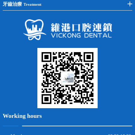
黃黑牙
兒童矯正
全瓷牙
牙齒治療
Treatment
全口種植
四環素牙
隱形矯正
牙缺失
蛀牙補牙
常見問題
齙牙
鑲牙
智齒
牙貼面
牙列不齊
烤瓷牙
牙齦出血
地包天
義齒
拔牙
牙周炎
根管治療
Working hours