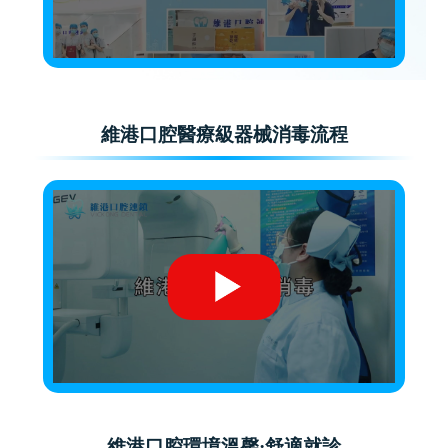
維港口腔醫療級器械消毒流程
維港口腔環境溫馨·舒適就診