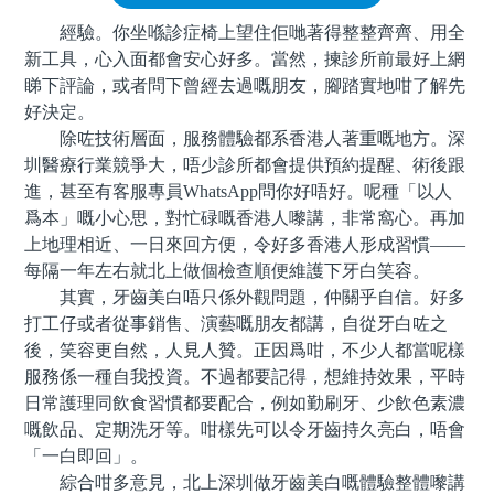
經驗。你坐喺診症椅上望住佢哋著得整整齊齊、用全
新工具，心入面都會安心好多。當然，揀診所前最好上網
睇下評論，或者問下曾經去過嘅朋友，腳踏實地咁了解先
好決定。
除咗技術層面，服務體驗都系香港人著重嘅地方。深
圳醫療行業競爭大，唔少診所都會提供預約提醒、術後跟
進，甚至有客服專員WhatsApp問你好唔好。呢種「以人
爲本」嘅小心思，對忙碌嘅香港人嚟講，非常窩心。再加
上地理相近、一日來回方便，令好多香港人形成習慣——
每隔一年左右就北上做個檢查順便維護下牙白笑容。
其實，牙齒美白唔只係外觀問題，仲關乎自信。好多
打工仔或者從事銷售、演藝嘅朋友都講，自從牙白咗之
後，笑容更自然，人見人贊。正因爲咁，不少人都當呢樣
服務係一種自我投資。不過都要記得，想維持效果，平時
日常護理同飲食習慣都要配合，例如勤刷牙、少飲色素濃
嘅飲品、定期洗牙等。咁樣先可以令牙齒持久亮白，唔會
「一白即回」。
綜合咁多意見，北上深圳做牙齒美白嘅體驗整體嚟講