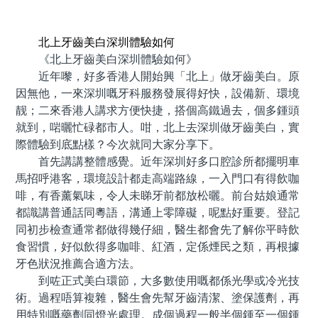
預約牙醫 contact us
北上牙齒美白深圳體驗如何
《北上牙齒美白深圳體驗如何》
近年嚟，好多香港人開始興「北上」做牙齒美白。原
因無他，一來深圳嘅牙科服務發展得好快，設備新、環境
靓；二來香港人講求方便快捷，搭個高鐵過去，個多鍾頭
就到，啱曬忙碌都市人。咁，北上去深圳做牙齒美白，實
際體驗到底點樣？今次就同大家分享下。
首先講講整體感覺。近年深圳好多口腔診所都擺明車
馬招呼港客，環境設計都走高端路線，一入門口有得飲咖
啡，有香薰氣味，令人未睇牙前都放松曬。前台姑娘通常
都識講普通話同粵語，溝通上零障礙，呢點好重要。登記
同初步檢查通常都做得幾仔細，醫生都會先了解你平時飲
食習慣，好似飲得多咖啡、紅酒，定係煙民之類，再根據
牙色狀況推薦合適方法。
到咗正式美白環節，大多數使用嘅都係光學或冷光技
術。過程唔算複雜，醫生會先幫牙齒清潔、塗保護劑，再
用特別嘅藥劑同燈光處理。成個過程一般半個鍾至一個鍾