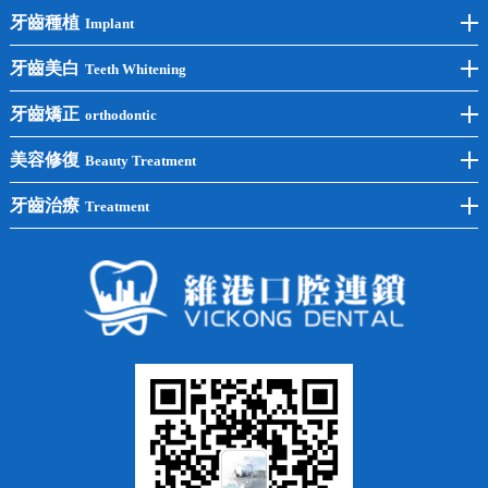
牙齒種植
Implant
前牙種植
牙齒美白
Teeth Whitening
後牙種植
冷光美白
牙齒矯正
orthodontic
單顆種植
洗牙
牙齒矯正
美容修復
Beauty Treatment
半口種植
黃黑牙
兒童矯正
全瓷牙
牙齒治療
Treatment
全口種植
四環素牙
隱形矯正
牙缺失
蛀牙補牙
常見問題
齙牙
鑲牙
智齒
牙貼面
牙列不齊
烤瓷牙
牙齦出血
地包天
義齒
拔牙
牙周炎
根管治療