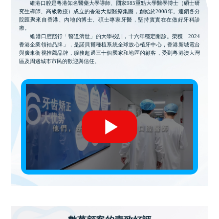
維港口腔是粵港知名醫藥大學導師、國家985重點大學醫學博士（碩士研
究生導師、高級教授）成立的香港大型醫療集團，創始於2008年。連鎖各分
院匯聚來自香港、內地的博士、碩士專家牙醫，堅持實實在在做好牙科診
療。
維港口腔踐行「醫道濟世」的大學校訓，十六年穩定開診。榮獲「2024
香港企業領袖品牌」，是諾貝爾種植系統全球放心植牙中心，香港新城電台
與廣東衛視推薦品牌，服務超過三十個國家和地區的顧客，受到粵港澳大灣
區及周邊城市市民的歡迎與信任。