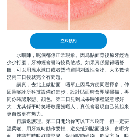
立即預約
水嗰陣，呢個都係正常現象。因爲貼面背後原牙經過
少少打磨，牙神經會暫時較爲敏感。如果真係覺得唔舒
服，可以用溫水漱口或者暫時避開刺激性食物。大多數情
況兩三日後就完全冇問題。
講真，去北上做貼面，唔單止因爲方便同選擇多，仲
因爲啲診所科技設備好進步，設計貼面時會即場掃描，再
同你確認形態、顔色。第二日見到成果時嗰種滿意感好
大，尤其係平時笑唔敢露齒嘅人，真係會發現自己笑起來
更自然更有魅力。
再講返護理。第二日開始你可以正常刷牙，但一定要
溫柔啲。用牙線時動作要輕，避免扯到貼面邊緣。食嘢方
面，建議暫時唔好咬堅果、骨頭呢啲硬物。飲品方面，唔