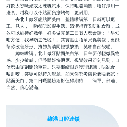
好飲太燙嘅湯或太凍嘅汽水。保持咀嚼均衡，唔好淨用一
邊食。咁樣可以令貼面負擔均勻，更耐用。
去北上做牙齒貼面美白，整體嚟講第二日就可以返
工、見人，一啲都唔影響生活。清潔得宜又唔亂食嘢，成
效可以維持好幾年。好多做完第二日嘅人都會話：「早知
咁方便，我早啲去做啦！」其實貼面唔單只係美觀，更能
幫你改善牙形、掩飾黃漬同輕微缺損，笑容自然靓啲。
總結嚟講，北上做牙貼面美白第二日主要係輕微異物
感、少少敏感，但整體好快適應。視覺效果即刻見到，自
信都由呢刻開始重建。只要繼續跟返護理建議，唔亂食、
唔亂咬，笑容可以持久靓麗。如果你都考慮緊要唔要試下
貼面美白，第二日嘅體驗絕對值得期待——簡單、舒適、
自然、信心滿滿。
維港口腔連鎖