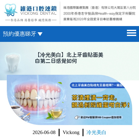
預約優惠睇牙
首頁 home page
澳門電話預約
【
冷光美白
】北上牙齒貼面美
白第二日感覺如何
醫院簡介 hospital introduction
微信預約
醫生介紹 doctor introduction
WhatsApp預約
醫療新聞 medical news
種植牙 dental implant
箍牙 orthodontics
收費標準 change standard
2026-06-08
Vickong
冷光美白