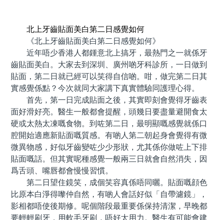
預約牙醫 contact us
北上牙齒貼面美白第二日感覺如何
《北上牙齒貼面美白第二日感覺如何》
近年唔少香港人都鍾意北上搞牙，最熱門之一就係牙
齒貼面美白。大家去到深圳、廣州啲牙科診所，一日做到
貼面，第二日就已經可以笑得自信啲。咁，做完第二日其
實感覺係點？今次就同大家講下真實體驗同護理心得。
首先，第一日完成貼面之後，其實即刻會覺得牙齒表
面好滑好亮。醫生一般都會提醒，頭幾日要盡量避開食太
硬或太熱太凍嘅食物。到咗第二日，最明顯嘅感覺就係口
腔開始適應新貼面嘅質感。有啲人第二朝起身會覺得有微
微異物感，好似牙齒變咗少少形狀，尤其係你做咗上下排
貼面嘅話。但其實呢種感覺一般兩三日就會自然消失，因
爲舌頭、嘴唇都會慢慢習慣。
第二日望住鏡笑，成個笑容真係唔同曬。貼面嘅顔色
比原本白淨得嚟仲自然，有啲人會話好似「自帶濾鏡」，
影相都唔使後期修。呢個階段最重要係保持清潔，早晚都
要輕輕刷牙，用軟毛牙刷，唔好太用力。醫生有可能會建