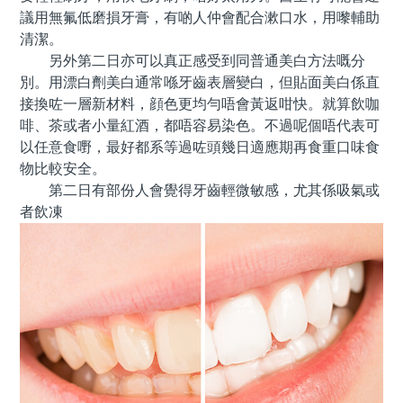
議用無氟低磨損牙膏，有啲人仲會配合漱口水，用嚟輔助
清潔。
另外第二日亦可以真正感受到同普通美白方法嘅分
別。用漂白劑美白通常喺牙齒表層變白，但貼面美白係直
接換咗一層新材料，顔色更均勻唔會黃返咁快。就算飲咖
啡、茶或者小量紅酒，都唔容易染色。不過呢個唔代表可
以任意食嘢，最好都系等過咗頭幾日適應期再食重口味食
物比較安全。
第二日有部份人會覺得牙齒輕微敏感，尤其係吸氣或
者飲凍