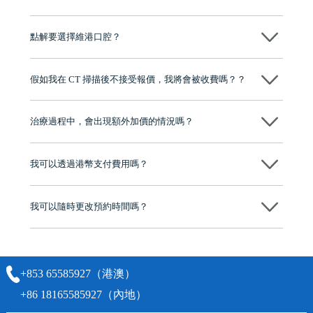
現在國際上普遍用嘅係純鈦。純鈦同人體骨質相容性高，愈合得快又穩
陣，安全可靠。
點解要選擇維港口腔？
維港口腔踐行「醫道濟世」的大學校訓，各分院匯聚來自香港、內地的
博士碩士高資歷牙醫，十七年穩定開診。榮獲「2024香港企業領袖品
假如我在 CT 掃描後不接受報價，我將會被收費嗎？？
牌」、「2025香港企業領袖品牌」，是諾貝爾種植系統全球放心植牙中
心，香港新城電台與廣東衛視推薦品牌
不會！只要未開始實際服務之前，你不會被收取任何費用。
至今已服務超過三十個國家和地區的顧客，受到粵港澳大灣區及周邊城
市市民極高的口碑評價及信任推薦 珠海、深圳設有八大分院，香港亦設
治療過程中，會出現額外加價的情況嗎？
有咨詢及服務保障中心，有任何問題都可以隨時預約免費咨詢，讓人十
分放心
不會，治療前我們會詳細說明治療方案及對應的價錢，顧客同意並簽字
後，我們才會正式進行診療服務
我可以透過港幣支付費用嗎？
可以。維港口腔會按照當日匯率轉算收取費用，而匯率會及時告知客人
我可以隨時更改預約時間嗎？
可以，請盡早通過wechat或whatsapp聯絡我們，告知我們你原本預約的
時間及資料，並且重新預約的日期及時段
+853 65585927（港澳）
+86 18165585927（內地）