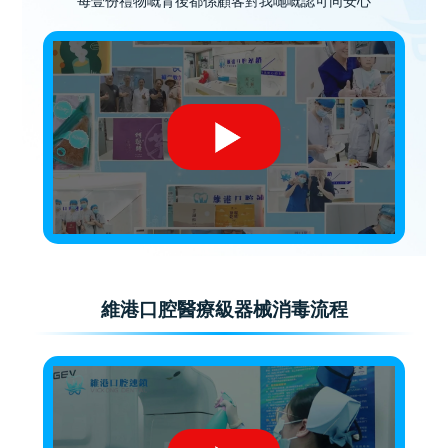
每壹份禮物嘅背後都係顧客對我哋嘅認可同安心
維港口腔醫療級器械消毒流程