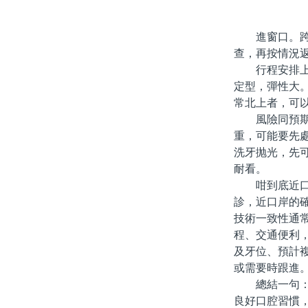
進窗口。跨境
查，再按情況
行程安排上，
定型，彈性大
常北上者，可
風險同預期管
重，可能要先
洗牙抛光，先
耐看。
咁到底近口岸
診，近口岸的
技術一致性通
程、交通便利
及牙位、預計
或需要時跟進
總結一句：近
良好口腔習慣