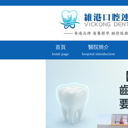
首頁
醫院簡介
home page
hospital introduction