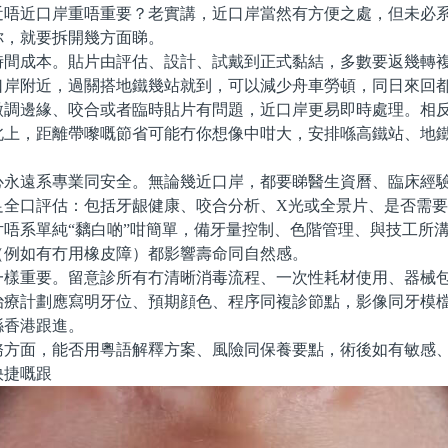
近唔近口岸重唔重要？老實講，近口岸當然有方便之處，但未必
你，就要拆開幾方面睇。
成本。貼片由評估、設計、試戴到正式黏結，多數要返幾轉複
口岸附近，過關搭地鐵幾站就到，可以減少舟車勞頓，同日來回
微調邊緣、咬合或者臨時貼片有問題，近口岸更易即時處理。相
北上，距離帶嚟嘅節省可能冇你想像中咁大，安排喺高鐵站、地
遠系專業同安全。無論幾近口岸，都要睇醫生資曆、臨床經驗
足全口評估：包括牙龈健康、咬合分析、X光或全景片、是否需
片唔系單純“黐白啲”咁簡單，備牙量控制、色階管理、與技工所
（例如有冇用橡皮障）都影響壽命同自然感。
重要。留意診所有冇清晰消毒流程、一次性耗材使用、器械包
治療計劃應寫明牙位、預期顔色、程序同複診節點，影像同牙模
喺香港跟進。
面，能否用粵語解釋方案、風險同保養要點，術後如有敏感、
快捷嘅跟