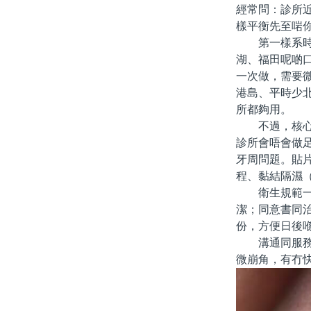
經常問：診所
樣平衡先至啱
第一樣系時間
湖、福田呢啲
一次做，需要
港島、平時少
所都夠用。
不過，核心永
診所會唔會做
牙周問題。貼
程、黏結隔濕
衛生規範一樣
潔；同意書同
份，方便日後
溝通同服務方
微崩角，有冇