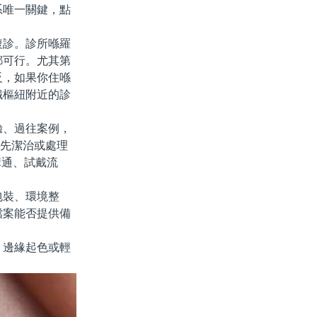
系唯一關鍵，點
診。診所喺羅
都可行。尤其第
反，如果你住喺
鐵樞紐附近的診
、過往案例，
要先潔治或處理
溝通、試戴流
裝、環境整
檔案能否提供備
邊緣起色或輕