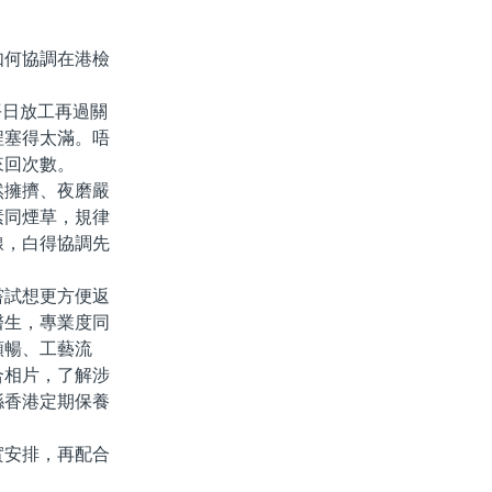
何協調在港檢
日放工再過關
程塞得太滿。唔
來回次數。
擁擠、夜磨嚴
素同煙草，規律
線，白得協調先
試想更方便返
醫生，專業度同
順暢、工藝流
合相片，了解涉
喺香港定期保養
安排，再配合