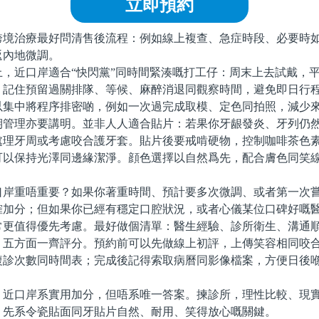
立即預約
治療最好問清售後流程：例如線上複查、急症時段、必要時如
返內地微調。
近口岸適合“快閃黨”同時間緊湊嘅打工仔：周末上去試戴，平
。記住預留過關排隊、等候、麻醉消退同觀察時間，避免即日行
以集中將程序排密啲，例如一次過完成取模、定色同拍照，減少
理亦要講明。並非人人適合貼片：若果你牙龈發炎、牙列仍然
處理牙周或考慮咬合護牙套。貼片後要戒啃硬物，控制咖啡茶色
可以保持光澤同邊緣潔淨。顔色選擇以自然爲先，配合膚色同笑
重唔重要？如果你著重時間、預計要多次微調、或者第一次嘗
確加分；但如果你已經有穩定口腔狀況，或者心儀某位口碑好嘅
常更值得優先考慮。最好做個清單：醫生經驗、診所衛生、溝通
，五方面一齊評分。預約前可以先做線上初評，上傳笑容相同咬
複診次數同時間表；完成後記得索取病曆同影像檔案，方便日後
。
口岸系實用加分，但唔系唯一答案。揀診所，理性比較、現實
，先系令瓷貼面同牙貼片自然、耐用、笑得放心嘅關鍵。