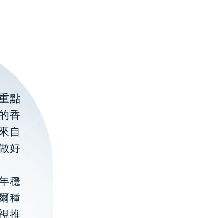
重點
的香
聚來自
做好
年穩
貝爾種
視推