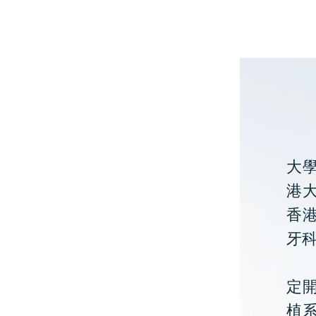
大
港大
香
牙
定開
植