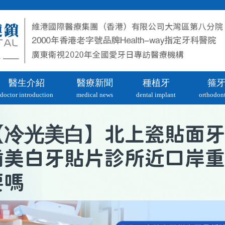
醫生介紹
醫療新聞
種植牙
箍
doctor introduction
medical news
dental implant
orthodont
冷光美白
【
】北上瓷貼面牙
齒美白牙貼片診所近口岸重
要嗎