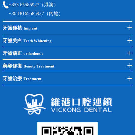
+853 65585927（港澳）
+86 18165585927（內地）
牙齒種植
Implant
前牙種植
牙齒美白
Teeth Whitening
後牙種植
冷光美白
牙齒矯正
orthodontic
單顆種植
洗牙
牙齒矯正
美容修復
Beauty Treatment
半口種植
黃黑牙
兒童矯正
全瓷牙
牙齒治療
Treatment
全口種植
四環素牙
隱形矯正
牙缺失
蛀牙補牙
常見問題
齙牙
鑲牙
智齒
牙貼面
牙列不齊
烤瓷牙
牙齦出血
地包天
義齒
拔牙
牙周炎