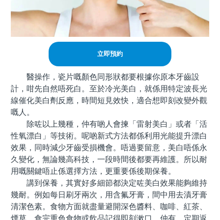
立即預約
醫操作，瓷片嘅顏色同形狀都要根據你原本牙齒設
計，咁先自然唔死白。至於冷光美白，就係用特定波長光
線催化美白劑反應，時間短見效快，適合想即刻改變外觀
嘅人。
除咗以上幾種，仲有啲人會揀「雷射美白」或者「活
性氧漂白」等技術。呢啲新式方法都係利用光能提升漂白
效果，同時減少牙齒受損機會。唔過要留意，美白唔係永
久變化，無論幾高科技，一段時間後都要再維護。所以耐
用嘅關鍵唔止係選擇方法，更重要係後期保養。
講到保養，其實好多細節都決定咗美白效果能夠維持
幾耐。例如每日刷牙兩次，用含氟牙膏，間中用去漬牙膏
清潔色素。食物方面就盡量避開深色醬料、咖啡、紅茶、
煙草，食完重色食物或飲品記得即刻漱口。仲有，定期返