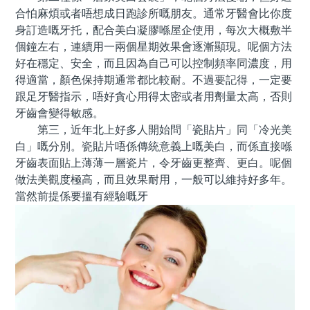
合怕麻煩或者唔想成日跑診所嘅朋友。通常牙醫會比你度
身訂造嘅牙托，配合美白凝膠喺屋企使用，每次大概敷半
個鐘左右，連續用一兩個星期效果會逐漸顯現。呢個方法
好在穩定、安全，而且因為自己可以控制頻率同濃度，用
得適當，顏色保持期通常都比較耐。不過要記得，一定要
跟足牙醫指示，唔好貪心用得太密或者用劑量太高，否則
牙齒會變得敏感。
第三，近年北上好多人開始問「瓷貼片」同「冷光美
白」嘅分別。瓷貼片唔係傳統意義上嘅美白，而係直接喺
牙齒表面貼上薄薄一層瓷片，令牙齒更整齊、更白。呢個
做法美觀度極高，而且效果耐用，一般可以維持好多年。
當然前提係要搵有經驗嘅牙