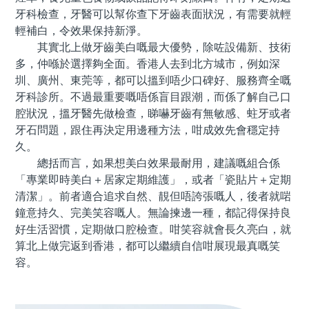
牙科檢查，牙醫可以幫你查下牙齒表面狀況，有需要就輕
輕補白，令效果保持新淨。
其實北上做牙齒美白嘅最大優勢，除咗設備新、技術
多，仲喺於選擇夠全面。香港人去到北方城市，例如深
圳、廣州、東莞等，都可以搵到唔少口碑好、服務齊全嘅
牙科診所。不過最重要嘅唔係盲目跟潮，而係了解自己口
腔狀況，搵牙醫先做檢查，睇嚇牙齒有無敏感、蛀牙或者
牙石問題，跟住再決定用邊種方法，咁成效先會穩定持
久。
總括而言，如果想美白效果最耐用，建議嘅組合係
「專業即時美白＋居家定期維護」，或者「瓷貼片＋定期
清潔」。前者適合追求自然、靚但唔誇張嘅人，後者就啱
鐘意持久、完美笑容嘅人。無論揀邊一種，都記得保持良
好生活習慣，定期做口腔檢查。咁笑容就會長久亮白，就
算北上做完返到香港，都可以繼續自信咁展現最真嘅笑
容。