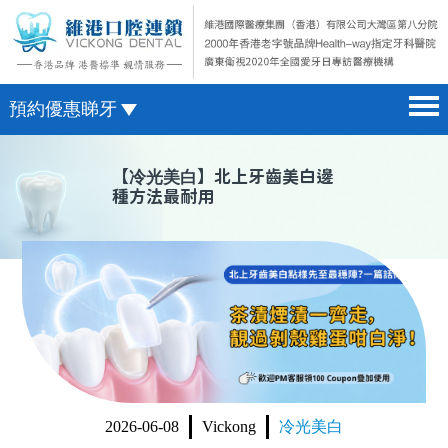
預約優惠睇牙
首頁 home page
澳門電話預約
【
冷光美白
】北上牙齒美白邊
種方法最耐用
醫院簡介 hospital introduction
微信預約
醫生介紹 doctor introduction
WhatsApp預約
醫療新聞 medical news
種植牙 dental implant
箍牙 orthodontics
收費標準 change standard
2026-06-08
Vickong
冷光美白