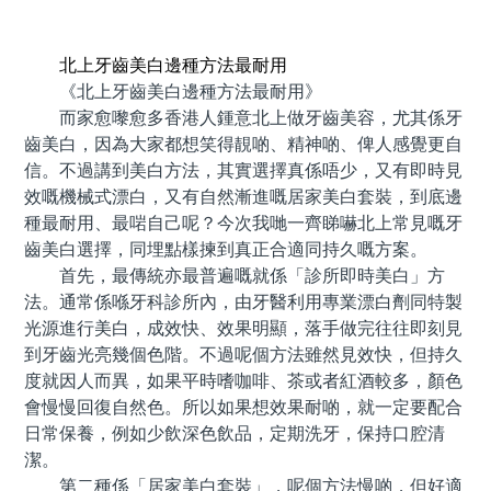
預約牙醫 contact us
北上牙齒美白邊種方法最耐用
《北上牙齒美白邊種方法最耐用》
而家愈嚟愈多香港人鍾意北上做牙齒美容，尤其係牙
齒美白，因為大家都想笑得靚啲、精神啲、俾人感覺更自
信。不過講到美白方法，其實選擇真係唔少，又有即時見
效嘅機械式漂白，又有自然漸進嘅居家美白套裝，到底邊
種最耐用、最啱自己呢？今次我哋一齊睇嚇北上常見嘅牙
齒美白選擇，同埋點樣揀到真正合適同持久嘅方案。
首先，最傳統亦最普遍嘅就係「診所即時美白」方
法。通常係喺牙科診所內，由牙醫利用專業漂白劑同特製
光源進行美白，成效快、效果明顯，落手做完往往即刻見
到牙齒光亮幾個色階。不過呢個方法雖然見效快，但持久
度就因人而異，如果平時嗜咖啡、茶或者紅酒較多，顏色
會慢慢回復自然色。所以如果想效果耐啲，就一定要配合
日常保養，例如少飲深色飲品，定期洗牙，保持口腔清
潔。
第二種係「居家美白套裝」，呢個方法慢啲，但好適