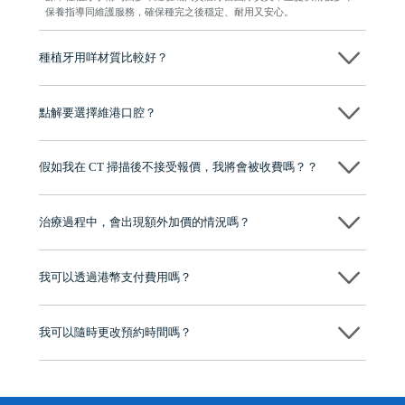
保養指導同維護服務，確保種完之後穩定、耐用又安心。
種植牙用咩材質比較好？
現在國際上普遍用嘅係純鈦。純鈦同人體骨質相容性高，愈合得快又穩
陣，安全可靠。
點解要選擇維港口腔？
維港口腔踐行「醫道濟世」的大學校訓，各分院匯聚來自香港、內地的
博士碩士高資歷牙醫，十七年穩定開診。榮獲「2024香港企業領袖品
假如我在 CT 掃描後不接受報價，我將會被收費嗎？？
牌」、「2025香港企業領袖品牌」，是諾貝爾種植系統全球放心植牙中
心，香港新城電台與廣東衛視推薦品牌
不會！只要未開始實際服務之前，你不會被收取任何費用。
至今已服務超過三十個國家和地區的顧客，受到粵港澳大灣區及周邊城
市市民極高的口碑評價及信任推薦 珠海、深圳設有八大分院，香港亦設
治療過程中，會出現額外加價的情況嗎？
有咨詢及服務保障中心，有任何問題都可以隨時預約免費咨詢，讓人十
分放心
不會，治療前我們會詳細說明治療方案及對應的價錢，顧客同意並簽字
後，我們才會正式進行診療服務
我可以透過港幣支付費用嗎？
可以。維港口腔會按照當日匯率轉算收取費用，而匯率會及時告知客人
我可以隨時更改預約時間嗎？
可以，請盡早通過wechat或whatsapp聯絡我們，告知我們你原本預約的
時間及資料，並且重新預約的日期及時段