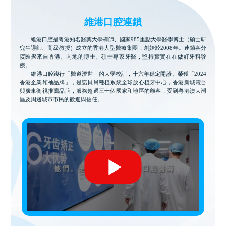
維港口腔連鎖
維港口腔是粵港知名醫藥大學導師、國家985重點大學醫學博士（碩士研
究生導師、高級教授）成立的香港大型醫療集團，創始於2008年。連鎖各分
院匯聚來自香港、內地的博士、碩士專家牙醫，堅持實實在在做好牙科診
療。
維港口腔踐行「醫道濟世」的大學校訓，十六年穩定開診。榮獲「2024
香港企業領袖品牌」，是諾貝爾種植系統全球放心植牙中心，香港新城電台
與廣東衛視推薦品牌，服務超過三十個國家和地區的顧客，受到粵港澳大灣
區及周邊城市市民的歡迎與信任。