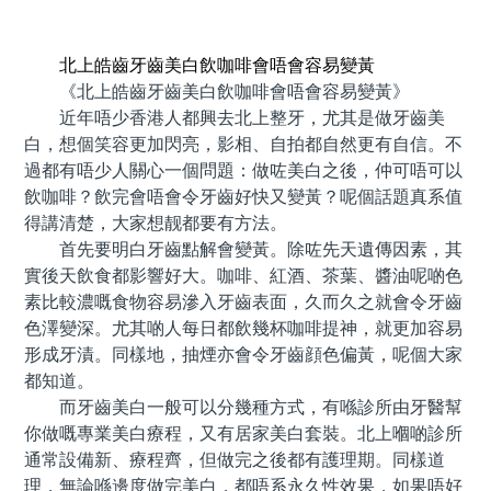
預約牙醫 contact us
北上皓齒牙齒美白飲咖啡會唔會容易變黃
《北上皓齒牙齒美白飲咖啡會唔會容易變黃》
近年唔少香港人都興去北上整牙，尤其是做牙齒美
白，想個笑容更加閃亮，影相、自拍都自然更有自信。不
過都有唔少人關心一個問題：做咗美白之後，仲可唔可以
飲咖啡？飲完會唔會令牙齒好快又變黃？呢個話題真系值
得講清楚，大家想靓都要有方法。
首先要明白牙齒點解會變黃。除咗先天遺傳因素，其
實後天飲食都影響好大。咖啡、紅酒、茶葉、醬油呢啲色
素比較濃嘅食物容易滲入牙齒表面，久而久之就會令牙齒
色澤變深。尤其啲人每日都飲幾杯咖啡提神，就更加容易
形成牙漬。同樣地，抽煙亦會令牙齒顔色偏黃，呢個大家
都知道。
而牙齒美白一般可以分幾種方式，有喺診所由牙醫幫
你做嘅專業美白療程，又有居家美白套裝。北上嗰啲診所
通常設備新、療程齊，但做完之後都有護理期。同樣道
理，無論喺邊度做完美白，都唔系永久性效果，如果唔好