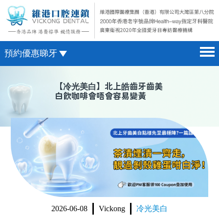
預約優惠睇牙
首頁 home page
澳門電話預約
【
冷光美白
】北上皓齒牙齒美
白飲咖啡會唔會容易變黃
醫院簡介 hospital introduction
微信預約
醫生介紹 doctor introduction
WhatsApp預約
醫療新聞 medical news
種植牙 dental implant
箍牙 orthodontics
收費標準 change standard
2026-06-08
Vickong
冷光美白