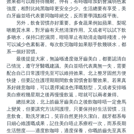
效果都可以維持得幾耐。仲有，有時咖啡加奶會減弱色素
強度，相對比純黑咖啡更安全少少。生活總要有享受，美
白牙齒並唔代表要同咖啡絕交，反而要學識點樣平衡。
另外，飲食習慣亦好重要。多食蔬果例如蘋果、梨呢
啲脆質水果，對牙齒有天然清潔作用。又或者可以試下飲
多啲水，保持口腔濕潤，咁唔單止有助清走咖啡殘渣，仲
可以減少色素黏著。每次飲完咖啡如果順手飲幾啖水，都
系一個好習慣。
最後提提大家，無論喺邊度做牙齒美白，都要認清自
己情況，遵守牙醫嘅建議。美白並唔代表萬無一失，需要
配合自己日常護理先至可以維持效果。北上整牙固然方便
快捷，但要記住護理期期間飲食習慣會影響效果。若果真
系好鍾意咖啡，可以選擇減淡色澤嘅類型，又或者安排喺
美白療程幾星期之後再慢慢飲返，咁就可以兩者兼得。
總括來說，北上皓齒牙齒美白之後飲咖啡唔一定會馬
上變黃，但要講究方法同護理。只要保持好生活習慣，注
意飲食、勤洗牙漱口，笑容自然更持久潔白。靓牙都系每
日細心維護嘅成果，記住美白唔止系療程一次，而系長期
生活態度——適度飲咖啡，適度保養，你嘅皓齒先至真系