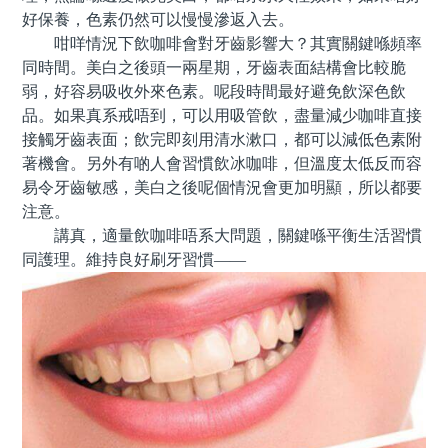
好保養，色素仍然可以慢慢滲返入去。
咁咩情況下飲咖啡會對牙齒影響大？其實關鍵喺頻率
同時間。美白之後頭一兩星期，牙齒表面結構會比較脆
弱，好容易吸收外來色素。呢段時間最好避免飲深色飲
品。如果真系戒唔到，可以用吸管飲，盡量減少咖啡直接
接觸牙齒表面；飲完即刻用清水漱口，都可以減低色素附
著機會。另外有啲人會習慣飲冰咖啡，但溫度太低反而容
易令牙齒敏感，美白之後呢個情況會更加明顯，所以都要
注意。
講真，適量飲咖啡唔系大問題，關鍵喺平衡生活習慣
同護理。維持良好刷牙習慣——