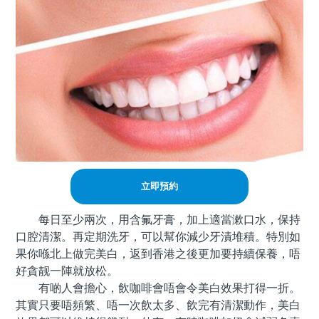
立即預約
每日至少兩次，用含氟牙膏，加上適當漱口水，保持
口腔清潔。再定期洗牙，可以幫你減少牙漬堆積。特別如
果你喺北上做完美白，返到香港之後更加要持續保養，唔
好貪靓一陣就放松。
有啲人會擔心，飲咖啡會唔會令美白效果打得一折。
其實只要唔頻繁、唔一次飲太多、飲完有清潔動作，美白