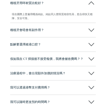
種植牙用咩材質比較好？
現在國際上普遍用嘅係純鈦。純鈦同人體骨質相容性高，愈合得快又穩
陣，安全可靠。
種植牙會唔會有副作用？
维港口腔種植術前會有專家醫生評估且出具植牙方案，術中使用微創植
牙設備進行微創操作，能有效減少創傷，並且都為高資曆專家醫生操
點解要選擇維港口腔？
作，會最大化避免一切副作用。
維港口腔踐行「醫道濟世」的大學校訓，各分院匯聚來自香港、內地的
博士碩士高資歷牙醫，十七年穩定開診。榮獲「2024香港企業領袖品
假如我在 CT 掃描後不接受報價，我將會被收費嗎？？
牌」、「2025香港企業領袖品牌」，是諾貝爾種植系統全球放心植牙中
心，香港新城電台與廣東衛視推薦品牌
不會！只要未開始實際服務之前，你不會被收取任何費用。
至今已服務超過三十個國家和地區的顧客，受到粵港澳大灣區及周邊城
市市民極高的口碑評價及信任推薦 珠海、深圳設有八大分院，香港亦設
治療過程中，會出現額外加價的情況嗎？
有咨詢及服務保障中心，有任何問題都可以隨時預約免費咨詢，讓人十
分放心
不會，治療前我們會詳細說明治療方案及對應的價錢，顧客同意並簽字
後，我們才會正式進行診療服務
我可以透過港幣支付費用嗎？
可以。維港口腔會按照當日匯率轉算收取費用，而匯率會及時告知客人
我可以隨時更改預約時間嗎？