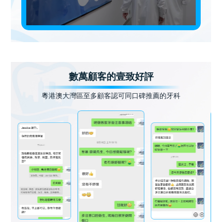
數萬顧客的壹致好評
粵港澳大灣區至多顧客認可同口碑推薦的牙科