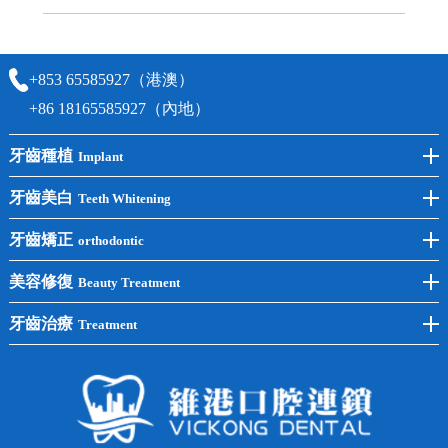
可以，請盡早通過wechat或whatsapp聯絡我們，告知我們你原本預約的
時間及資料，並且重新預約的日期及時段
+853 65585927（港澳）
+86 18165585927（內地）
牙齒種植
Implant
前牙種植
牙齒美白
Teeth Whitening
後牙種植
冷光美白
牙齒矯正
orthodontic
單顆種植
洗牙
牙齒矯正
美容修復
Beauty Treatment
半口種植
黃黑牙
兒童矯正
全瓷牙
牙齒治療
Treatment
全口種植
四環素牙
隱形矯正
牙缺失
蛀牙補牙
常見問題
齙牙
鑲牙
智齒
牙貼面
牙列不齊
烤瓷牙
牙齦出血