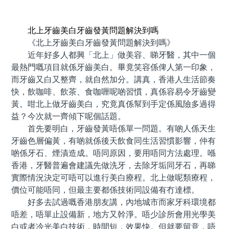
預約牙醫 contact us
北上牙齒美白牙齒發黃問題解決到嗎
《北上牙齒美白牙齒發黃問題解決到嗎》
近年好多人都興「北上」做美容、睇牙醫，其中一個
最熱門嘅項目就係牙齒美白。畢竟笑容係俾人第一印象，
而牙齒又白又整齊，就自然加分。講真，香港人生活節奏
快，飲咖啡、飲茶、食咖喱呢啲習慣，真係容易令牙齒變
黃。咁北上做牙齒美白，究竟真係幫到手定係風險多過得
益？今次就一齊傾下呢個話題。
首先要明白，牙齒發黃唔係單一問題。有啲人係天生
牙齒色層偏黃，有啲就係後天飲食同生活習慣影響，仲有
啲係牙石、煙漬造成。唔同原因，要用唔同方法處理。喺
香港，牙醫普遍會建議先做洗牙，去除牙垢同牙石，再睇
實際情況決定可唔可以進行美白療程。北上做呢類療程，
價位可能唔同，但最主要都係技術同設備有冇達標。
好多去試過嘅香港朋友講，內地城市而家牙科環境都
唔差，唔單止設備新，地方又幹淨。唔少診所會用光學美
白或者冷光美白技術，時間短，效果快。但就要留意，唔