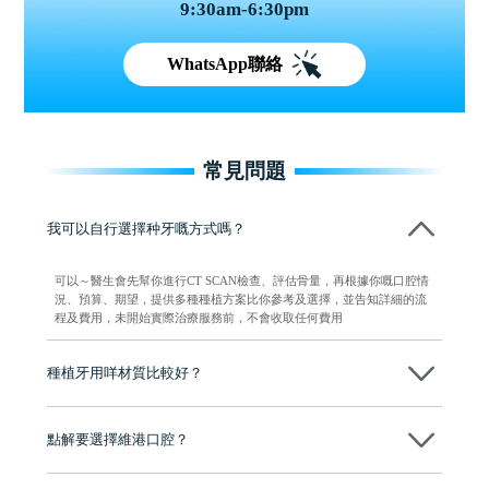
9:30am-6:30pm
WhatsApp聯絡
常見問題
我可以自行選擇种牙嘅方式嗎？
可以～醫生會先幫你進行CT SCAN檢查、評估骨量，再根據你嘅口腔情
況、預算、期望，提供多種種植方案比你參考及選擇，並告知詳細的流
程及費用，未開始實際治療服務前，不會收取任何費用
種植牙用咩材質比較好？
現在國際上普遍用嘅係純鈦。純鈦同人體骨質相容性高，愈合得快又穩
陣，安全可靠。
點解要選擇維港口腔？
維港口腔踐行「醫道濟世」的大學校訓，各分院匯聚來自香港、內地的
博士碩士高資歷牙醫，十七年穩定開診。榮獲「2024香港企業領袖品