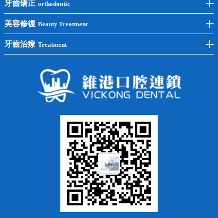
冷光美白
牙齒矯正
orthodontic
單顆種植
洗牙
牙齒矯正
美容修復
Beauty Treatment
半口種植
黃黑牙
兒童矯正
全瓷牙
牙齒治療
Treatment
全口種植
四環素牙
隱形矯正
牙缺失
蛀牙補牙
常見問題
齙牙
鑲牙
智齒
牙貼面
牙列不齊
烤瓷牙
牙齦出血
地包天
義齒
拔牙
牙周炎
根管治療