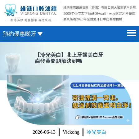
預約優惠睇牙
首頁 home page
澳門電話預約
【
冷光美白
】北上牙齒美白牙
齒發黃問題解決到嗎
醫院簡介 hospital introduction
微信預約
醫生介紹 doctor introduction
WhatsApp預約
醫療新聞 medical news
種植牙 dental implant
箍牙 orthodontics
收費標準 change standard
2026-06-13
Vickong
冷光美白