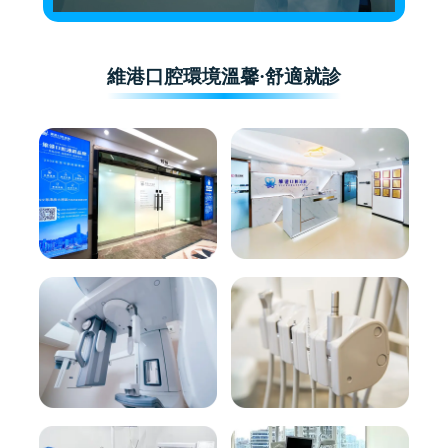
維港口腔環境溫馨·舒適就診