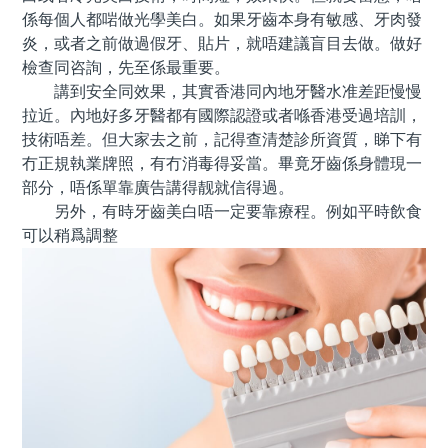
係每個人都啱做光學美白。如果牙齒本身有敏感、牙肉發
炎，或者之前做過假牙、貼片，就唔建議盲目去做。做好
檢查同咨詢，先至係最重要。
講到安全同效果，其實香港同內地牙醫水准差距慢慢
拉近。內地好多牙醫都有國際認證或者喺香港受過培訓，
技術唔差。但大家去之前，記得查清楚診所資質，睇下有
冇正規執業牌照，有冇消毒得妥當。畢竟牙齒係身體現一
部分，唔係單靠廣告講得靓就信得過。
另外，有時牙齒美白唔一定要靠療程。例如平時飲食
可以稍爲調整