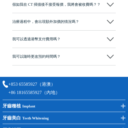
假如我在 CT 掃描後不接受報價，我將會被收費嗎？？
牌」、「2025香港企業領袖品牌」，是諾貝爾種植系統全球放心植牙中
心，香港新城電台與廣東衛視推薦品牌
不會！只要未開始實際服務之前，你不會被收取任何費用。
至今已服務超過三十個國家和地區的顧客，受到粵港澳大灣區及周邊城
市市民極高的口碑評價及信任推薦 珠海、深圳設有八大分院，香港亦設
治療過程中，會出現額外加價的情況嗎？
有咨詢及服務保障中心，有任何問題都可以隨時預約免費咨詢，讓人十
分放心
不會，治療前我們會詳細說明治療方案及對應的價錢，顧客同意並簽字
後，我們才會正式進行診療服務
我可以透過港幣支付費用嗎？
可以。維港口腔會按照當日匯率轉算收取費用，而匯率會及時告知客人
我可以隨時更改預約時間嗎？
可以，請盡早通過wechat或whatsapp聯絡我們，告知我們你原本預約的
時間及資料，並且重新預約的日期及時段
+853 65585927（港澳）
+86 18165585927（內地）
牙齒種植
Implant
前牙種植
牙齒美白
Teeth Whitening
後牙種植