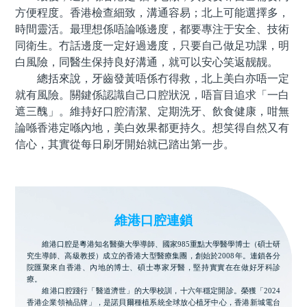
方便程度。香港檢查細致，溝通容易；北上可能選擇多，
時間靈活。最理想係唔論喺邊度，都要專注于安全、技術
同衛生。冇話邊度一定好過邊度，只要自己做足功課，明
白風險，同醫生保持良好溝通，就可以安心笑返靓靓。
總括來說，牙齒發黃唔係冇得救，北上美白亦唔一定
就有風險。關鍵係認識自己口腔狀況，唔盲目追求「一白
遮三醜」。維持好口腔清潔、定期洗牙、飲食健康，咁無
論喺香港定喺內地，美白效果都更持久。想笑得自然又有
信心，其實從每日刷牙開始就已踏出第一步。
維港口腔連鎖
維港口腔是粵港知名醫藥大學導師、國家985重點大學醫學博士（碩士研
究生導師、高級教授）成立的香港大型醫療集團，創始於2008年。連鎖各分
院匯聚來自香港、內地的博士、碩士專家牙醫，堅持實實在在做好牙科診
療。
維港口腔踐行「醫道濟世」的大學校訓，十六年穩定開診。榮獲「2024
香港企業領袖品牌」，是諾貝爾種植系統全球放心植牙中心，香港新城電台