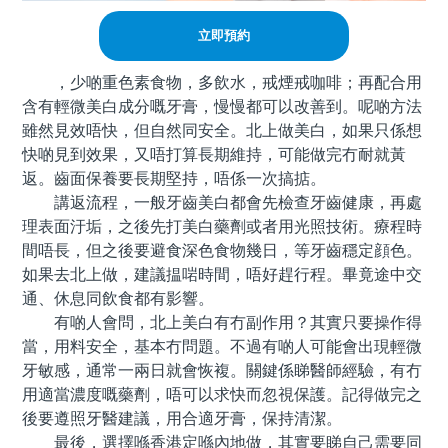
立即預約
，少啲重色素食物，多飲水，戒煙戒咖啡；再配合用
含有輕微美白成分嘅牙膏，慢慢都可以改善到。呢啲方法
雖然見效唔快，但自然同安全。北上做美白，如果只係想
快啲見到效果，又唔打算長期維持，可能做完冇耐就黃
返。齒面保養要長期堅持，唔係一次搞掂。
講返流程，一般牙齒美白都會先檢查牙齒健康，再處
理表面汙垢，之後先打美白藥劑或者用光照技術。療程時
間唔長，但之後要避食深色食物幾日，等牙齒穩定顔色。
如果去北上做，建議揾啱時間，唔好趕行程。畢竟途中交
通、休息同飲食都有影響。
有啲人會問，北上美白有冇副作用？其實只要操作得
當，用料安全，基本冇問題。不過有啲人可能會出現輕微
牙敏感，通常一兩日就會恢複。關鍵係睇醫師經驗，有冇
用適當濃度嘅藥劑，唔可以求快而忽視保護。記得做完之
後要遵照牙醫建議，用合適牙膏，保持清潔。
最後，選擇喺香港定喺內地做，其實要睇自己需要同