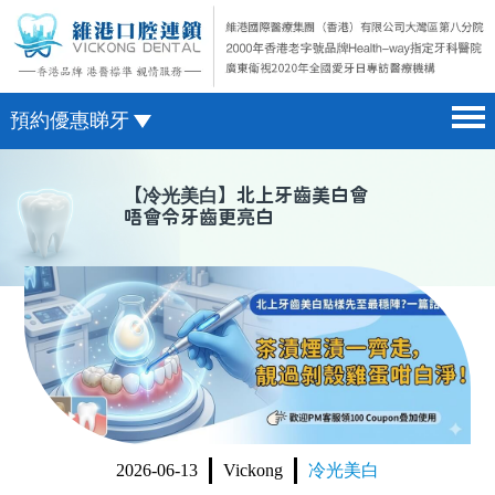
預約優惠睇牙
首頁 home page
澳門電話預約
【
冷光美白
】北上牙齒美白會
唔會令牙齒更亮白
醫院簡介 hospital introduction
微信預約
醫生介紹 doctor introduction
WhatsApp預約
醫療新聞 medical news
種植牙 dental implant
箍牙 orthodontics
收費標準 change standard
2026-06-13
Vickong
冷光美白