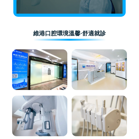
維港口腔環境溫馨·舒適就診