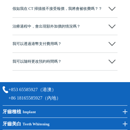
博士碩士高資歷牙醫，十七年穩定開診。榮獲「2024香港企業領袖品
假如我在 CT 掃描後不接受報價，我將會被收費嗎？？
牌」、「2025香港企業領袖品牌」，是諾貝爾種植系統全球放心植牙中
心，香港新城電台與廣東衛視推薦品牌
不會！只要未開始實際服務之前，你不會被收取任何費用。
至今已服務超過三十個國家和地區的顧客，受到粵港澳大灣區及周邊城
市市民極高的口碑評價及信任推薦 珠海、深圳設有八大分院，香港亦設
治療過程中，會出現額外加價的情況嗎？
有咨詢及服務保障中心，有任何問題都可以隨時預約免費咨詢，讓人十
分放心
不會，治療前我們會詳細說明治療方案及對應的價錢，顧客同意並簽字
後，我們才會正式進行診療服務
我可以透過港幣支付費用嗎？
可以。維港口腔會按照當日匯率轉算收取費用，而匯率會及時告知客人
我可以隨時更改預約時間嗎？
可以，請盡早通過wechat或whatsapp聯絡我們，告知我們你原本預約的
時間及資料，並且重新預約的日期及時段
+853 65585927（港澳）
+86 18165585927（內地）
牙齒種植
Implant
前牙種植
牙齒美白
Teeth Whitening