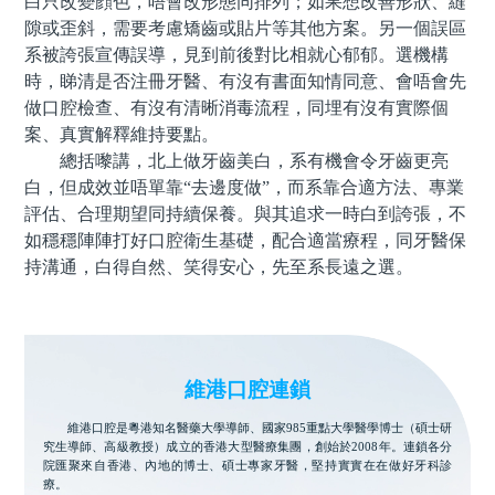
白只改變顔色，唔會改形態同排列；如果想改善形狀、縫
隙或歪斜，需要考慮矯齒或貼片等其他方案。另一個誤區
系被誇張宣傳誤導，見到前後對比相就心郁郁。選機構
時，睇清是否注冊牙醫、有沒有書面知情同意、會唔會先
做口腔檢查、有沒有清晰消毒流程，同埋有沒有實際個
案、真實解釋維持要點。
總括嚟講，北上做牙齒美白，系有機會令牙齒更亮
白，但成效並唔單靠“去邊度做”，而系靠合適方法、專業
評估、合理期望同持續保養。與其追求一時白到誇張，不
如穩穩陣陣打好口腔衛生基礎，配合適當療程，同牙醫保
持溝通，白得自然、笑得安心，先至系長遠之選。
維港口腔連鎖
維港口腔是粵港知名醫藥大學導師、國家985重點大學醫學博士（碩士研
究生導師、高級教授）成立的香港大型醫療集團，創始於2008年。連鎖各分
院匯聚來自香港、內地的博士、碩士專家牙醫，堅持實實在在做好牙科診
療。