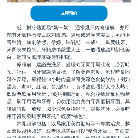
立即預約
感，對冷熱更易“紮一紮”，通常幾日內會緩解；亦可
能有牙龈輕微發白或刺激感。過密或過頻繁美白，可能損
害釉質、加劇敏感。孕婦、哺乳期、未成年、重度蛀牙、
牙周炎未控制、牙頸磨損嚴重人士，一般唔建議即刻做美
白，應該先處理基礎牙科問題。
療程前，建議先洗牙、處理蛀牙同牙周狀況，必要時
拍片評估；同牙醫講清目標、了解藥劑濃度、療程時長同
潛在反應。療程後48小時內盡量避免深色食物飲品（例如
濃茶、咖啡、紅酒、醬油類），食物溫度唔好太冷太熱；
飲深色飲品用飲管，減少接觸牙面。配合脫敏或氟化物産
品，刷牙用溫和牙膏，切勿用強力美白牙膏磨損牙面。其
後維持期，戒煙、減少深色食物頻率、定期洗牙，必要時
用牙醫配發嘅家用牙托作輕度“補色”。
常見誤解包括：以爲家用美白貼就等于專業治療、越
高濃度越快越好、或者以爲美白可以“整齊牙齒”。其實美