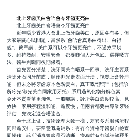
預約牙醫 contact us
北上牙齒美白會唔會令牙齒更亮白
北上牙齒美白會唔會令牙齒更亮白
近年唔少香港人會北上做牙齒美白，原因各有各，但
大家最關心嘅問題，當然系“會唔會真系白得出、白得
靓”。簡單講，美白系可以令牙齒更亮白，不過效果幾
多、維持幾耐、安唔安全，都要睇個人牙色底、選擇嘅方
法、醫生判斷同後期保養。
首先要分清楚，洗牙同美白唔系一回事。洗牙主要系
清除牙石同牙菌膜，順便抛光走表面汙漬，視覺上會幹淨
啲，但未必將牙齒原本色階變白。真正嘅“漂牙”（包括診
所冷光/激光美白同家用牙托）系用過氧化物分解色素，
令牙本質看落更淺色。一般嚟講，診所美白濃度較高、見
效快，家用療程溫和啲、進度慢，但兩者都要由專業牙醫
評估，先決定適合唔適合。
至于北上做，技術原理大致一樣，差異多系服務流程
同跟進安排。要留意嘅關鍵系：有冇合資格牙醫親自檢查
同操作、診所消毒規範是否清晰、療程前有冇詳細解釋風