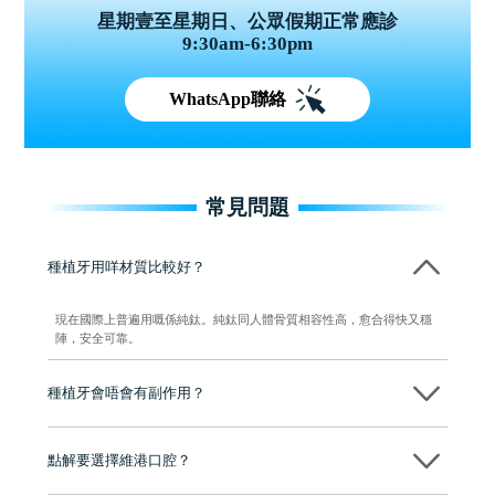
星期壹至星期日、公眾假期正常應診
9:30am-6:30pm
WhatsApp聯絡
常見問題
種植牙用咩材質比較好？
現在國際上普遍用嘅係純鈦。純鈦同人體骨質相容性高，愈合得快又穩
陣，安全可靠。
種植牙會唔會有副作用？
维港口腔種植術前會有專家醫生評估且出具植牙方案，術中使用微創植
牙設備進行微創操作，能有效減少創傷，並且都為高資曆專家醫生操
點解要選擇維港口腔？
作，會最大化避免一切副作用。
維港口腔踐行「醫道濟世」的大學校訓，各分院匯聚來自香港、內地的