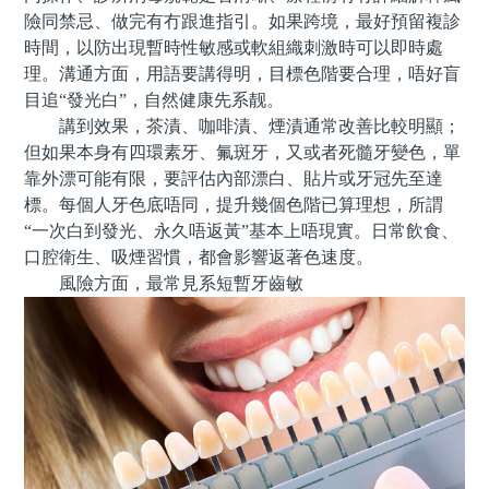
險同禁忌、做完有冇跟進指引。如果跨境，最好預留複診
時間，以防出現暫時性敏感或軟組織刺激時可以即時處
理。溝通方面，用語要講得明，目標色階要合理，唔好盲
目追“發光白”，自然健康先系靓。
講到效果，茶漬、咖啡漬、煙漬通常改善比較明顯；
但如果本身有四環素牙、氟斑牙，又或者死髓牙變色，單
靠外漂可能有限，要評估內部漂白、貼片或牙冠先至達
標。每個人牙色底唔同，提升幾個色階已算理想，所謂
“一次白到發光、永久唔返黃”基本上唔現實。日常飲食、
口腔衛生、吸煙習慣，都會影響返著色速度。
風險方面，最常見系短暫牙齒敏