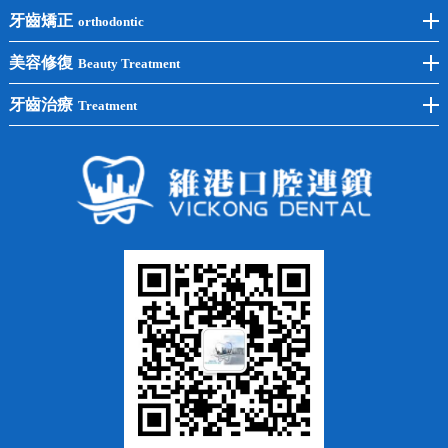
後牙種植
冷光美白
牙齒矯正
orthodontic
單顆種植
洗牙
牙齒矯正
美容修復
Beauty Treatment
半口種植
黃黑牙
兒童矯正
全瓷牙
牙齒治療
Treatment
全口種植
四環素牙
隱形矯正
牙缺失
蛀牙補牙
常見問題
齙牙
鑲牙
智齒
牙貼面
牙列不齊
烤瓷牙
牙齦出血
地包天
義齒
拔牙
牙周炎
根管治療