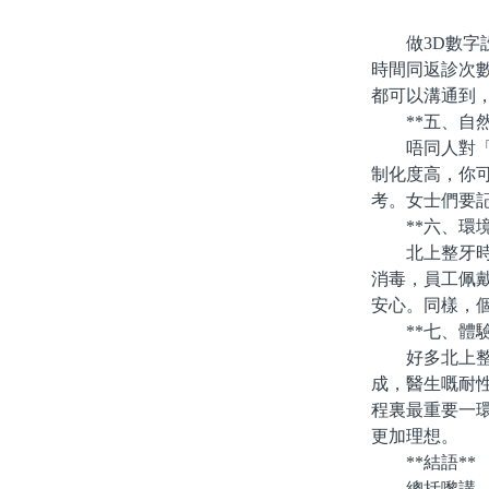
做3D數字設
時間同返診次
都可以溝通到
**五、自然
唔同人對「白
制化度高，你
考。女士們要
**六、環境
北上整牙時，
消毒，員工佩
安心。同樣，
**七、體驗
好多北上整過
成，醫生嘅耐
程裏最重要一
更加理想。
**結語**
總括嚟講，北