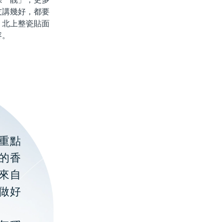
友講幾好，都要
，北上整瓷貼面
容。
重點
的香
聚來自
做好