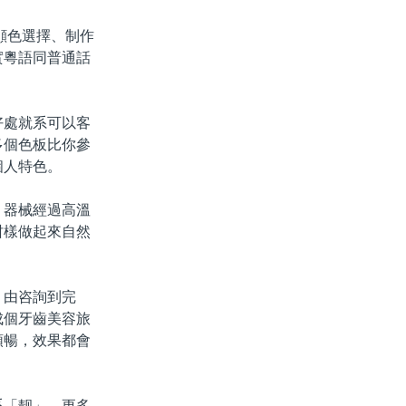
顔色選擇、制作
實粵語同普通話
處就系可以客
多個色板比你參
個人特色。
器械經過高溫
咁樣做起來自然
由咨詢到完
成個牙齒美容旅
順暢，效果都會
「靓」，更多