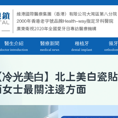
醫生介紹
醫療新聞
種植牙
箍
doctor introduction
medical news
dental implant
orthodont
冷光美白
【
】北上美白瓷貼
面女士最關注邊方面