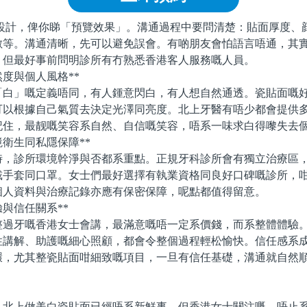
計，俾你睇「預覽效果」。溝通過程中要問清楚：貼面厚度、
數等。溝通清晰，先可以避免誤會。有啲朋友會怕語言唔通，其
，但最好事前問明診所有冇熟悉香港客人服務嘅人員。
度與個人風格**
」嘅定義唔同，有人鍾意閃白，有人想自然通透。瓷貼面嘅好
可以根據自己氣質去決定光澤同亮度。北上牙醫有唔少都會提供
記住，最靓嘅笑容系自然、自信嘅笑容，唔系一味求白得嚟失去
衛生同私隱保障**
診所環境幹淨與否都系重點。正規牙科診所會有獨立治療區，
戴手套同口罩。女士們最好選擇有執業資格同良好口碑嘅診所，
個人資料與治療記錄亦應有保密保障，呢點都值得留意。
與信任關系**
牙嘅香港女士會講，最滿意嘅唔一定系價錢，而系整體體驗。
性講解、助護嘅細心照顧，都會令整個過程輕松愉快。信任感系
環，尤其整瓷貼面咁細致嘅項目，一旦有信任基礎，溝通就自然
上做美白瓷貼面已經唔系新鮮事，但香港女士關注嘅，唔止系