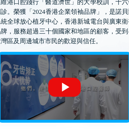
維港口腔踐行「醫道濟世」的大學校訓，十六
診。榮獲「2024香港企業領袖品牌」，是諾
系統全球放心植牙中心，香港新城電台與廣東衛
品牌，服務超過三十個國家和地區的顧客，受到
大灣區及周邊城市市民的歡迎與信任。