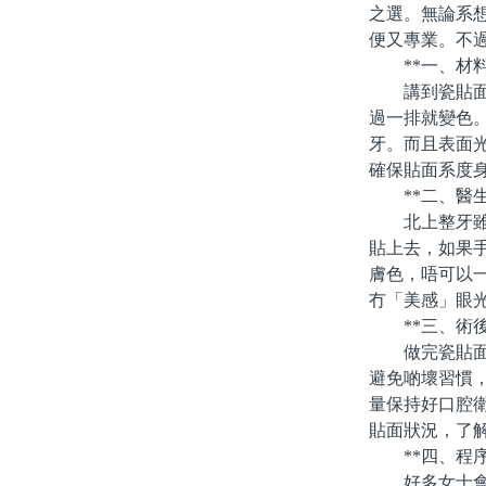
之選。無論系
便又專業。不
**一、材料
講到瓷貼面，
過一排就變色
牙。而且表面
確保貼面系度
**二、醫生
北上整牙雖然
貼上去，如果
膚色，唔可以
冇「美感」眼
**三、術後
做完瓷貼面唔
避免啲壞習慣
量保持好口腔
貼面狀況，了
**四、程序
好多女士會關