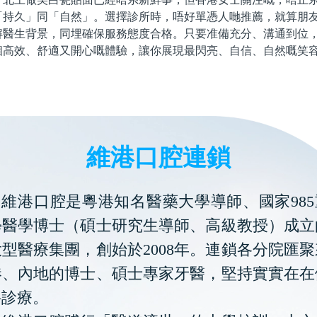
「持久」同「自然」。選擇診所時，唔好單憑人哋推薦，就算朋
解醫生背景，同埋確保服務態度合格。只要准備充分、溝通到位
個高效、舒適又開心嘅體驗，讓你展現最閃亮、自信、自然嘅笑
維港口腔連鎖
維港口腔是粵港知名醫藥大學導師、國家985
學醫學博士（碩士研究生導師、高級教授）成立
型醫療集團，創始於2008年。連鎖各分院匯
港、內地的博士、碩士專家牙醫，堅持實實在在
科診療。