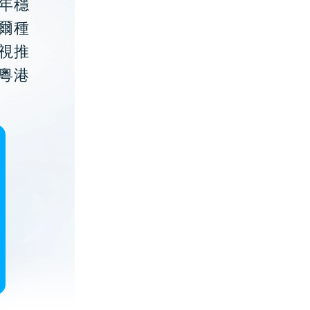
年穩
貝爾種
視推
粵港