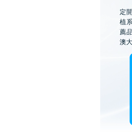
定開
植
薦
澳