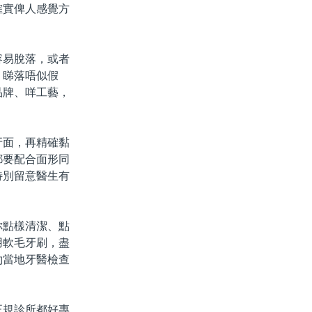
確實俾人感覺方
易脫落，或者
，睇落唔似假
品牌、咩工藝，
面，再精確黏
都要配合面形同
特別留意醫生有
點樣清潔、點
用軟毛牙刷，盡
約當地牙醫檢查
規診所都好專