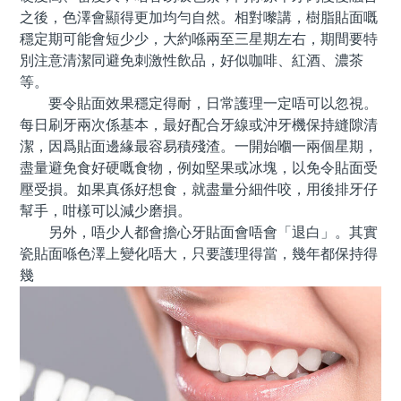
之後，色澤會顯得更加均勻自然。相對嚟講，樹脂貼面嘅
穩定期可能會短少少，大約喺兩至三星期左右，期間要特
別注意清潔同避免刺激性飲品，好似咖啡、紅酒、濃茶
等。
要令貼面效果穩定得耐，日常護理一定唔可以忽視。
每日刷牙兩次係基本，最好配合牙線或沖牙機保持縫隙清
潔，因爲貼面邊緣最容易積殘渣。一開始嗰一兩個星期，
盡量避免食好硬嘅食物，例如堅果或冰塊，以免令貼面受
壓受損。如果真係好想食，就盡量分細件咬，用後排牙仔
幫手，咁樣可以減少磨損。
另外，唔少人都會擔心牙貼面會唔會「退白」。其實
瓷貼面喺色澤上變化唔大，只要護理得當，幾年都保持得
幾