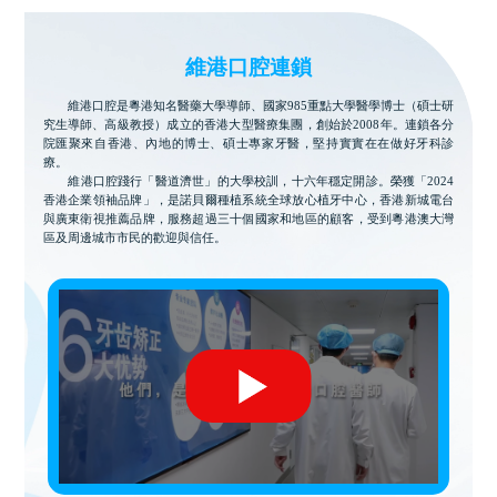
維港口腔連鎖
維港口腔是粵港知名醫藥大學導師、國家985重點大學醫學博士（碩士研
究生導師、高級教授）成立的香港大型醫療集團，創始於2008年。連鎖各分
院匯聚來自香港、內地的博士、碩士專家牙醫，堅持實實在在做好牙科診
療。
維港口腔踐行「醫道濟世」的大學校訓，十六年穩定開診。榮獲「2024
香港企業領袖品牌」，是諾貝爾種植系統全球放心植牙中心，香港新城電台
與廣東衛視推薦品牌，服務超過三十個國家和地區的顧客，受到粵港澳大灣
區及周邊城市市民的歡迎與信任。