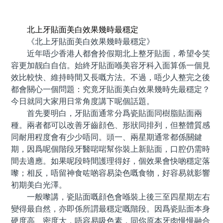
預約牙醫 contact us
北上牙貼面美白效果幾時最穩定
《北上牙貼面美白效果幾時最穩定》
近年唔少香港人都會拎假期北上整牙貼面，希望令笑
容更加靓白自信。始終牙貼面喺美容牙科入面算係一個見
效比較快、維持時間又長嘅方法。不過，唔少人整完之後
都會關心一個問題：究竟牙貼面美白效果幾時先最穩定？
今日就同大家用日常角度講下呢個話題。
首先要明白，牙貼面通常分爲瓷貼面同樹脂貼面兩
種。兩者都可以改善牙齒顔色、形狀同排列，但整體質感
同耐用程度會有少少唔同。頭一、兩星期通常都係關鍵
期，因爲呢個階段牙醫啱啱幫你裝上新貼面，口腔仍需時
間去適應。如果呢段時間護理得好，個效果會快啲穩定落
嚟；相反，唔留神食咗啲容易染色嘅食物，好容易就影響
初期美白光澤。
一般嚟講，瓷貼面嘅顔色會喺裝上後三至四星期左右
變得最自然，亦即係所謂最穩定嘅階段。因爲瓷貼面本身
硬度高、密度大，唔容易吸色素，同你原本牙肉慢慢融合