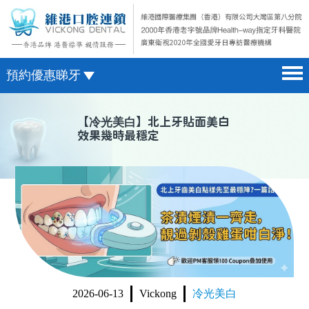
預約優惠睇牙
首頁 home page
澳門電話預約
【
冷光美白
】北上牙貼面美白
效果幾時最穩定
醫院簡介 hospital introduction
微信預約
醫生介紹 doctor introduction
WhatsApp預約
醫療新聞 medical news
種植牙 dental implant
箍牙 orthodontics
收費標準 change standard
2026-06-13
Vickong
冷光美白