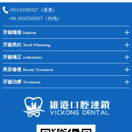
+853 65585927（港澳）
+86 18165585927（內地）
牙齒種植
Implant
前牙種植
牙齒美白
Teeth Whitening
後牙種植
冷光美白
牙齒矯正
orthodontic
單顆種植
洗牙
牙齒矯正
美容修復
Beauty Treatment
半口種植
黃黑牙
兒童矯正
全瓷牙
牙齒治療
Treatment
全口種植
四環素牙
隱形矯正
牙缺失
蛀牙補牙
常見問題
齙牙
鑲牙
智齒
牙貼面
牙列不齊
烤瓷牙
牙齦出血
地包天
義齒
拔牙