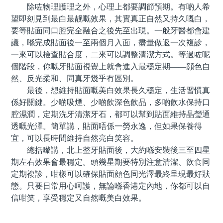
除咗物理護理之外，心理上都要調節預期。有啲人希
望即刻見到最白最靓嘅效果，其實真正自然又持久嘅白，
要等貼面同口腔完全融合之後先至出現。一般牙醫都會建
議，喺完成貼面後一至兩個月入面，盡量做返一次複診，
一來可以檢查貼合度，二來可以調整清潔方式。等過咗呢
個階段，你嘅牙貼面視覺上就會進入最穩定期——顔色自
然、反光柔和、同真牙幾乎冇區別。
最後，想維持貼面嘅美白效果長久穩定，生活習慣真
係好關鍵。少啲吸煙、少啲飲深色飲品，多啲飲水保持口
腔濕潤，定期洗牙清潔牙石，都可以幫到貼面維持晶瑩通
透嘅光澤。簡單講，貼面唔係一勞永逸，但如果保養得
宜，可以長時間維持自然亮白笑容。
總括嚟講，北上整牙貼面後，大約喺安裝後三至四星
期左右效果會最穩定。頭幾星期要特別注意清潔、飲食同
定期複診，咁樣可以確保貼面顔色同光澤最終呈現最好狀
態。只要日常用心呵護，無論喺香港定內地，你都可以自
信咁笑，享受穩定又自然嘅美白效果。