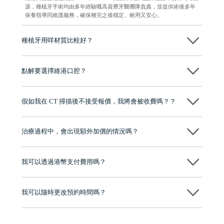
源，種植牙手術均由多年經驗嘅高資曆牙醫團隊負責，並提供術後多年
保養指導同維護服務，確保種完之後穩定、耐用又安心。
種植牙用咩材質比較好？
現在國際上普遍用嘅係純鈦。純鈦同人體骨質相容性高，愈合得快又穩
陣，安全可靠。
點解要選擇維港口腔？
維港口腔踐行「醫道濟世」的大學校訓，各分院匯聚來自香港、內地的
博士碩士高資歷牙醫，十七年穩定開診。榮獲「2024香港企業領袖品
假如我在 CT 掃描後不接受報價，我將會被收費嗎？？
牌」、「2025香港企業領袖品牌」，是諾貝爾種植系統全球放心植牙中
心，香港新城電台與廣東衛視推薦品牌
不會！只要未開始實際服務之前，你不會被收取任何費用。
至今已服務超過三十個國家和地區的顧客，受到粵港澳大灣區及周邊城
市市民極高的口碑評價及信任推薦 珠海、深圳設有八大分院，香港亦設
治療過程中，會出現額外加價的情況嗎？
有咨詢及服務保障中心，有任何問題都可以隨時預約免費咨詢，讓人十
分放心
不會，治療前我們會詳細說明治療方案及對應的價錢，顧客同意並簽字
後，我們才會正式進行診療服務
我可以透過港幣支付費用嗎？
可以。維港口腔會按照當日匯率轉算收取費用，而匯率會及時告知客人
我可以隨時更改預約時間嗎？
可以，請盡早通過wechat或whatsapp聯絡我們，告知我們你原本預約的
時間及資料，並且重新預約的日期及時段