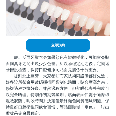
立即預約
靓。反而牙齒本身如果顔色有輕微變化，可能會令貼
面同真牙之間出現少少色差。所以喺穩定期之後，定期返
牙醫度檢查，保持口腔健康同貼面亮麗係十分重要。
提到北上整牙，大家都知而家技術同設備都好先進，
好多診所都會用數碼掃描同客制化貼面，貼合度高之余，
修複過程亦快好多。雖然過程方便，但都唔代表整完就可
以完全唔理。特別係初期幾星期，貼面表面仲處于適應環
境嘅狀態，呢段時間系決定佢最終顔色同質感嘅關鍵。保
持良好口腔衛生同飲食習慣，等貼面慢慢「定色」，咁出
嚟效果先會最穩定。