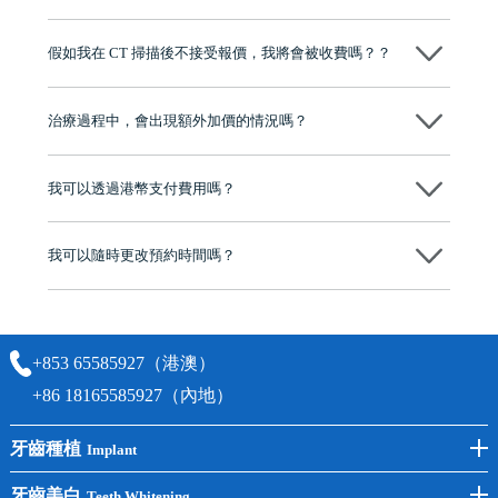
維港口腔踐行「醫道濟世」的大學校訓，各分院匯聚來自香港、內地的
博士碩士高資歷牙醫，十七年穩定開診。榮獲「2024香港企業領袖品
假如我在 CT 掃描後不接受報價，我將會被收費嗎？？
牌」、「2025香港企業領袖品牌」，是諾貝爾種植系統全球放心植牙中
心，香港新城電台與廣東衛視推薦品牌
不會！只要未開始實際服務之前，你不會被收取任何費用。
至今已服務超過三十個國家和地區的顧客，受到粵港澳大灣區及周邊城
市市民極高的口碑評價及信任推薦 珠海、深圳設有八大分院，香港亦設
治療過程中，會出現額外加價的情況嗎？
有咨詢及服務保障中心，有任何問題都可以隨時預約免費咨詢，讓人十
分放心
不會，治療前我們會詳細說明治療方案及對應的價錢，顧客同意並簽字
後，我們才會正式進行診療服務
我可以透過港幣支付費用嗎？
可以。維港口腔會按照當日匯率轉算收取費用，而匯率會及時告知客人
我可以隨時更改預約時間嗎？
可以，請盡早通過wechat或whatsapp聯絡我們，告知我們你原本預約的
時間及資料，並且重新預約的日期及時段
+853 65585927（港澳）
+86 18165585927（內地）
牙齒種植
Implant
前牙種植
牙齒美白
Teeth Whitening