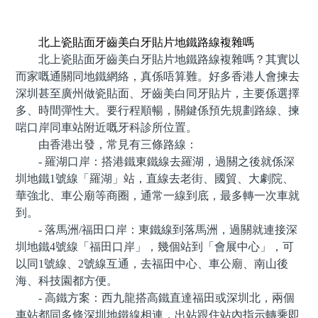
預約牙醫 contact us
北上瓷貼面牙齒美白牙貼片地鐵路線複雜嗎
北上瓷貼面牙齒美白牙貼片地鐵路線複雜嗎？其實以
而家嘅通關同地鐵網絡，真係唔算難。好多香港人會揀去
深圳甚至廣州做瓷貼面、牙齒美白同牙貼片，主要係選擇
多、時間彈性大。要行程順暢，關鍵係預先規劃路線、揀
啱口岸同車站附近嘅牙科診所位置。
由香港出發，常見有三條路線：
- 羅湖口岸：搭港鐵東鐵線去羅湖，過關之後就係深
圳地鐵1號線「羅湖」站，直線去老街、國貿、大劇院、
華強北、車公廟等商圈，通常一線到底，最多轉一次車就
到。
- 落馬洲/福田口岸：東鐵線到落馬洲，過關就連接深
圳地鐵4號線「福田口岸」，幾個站到「會展中心」，可
以同1號線、2號線互通，去福田中心、車公廟、南山後
海、科技園都方便。
- 高鐵方案：西九龍搭高鐵直達福田或深圳北，兩個
車站都同多條深圳地鐵線相連，出站跟住站內指示轉乘即