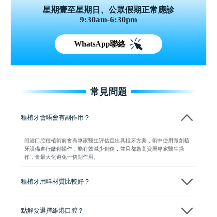
星期壹至星期日、公眾假期正常應診
9:30am-6:30pm
WhatsApp聯絡
常見問題
種植牙會唔會有副作用？
维港口腔種植術前會有專家醫生評估且出具植牙方案，術中使用微創植
牙設備進行微創操作，能有效減少創傷，並且都為高資曆專家醫生操
作，會最大化避免一切副作用。
種植牙用咩材質比較好？
現在國際上普遍用嘅係純鈦。純鈦同人體骨質相容性高，愈合得快又穩
陣，安全可靠。
點解要選擇維港口腔？