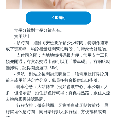
立即預約
常幾分鐘到十幾分鐘左右。
實用貼士：
- 預時間：過關同安檢要預鬆少少時間，特別係週末
或下班高峰。約診盡量避開繁忙時段，咁轉乘會舒服啲。
- 支付同入閘：內地地鐵掃碼最方便，常用支付工具
預先開通；冇實名交通卡都可以用「乘車碼」。冇網絡就
難掃碼，記得開漫遊或eSIM。
- 導航：到站之後開街景睇路口，唔肯定就打畀診所
前台或用即時定位分享，職員多數會提供出口指引。
- 轉車心態：大站轉乘（例如會展中心、車公廟）人
多，但指示密，沿住顏色行就得；真係唔熟路，跟住人流
去換乘廊再確認路牌。
- 行程安排：做瓷貼面、牙齒美白或牙貼片前後，最
好留返休息時間，同日唔好排太多行程，方便複檢或調