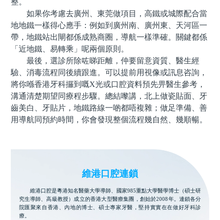
整。
如果你考慮去廣州、東莞做項目，高鐵或城際配合當
地地鐵一樣得心應手：例如到廣州南、廣州東、天河區一
帶，地鐵站出閘都係成熟商圈，導航一樣準確。關鍵都係
「近地鐵、易轉乘」呢兩個原則。
最後，選診所除咗睇距離，仲要留意資質、醫生經
驗、消毒流程同後續跟進。可以提前用視像或訊息咨詢，
將你喺香港牙科攞到嘅X光或口腔資料預先畀醫生參考，
溝通清楚期望同療程步驟。總結嚟講，北上做瓷貼面、牙
齒美白、牙貼片，地鐵路線一啲都唔複雜；做足準備、善
用導航同預約時間，你會發現整個流程幾自然、幾順暢。
維港口腔連鎖
維港口腔是粵港知名醫藥大學導師、國家985重點大學醫學博士（碩士研
究生導師、高級教授）成立的香港大型醫療集團，創始於2008年。連鎖各分
院匯聚來自香港、內地的博士、碩士專家牙醫，堅持實實在在做好牙科診
療。