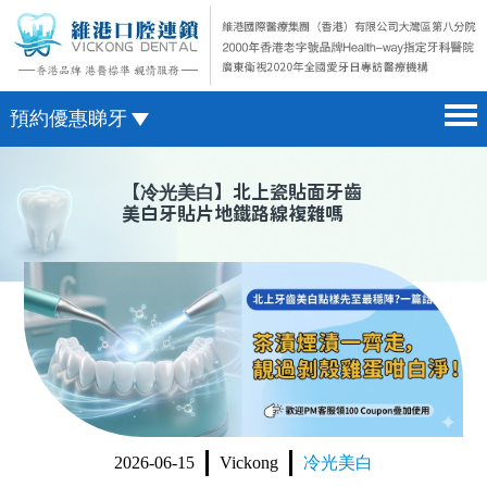
預約優惠睇牙
首頁 home page
澳門電話預約
【
冷光美白
】北上瓷貼面牙齒
美白牙貼片地鐵路線複雜嗎
醫院簡介 hospital introduction
微信預約
醫生介紹 doctor introduction
WhatsApp預約
醫療新聞 medical news
種植牙 dental implant
箍牙 orthodontics
收費標準 change standard
2026-06-15
Vickong
冷光美白