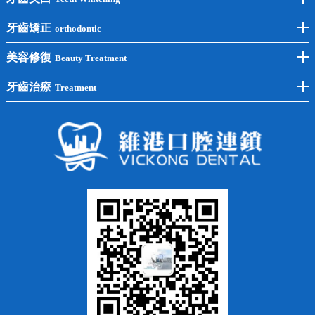
後牙種植
冷光美白
牙齒矯正
orthodontic
單顆種植
洗牙
牙齒矯正
美容修復
Beauty Treatment
半口種植
黃黑牙
兒童矯正
全瓷牙
牙齒治療
Treatment
全口種植
四環素牙
隱形矯正
牙缺失
蛀牙補牙
常見問題
齙牙
鑲牙
智齒
牙貼面
牙列不齊
烤瓷牙
牙齦出血
地包天
義齒
拔牙
牙周炎
根管治療