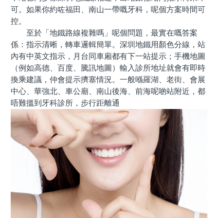
可。如果你約咗福田、南山一帶嘅牙科，呢個方案時間可
控。
至於「地鐵路線複雜嗎」呢個問題，最實在嘅答案
係：指示清晰，轉車邏輯簡單。深圳地鐵用顏色分線，站
內有中英文指示，月台同車廂都有下一站提示；手機地圖
（例如高德、百度、騰訊地圖）輸入診所地址就會有即時
換乘建議，仲會提示擠塞情況。一般喺羅湖、老街、會展
中心、華強北、車公廟、南山後海、前海呢啲站附近，都
唔難搵到牙科診所，步行距離通