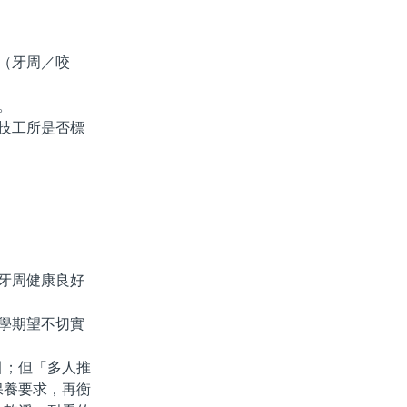
（牙周／咬
。
技工所是否標
牙周健康良好
學期望不切實
；但「多人推
保養要求，再衡