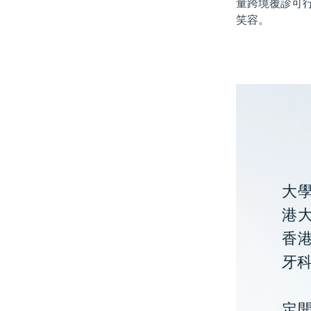
量跨境覆診可
笑容。
大
港大
香
牙
定開