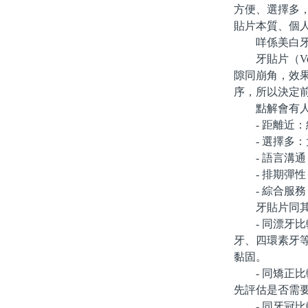
方便、選擇多
貼片本質、個
咩係美白牙
牙貼片（Ve
隙同崩角，效
序，所以決定
點解會有人
- 距離近：
- 選擇多：
- 語言溝通
- 排期彈性
- 綜合服務
牙貼片同其
- 同漂牙比
牙、四環素牙
黏固。
- 同矯正比
先評估是否需
- 同牙冠比