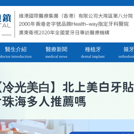
醫生介紹
醫療新聞
種植牙
箍
doctor introduction
medical news
dental implant
orthodont
冷光美白
【
】北上美白牙貼
片珠海多人推薦嗎