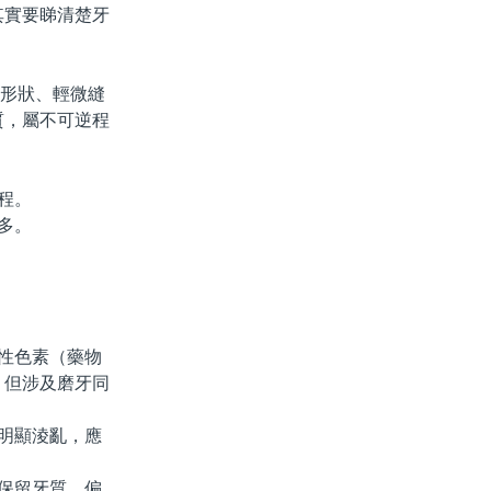
其實要睇清楚牙
、形狀、輕微縫
質，屬不可逆程
程。
多。
性色素（藥物
，但涉及磨牙同
明顯淩亂，應
保留牙質，偏