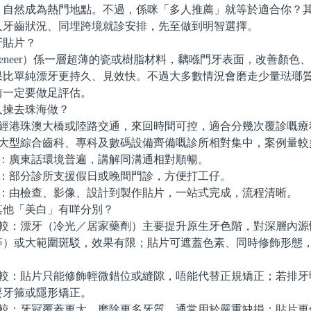
，自然成為熱門地點。不過，係咪「多人推薦」就等於適合你？
人牙齒狀況、同埋跨境就診安排，先至做到明智選擇。
貼片？
neer）係一層超薄的瓷或樹脂材料，黐喺門牙表面，改善顏色
果比單純漂牙更持久、見效快。不過大多數情況會磨走少量琺瑯
前一定要做足評估。
揀去珠海做？
經港珠澳大橋或陸路交通，來回時間可控，適合分幾次覆診嘅療
大型綜合齒科、專科及數碼設備齊備嘅診所相對集中，案例量較
：廣東話環境普遍，講解同溝通相對順暢。
：部分診所支援假日或晚間門診，方便打工仔。
：由檢查、影像、設計到製作貼片，一站式完成，流程清晰。
他「美白」有咩分別？
較：漂牙（冷光／居家藥劑）主要提升原生牙色階，對深層內源
等）或大範圍斑駁，效果有限；貼片可遮蓋色素、同時修飾形態
較：貼片只能修飾輕微錯位或縫隙，唔能代替正規矯正；若排牙
要牙箍或隱形矯正。
較：牙冠覆蓋更大、磨除更多牙質，通常用於嚴重缺損；貼片更