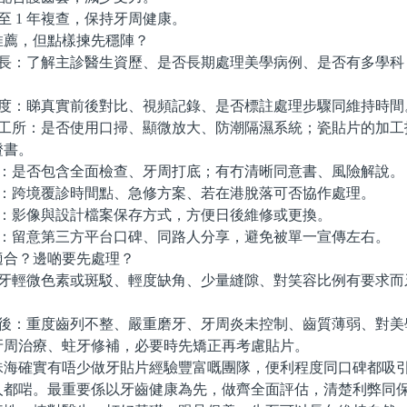
月至 1 年複查，保持牙周健康。
薦，但點樣揀先穩陣？
長：了解主診醫生資歷、是否長期處理美學病例、是否有多學科
度：睇真實前後對比、視頻記錄、是否標註處理步驟同維持時間
工所：是否使用口掃、顯微放大、防潮隔濕系統；瓷貼片的加工
證書。
：是否包含全面檢查、牙周打底；有冇清晰同意書、風險解說。
：跨境覆診時間點、急修方案、若在港脫落可否協作處理。
：影像與設計檔案保存方式，方便日後維修或更換。
：留意第三方平台口碑、同路人分享，避免被單一宣傳左右。
合？邊啲要先處理？
牙輕微色素或斑駁、輕度缺角、少量縫隙、對笑容比例有要求而
後：重度齒列不整、嚴重磨牙、牙周炎未控制、齒質薄弱、對美
牙周治療、蛀牙修補，必要時先矯正再考慮貼片。
確實有唔少做牙貼片經驗豐富嘅團隊，便利程度同口碑都吸引
人都啱。最重要係以牙齒健康為先，做齊全面評估，清楚利弊同