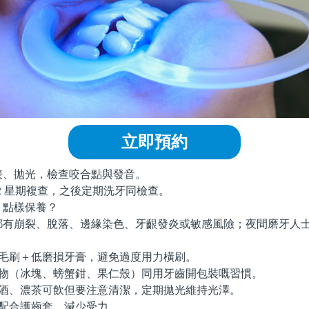
立即預約
拋光，檢查咬合點與發音。
2 星期複查，之後定期洗牙同檢查。
點樣保養？
崩裂、脫落、邊緣染色、牙齦發炎或敏感風險；夜間磨牙人士
：
毛刷＋低磨損牙膏，避免過度用力橫刷。
物（冰塊、螃蟹鉗、果仁殼）同用牙齒開包裝嘅習慣。
酒、濃茶可飲但要注意清潔，定期拋光維持光澤。
配合護齒套，減少受力。