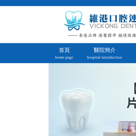
首頁
醫院簡介
home page
hospital introduction