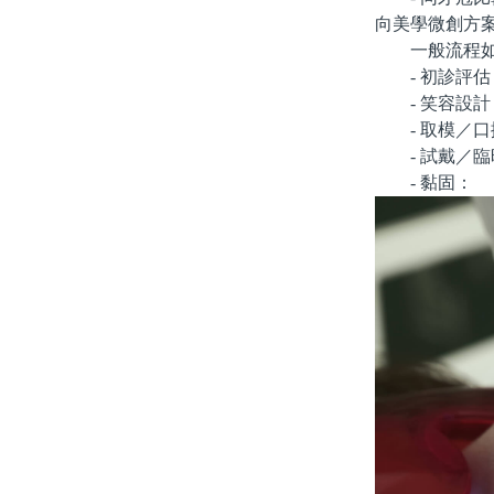
向美學微創方
一般流程如
- 初診評估：
- 笑容設計
- 取模／口
- 試戴／臨
- 黏固：