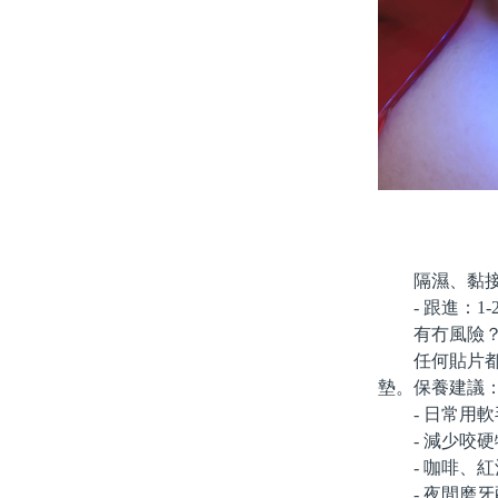
隔濕、黏接、
- 跟進：1-
有冇風險？
任何貼片都有
墊。保養建議
- 日常用軟
- 減少咬硬
- 咖啡、紅
- 夜間磨牙