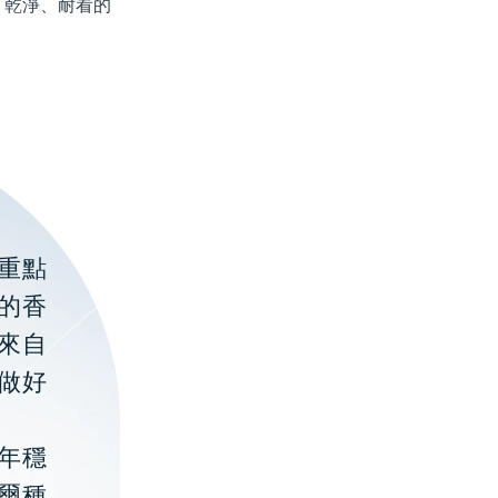
、乾淨、耐看的
重點
的香
聚來自
做好
年穩
貝爾種