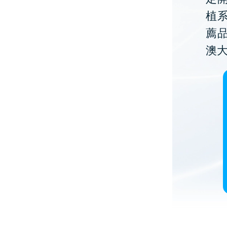
植
薦
澳