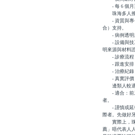
- 每 6 個
珠海多人推
- 資質與專
合）支持。
- 病例透明
- 設備與技
明來源與材料
- 診療流程
- 跟進安排
- 治療紀錄
- 真實評價
邊類人較適
- 適合：前
者。
- 謹慎或延
際者。先做好
實際上，珠海
薦」唔代表人