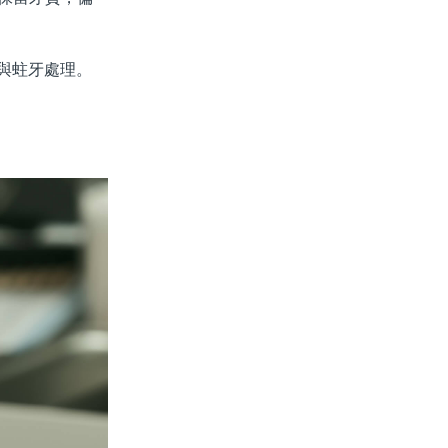
周與蛀牙處理。