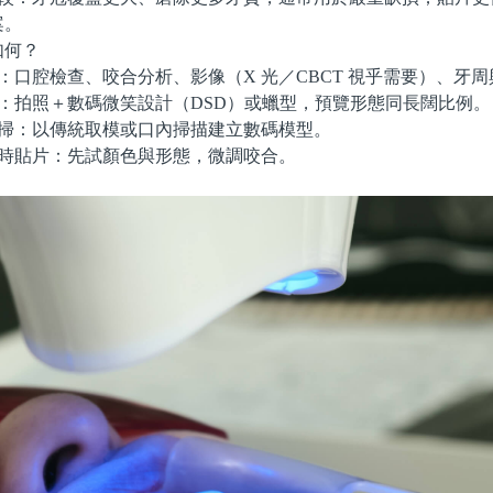
案。
何？
口腔檢查、咬合分析、影像（X 光／CBCT 視乎需要）、牙
：拍照＋數碼微笑設計（DSD）或蠟型，預覽形態同長闊比例。
掃：以傳統取模或口內掃描建立數碼模型。
時貼片：先試顏色與形態，微調咬合。