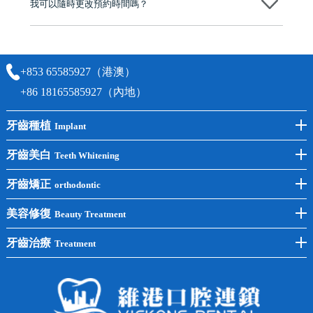
我可以隨時更改預約時間嗎？
可以，請盡早通過wechat或whatsapp聯絡我們，告知我們你原本預約的
時間及資料，並且重新預約的日期及時段
+853 65585927（港澳）
+86 18165585927（內地）
牙齒種植
Implant
前牙種植
牙齒美白
Teeth Whitening
後牙種植
冷光美白
牙齒矯正
orthodontic
單顆種植
洗牙
牙齒矯正
美容修復
Beauty Treatment
半口種植
黃黑牙
兒童矯正
全瓷牙
牙齒治療
Treatment
全口種植
四環素牙
隱形矯正
牙缺失
蛀牙補牙
常見問題
齙牙
鑲牙
智齒
牙貼面