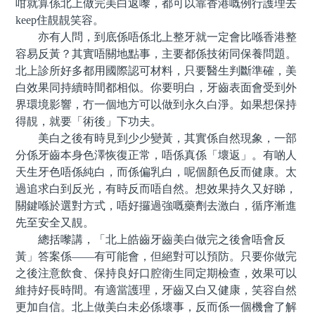
咁就算係北上做完美白返嚟，都可以靠香港嘅例行護理去
keep住靚靚笑容。
亦有人問，到底係唔係北上整牙就一定會比喺香港整
容易反黃？其實唔關地點事，主要都係技術同保養問題。
北上診所好多都用國際認可材料，只要醫生判斷準確，美
白效果同持續時間都相似。你要明白，牙齒表面會受到外
界環境影響，冇一個地方可以做到永久白淨。如果想保持
得靚，就要「術後」下功夫。
美白之後有時見到少少變黃，其實係自然現象，一部
分係牙齒本身色澤恢復正常，唔係真係「壞返」。有啲人
天生牙色唔係純白，而係偏乳白，呢個顏色反而健康。太
過追求白到反光，有時反而唔自然。想效果持久又好睇，
關鍵喺於選對方式，唔好攞過強嘅藥劑去激白，循序漸進
先至安全又靚。
總括嚟講，「北上皓齒牙齒美白做完之後會唔會反
黃」答案係——有可能會，但絕對可以預防。只要你做完
之後注意飲食、保持良好口腔衛生同定期檢查，效果可以
維持好長時間。有適當護理，牙齒又白又健康，笑容自然
更加自信。北上做美白未必係壞事，反而係一個機會了解