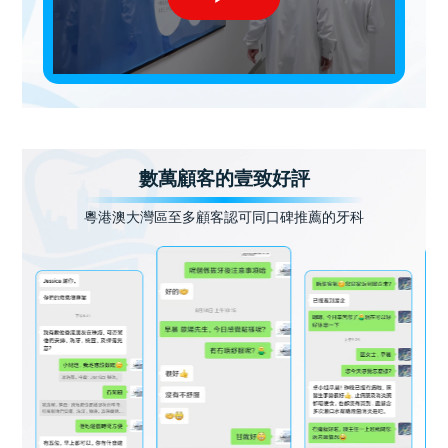
數萬顧客的壹致好評
粵港澳大灣區至多顧客認可同口碑推薦的牙科