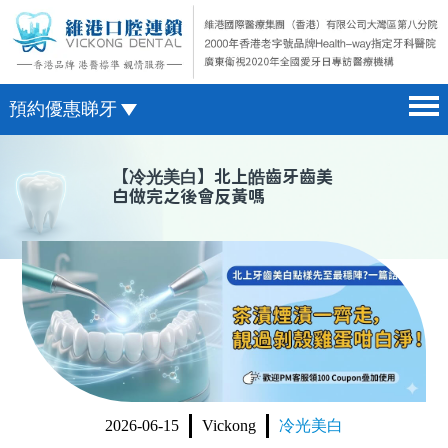
預約優惠睇牙
首頁 home page
澳門電話預約
【
冷光美白
】北上皓齒牙齒美
白做完之後會反黃嗎
醫院簡介 hospital introduction
微信預約
醫生介紹 doctor introduction
WhatsApp預約
醫療新聞 medical news
種植牙 dental implant
箍牙 orthodontics
收費標準 change standard
2026-06-15
Vickong
冷光美白