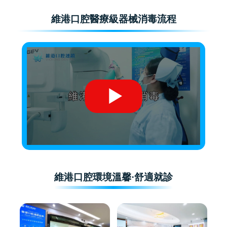
維港口腔醫療級器械消毒流程
維港口腔環境溫馨·舒適就診