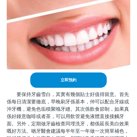
立即預約
要保持牙齒雪白，其實有幾個貼士好值得留意。首先
係每日清潔要徹底，早晚刷牙係基本，仲可以配合牙線或
沖牙機，避免色垢積聚喺牙縫。其次係飲食節制，如果真
係好鍾意咖啡或者茶，可以用飲管避免液體直接接觸牙
面。另外，定期做牙齒檢查同埋洗牙，都係延長美白效果
嘅好方法。啲牙醫會建議每半年至一年做一次簡單補色，