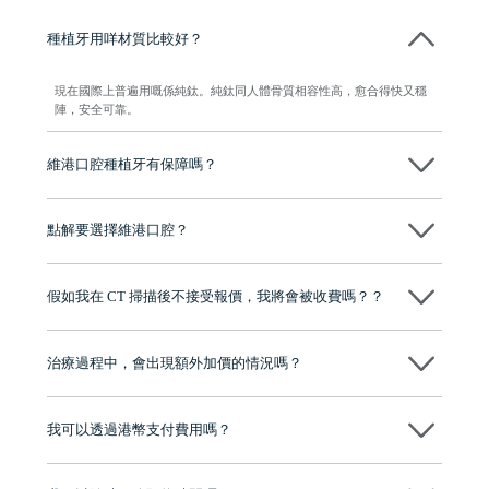
種植牙用咩材質比較好？
現在國際上普遍用嘅係純鈦。純鈦同人體骨質相容性高，愈合得快又穩
陣，安全可靠。
維港口腔種植牙有保障嗎？
維港口腔全程選用如Nobel、Osstem等國際知名大品牌植體，物料均可溯
源，種植牙手術均由多年經驗嘅高資曆牙醫團隊負責，並提供術後多年
點解要選擇維港口腔？
保養指導同維護服務，確保種完之後穩定、耐用又安心。
維港口腔踐行「醫道濟世」的大學校訓，各分院匯聚來自香港、內地的
博士碩士高資歷牙醫，十七年穩定開診。榮獲「2024香港企業領袖品
假如我在 CT 掃描後不接受報價，我將會被收費嗎？？
牌」、「2025香港企業領袖品牌」，是諾貝爾種植系統全球放心植牙中
心，香港新城電台與廣東衛視推薦品牌
不會！只要未開始實際服務之前，你不會被收取任何費用。
至今已服務超過三十個國家和地區的顧客，受到粵港澳大灣區及周邊城
市市民極高的口碑評價及信任推薦 珠海、深圳設有八大分院，香港亦設
治療過程中，會出現額外加價的情況嗎？
有咨詢及服務保障中心，有任何問題都可以隨時預約免費咨詢，讓人十
分放心
不會，治療前我們會詳細說明治療方案及對應的價錢，顧客同意並簽字
後，我們才會正式進行診療服務
我可以透過港幣支付費用嗎？
可以。維港口腔會按照當日匯率轉算收取費用，而匯率會及時告知客人