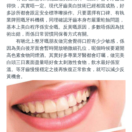
得快，其實唔一定。現代牙齒美白技術已經相當成熟，好
多診所都會跟足安全標準嚟操作。只要選擇有口碑、有執
業牌照嘅牙科機構，同埋確認牙齒本身冇嚴重蛀蝕問題，
基本上美白程序係安全嘅。反黃嘅原因，多數唔係因為技
術出錯，而係日常習慣同保養方式有關。
有啲北上整牙嘅朋友做完會覺得口腔有少少敏感，係
因為美白後牙面會暫時開放啲微細孔位，呢個時候要避開
高色素食物同煙酒。其實好多專業牙醫都會叮囑，做完美
白頭三日裏面盡量唔好食太刺激性食物，飲水最好係室
溫。等牙齒慢慢穩定之後再恢復正常飲食，就可以減少反
黃機會。