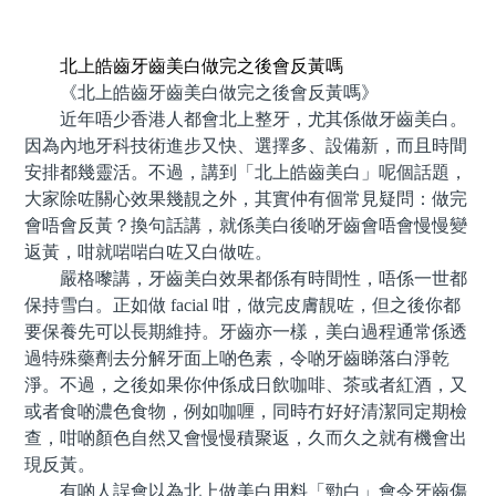
預約牙醫 contact us
北上皓齒牙齒美白做完之後會反黃嗎
《北上皓齒牙齒美白做完之後會反黃嗎》
近年唔少香港人都會北上整牙，尤其係做牙齒美白。
因為內地牙科技術進步又快、選擇多、設備新，而且時間
安排都幾靈活。不過，講到「北上皓齒美白」呢個話題，
大家除咗關心效果幾靚之外，其實仲有個常見疑問：做完
會唔會反黃？換句話講，就係美白後啲牙齒會唔會慢慢變
返黃，咁就啱啱白咗又白做咗。
嚴格嚟講，牙齒美白效果都係有時間性，唔係一世都
保持雪白。正如做 facial 咁，做完皮膚靚咗，但之後你都
要保養先可以長期維持。牙齒亦一樣，美白過程通常係透
過特殊藥劑去分解牙面上啲色素，令啲牙齒睇落白淨乾
淨。不過，之後如果你仲係成日飲咖啡、茶或者紅酒，又
或者食啲濃色食物，例如咖喱，同時冇好好清潔同定期檢
查，咁啲顏色自然又會慢慢積聚返，久而久之就有機會出
現反黃。
有啲人誤會以為北上做美白用料「勁白」會令牙齒傷